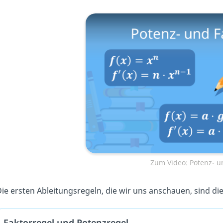
Zum Video: Potenz- u
ie ersten Ableitungsregeln, die wir uns anschauen, sind di
Faktorregel und Potenzregel