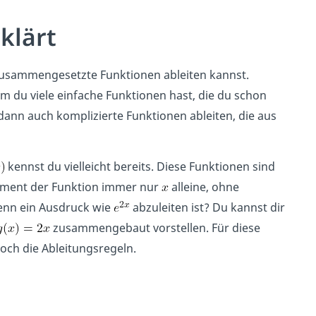
klärt
 zusammengesetzte Funktionen ableiten kannst.
em du viele einfache Funktionen hast, die du schon
dann auch komplizierte Funktionen ableiten, die aus
kennst du vielleicht bereits. Diese Funktionen sind
gument der Funktion immer nur
alleine, ohne
wenn ein Ausdruck wie
abzuleiten ist? Du kannst dir
zusammengebaut vorstellen. Für diese
och die Ableitungsregeln.