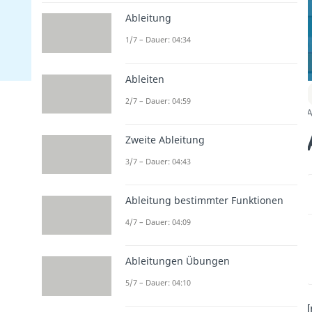
Ableitung
1/7 – Dauer: 04:34
Ableiten
2/7 – Dauer: 04:59
A
Zweite Ableitung
3/7 – Dauer: 04:43
Ableitung bestimmter Funktionen
4/7 – Dauer: 04:09
Ableitungen Übungen
5/7 – Dauer: 04:10
I