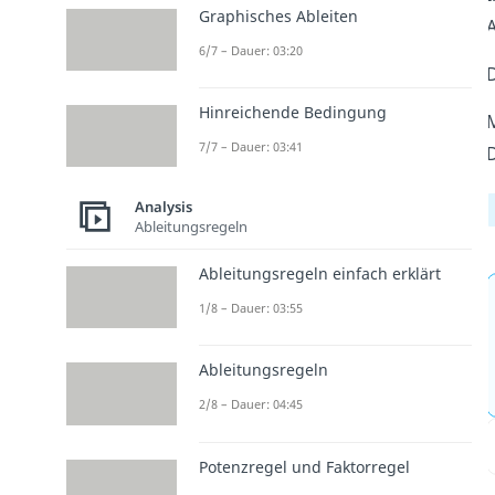
Graphisches Ableiten
A
6/7 – Dauer: 03:20
Hinreichende Bedingung
M
7/7 – Dauer: 03:41
D
Analysis
Ableitungsregeln
Ableitungsregeln einfach erklärt
1/8 – Dauer: 03:55
Ableitungsregeln
2/8 – Dauer: 04:45
Potenzregel und Faktorregel