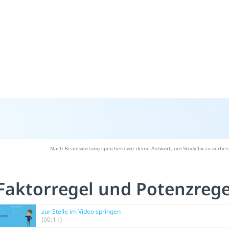
Nach Beantwortung speichern wir deine Antwort, um Studyflix zu verbes
Faktorregel und Potenzrege
zur Stelle im Video springen
(00:11)