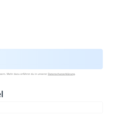
sern. Mehr dazu erfährst du in unserer
Datenschutzerklärung
.
l