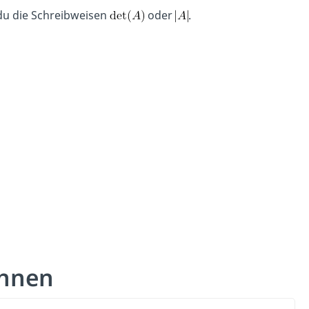
du die Schreibweisen
oder
.
chnen