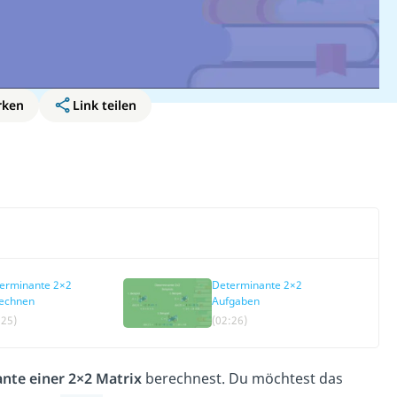
rken
Link teilen
erminante 2×2
Determinante 2×2
rechnen
Aufgaben
:25)
(02:26)
ante
einer 2×2 Matrix
berechnest. Du möchtest das