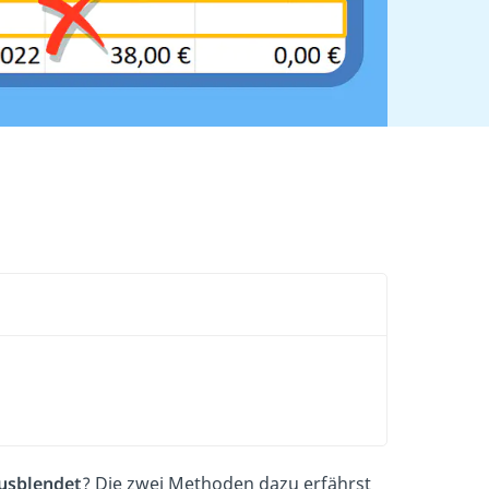
usblendet
? Die zwei Methoden dazu erfährst