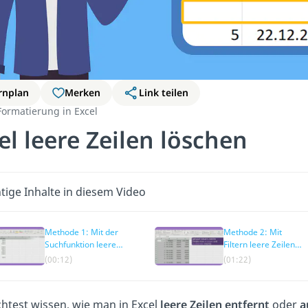
rnplan
Merken
Link teilen
Formatierung in Excel
el leere Zeilen löschen
tige Inhalte in diesem Video
Methode 1: Mit der
Methode 2: Mit
Suchfunktion leere
Filtern leere Zeilen
Zeilen löschen
entfernen
(00:12)
(01:22)
test wissen, wie man in Excel
leere Zeilen entfernt
oder
a