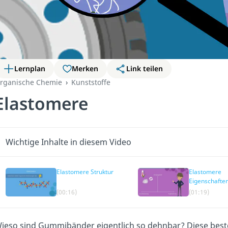
Lernplan
Merken
Link teilen
rganische Chemie
Kunststoffe
Elastomere
Wichtige Inhalte in diesem Video
Elastomere Struktur
Elastomere
Eigenschafte
(00:16)
(01:19)
ieso sind Gummibänder eigentlich so dehnbar? Diese bes