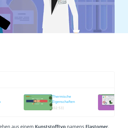
Thermische
n
Eigenschaften
(02:53)
tehen aus einem
Kunststofftyp
namens
Elastomer
.