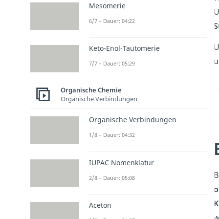
Mesomerie
U
6/7 – Dauer: 04:22
S
U
Keto-Enol-Tautomerie
u
7/7 – Dauer: 05:29
Organische Chemie
Organische Verbindungen
Organische Verbindungen
1/8 – Dauer: 04:32
IUPAC Nomenklatur
B
2/8 – Dauer: 05:08
o
K
Aceton
w