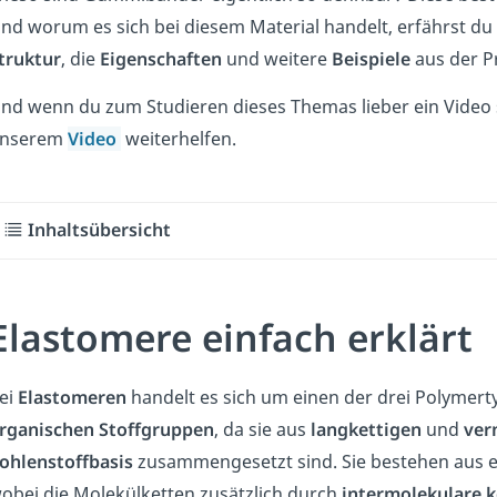
nd worum es sich bei diesem Material handelt, erfährst du 
truktur
, die
Eigenschaften
und weitere
Beispiele
aus der P
nd wenn du zum Studieren dieses Themas lieber ein Video 
nserem
Video
weiterhelfen.
Inhaltsübersicht
Elastomere einfach erklärt
ei
Elastomeren
handelt es sich um einen der drei Polymert
rganischen Stoffgruppen
, da sie aus
langkettigen
und
ver
ohlenstoffbasis
zusammengesetzt sind. Sie bestehen aus e
obei die Molekülketten zusätzlich durch
intermolekulare 