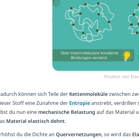
Struktur von Ela
adurch können sich Teile der
Kettenmoleküle
zwischen zwe
ieser Stoff eine Zunahme der
Entropie
anstrebt, verdrille
bst du nun eine
mechanische
Belastung
auf das Material a
as
Material
elastisch
dehnt
.
rhöhst du die Dichte an
Quervernetzungen
, so wird das
El