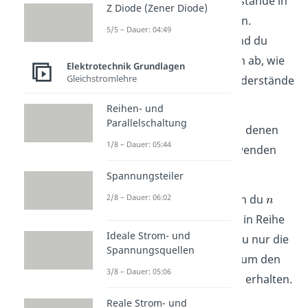
Du kannst mehrere Widerstände in
Z Diode (Zener Diode)
einem Stromkreis einbauen.
5/5 – Dauer: 04:49
Welchen Gesamtwiderstand du
dann erhältst, hängt davon ab, wie
Elektrotechnik Grundlagen
Gleichstromlehre
genau du die einzelnen Widerstände
miteinander verschaltest.
Reihen- und
Parallelschaltung
Es gibt zwei Situationen, in denen
1/8 – Dauer: 05:44
du direkt eine Formel verwenden
kannst:
Spannungsteiler
2/8 – Dauer: 06:02
(1)
Reihenschaltung
: Wenn du
Widerstände
,
bis
in Reihe
Ideale Strom- und
schaltest, dann brauchst du nur die
Spannungsquellen
Widerstände zu addieren, um den
3/8 – Dauer: 05:06
Gesamtwiderstand
zu erhalten.
Das heißt du rechnest
Reale Strom- und