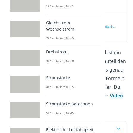
Video
1/7 – Dauer: 03:01
Elektrischer
Gleichstrom
Widerstand einfach
Wechselstrom
erklärt
(00:15)
2/7 – Dauer: 02:55
Drehstrom
Der elektrische Widerstand ist ein
Maß dafür, wie stark ein Bauteil den
3/7 – Dauer: 04:30
Stromfluss hemmt. Was das genau
Stromstärke
ist und wie die wichtigsten Formeln
dazu aussehen, lernst du hier. Du
4/7 – Dauer: 03:35
kannst dir auch direkt unser
Video
Stromstärke berechnen
ansehen!
5/7 – Dauer: 04:45
Inhaltsübersicht
Elektrische Leitfähigkeit