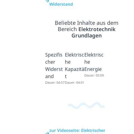
Widerstand
Beliebte Inhalte aus dem
Bereich
Elektrotechnik
Grundlagen
Spezifis
Elektrisc
Elektrisc
cher
he
he
Widerst
Kapazitä
Energie
and
t
Dauer: 05:09
Dauer: 04:57
Dauer: 04:01
zur Videoseite: Elektrischer