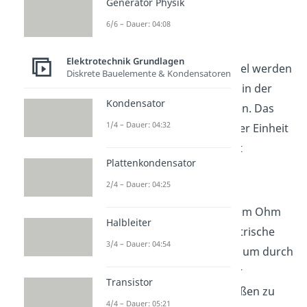
Generator Physik
6/6 – Dauer: 04:08
Widerstand Einheit
Elektrotechnik Grundlagen
Unabhängig von der Formel werden
Diskrete Bauelemente & Kondensatoren
in der Physik Widerstände in der
Kondensator
Einheit Ohm (
) angegeben. Das
1/4 – Dauer: 04:32
Ohm ist eine Abkürzung der Einheit
Volt pro Ampere, das heißt
Plattenkondensator
.
2/4 – Dauer: 04:25
Bei Widerständen von einem Ohm
Halbleiter
brauchst du also eine elektrische
3/4 – Dauer: 04:54
Spannung von einem Volt, um durch
diese einen Stromfluss der
Transistor
Stromstärke 1 Ampere fließen zu
4/4 – Dauer: 05:21