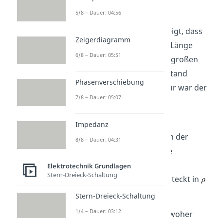
Widerstand
5/8 – Dauer: 04:56
Wir hatten dir bereits gezeigt, dass
Zeigerdiagramm
die geometrischen Maße (Länge
6/8 – Dauer: 05:51
und Fläche) eines Bauteils großen
Einfluss auf seinen Widerstand
Phasenverschiebung
haben. Der Vermittler dafür war der
7/8 – Dauer: 05:07
spezifische Widerstand
.
Widerstände hängen im
Impedanz
Allgemeinen aber auch von der
8/8 – Dauer: 04:31
Temperatur ab. Auch diese
Information über die
Elektrotechnik Grundlagen
Stern-Dreieck-Schaltung
Temperaturabhängigkeit steckt in
.
Stern-Dreieck-Schaltung
1/4 – Dauer: 03:12
Was aber ist
genau und woher