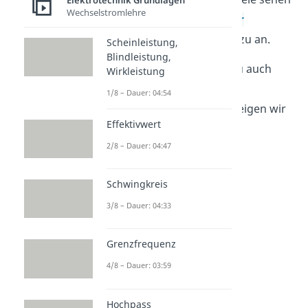
Elektrotechnik Grundlagen
Wechselstromlehre
willst, dann schaue dir
hier
unbedingt unser Video dazu an.
Scheinleistung,
Blindleistung,
Den Widerstand kannst du auch
Wirkleistung
messen! Wie das an einem
1/8 – Dauer: 04:54
Stromkreis funktioniert, zeigen wir
Effektivwert
dir
hier
!
2/8 – Dauer: 04:47
Schwingkreis
3/8 – Dauer: 04:33
Grenzfrequenz
4/8 – Dauer: 03:59
Spezifischer
Hochpass