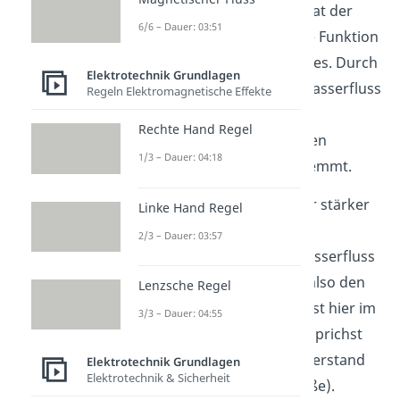
ein Rohr vorstellst, dann hat der
6/6 – Dauer: 03:51
elektrische Widerstand die Funktion
einer Verengung des Rohres. Durch
Elektrotechnik Grundlagen
die Verengung wird der Wasserfluss
Regeln Elektromagnetische Effekte
gehemmt, ähnlich wie ein
Rechte Hand Regel
elektrischer Widerstand den
1/3 – Dauer: 04:18
elektrischen Stromfluss hemmt.
Wenn du die Stelle im Rohr stärker
Linke Hand Regel
verengst, wird das Maß an
2/3 – Dauer: 03:57
Widerstand gegen den Wasserfluss
größer. Das Rohr hemmt also den
Lenzsche Regel
Wasserfluss stärker (du bist hier im
3/3 – Dauer: 04:55
zweiten Fall, das heißt du sprichst
über den elektrischen Widerstand
Elektrotechnik Grundlagen
Elektrotechnik & Sicherheit
als eine physikalische Größe).