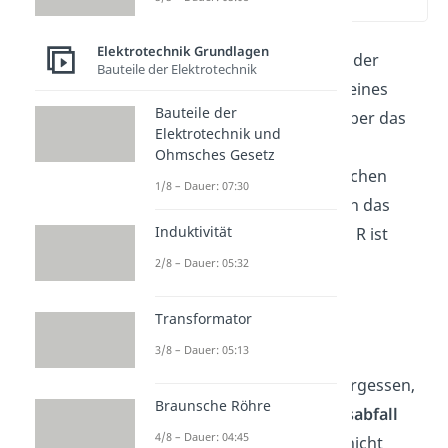
(02:48)
Elektrotechnik Grundlagen
Allgemein ist in der Physik der
Bauteile der Elektrotechnik
elektrische Widerstand
eines
Bauteile der
Bauteils als Spannung
über das
Elektrotechnik und
Bauteil geteilt durch die
Ohmsches Gesetz
Stromstärke
des elektrischen
1/8 – Dauer: 07:30
Stroms definiert, das durch das
Induktivität
Bauteil fließt. Oder kürzer: R ist
gleich U durch I
2/8 – Dauer: 05:32
.
Transformator
3/8 – Dauer: 05:13
Du darfst bei der kürzeren
Beschreibung nur nicht vergessen,
Braunsche Röhre
dass das
der
Spannungsabfall
4/8 – Dauer: 04:45
über dem Bauteil
ist und nicht