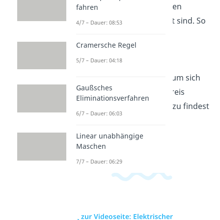
Spannung und Strom an den
fahren
einzelnen Bauteilen verteilt sind. So
4/7 – Dauer: 08:53
erkennst du, warum eine
Cramersche Regel
Reihenschaltung anders
5/7 – Dauer: 04:18
funktioniert als eine
Parallelschaltung und warum sich
Gaußsches
dadurch Werte im Stromkreis
Eliminationsverfahren
ändern. Weitere Videos dazu findest
6/7 – Dauer: 06:03
du in unserem
Elektrotechnikbereich
.
Linear unabhängige
Maschen
7/7 – Dauer: 06:29
zur Videoseite: Elektrischer