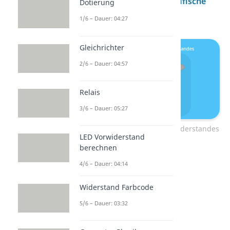
Größen. Das
ist der
spezifische
Dotierung
Widerstand
des Bauteils.
1/6 – Dauer: 04:27
Gleichrichter
2/6 – Dauer: 04:57
Relais
3/6 – Dauer: 05:27
Geometrische Größe eines Widerstandes
LED Vorwiderstand
berechnen
4/6 – Dauer: 04:14
Widerstand Farbcode
5/6 – Dauer: 03:32