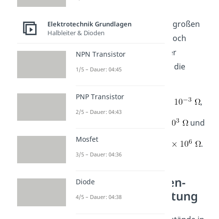
lassen.
Bei sehr kleinen oder sehr großen
Elektrotechnik Grundlagen
Halbleiter & Dioden
Widerständen findest du noch
Zusätze wie Milli-, Kilo- oder
NPN Transistor
Megaohm. Es gelten dabei die
1/5 – Dauer: 04:45
folgenden Beziehungen
PNP Transistor
1 Milliohm =
,
2/5 – Dauer: 04:43
1 Kiloohm =
und
Mosfet
1 Megaohm =
.
3/5 – Dauer: 04:36
Widerstand Reihen-
Diode
und Parallelschaltung
4/5 – Dauer: 04:38