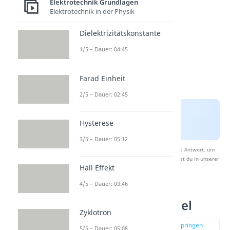
Elektrotechnik Grundlagen
Elektrotechnik in der Physik
Dielektrizitätskonstante
1/5 – Dauer: 04:45
Farad Einheit
2/5 – Dauer: 02:45
Hysterese
3/5 – Dauer: 05:12
Nach Beantwortung speichern wir deine Antwort, um
Studyflix zu verbessern. Mehr dazu erfährst du in unserer
Hall Effekt
Datenschutzerklärung
.
4/5 – Dauer: 03:46
Widerstand Formel
Zyklotron
zur Stelle im Video springen
5/5 – Dauer: 05:08