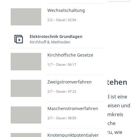
Wechselschaltung
2/2 – Dauer: 02:04
Elektrotechnik Grundlagen
Kirchhoff & Methoden
Kirchhoffsche Gesetze
1/7 – Dauer: 06:17
Stromkreise verstehen
Zweigstromverfahren
2/7 – Dauer: 07:32
Der elektrische Widerstand ist eine
wichtige Größe in Stromkreisen und
Maschenstromverfahren
prägt, wie Bauteile im Stromkreis
3/7 – Dauer: 08:09
wirken. Du zeichnest einfache
Schaltungen und ordnest zu, wie
Knotenpunktpotentialver