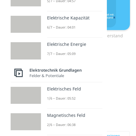
5/7 – Dauer: 04:57
Elektrische Kapazität
6/7 – Dauer: 04:01
Definition Elektrischer Widerstand
Elektrische Energie
7/7 – Dauer: 05:09
Elektrotechnik Grundlagen
Felder & Potentiale
Elektrisches Feld
1/6 – Dauer: 05:52
Was ist ein
Magnetisches Feld
Widerstand?
2/6 – Dauer: 06:38
zur Stelle im Video springen