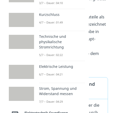
3/7 – Dauer: 04:10
R.
Kurzschluss
Beachte
, dass oft auch Bauteile als
4/7 – Dauer: 01:49
elektrischer Widerstand bezeichnet
werden. Solche Bauteile habe in
Technische und
einem Stromkreis eine Haupt-
physikalische
Aufgabe: Sie hemmen den
Stromrichtung
Stromfluss (sie leisten also dem
5/7 – Dauer: 02:22
elektrischen Strom einen
Elektrische Leistung
Widerstand).
6/7 – Dauer: 04:21
Elektrischer Widerstand
Strom, Spannung und
Definition
Widerstand messen
7/7 – Dauer: 04:29
Wenn du über einen Leiter die
Spannung U misst und durch
Elektrotechnik Grundlagen