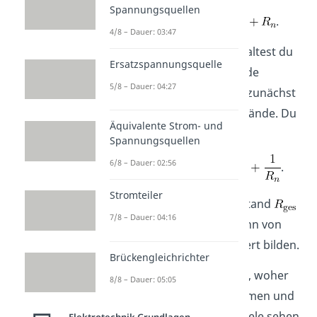
Spannungsquellen
.
4/8 – Dauer: 03:47
(2)
Parallelschaltung
: Schaltest du
Ersatzspannungsquelle
hingegen die
Widerstände
5/8 – Dauer: 04:27
parallel, dann addierst du zunächst
die Kehrwerte der Widerstände. Du
Äquivalente Strom- und
rechnest also
Spannungsquellen
6/8 – Dauer: 02:56
.
Stromteiler
Um an den Gesamtwiderstand
7/8 – Dauer: 04:16
zu gelangen, musst du dann von
dieser Summe den Kehrwert bilden.
Brückengleichrichter
Wenn du wissen möchtest, woher
8/8 – Dauer: 05:05
genau diese Formeln kommen und
ausführliche Rechenbeispiele sehen