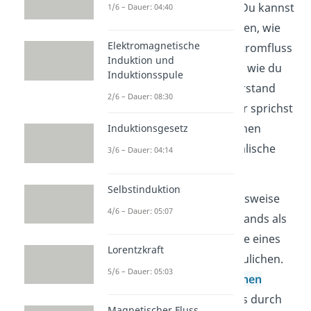
physikalische Größe
: Du kannst
1/6 – Dauer: 04:40
aber auch danach fragen, wie
Elektromagnetische
stark ein Bauteil den Stromfluss
Induktion und
hemmt oder allgemein wie du
Induktionsspule
den elektrischen Widerstand
2/6 – Dauer: 08:30
berechnen kannst. Hier sprichst
du dann vom elektrischen
Induktionsgesetz
Widerstand als physikalische
3/6 – Dauer: 04:14
Größe.
Selbstinduktion
Du kannst dir die Funktionsweise
4/6 – Dauer: 05:07
eines elektrischen Widerstands als
Bauteil (also Fall 1) mit Hilfe eines
Lorentzkraft
Wassermodells veranschaulichen.
5/6 – Dauer: 05:03
Wenn du dir den
elektrischen
Stromfluss
als Wasserfluss durch
Magnetischer Fluss