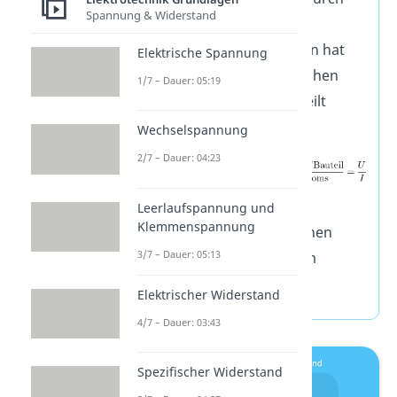
Spannung & Widerstand
diesen ein Strom der
Stromstärke I fließt, dann hat
Elektrische Spannung
der Leiter einen elektrischen
1/7 – Dauer: 05:19
Widerstand R von U geteilt
durch I, also
Wechselspannung
2/7 – Dauer: 04:23
.
Leerlaufspannung und
Klemmenspannung
Die Einheit des elektrischen
3/7 – Dauer: 05:13
Widerstands ist das Ohm
Elektrischer Widerstand
.
4/7 – Dauer: 03:43
Spezifischer Widerstand