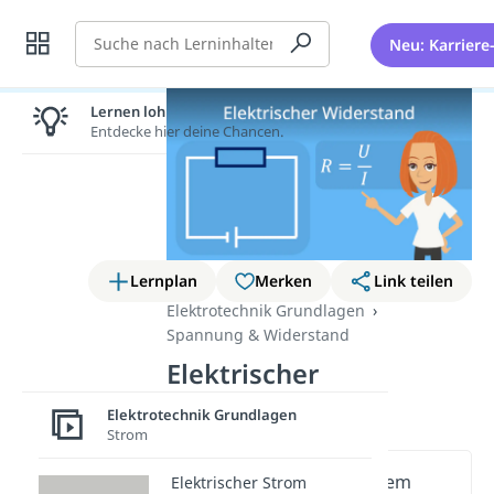
Suche
Neu: Karriere
Lernen lohnt sich!
Entdecke hier deine Chancen.
Lernplan
Merken
Link teilen
Elektrotechnik Grundlagen
Spannung & Widerstand
Elektrischer
Widerstand
Elektrotechnik Grundlagen
Strom
Wichtige Inhalte in diesem
Elektrischer Strom