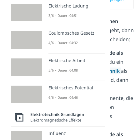
(01:22)
Elektrische Ladung
3/6 – Dauer: 04:51
Wenn es um den
elektrischen
Widerstand
in der Physik geht, dann
Coulombsches Gesetz
musst du zwei Fälle unterscheiden:
4/6 – Dauer: 04:32
Elektrische Widerstände als
Elektrische Arbeit
Bauteile
: Bezeichnest du ein
Bauteil der Elektrotechnik
als
5/6 – Dauer: 04:08
elektrischen Widerstand, dann
Elektrisches Potential
ist die Rede von einer
elektronischen Komponente, die
6/6 – Dauer: 04:46
in einem Stromkreis den
Elektrotechnik Grundlagen
elektrischen Stromfluss
Elektromagnetische Effekte
begrenzen soll.
Influenz
Elektrische Widerstände als