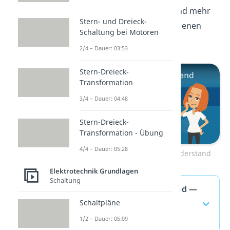
kommt die Formel? Das und mehr
Stern- und Dreieck-
erfährst du in unserem eigenen
Schaltung bei Motoren
Video dazu.
2/4 – Dauer: 03:53
Stern-Dreieck-
Transformation
3/4 – Dauer: 04:48
Stern-Dreieck-
Transformation - Übung
4/4 – Dauer: 05:28
Zum Video: Spezifischer Widerstand
Elektrotechnik Grundlagen
Schaltung
Elektrischer Widerstand —
Schaltpläne
häufigste Fragen
(ausklappen)
1/2 – Dauer: 05:09