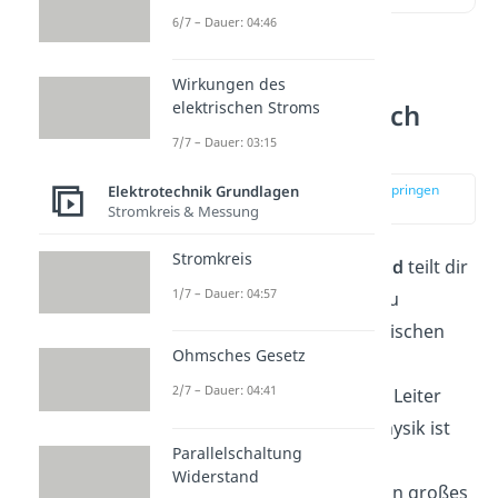
6/7 – Dauer: 04:46
Elektrischer
Wirkungen des
elektrischen Stroms
Widerstand einfach
erklärt
7/7 – Dauer: 03:15
zur Stelle im Video springen
Elektrotechnik Grundlagen
(00:15)
Stromkreis & Messung
Stromkreis
Der
elektrische Widerstand
teilt dir
1/7 – Dauer: 04:57
mit, welche Spannung U du
benötigst, um einen elektrischen
Ohmsches Gesetz
Strom einer bestimmten
2/7 – Dauer: 04:41
Stromstärke I durch einen Leiter
fließen zu lassen. In der Physik ist
Parallelschaltung
das Formelzeichen für den
Widerstand
elektrischen Widerstand ein großes