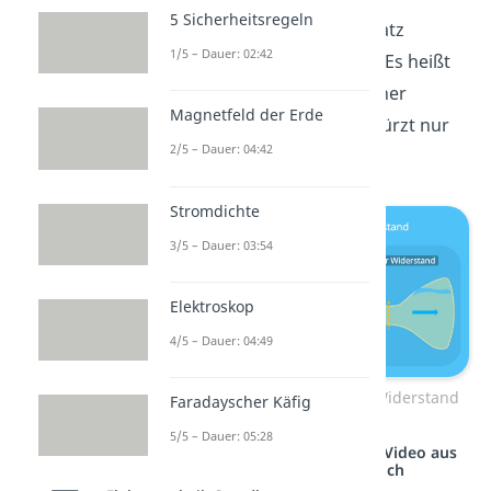
5 Sicherheitsregeln
Hinweis
: Oft wird der Zusatz
1/5 – Dauer: 02:42
„elektrisch“ weggelassen. Es heißt
dann nicht mehr elektrischer
Magnetfeld der Erde
Widerstand, sondern verkürzt nur
2/5 – Dauer: 04:42
Widerstand.
Stromdichte
3/5 – Dauer: 03:54
Elektroskop
4/5 – Dauer: 04:49
Wassermodell elektrischer Widerstand
Faradayscher Käfig
5/5 – Dauer: 05:28
Studyflix vernetzt: Hier ein Video aus
einem anderen Bereich