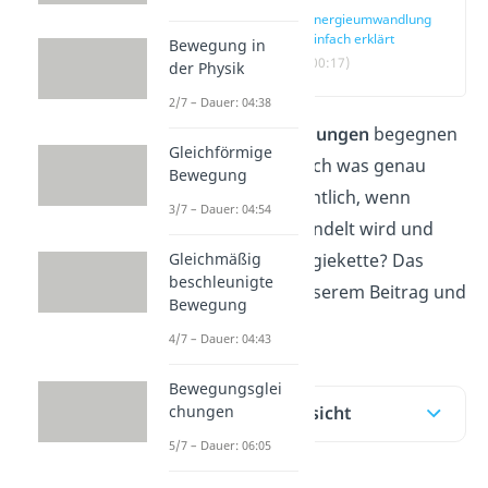
Energieumwandlung
einfach erklärt
Bewegung in
(00:17)
der Physik
2/7 – Dauer: 04:38
Energieumwandlungen
begegnen
Gleichförmige
dir jeden Tag. Doch was genau
Bewegung
bedeutet es eigentlich, wenn
3/7 – Dauer: 04:54
Energie umgewandelt wird und
Gleichmäßig
was ist eine Energiekette? Das
beschleunigte
erfährst du in unserem Beitrag und
Bewegung
im
Video.
4/7 – Dauer: 04:43
Bewegungsglei
chungen
Inhaltsübersicht
5/7 – Dauer: 06:05