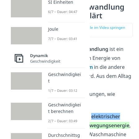
SI Einheiten
Energieumwandlung
6/7 – Dauer: 04:47
einfach erklärt
zur Stelle im Video springen
Joule
(00:17)
7/7 – Dauer: 03:41
Die
Energieumwandlung
ist ein
Dynamik
Vorgang, bei dem Energie von
Geschwindigkeit
einer
Energieform
in die andere
Geschwindigkei
umgewandelt wird. Aus dem Alltag
t
kennst du auch
1/7 – Dauer: 03:12
Energieumwandlungen, wie
beispielsweise:
Geschwindigkei
t berechnen
Umwandlung
elektrischer
2/7 – Dauer: 03:49
Energie
in
Bewegungsenergie
,
wenn du die Waschmaschine
Durchschnittsg