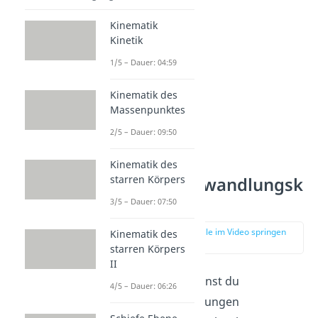
Verlustenergie
).
Kinematik
Kinetik
1/5 – Dauer: 04:59
Kinematik des
Massenpunktes
2/5 – Dauer: 09:50
Kinematik des
starren Körpers
Energieumwandlungsk
ette
3/5 – Dauer: 07:50
zur Stelle im Video springen
Kinematik des
(01:13)
starren Körpers
II
In der Physik kannst du
4/5 – Dauer: 06:26
Energieumwandlungen