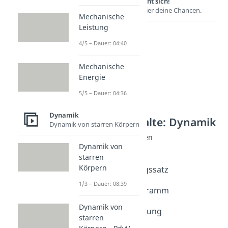
Lernen lohnt sich!
Entdecke hier deine Chancen.
Mechanische
Leistung
4/5 – Dauer: 04:40
Mechanische
Energie
5/5 – Dauer: 04:36
Dynamik
Weitere Inhalte: Dynamik
Dynamik von starren Körpern
Energie: Grundlagen
Dynamik von
Was ist Energie?
starren
Dauer: 04:45
Körpern
Energieerhaltungssatz
Dauer: 03:45
1/3 – Dauer: 08:39
Energieflussdiagramm
Dauer: 04:23
Dynamik von
Energieumwandlung
starren
Dauer: 03:32