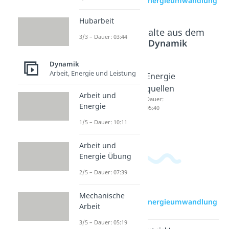
zur Videoseite: Energieumwandlung
Hubarbeit
Beliebte Inhalte aus dem
3/3 – Dauer: 03:44
Bereich
Dynamik
Dynamik
Arbeit, Energie und Leistung
Wirkun
Perpetu
Energie
gsgrad
um
quellen
Arbeit und
Dauer:
Mobile
Dauer:
Energie
05:09
05:40
Dauer:
03:59
1/5 – Dauer: 10:11
Arbeit und
Energie Übung
2/5 – Dauer: 07:39
Mechanische
zur Videoseite: Energieumwandlung
Arbeit
3/5 – Dauer: 05:19