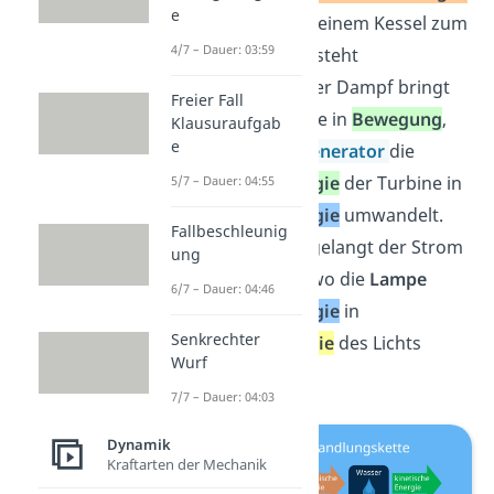
e
bringt Wasser in einem Kessel zum
4/7 – Dauer: 03:59
Kochen — es entsteht
Wasserdampf. Der Dampf bringt
Freier Fall
dann eine Turbine in
Bewegung
,
Klausuraufgab
e
woraufhin ein
Generator
die
Bewegungsenergie
der Turbine in
5/7 – Dauer: 04:55
elektrische Energie
umwandelt.
Fallbeschleunig
Über Leitungen gelangt der Strom
ung
in dein Zimmer, wo die
Lampe
6/7 – Dauer: 04:46
elektrische Energie
in
Senkrechter
Strahlungsenergie
des Lichts
Wurf
verwertet.
7/7 – Dauer: 04:03
Dynamik
Kraftarten der Mechanik