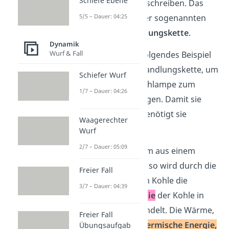
Schiefe Ebene
übersichtlich aufschreiben. Das
5/5 – Dauer: 04:25
machst du mit der sogenannten
Energieumwandlungskette
.
Dynamik
Wurf & Fall
Betrachten wir folgendes Beispiel
zur Energieumwandlungskette, um
Schiefer Wurf
deine Schreibtischlampe zum
1/7 – Dauer: 04:26
Leuchten zu bringen. Damit sie
leuchten kann, benötigt sie
Waagerechter
nämlich Strom.
Wurf
2/7 – Dauer: 05:09
Stammt der Strom aus einem
Kohlekraftwerk
, so wird durch die
Freier Fall
Verbrennung von Kohle die
3/7 – Dauer: 04:39
chemische Energie
der Kohle in
Wärme
umgewandelt. Die Wärme,
Freier Fall
du sagst auch
thermische Energie,
Übungsaufgab