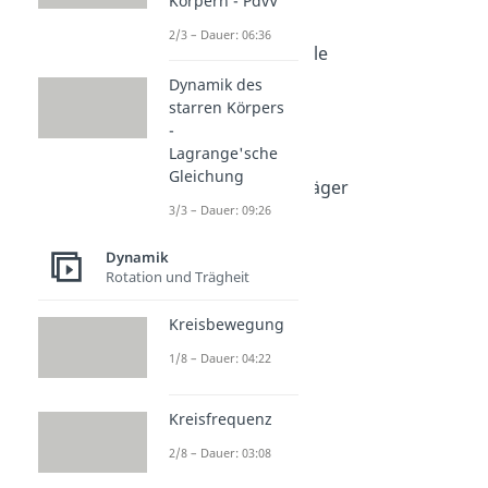
Körpern - PdvV
Wirkungsgrad
Dauer: 05:09
2/3 – Dauer: 06:36
Perpetuum Mobile
Dauer: 03:59
Dynamik des
Energiequellen
starren Körpers
Dauer: 05:40
-
Energieträger
Lagrange'sche
Dauer: 04:42
Gleichung
Fossile Energieträger
3/3 – Dauer: 09:26
Dauer: 04:44
Dynamik
Rotation und Trägheit
Kreisbewegung
1/8 – Dauer: 04:22
Kreisfrequenz
2/8 – Dauer: 03:08