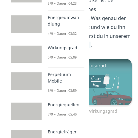
ausfällt, desto größer ist der
3/9 – Dauer: 04:23
Wirkungsgrad eines
Energieumwan
Energiewandlers. Was genau der
dlung
Wirkungsgrad
ist und wie du ihn
4/9 – Dauer: 03:32
bestimmst, erfährst du in unserem
passenden
Video
.
Wirkungsgrad
5/9 – Dauer: 05:09
Perpetuum
Mobile
6/9 – Dauer: 03:59
Energiequellen
Zum Video: Wirkungsgrad
7/9 – Dauer: 05:40
Energieträger