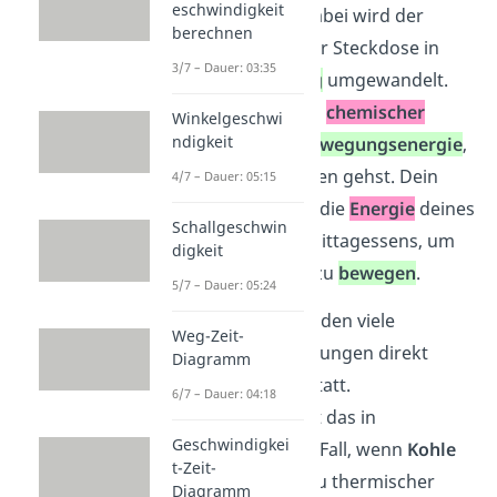
eschwindigkeit
anmachst. Dabei wird der
berechnen
Strom
aus der Steckdose in
3/7 – Dauer: 03:35
eine
Drehung
umgewandelt.
Umwandlung
chemischer
Winkelgeschwi
ndigkeit
Energie
in
Bewegungsenergie
,
wenn du laufen gehst. Dein
4/7 – Dauer: 05:15
Körper nutzt die
Energie
deines
Schallgeschwin
vorherigen Mittagessens, um
digkeit
die Muskeln zu
bewegen
.
5/7 – Dauer: 05:24
In der Realität finden viele
Weg-Zeit-
Energieumwandlungen direkt
Diagramm
hintereinander statt.
6/7 – Dauer: 04:18
Beispielsweise ist das in
Geschwindigkei
Kraftwerken der Fall, wenn
Kohle
t-Zeit-
verbrannt, und zu thermischer
Diagramm