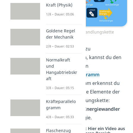
Kraft (Physik)
1/8 – Dauer: 05:06
Goldene Regel
Energieumwandlungskette
der Mechanik
2/8 – Dauer: 02:53
Um den Prozess zu
veranschaulichen, kannst du den
Normalkraft
Energiefluss in ein
und
Hangabtriebskr
Energieflussdiagramm
aft
überführen. In ihm erkennst du
3/8 – Dauer: 05:15
auf einen Blick alle Elemente der
Energieumwandlungskette:
Kräfteparallelo
gramm
Energieformen,
Energiewandler
und Verlustenergie.
4/8 – Dauer: 05:33
Studyflix vernetzt: Hier ein Video aus
Flaschenzug