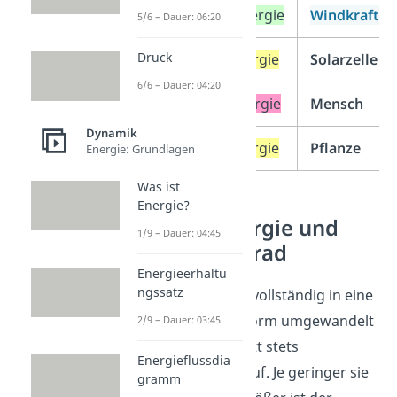
Bewegungsenergie
Windkraftwe
5/6 – Dauer: 06:20
Druck
Strahlungsenergie
Solarzelle
6/6 – Dauer: 04:20
chemische Energie
Mensch
Dynamik
Strahlungsenergie
Pflanze
Energie: Grundlagen
Was ist
Energie?
Verlustenergie und
1/9 – Dauer: 04:45
Wirkungsgrad
Energieerhaltu
ngssatz
Weil Energie nie vollständig in eine
einzige Energieform umgewandelt
2/9 – Dauer: 03:45
werden kann, tritt stets
Energieflussdia
Verlustenergie auf. Je geringer sie
gramm