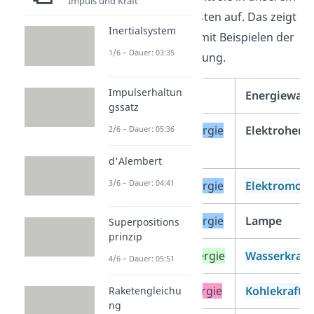
Impuls und Kraft
Alltag am häufigsten auf. Das zeigt
Inertialsystem
auch die Tabelle mit Beispielen der
1/6 – Dauer: 03:35
Energieumwandlung.
Impulserhaltun
Primärenergie
Energiewand
gssatz
elektrische Energie
Elektroherd
2/6 – Dauer: 05:36
d'Alembert
3/6 – Dauer: 04:41
elektrische Energie
Elektromoto
elektrische Energie
Lampe
Superpositions
prinzip
Bewegungsenergie
Wasserkraft
4/6 – Dauer: 05:51
chemische Energie
Kohlekraftw
Raketengleichu
ng