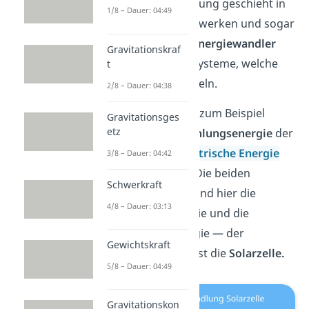
Energieumwandlung geschieht in
1/8 – Dauer: 04:49
Maschinen, Kraftwerken und sogar
Lebewesen. Als
Energiewandler
Gravitationskraf
bezeichnest du Systeme, welche
t
Energie umwandeln.
2/8 – Dauer: 04:38
Eine Solaranlage zum Beispiel
Gravitationsges
etz
wandelt die
Strahlungsenergie
der
Sonne in die
elektrische Energie
3/8 – Dauer: 04:42
des Stroms um. Die beiden
Schwerkraft
Energieformen sind hier die
4/8 – Dauer: 03:13
Strahlungsenergie und die
elektrische Energie — der
Gewichtskraft
Energiewandler ist die
Solarzelle.
5/8 – Dauer: 04:49
Gravitationskon