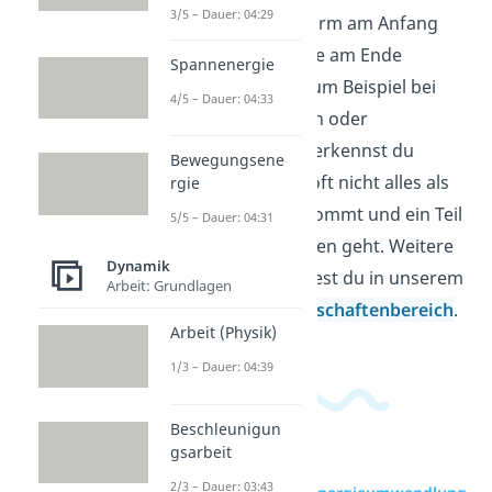
3/5 – Dauer: 04:29
welche Energieform am Anfang
steckt und welche am Ende
Spannenergie
herauskommt, zum Beispiel bei
4/5 – Dauer: 04:33
Lampen, Motoren oder
Kraftwerken. So erkennst du
Bewegungsene
leichter, warum oft nicht alles als
rgie
Nutzenergie ankommt und ein Teil
5/5 – Dauer: 04:31
als Wärme verloren geht. Weitere
Dynamik
Videos dazu findest du in unserem
Arbeit: Grundlagen
Ingenieurwissenschaftenbereich
.
Arbeit (Physik)
1/3 – Dauer: 04:39
Beschleunigun
gsarbeit
2/3 – Dauer: 03:43