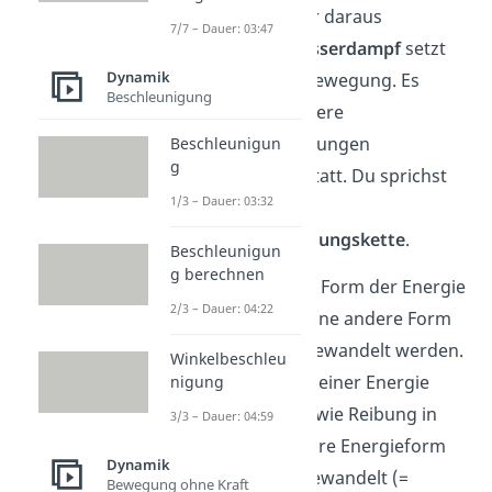
Energie wird. Der daraus
7/7 – Dauer: 03:47
entstehende
Wasserdampf
setzt
Dynamik
eine Turbine in Bewegung. Es
Beschleunigung
finden also mehrere
Energieumwandlungen
Beschleunigun
g
hintere
inander statt. Du sprichst
1/3 – Dauer: 03:32
dann von einer
Energieumwandlungskette
.
Beschleunigun
g berechnen
Jedoch kann eine Form der Energie
2/3 – Dauer: 04:22
nie komplett in eine andere Form
der Energie umgewandelt werden.
Winkelbeschleu
Oft wird ein Teil seiner Energie
nigung
durch Vorgänge wie Reibung in
3/3 – Dauer: 04:59
eine nicht nutzbare Energieform
Dynamik
wie Wärme umgewandelt (=
Bewegung ohne Kraft