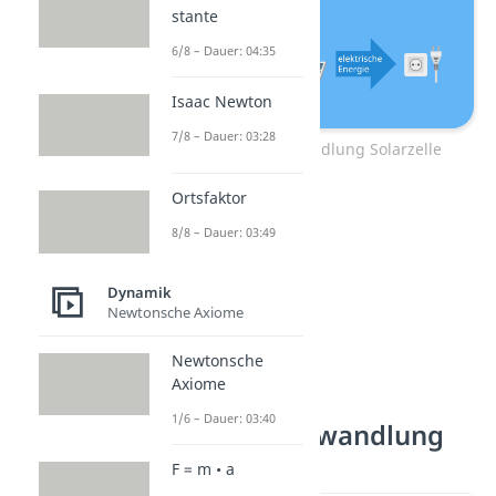
stante
6/8 – Dauer: 04:35
Isaac Newton
7/8 – Dauer: 03:28
Energieumwandlung Solarzelle
Ortsfaktor
8/8 – Dauer: 03:49
Dynamik
Newtonsche Axiome
Newtonsche
Axiome
1/6 – Dauer: 03:40
Energieumwandlung
Beispiele
F = m • a