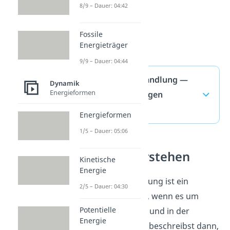
8/9 – Dauer: 04:42
Fossile
Energieträger
9/9 – Dauer: 04:44
Energieumwandlung —
Dynamik
Energieformen
häufigste Fragen
(ausklappen)
Energieformen
1/5 – Dauer: 05:06
Energie verstehen
Kinetische
Energie
Energieumwandlung ist ein
2/5 – Dauer: 04:30
wichtiges Thema, wenn es um
Potentielle
Energie im Alltag und in der
Energie
Technik geht. Du beschreibst dann,