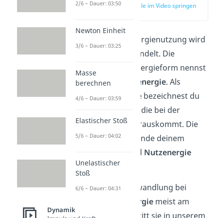
2/6 – Dauer: 03:50
zur Stelle im Video springen
(02:30)
Newton Einheit
Bei fast jeder Energienutzung wird
3/6 – Dauer: 03:25
Energie umgewandelt. Die
ursprüngliche Energieform nennst
Masse
du dabei
Primärenergie
. Als
berechnen
Sekundärenergie
bezeichnest du
4/6 – Dauer: 03:59
die Energieform, die bei der
Elastischer Stoß
Umwandlung herauskommt. Die
5/6 – Dauer: 04:02
Energie, die am Ende deinem
Zweck dient, wird
Nutzenergie
Unelastischer
genannt.
Stoß
Weil die Energiewandlung bei
6/6 – Dauer: 04:31
elektrischer Energie
meist am
Dynamik
einfachsten ist, tritt sie in unserem