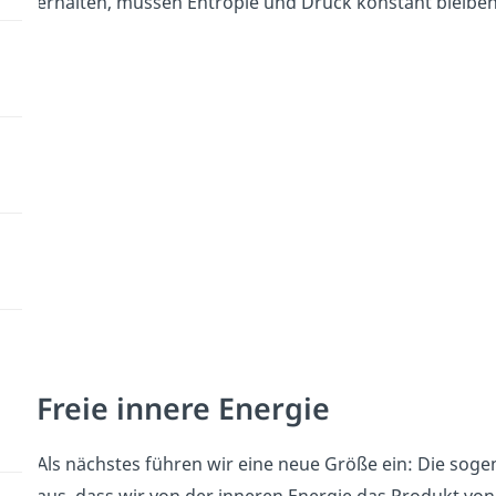
erhalten, müssen Entropie und Druck konstant bleiben
Freie innere Energie
Als nächstes führen wir eine neue Größe ein: Die sogen
aus, dass wir von der inneren Energie das Produkt vo