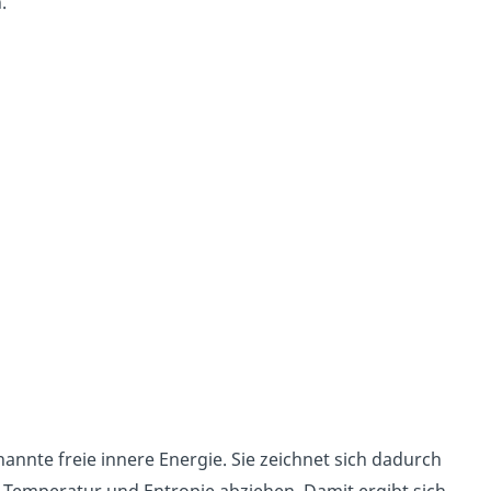
.
annte freie innere Energie. Sie zeichnet sich dadurch
n Temperatur und Entropie abziehen. Damit ergibt sich