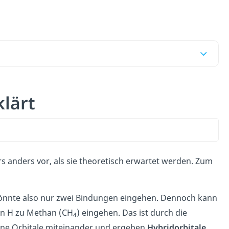
klärt
anders vor, als sie theoretisch erwartet werden. Zum
önnte also nur zwei Bindungen eingehen. Dennoch kann
en H zu Methan (CH
) eingehen. Das ist durch die
4
ene Orbitale miteinander und ergeben
Hybridorbitale
.