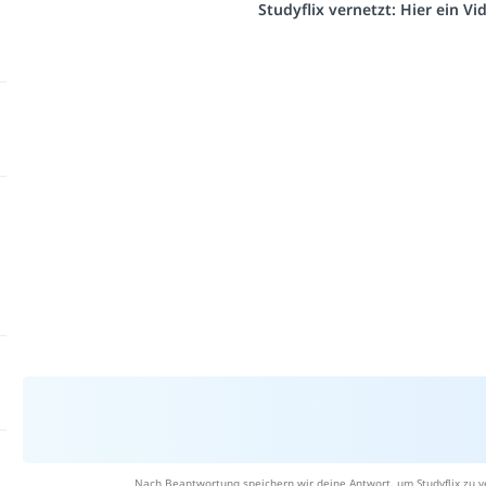
Studyflix vernetzt: Hier ein V
Nach Beantwortung speichern wir deine Antwort, um Studyflix zu v