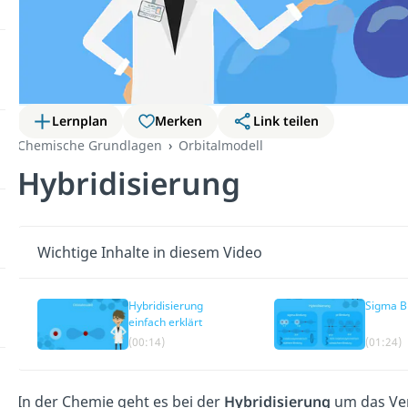
Lernplan
Merken
Link teilen
Chemische Grundlagen
Orbitalmodell
Hybridisierung
Wichtige Inhalte in diesem Video
Hybridisierung
Sigma B
einfach erklärt
(00:14)
(01:24)
In der Chemie geht es bei der
Hybridisierung
um das Ver