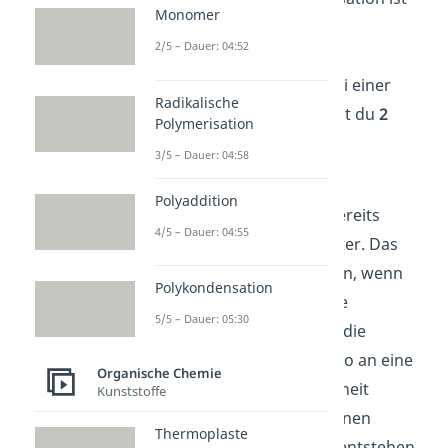
Monomer
anfällig für bestimmte
2/5 – Dauer: 04:52
Nebenreaktionen
, die
Kettenübertragungen
. Bei einer
Radikalische
Kettenübertragung kannst du
2
Polymerisation
Fälle
unterscheiden:
3/5 – Dauer: 04:58
Ein Radikal gibt seine
Polyaddition
Eigenschaft an eine bereits
4/5 – Dauer: 04:55
bestehende Kette weiter. Das
passiert vor allem dann, wenn
Polykondensation
schon viele Monomere
5/5 – Dauer: 05:30
verbraucht sind. Wird die
Radikaleigenschaft also an eine
Organische Chemie
nicht-endständige Einheit
Kunststoffe
übertragen, dann können
Thermoplaste
verzweigte Polymere entstehen.