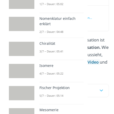
1/7 – Dauer: 05:02
Radikalische
Polymerisation
Nomenklatur einfach
einfach erklärt
(00:13)
erklärt
2/7 – Dauer: 04:48
Die bekannteste Polymerisation ist
Chiralität
die
radikalische
Polymerisation.
Wie
3/7 – Dauer: 05:41
genau ihr
Mechanismus
aussieht,
zeigen wir dir in unserem
Video
und
Isomere
im Beitrag!
4/7 – Dauer: 05:22
Fischer Projektion
Inhaltsübersicht
5/7 – Dauer: 05:14
Mesomerie
Radikalische