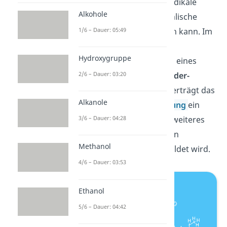
reagieren, sodass zwei Radikale
Alkohole
entstehen und eine radikalische
1/6 – Dauer: 05:49
Polymerisation stattfinden kann. Im
1. Schritt kommt es durch
Hydroxygruppe
Wärmezufuhr zur Bildung eines
2/6 – Dauer: 03:20
Dimers
durch die
Diels-Alder-
Reaktion
. Im 2. Schritt überträgt das
Alkanole
Dimer unter
Aromatisierung
ein
3/6 – Dauer: 04:28
Wasserstoffatom auf ein weiteres
Styrol-Monomer, wobei ein
Methanol
Methylbenzylradikal
gebildet wird.
4/6 – Dauer: 03:53
Ethanol
5/6 – Dauer: 04:42