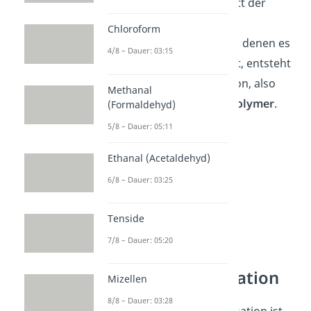
Kettenwachstum im Schritt der
Propagation und
Chloroform
Kettenübertragungen, bei denen es
4/8 – Dauer: 03:15
zu Verzweigungen kommt, entsteht
am Ende durch Termination, also
Methanal
Abbruchreaktionen, ein
Polymer
.
(Formaldehyd)
5/8 – Dauer: 05:11
Ethanal (Acetaldehyd)
6/8 – Dauer: 03:25
Tenside
7/8 – Dauer: 05:20
Kettenpolymerisation
Mizellen
8/8 – Dauer: 03:28
Die radikalische Polymerisation ist