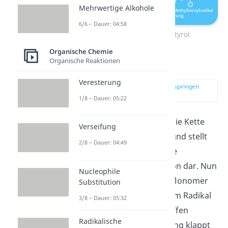
Mehrwertige Alkohole
6/6 – Dauer: 04:58
Selbstinitiation von Styrol
Organische Chemie
Organische Reaktionen
Propagation
Veresterung
zur Stelle im Video springen
(02:01)
1/8 – Dauer: 05:22
In der
Propagation
wird die Kette
Verseifung
immer weiter verlängert und stellt
2/8 – Dauer: 04:49
damit also die tatsächliche
radikalische Polymerisation dar. Nun
Nucleophile
kann das nächste Styrol-Monomer
Substitution
an der Doppelbindung vom Radikal
3/8 – Dauer: 05:32
aus der Initiation angegriffen
Radikalische
werden. Die Doppelbindung klappt