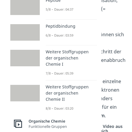
Propagation
: Polymerisation,
Peptide
also Kettenwachstum (=
5/8 – Dauer: 04:37
Wachstumsreaktion)
Kettenübertragung:
Peptidbindung
entstandene Ketten können sich
6/8 – Dauer: 03:59
verzweigen
Termination
: letzter Schritt der
Weitere Stoffgruppen
der organischen
Polymerisation (= Kettenabbruch
Chemie I
= Abbruchreaktion)
7/8 – Dauer: 05:39
Radikale sind Teilchen, die einzelne
Weitere Stoffgruppen
und damit ungepaarte Elektronen
der organischen
besitzen. Diese sind besonders
Chemie II
reaktiv
und sorgen damit für ein
8/8 – Dauer: 03:20
schnelles
Kettenwachstum
.
Organische Chemie
Studyflix vernetzt: Hier ein Video aus
Funktionelle Gruppen
einem anderen Bereich