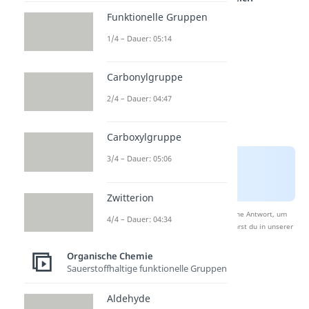
Funktionelle Gruppen
1/4 – Dauer: 05:14
Carbonylgruppe
2/4 – Dauer: 04:47
Carboxylgruppe
3/4 – Dauer: 05:06
Zwitterion
Nach Beantwortung speichern wir deine Antwort, um
4/4 – Dauer: 04:34
Studyflix zu verbessern. Mehr dazu erfährst du in unserer
Datenschutzerklärung
.
Organische Chemie
Sauerstoffhaltige funktionelle Gruppen
Radikalische
Aldehyde
Polymerisation