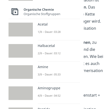
eine
Kettenpolymerisation
. Das
Organische Chemie
heißt, dass die wachsende Kette
Organische Stoffgruppen
stets um ein
Monomer
länger wird.
Acetal
Neben der Kettenpolymerisation
1/8 – Dauer: 03:28
gibt es auch die
Stufenwachstumsreaktionen
, zu
Halbacetal
denen die
Polyaddition
und die
2/8 – Dauer: 03:12
Polykondensation
gehören. Wie bei
jeder
Polymerisation
gibt es auch
Amine
bei der radikalischen Polymerisation
3/8 – Dauer: 05:33
4 Teilschritte:
Initiation
: Anfang der
Aminogruppe
Polymerisation (= Kettenstart =
4/8 – Dauer: 04:52
Primärreaktion)