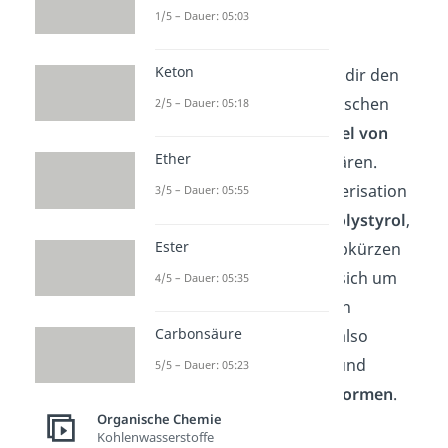
1/5 – Dauer: 05:03
Mechanismus
Keton
Im Folgenden werden wir dir den
Mechanismus
der radikalischen
2/5 – Dauer: 05:18
Polymerisation am
Beispiel von
Ether
Styrol
(Phenylethen) erklären.
Durch radikalische Polymerisation
3/5 – Dauer: 05:55
bildet sich das Polymer
Polystyrol
,
Ester
welches du auch mit PS abkürzen
kannst. Dabei handelt es sich um
4/5 – Dauer: 05:35
einen
Thermoplast
. Durch
Carbonsäure
Wärmezufuhr kannst du also
Polystyrol aufschmelzen und
5/5 – Dauer: 05:23
beliebig oft
plastisch
verformen
.
Organische Chemie
Kohlenwasserstoffe