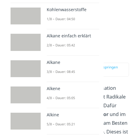
Kohlenwasserstoffe
1/8 – Dauer: 04:50
Alkane einfach erklärt
2/8 – Dauer: 05:42
Initiation
Alkane
zur Stelle im Video springen
3/8 – Dauer: 08:45
(00:49)
Die radikalische Polymerisation
Alkene
beginnt damit, dass zuerst Radikale
4/8 – Dauer: 05:05
gebildet werden müssen. Dafür
benötigst du einen
Initiator
und im
Alkine
Falle von Styrol wählst du am Besten
5/8 – Dauer: 05:21
Dibenzoylperoxid
(DBPO)
. Dieses ist