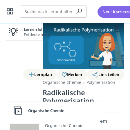
Suche
Neu: Karriere
Lernen lohnt sich!
Entdecke hier deine Chancen.
Lernplan
Merken
Link teilen
Organische Chemie
Polymerisation
Radikalische
Polymerisation
Organische Chemie
Wichtige Inhalte in diesem
Organische Chemie
Video