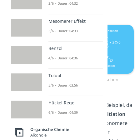
genannt) springt zwei
2/6 – Dauer: 04:32
Kohlenstoffatome weiter.
Mesomerer Effekt
3/6 – Dauer: 04:33
Benzol
4/6 – Dauer: 04:36
Toluol
Initiation der radikalischen
5/6 – Dauer: 03:56
Polymerisation
Hückel Regel
Styrol ist ein besonderes Beispiel, da
6/6 – Dauer: 04:39
es außerdem zur
Selbstinitiation
fähig ist. Das heißt, die Monomere
Organische Chemie
können selbst miteinander
Alkohole