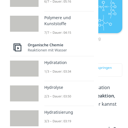
6/7 – Dauer: 05:16
Polymere und
Kunststoffe
7/7 – Dauer: 04:15
Kettenübertragung
Organische Chemie
Reaktionen mit Wasser
Termination
Hydratation
zur Stelle im Video springen
1/3 – Dauer: 03:34
(03:32)
Die radikalische Polymerisation
Hydrolyse
endet mit einer
Abbruchreaktion
,
2/3 – Dauer: 03:50
der
Termination
. Auch hier kannst
du verschiedene Fälle
Hydratisierung
unterscheiden. Für eine
3/3 – Dauer: 03:19