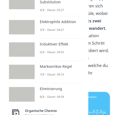
Substitution
zum Radikal um. So addieren sich
4/8 – Dauer: 05:27
immer mehr Styrol-Moleküle, wobei
das
reaktive Zentrum stets zwei
Elektrophile Addition
Kohlenstoffatome weiter wandert
.
5/8 – Dauer: 04:27
Die radikalische Polymerisation
zeichnet aus, dass in jedem Schritt
Induktiver Effekt
ein Monomer zur Kette addiert wird.
6/8 – Dauer: 04:56
Allerdings gibt es auch die
Kettenübertragung, über welche du
Markovnikov Regel
im nächsten Abschnitt mehr
7/8 – Dauer: 04:10
erfährst.
Eliminierung
8/8 – Dauer: 04:58
Organische Chemie