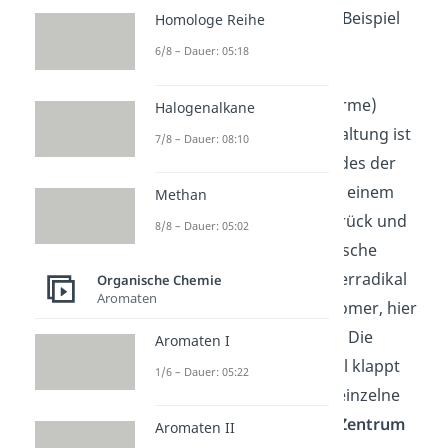
labil und kann somit zum Beispiel
Homologe Reihe
photolytisch
(unter
6/8 – Dauer: 05:18
Lichteinwirkung) oder
thermolytisch
(durch Wärme)
Halogenalkane
gespalten werden. Die Spaltung ist
7/8 – Dauer: 08:10
homolytisch
, das heißt jedes der
beiden Radikale bleibt mit einem
Methan
ungepaarten
Elektron
zurück und
8/8 – Dauer: 05:02
sind bereit für die radikalische
Polymerisation. Das Starterradikal
Organische Chemie
Aromaten
kann nun mit einem Monomer, hier
also mit
Styrol
, reagieren. Die
Aromaten I
Doppelbindung
von Styrol klappt
1/6 – Dauer: 05:22
zum Radikal um und das einzelne
Elektron (auch
reaktives Zentrum
Aromaten II