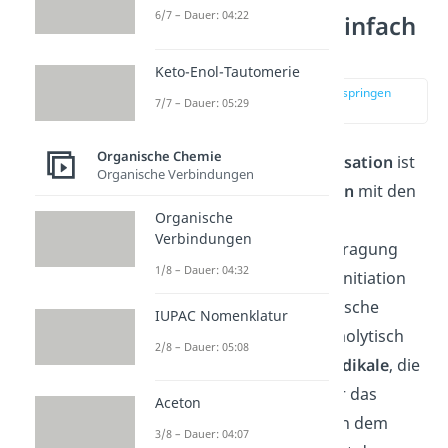
6/7 – Dauer: 04:22
Polymerisation einfach
erklärt
Keto-Enol-Tautomerie
zur Stelle im Video springen
7/7 – Dauer: 05:29
(00:13)
Organische Chemie
Die
radikalische
Polymerisation
ist
Organische Verbindungen
eine
Kettenpolymerisation
mit den
Organische
4 Teilschritten
Initiation,
Verbindungen
Propagation, Kettenübertragung
1/8 – Dauer: 04:32
und Termination. Bei der Initiation
entstehen durch homolytische
IUPAC Nomenklatur
Spaltung und meist thermolytisch
2/8 – Dauer: 05:08
oder photolytisch zwei
Radikale
, die
dann mit einem Monomer das
Aceton
Starterradikal bilden. Nach dem
3/8 – Dauer: 04:07