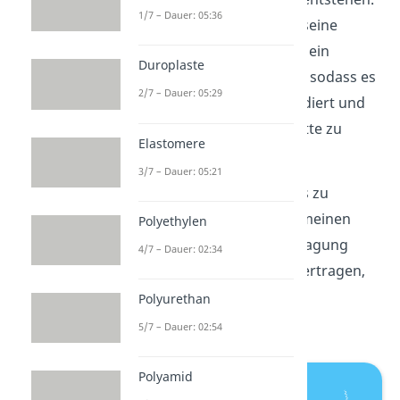
1/7 – Dauer: 05:36
Eine Kette kann auch seine
Radikaleigenschaft an ein
Duroplaste
Monomer übergeben, sodass es
2/7 – Dauer: 05:29
sich an diese Kette addiert und
anfängt, eine neue Kette zu
Elastomere
bilden.
3/7 – Dauer: 05:21
In beiden Fällen kommt es zu
Verzweigungen
. Im Allgemeinen
Polyethylen
wird bei der Kettenübertragung
4/7 – Dauer: 02:34
nicht direkt eine Kette übertragen,
sondern die
Fähigkeit zur
Polyurethan
Kettenbildung
.
5/7 – Dauer: 02:54
Polyamid