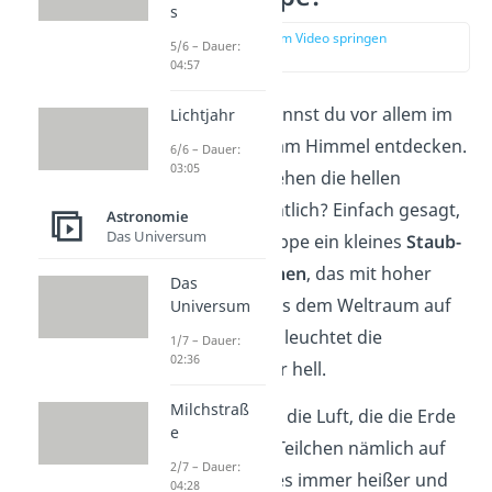
s
zur Stelle im Video springen
5/6 – Dauer:
(00:13)
04:57
Sternschnuppen
kannst du vor allem im
Lichtjahr
Sommer zahlreich am Himmel entdecken.
6/6 – Dauer:
03:05
Doch aus was bestehen die hellen
Leuchtspuren eigentlich?
Einfach gesagt,
Astronomie
Das Universum
ist eine Sternschnuppe ein kleines
Staub-
oder Gesteinsteilchen
, das mit hoher
Das
Geschwindigkeit aus dem Weltraum auf
Universum
die Erde fällt. Dabei leuchtet die
1/7 – Dauer:
02:36
Sternschnuppe sehr hell.
Milchstraß
Der Grund dafür ist die Luft, die die Erde
e
umgibt: Wenn das Teilchen nämlich auf
2/7 – Dauer:
die Luft trifft, wird es immer heißer und
04:28