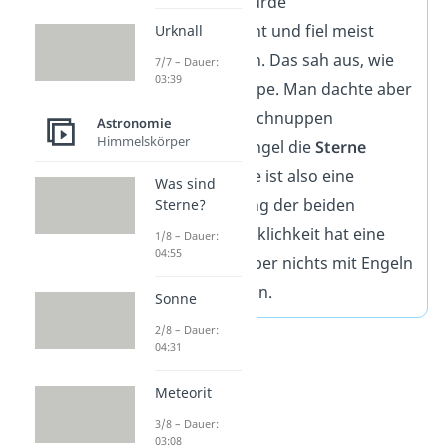
Dochtes ab. Er wurde
Schnuppe
genannt und fiel meist
Urknall
glühend zu Boden. Das sah aus, wie
7/7 – Dauer:
03:39
eine Sternschnuppe. Man dachte aber
auch, dass Sternschnuppen
Astronomie
Himmelskörper
entstehen, weil Engel die
Sterne
putzen. Der Name ist also eine
Was sind
Zusammensetzung der beiden
Sterne?
Ausdrücke. In Wirklichkeit hat eine
1/8 – Dauer:
04:55
Sternschnuppe aber nichts mit Engeln
oder Kerzen zu tun.
Sonne
2/8 – Dauer:
04:31
Meteorit
3/8 – Dauer:
03:08