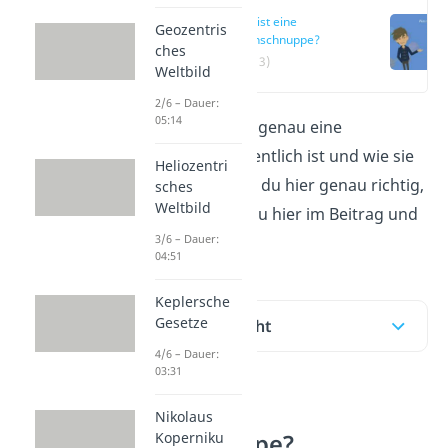
Was ist eine
Geozentris
Sternschnuppe?
ches
(00:13)
Weltbild
2/6 – Dauer:
05:14
Du fragst dich, was genau eine
Sternschnuppe
eigentlich ist und wie sie
Heliozentri
entsteht? Dann bist du hier genau richtig,
sches
Weltbild
denn das erfährst du hier im Beitrag und
3/6 – Dauer:
im
Video
dazu!
04:51
Keplersche
Gesetze
Inhaltsübersicht
4/6 – Dauer:
03:31
Was ist eine
Nikolaus
Sternschnuppe?
Koperniku