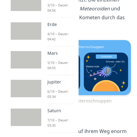
3/10 – Dauer:
Steine sind jetzt
Meteoroiden
und
04:56
fliegen mit dem Kometen durch das
Erde
All.
4/10 – Dauer:
04:42
Mars
5/10 – Dauer:
04:55
Jupiter
6/10 – Dauer:
03:34
Entstehung Sternschnuppen
Saturn
7/10 – Dauer:
03:35
Meteoroiden sind auf ihrem Weg enorm