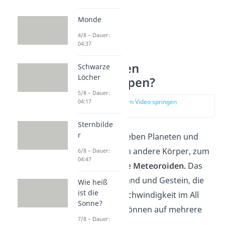
Monde
4/8 – Dauer:
04:37
Wie entstehen
Schwarze
Löcher
Sternschnuppen?
5/8 – Dauer:
zur Stelle im Video springen
04:17
(00:25)
Sternbilde
r
Im Weltall gibt es neben Planeten und
unserer Sonne auch andere Körper, zum
6/8 – Dauer:
04:47
Beispiel sogenannte
Meteoroiden.
Das
sind Teilchen aus Sand und Gestein, die
Wie heiß
ist die
mit sehr hoher Geschwindigkeit im All
Sonne?
umherfliegen. Sie können auf mehrere
7/8 – Dauer:
Arten
entstehen
: