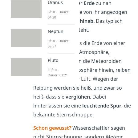
Uranus
schnell. Wenn sie der
Erde
zu nah
kommen, werden sie von ihr angezogen
8/10 – Dauer:
04:30
und
stürzen
auf sie
hinab.
Das typisch
helle Leuchten entsteht.
Neptun
9/10 – Dauer:
Das liegt daran, dass die Erde von einer
03:57
Art Luftschicht, der Atmosphäre,
Pluto
umgeben ist. Fliegen die Meteoroiden
also nun in die Atmosphäre hinein, reiben
10/10 –
Dauer: 03:21
sie sich stark an der Luft. Wegen der
Reibung werden sie heiß, und zwar so
heiß, dass sie
verglühen
. Dabei
hinterlassen sie eine
leuchtende Spur
, die
bekannte Sternschnuppe.
Schon gewusst?
Wissenschaftler sagen
nicht Sternschnuppe, sondern
Meteor
.