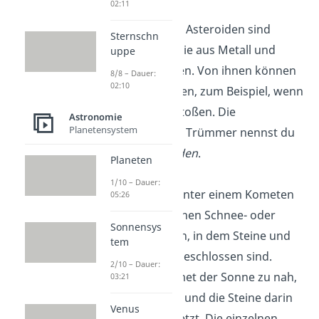
02:11
aus
Asteroiden:
Asteroiden sind
Sternschn
Kleinplaneten, die aus Metall und
uppe
Gestein bestehen. Von ihnen können
8/8 – Dauer:
02:10
Stücke abbrechen, zum Beispiel, wenn
sie zusammenstoßen. Die
Astronomie
Planetensystem
abgebrochenen Trümmer nennst du
dann
Meteoroiden
.
Planeten
1/10 – Dauer:
aus
Kometen:
Unter einem Kometen
05:26
kannst du dir einen Schnee- oder
Sonnensys
Eisball vorstellen, in dem Steine und
tem
auch Staub eingeschlossen sind.
2/10 – Dauer:
Kommt der Komet der Sonne zu nah,
03:21
schmilzt das Eis und die Steine darin
Venus
werden freigesetzt. Die einzelnen