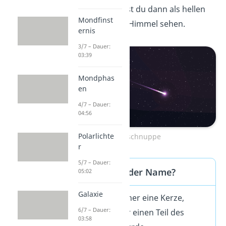
verglüht. Das kannst du dann als hellen
Mondfinst
Leuchtstreifen
am Himmel sehen.
ernis
3/7 – Dauer:
03:39
Mondphas
en
4/7 – Dauer:
04:56
Polarlichte
Sternschnuppe
r
5/7 – Dauer:
Woher kommt der Name?
05:02
Galaxie
„Putzte“ man früher eine Kerze,
6/7 – Dauer:
schnitt man dafür einen Teil des
03:58