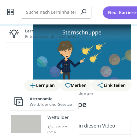
Suche
Neu: Karriere
Lernen lohnt sich!
Entdecke hier deine Chancen.
Lernplan
Merken
Link teilen
Astronomie
Himmelskörper
Astronomie
Sternschnuppe
Weltbilder und Gesetze
Weltbilder
Wichtige Inhalte in diesem Video
1/6 – Dauer:
05:14