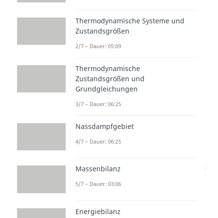
wann sich ein Zustand noch
ändert und wann Größen wie
Thermodynamische Systeme und
Zustandsgrößen
Temperatur oder Druck konstant
bleiben. Weitere Videos dazu
2/7 – Dauer: 05:09
findest du in unserem
Thermodynamische
Ingenieurwissenschaftenbereich
.
Zustandsgrößen und
Grundgleichungen
3/7 – Dauer: 06:25
Nassdampfgebiet
4/7 – Dauer: 06:25
zur Videoseite:
Thermodynamisches Gleichgewicht
Massenbilanz
5/7 – Dauer: 03:06
Beliebte Inhalte aus dem
Bereich
Grundlagen
Energiebilanz