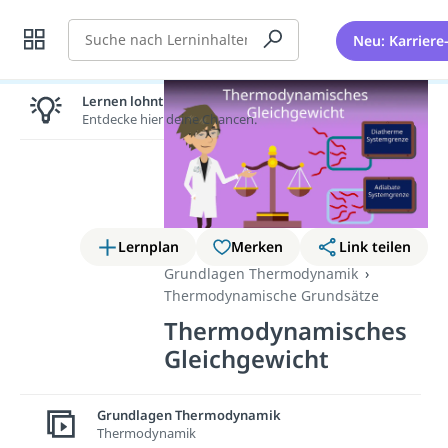
Suche
Neu: Karriere
Lernen lohnt sich!
Entdecke hier deine Chancen.
Lernplan
Merken
Link teilen
Grundlagen Thermodynamik
Thermodynamische Grundsätze
Thermodynamisches
Gleichgewicht
Wie du weißt herrscht ein
Grundlagen Thermodynamik
Gleichgewicht immer dann, wenn
Thermodynamik