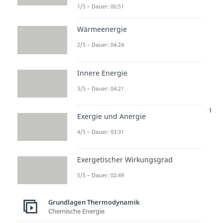
1/5 – Dauer: 00:51
mit der Umgebung
Wärmeenergie
Nach kurzer Zeit entspricht der
2/5 – Dauer: 04:24
Druck im Ballon dem der
Umgebung.
Innere Energie
3/5 – Dauer: 04:21
Wir unterscheiden im Allgemeinen
Exergie und Anergie
zwischen einem
mechanischen,
4/5 – Dauer: 03:31
chemischen und thermischen
Gleichgewicht.
Exergetischer Wirkungsgrad
5/5 – Dauer: 02:49
Grundlagen Thermodynamik
Chemische Energie