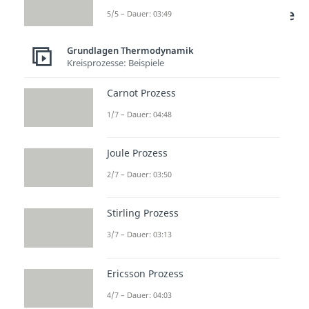
drei Untergleichgewichte
5/5 – Dauer: 03:49
Das thermodynamische
Grundlagen Thermodynamik
Kreisprozesse: Beispiele
Gleichgewicht umfasst alle diese
drei Unterpunkte und setzt
Carnot Prozess
voraus, dass keine weiteren
1/7 – Dauer: 04:48
Veränderungen an den
Zustandsvariablen, wie
Joule Prozess
Temperatur, Druck oder
2/7 – Dauer: 03:50
Teilchenanzahl auftreten.
Stirling Prozess
So, nun kennst du die
verschiedenen
3/7 – Dauer: 03:13
Gleichgewichtszustände in der
Ericsson Prozess
Thermodynamik und weißt wann
diese erreicht sind. Viel Erfolg.
4/7 – Dauer: 04:03