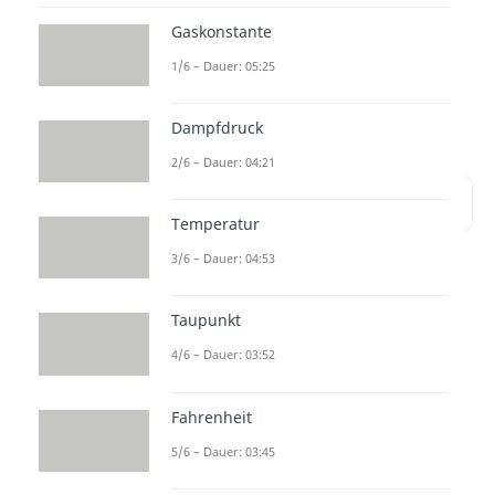
sich ein System nicht mehr weiter
Gaskonstante
ändert. In diesem Beitrag geht es
1/6 – Dauer: 05:25
um das Gleichgewicht in
thermodynamischen Systemen.
Dampfdruck
2/6 – Dauer: 04:21
Inhaltsübersicht
Temperatur
3/6 – Dauer: 04:53
Abgrenzung von
Taupunkt
thermodynamischen
4/6 – Dauer: 03:52
Systemen und die drei
verschiedenen Arten
Fahrenheit
von Gleichgewichten
5/6 – Dauer: 03:45
Ein System kann in der