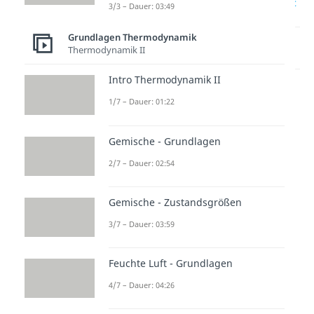
Thermodynamisches Gleichgewicht
3/3 – Dauer: 03:49
Grundlagen Thermodynamik
Lernen lohnt sich!
Thermodynamik II
Entdecke hier deine Chancen.
Intro Thermodynamik II
1/7 – Dauer: 01:22
Gemische - Grundlagen
2/7 – Dauer: 02:54
Gemische - Zustandsgrößen
Weitere Inhalte:
Grundlagen
3/7 – Dauer: 03:59
Thermodynamik
Thermodynamische Grundsätze
Feuchte Luft - Grundlagen
Thermodynamische Systeme
4/7 – Dauer: 04:26
Dauer: 02:45
Thermodynamische