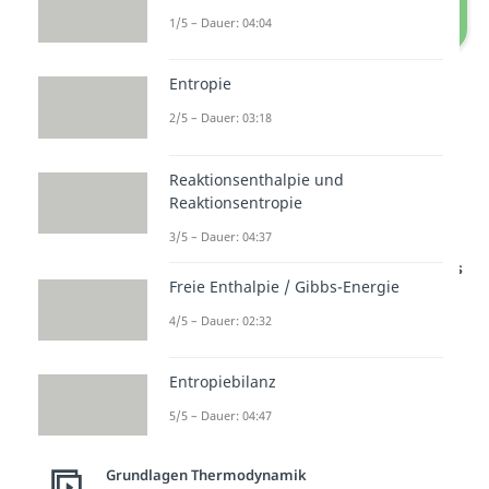
1/5 – Dauer: 04:04
Das mechanische Gleichgewicht
Entropie
2/5 – Dauer: 03:18
Also wenn jede Bewegung durch
Reibung unterbunden wird und
Reaktionsenthalpie und
sich das System am Minimum der
Reaktionsentropie
potentiellen Energie
befindet.
3/5 – Dauer: 04:37
Studyflix vernetzt: Hier ein Video aus
einem anderen Bereich
Freie Enthalpie / Gibbs-Energie
4/5 – Dauer: 02:32
Entropiebilanz
5/5 – Dauer: 04:47
Grundlagen Thermodynamik