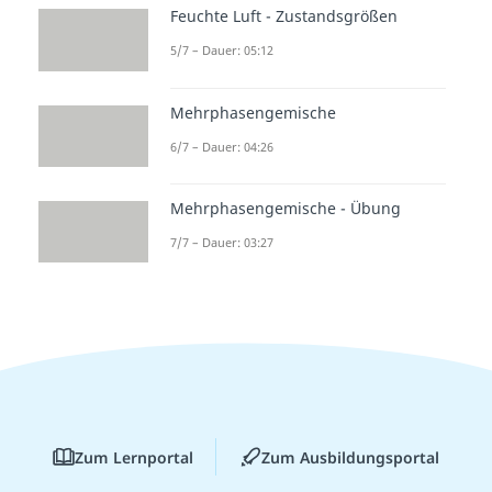
Zustandsgrößen
Feuchte Luft - Zustandsgrößen
Dauer: 01:01
5/7 – Dauer: 05:12
Thermodynamisches
Gleichgewicht
Dauer: 02:13
Mehrphasengemische
Thermodynamische Potentiale
6/7 – Dauer: 04:26
Dauer: 04:05
Fundamentalgleichungen der
Thermodynamik
Mehrphasengemische - Übung
Dauer: 06:11
7/7 – Dauer: 03:27
Zum Lernportal
Zum Ausbildungsportal