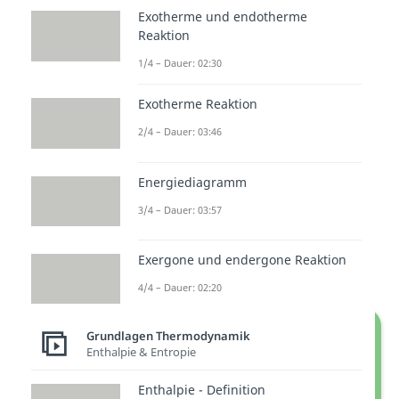
Exotherme und endotherme
Reaktion
1/4 – Dauer: 02:30
Erklärung zum
mechanischen
Exotherme Reaktion
Gleichgewicht
2/4 – Dauer: 03:46
Das mechanische Gleichgewicht
Energiediagramm
ist dann erreicht, wenn sich die
3/4 – Dauer: 03:57
Summe aller internen und
externen Krafteinwirkungen zu
Exergone und endergone Reaktion
Null kompensieren.
4/4 – Dauer: 02:20
Grundlagen Thermodynamik
Enthalpie & Entropie
Enthalpie - Definition