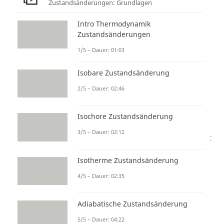
Zustandsänderungen: Grundlagen
Das chemische
Intro Thermodynamik
Gleichgewicht
Zustandsänderungen
Wenn du zum Beispiel Salz in
1/5 – Dauer: 01:03
Wasser auflöst, sprechen wir von
Isobare Zustandsänderung
einem chemischen Gleichgewicht,
2/5 – Dauer: 02:46
sobald das Wasser gesättigt ist
und sich die Zahl der gelösten
Isochore Zustandsänderung
Ionen nicht mehr ändert. Die
3/5 – Dauer: 02:12
Teilchenzahl ändert sich also nicht
mehr.
Isotherme Zustandsänderung
4/5 – Dauer: 02:35
Adiabatische Zustandsänderung
5/5 – Dauer: 04:22