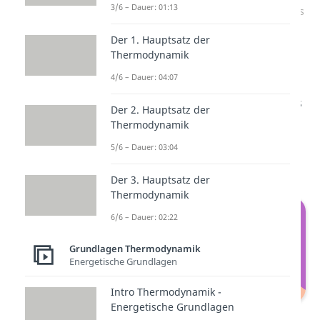
3/6 – Dauer: 01:13
Überdruck innerhalb eines Luftballons
Der 1. Hauptsatz der
Thermodynamik
4/6 – Dauer: 04:07
Wenn du nun ein Loch in den
Ballon machst, strömt die Luft aus
Der 2. Hauptsatz der
dem Ballon aus und ein Zustand
Thermodynamik
des Gleichgewichts wird
5/6 – Dauer: 03:04
angestrebt.
Der 3. Hauptsatz der
Thermodynamik
6/6 – Dauer: 02:22
Grundlagen Thermodynamik
Energetische Grundlagen
Intro Thermodynamik -
Energetische Grundlagen
Druckausgleich von dem Luftballon