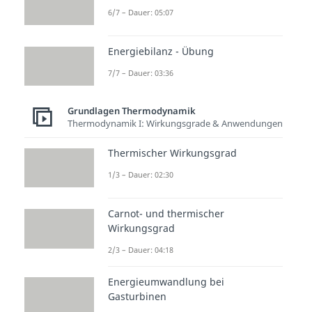
Thermodynamik
6/7 – Dauer: 05:07
Thermo
Funda
Intro
Energiebilanz - Übung
dynami
mental
Thermo
7/7 – Dauer: 03:36
sche
gleichu
dynami
Potenti
ngen
k
Grundlagen Thermodynamik
ale
der
Grunds
Thermodynamik I: Wirkungsgrade & Anwendungen
Dauer:
Thermo
ätze
04:05
dynami
Dauer:
Thermischer Wirkungsgrad
01:16
k
1/3 – Dauer: 02:30
Dauer:
06:11
Carnot- und thermischer
Wirkungsgrad
2/3 – Dauer: 04:18
Energieumwandlung bei
Gasturbinen
zur Videoseite: