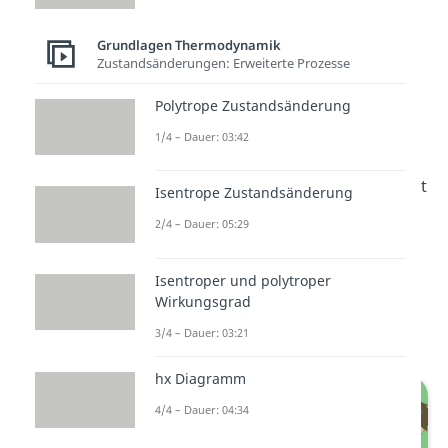
Grundlagen Thermodynamik
Zustandsänderungen: Erweiterte Prozesse
Das thermische
Polytrope Zustandsänderung
Gleichgewicht
1/4 – Dauer: 03:42
Zu guter Letzt gibt es noch das
thermische Gleichgewicht. Es setzt
Isentrope Zustandsänderung
voraus, dass sowohl alle Teile
2/4 – Dauer: 05:29
innerhalb des diathermisch
getrennten Systems, als auch die
Isentroper und polytroper
Umgebung selbst die gleiche
Wirkungsgrad
Temperatur haben.
3/4 – Dauer: 03:21
hx Diagramm
4/4 – Dauer: 04:34