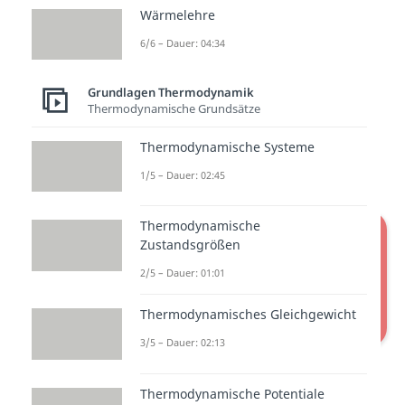
Thermodynamik durch zwei
Wärmelehre
Systemgrenzen von seiner
6/6 – Dauer: 04:34
Umgebung isoliert sein. Eine
diatherme
Systemgrenze ist
Grundlagen Thermodynamik
Thermodynamische Grundsätze
wärmedurchlässig. Eine
adiabate
Systemgrenze dagegen ist
Thermodynamische Systeme
wärmeundurchlässig.
1/5 – Dauer: 02:45
Thermodynamische
Zustandsgrößen
2/5 – Dauer: 01:01
Thermodynamisches Gleichgewicht
3/5 – Dauer: 02:13
Zwei Arten von thermodynamischen
Systemgrenzen
Thermodynamische Potentiale