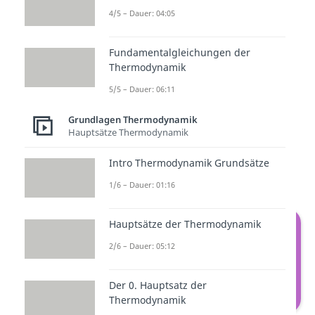
4/5 – Dauer: 04:05
Nach einer Störung von außen
kehren die meisten Systeme nach
Fundamentalgleichungen der
einiger Zeit wieder in einen
Thermodynamik
Gleichgewichtszustand zurück.
5/5 – Dauer: 06:11
Stell dir zunächst einen Luftballon
Grundlagen Thermodynamik
Hauptsätze Thermodynamik
vor. Im Inneren des Ballons
herrscht ein höherer Druck als in
Intro Thermodynamik Grundsätze
der Umgebungsluft.
1/6 – Dauer: 01:16
Hauptsätze der Thermodynamik
2/6 – Dauer: 05:12
Der 0. Hauptsatz der
Thermodynamik