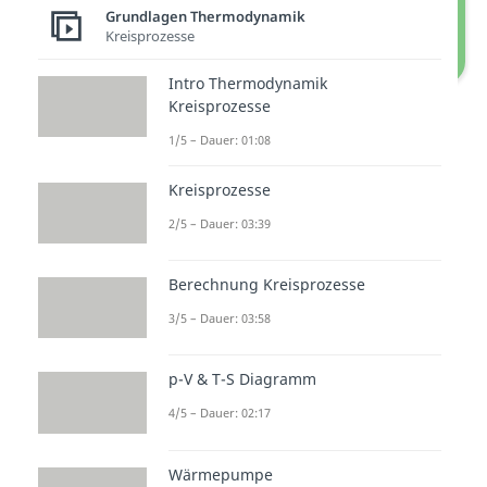
Grundlagen Thermodynamik
Kreisprozesse
Intro Thermodynamik
Thermisches Gleichgewicht
Kreisprozesse
1/5 – Dauer: 01:08
Wenn du also dein Bier in den
Kreisprozesse
Kühlschrank stellst und dieses
2/5 – Dauer: 03:39
nach einiger Zeit die Temperatur
der Umgebungsluft annimmt,
Berechnung Kreisprozesse
findet kein weiterer Wärmefluss
3/5 – Dauer: 03:58
mehr statt. Es herrscht ein
thermisches Gleichgewicht.
p-V & T-S Diagramm
4/5 – Dauer: 02:17
Das thermodynamische
Gleichgewicht als
Wärmepumpe
Zusammenfassung der