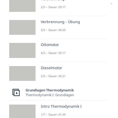
Nach Beantwortung speichern wir deine Antwort, um
2/5 – Dauer: 05:17
Studyflix zu verbessern. Mehr dazu erfährst du in
unserer
Datenschutzerklärung
.
Verbrennung - Übung
Thermodynamik
3/5 – Dauer: 04:20
verstehen
Ottomotor
Das thermodynamische
4/5 – Dauer: 05:17
Gleichgewicht gehört zur
Thermodynamik und beschreibt
Dieselmotor
ruhende Zustände in einem
5/5 – Dauer: 05:21
physikalischen System. Wer sich
mit Thermodynamik beschäftigt,
Grundlagen Thermodynamik
Thermodynamik I: Grundlagen
vergleicht Wärme, Druck und
Stoffaustausch in Systemen und
Intro Thermodynamik I
ihrer Umgebung. So wird klar,
1/7 – Dauer: 01:39