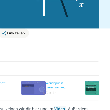
Link teilen
hritt
Wendepunkt
berechnen —
Beispiel
(01:13)
t, zeigen wir dir hier und im
Video
. Außerdem