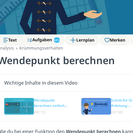
Aufgaben
Text
Lernplan
Merken
NEU
nalysis
Krümmungsverhalten
Wendepunkt berechnen
Wichtige Inhalte in diesem Video
Wendepunkt
Schritt-für-Sc
berechnen einfach
Anleitung:
erklärt
Wendepunkt
(00:15)
(02:50)
berechnen
ie du bei einer Funktion den
Wendepunkt berechnen
kanns