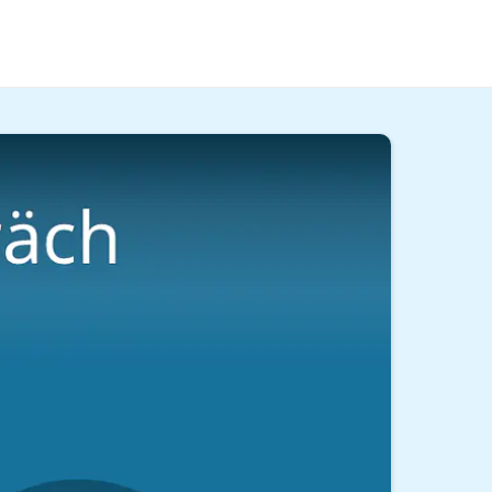
dir im Beitrag und im
Video
, was dich erwartet