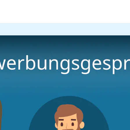
est zu einem
Bewerbungsgespräch
eingeladen? Wir zeigen 
espräch erfolgreich meisterst!