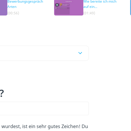
Bewerbungsgespräch
Wie bereite ich mich
Arten
auf ein
Bewerbungsgespräch
(00:56)
(01:49)
vor?
?
urdest, ist ein sehr gutes Zeichen! Du