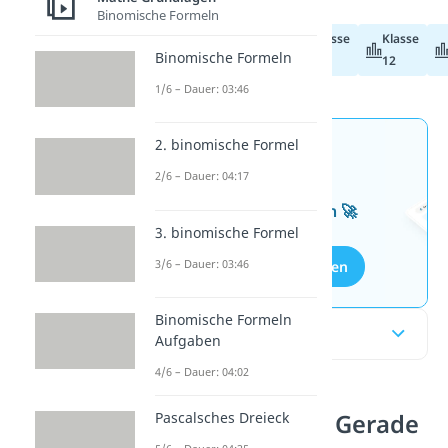
Binomische Formeln
Klasse
Klasse
Abiturvorbereitung
Binomische Formeln
11
12
1/6 – Dauer: 03:46
2. binomische Formel
Jetzt neu: Teste dein
2/6 – Dauer: 04:17
Wissen mit unseren
kostenlosen Aufgaben 🚀
3. binomische Formel
3/6 – Dauer: 03:46
Aufgaben entdecken
Binomische Formeln
Inhaltsübersicht
Aufgaben
4/6 – Dauer: 04:02
Abstand Gerade Gerade
Pascalsches Dreieck