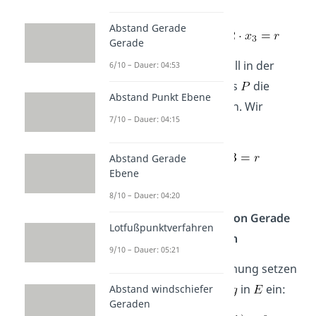
Hilfsebene:
Abstand Gerade
Gerade
Der gewählte Punkt
soll in der
6/10 – Dauer: 04:53
Ebene liegen, daher muss
die
Abstand Punkt Ebene
Ebenengleichung
erfüllen. Wir
7/10 – Dauer: 04:15
erhalten für
:
Abstand Gerade
Ebene
8/10 – Dauer: 04:20
Schritt 3: Schnittpunkt von Gerade
Lotfußpunktverfahren
und Hilfebene berechnen
9/10 – Dauer: 05:21
Zur Schnittpunktbestimmung setzen
wir die Koordinaten von
in
ein:
Abstand windschiefer
Geraden