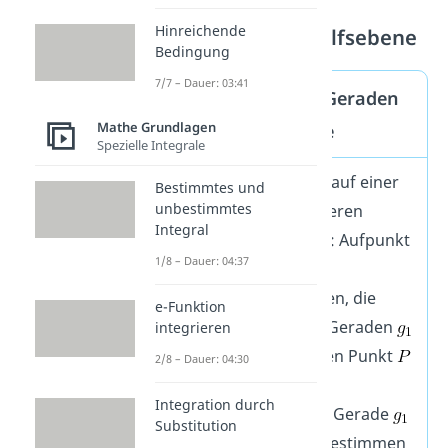
Hinreichende
Lösungsweg mit Hilfsebene
Bedingung
7/7 – Dauer: 03:41
Abstand paralleler Geraden
Mathe Grundlagen
mit einer Hilfsebene
Spezielle Integrale
Beliebigen Punkt P auf einer
Bestimmtes und
unbestimmtes
der Geraden definieren
Integral
(einfachste Lösung: Aufpunkt
1/8 – Dauer: 04:37
von
)
Hilfsebene aufstellen, die
e-Funktion
senkrecht auf den Geraden
integrieren
und
steht und den Punkt
2/8 – Dauer: 04:30
enthält
Integration durch
Schnittpunkt
der Gerade
Substitution
und der Ebene
bestimmen