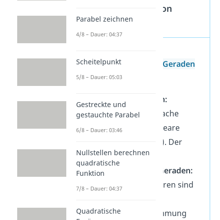
Lagebeziehungen von
Parabel zeichnen
Geraden
4/8 – Dauer: 04:37
Vier verschiedene
Scheitelpunkt
Lagebeziehungen von Geraden
sind möglich:
5/8 – Dauer: 05:03
identische Geraden:
Gestreckte und
Vektoren sind Vielfache
gestauchte Parabel
voneinander (kollineare
6/8 – Dauer: 03:46
Richtungsvektoren). Der
Nullstellen berechnen
Abstand beträgt 0.
quadratische
sich schneidende Geraden:
Funktion
Die Richtungsvektoren sind
7/8 – Dauer: 04:37
nicht kollinear, die
Quadratische
Schnittpunktbestimmung