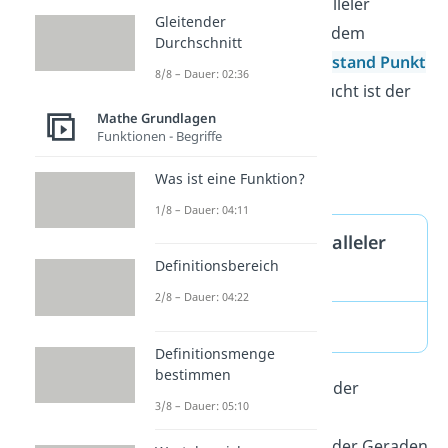
Den Abstand zweier paralleler
Gleitender
Geraden können wir auf dem
Durchschnitt
gleichen Weg wie den
Abstand
Punkt
8/8 – Dauer: 02:36
Gerade
bestimmen. Gesucht ist der
Mathe Grundlagen
Abstand der Geraden
Funktionen - Begriffe
und
.
Was ist eine Funktion?
1/8 – Dauer: 04:11
Abstandsformel paralleler
Definitionsbereich
Geraden
2/8 – Dauer: 04:22
Definitionsmenge
bestimmen
: Vektor des Aufpunkts der
3/8 – Dauer: 05:10
Geraden
: Vektor des Aufpunkts der Geraden