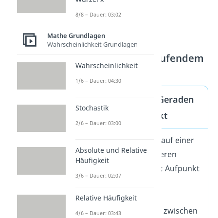
8/8 – Dauer: 03:02
Mathe Grundlagen
Wahrscheinlichkeit Grundlagen
Lösungsweg mit laufendem
Wahrscheinlichkeit
Punkt
1/6 – Dauer: 04:30
Abstand paralleler Geraden
Stochastik
mit laufendem Punkt
2/6 – Dauer: 03:00
Beliebigen Punkt P auf einer
Absolute und Relative
der Geraden definieren
Häufigkeit
(einfachste Lösung: Aufpunkt
3/6 – Dauer: 02:07
von
)
Allgemeinen
Relative Häufigkeit
Verbindungsvektor zwischen
4/6 – Dauer: 03:43