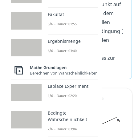
dem „laufenden“ Punkt auf
der Geraden
und dem
Fakultät
Punkt
aufstellen
5/6 – Dauer: 01:55
Orthogonalitätsbedingung (
) liefert den
Ergebnismenge
Lotfußpunkt
6/6 – Dauer: 03:40
Abstand des Punktes zur
Geraden:
Mathe Grundlagen
Berechnen von Wahrscheinlichkeiten
Laplace Experiment
1/6 – Dauer: 02:20
Bedingte
Wahrscheinlichkeit
2/6 – Dauer: 03:04