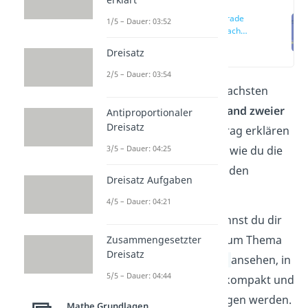
Abstand Gerade
1/5 – Dauer: 03:52
Gerade einfach
erklärt
(00:11)
Dreisatz
2/5 – Dauer: 03:54
Du suchst nach dem einfachsten
Rechenweg für den
Abstand zweier
Antiproportionaler
Dreisatz
Geraden
? In diesem Beitrag erklären
3/5 – Dauer: 04:25
wir dir Schritt für Schritt, wie du die
Distanzen zwischen Geraden
Dreisatz Aufgaben
bestimmen kannst.
4/5 – Dauer: 04:21
Alternativ zum Artikel kannst du dir
auch unser Erklärvideo zum Thema
Zusammengesetzter
Dreisatz
Abstand zweier Geraden
ansehen, in
5/5 – Dauer: 04:44
dem alle Berechnungen kompakt und
anschaulich durchgegangen werden.
Mathe Grundlagen