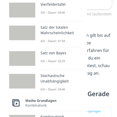
Vierfeldertafel
3/6 – Dauer: 04:46
Abstand parallele Geraden mit laufendem
Punkt
Satz der totalen
Wahrscheinlichkeit
Auch für dieses Verfahren gilt bis auf
4/6 – Dauer: 01:58
den ersten Schritt derselbe
Lösungsweg wie beim Verfahren für
Satz von Bayes
Punkt und Gerade. Wenn du ein
5/6 – Dauer: 02:29
Beispiel dazu sehen möchtest, schau
dir unseren eigenen Beitrag an.
Stochastische
Unabhängigkeit
6/6 – Dauer: 04:46
Abstand Gerade Gerade
Beispiel
Mathe Grundlagen
Kombinatorik
zur Stelle im Video springen
(02:12)
Kombinatorik