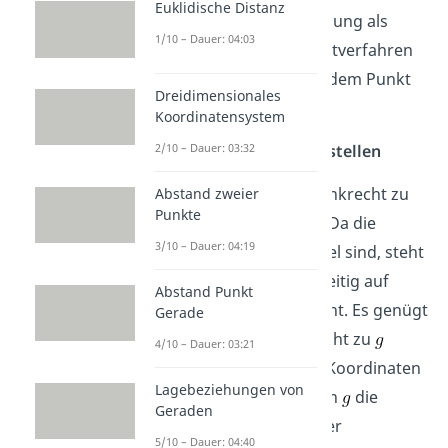
Euklidische Distanz
sowohl bei der Formellösung als
1/10 – Dauer: 04:03
auch bei den Lotfußpunktverfahren
mit Hilfslinie oder laufendem Punkt
Dreidimensionales
erledigen.
Koordinatensystem
2/10 – Dauer: 03:32
Schritt 2: Hilfsebene aufstellen
Eine Hilfsebene
soll senkrecht zu
Abstand zweier
Punkte
beiden Geraden stehen. Da die
3/10 – Dauer: 04:19
beiden Geraden ja parallel sind, steht
die Ebene immer gleichzeitig auf
Abstand Punkt
beiden Geraden senkrecht. Es genügt
Gerade
also, wenn wir
senkrecht zu
4/10 – Dauer: 03:21
wählen. Dazu bilden die Koordinaten
Lagebeziehungen von
des Richtungsvektors von
die
Geraden
Koordinatengleichung der
5/10 – Dauer: 04:40