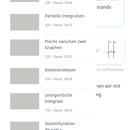
3/8 – Dauer: 03:44
Berechnung des Abstands
Partielle Integration
4/8 – Dauer: 04:29
Fläche zwischen zwei
Graphen
5/8 – Dauer: 03:35
Abstand parallele Geraden mit Hilfsebene
Rotationskörper
6/8 – Dauer: 04:38
In unserem Beispiel rechnen wir mit
genau diesem Lösungsweg.
Uneigentliche
Integrale
7/8 – Dauer: 04:50
Stammfunktion
Wurzel x