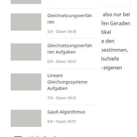
(00:32)
Den Abstand müssen wir also nur bei
Gleichsetzungsverfah
ren
parallelen und windschiefen Geraden
bestimmen. In diesem Artikel
5/8 – Dauer: 04:38
besprechen wir drei Wege den
Gleichsetzungsverfah
Abstand für Geraden zu bestimmen,
ren Aufgaben
die parallel sind. Für windschiefe
6/8 – Dauer: 05:47
Geraden haben wir einen eigenen
Lineare
Artikel für dich.
Gleichungssysteme
Aufgaben
7/8 – Dauer: 04:25
Gauß-Algorithmus
8/8 – Dauer: 05:07