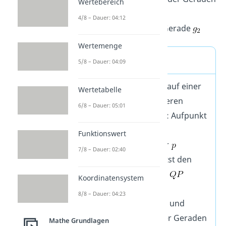
Wertebereich
4/8 – Dauer: 04:12
: Richtungsvektor der Gerade
Wertemenge
Lösungsweg
5/8 – Dauer: 04:09
Beliebigen Punkt P auf einer
Wertetabelle
der Geraden definieren
6/8 – Dauer: 05:01
(einfachste Lösung: Aufpunkt
von
)
Funktionswert
Vektor
von Vektor
7/8 – Dauer: 02:40
abziehen. Du erhältst den
Verbindungsvektor
Koordinatensystem
Kreuzprodukt aus
8/8 – Dauer: 04:23
Verbindungsvektor und
Richtungsvektor der Geraden
Mathe Grundlagen