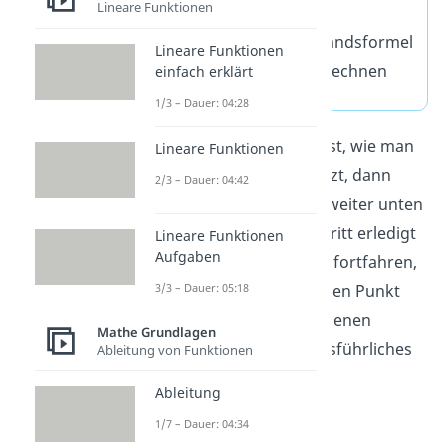
Lineare Funktionen
ausrechnen
Ergebnisse in Abstandsformel
Lineare Funktionen
eintragen und ausrechnen
einfach erklärt
1/3 – Dauer: 04:28
Wenn du wissen möchtest, wie man
Lineare Funktionen
den ersten Schritt umsetzt, dann
2/3 – Dauer: 04:42
schau dir unser Beispiel weiter unten
an. Sobald du diesen Schritt erledigt
Lineare Funktionen
Aufgaben
hast, kannst du genauso fortfahren,
3/3 – Dauer: 05:18
wie beim Abstand zwischen Punkt
und Gerade. In einem eigenen
Mathe Grundlagen
Beitrag findest du ein ausführliches
Ableitung von Funktionen
Beispiel.
Ableitung
1/7 – Dauer: 04:34