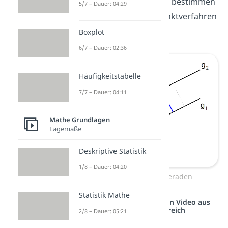
Hilfe der Abstandsformel bestimmen
5/7 – Dauer: 04:29
oder eines der Lotfußpunktverfahren
anwenden.
Boxplot
6/7 – Dauer: 02:36
Häufigkeitstabelle
7/7 – Dauer: 04:11
Mathe Grundlagen
Lagemaße
Deskriptive Statistik
1/8 – Dauer: 04:20
Abstand paralleler Geraden
Statistik Mathe
Studyflix vernetzt: Hier ein Video aus
einem anderen Bereich
2/8 – Dauer: 05:21