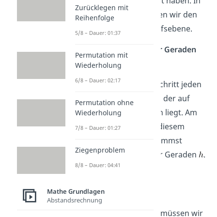
sehr ausführlich gezeigt haben. In
Zurücklegen mit
diesem Beispiel rechnen wir den
Reihenfolge
Abstand mit einer Hilfsebene.
5/8 – Dauer: 01:37
Schritt 1: Punkt auf einer Geraden
Permutation mit
bestimmen
Wiederholung
6/8 – Dauer: 02:17
Wir können bei diesem Schritt jeden
beliebigen Punkt wählen, der auf
Permutation ohne
einer der beiden Geraden liegt. Am
Wiederholung
besten überlegst du bei diesem
7/8 – Dauer: 01:27
Schritt nicht lange und nimmst
Ziegenproblem
einfach den Aufpunkt der Geraden
.
8/8 – Dauer: 04:41
Mathe Grundlagen
Abstandsrechnung
Diesen einfachen Schritt müssen wir