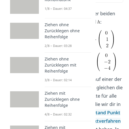
1/8 – Dauer: 04:37
Berechne den Abstand der beiden
parallelen Geraden
und
:
Ziehen ohne
Zurücklegen ohne
Reihenfolge
2/8 – Dauer: 03:28
Ziehen ohne
Zurücklegen mit
Reihenfolge
Sobald wir einen Punkt auf einer der
3/8 – Dauer: 02:14
Geraden gewählt haben, gleichen die
Ziehen mit
weitere Lösungsschritte für alle
Zurücklegen ohne
Varianten stets denen, die wir dir in
Reihenfolge
unseren Artikeln zu
Abstand Punkt
4/8 – Dauer: 02:32
Gerade
und
Lotfußpunktverfahren
Ziehen mit