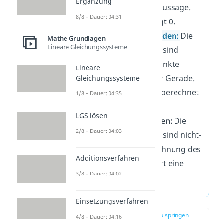
Ergänzung
liefert eine wahre Aussage.
8/8 – Dauer: 04:31
Der Abstand beträgt 0.
echt
parallele Geraden:
Die
Mathe Grundlagen
Lineare Gleichungssysteme
Richtungsvektoren sind
kollinear; die Aufpunkte
Lineare
liegen nur auf einer Gerade.
Gleichungssysteme
Der Abstand muss berechnet
1/8 – Dauer: 04:35
werden.
LGS lösen
windschiefe
Geraden:
Die
2/8 – Dauer: 04:03
Richtungsvektoren sind nicht-
kollinear; die Berechnung des
Additionsverfahren
Schnittpunkts liefert eine
3/8 – Dauer: 04:02
falsche Aussage
Einsetzungsverfahren
zur Stelle im Video springen
4/8 – Dauer: 04:16