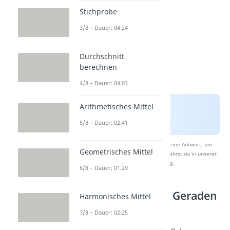
Stichprobe
3/8 – Dauer: 04:24
Durchschnitt
berechnen
4/8 – Dauer: 04:03
Arithmetisches Mittel
5/8 – Dauer: 02:41
Nach Beantwortung speichern wir deine Antwort, um
Geometrisches Mittel
Studyflix zu verbessern. Mehr dazu erfährst du in unserer
Datenschutzerklärung
.
6/8 – Dauer: 01:29
Abstand paralleler Geraden
Harmonisches Mittel
Formel
7/8 – Dauer: 02:25