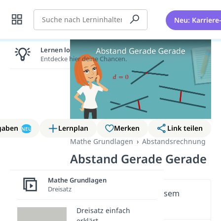
Suche
Neu: Karriere
Lernen lohnt sich!
Entdecke hier deine Chancen.
gaben
Lernplan
Merken
Link teilen
NEU
Mathe Grundlagen
Abstandsrechnung
Abstand Gerade Gerade
Mathe Grundlagen
Dreisatz
Wichtige Inhalte in diesem
Video
Dreisatz einfach
erklärt