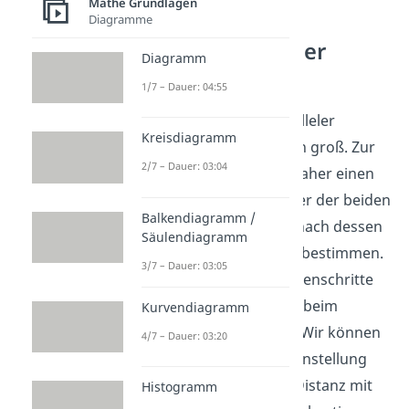
Mathe Grundlagen
Diagramme
Abstand paralleler
Diagramm
Geraden
1/7 – Dauer: 04:55
Der Abstand zweier paralleler
Kreisdiagramm
Geraden ist überall gleich groß. Zur
2/7 – Dauer: 03:04
Berechnung kannst du daher einen
beliebigen Punkt auf einer der beiden
Balkendiagramm /
Geraden wählen und danach dessen
Säulendiagramm
Entfernung zur anderen bestimmen.
3/7 – Dauer: 03:05
Die anschließenden Rechenschritte
sind dann die selben wie beim
Kurvendiagramm
Abstand Punkt Gerade
.
Wir können
4/7 – Dauer: 03:20
uns also je nach Aufgabenstellung
entscheiden, ob wir die Distanz mit
Histogramm