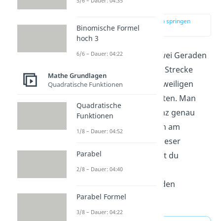
einfach erklärt
5/6 – Dauer: 04:35
zur Stelle im Video springen
Binomische Formel
(00:11)
hoch 3
Der Abstand zwischen zwei Geraden
6/6 – Dauer: 04:22
entspricht der kürzesten Strecke
Mathe Grundlagen
zwischen zwei auf den jeweiligen
Quadratische Funktionen
Geraden liegenden Punkten. Man
Quadratische
berechnet also die Distanz genau
Funktionen
dort, wo sich die Geraden am
1/8 – Dauer: 04:52
nächsten kommen. Bei dieser
Parabel
Abstandsrechnung
musst du
zunächst prüfen, welche
2/8 – Dauer: 04:40
Lagebeziehung die Geraden
Parabel Formel
aufweisen.
3/8 – Dauer: 04:22