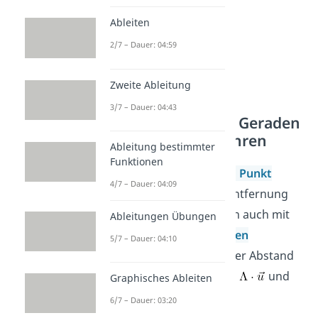
Ableiten
2/7 – Dauer: 04:59
Zweite Ableitung
3/7 – Dauer: 04:43
Abstand paralleler Geraden
Lotfußpunktverfahren
Ableitung bestimmter
Funktionen
Genau wie beim
Abstand Punkt
4/7 – Dauer: 04:09
Gerade
können wir die Entfernung
zweier paralleler Geraden auch mit
Ableitungen Übungen
den
Lotfußpunktverfahren
5/7 – Dauer: 04:10
berechnen. Gesucht ist der Abstand
der Geraden
und
Graphisches Ableiten
.
6/7 – Dauer: 03:20