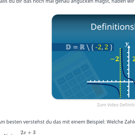
alls du dir das noch mal genau angucken magst, haben wi
Zum Video Definit
m besten verstehst du das mit einem Beispiel: Welche Zahle