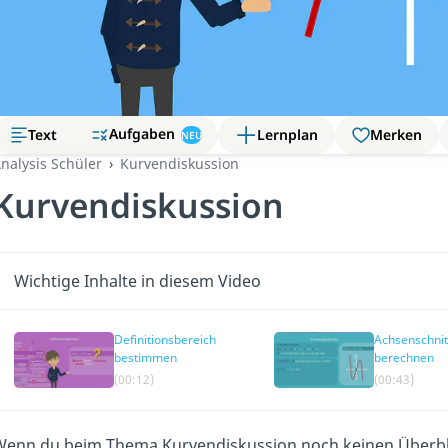
Aufgaben
Text
Lernplan
Merken
NEU
nalysis Schüler
Kurvendiskussion
Kurvendiskussion
Wichtige Inhalte in diesem Video
Definitionsbereich
Achsenschnit
bestimmen
berechnen
(00:12)
(00:43)
enn du beim Thema Kurvendiskussion noch keinen Überblic