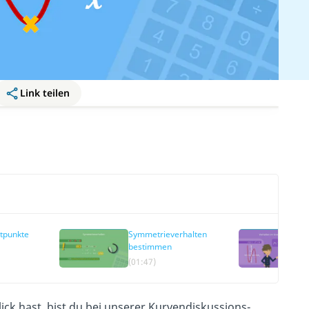
Link teilen
tpunkte
Symmetrieverhalten
bestimmen
(01:47)
k hast, bist du bei unserer Kurvendiskussions-