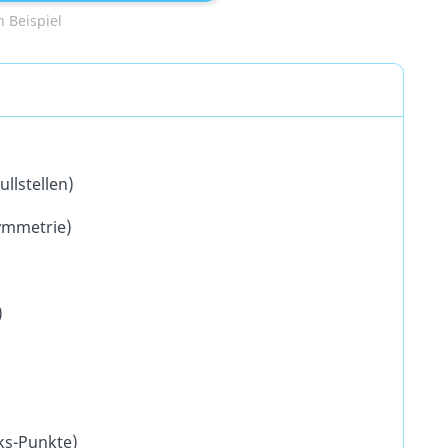
 Beispiel
llstellen)
ymmetrie)
)
ks-Punkte)