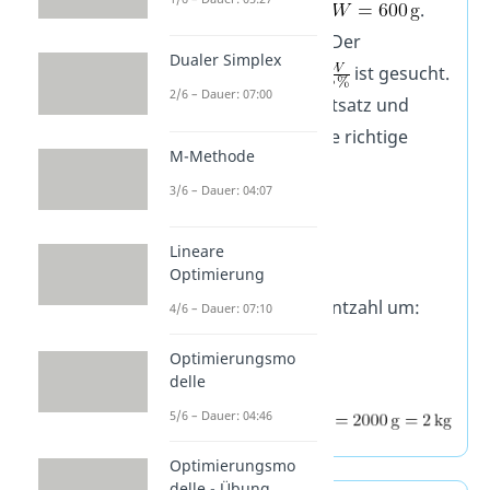
den Prozentwert
.
Was ist gesucht? Der
Dualer Simplex
Grundwert
ist gesucht.
2/6 – Dauer: 07:00
Setze den Prozentsatz und
Prozentwert in die richtige
M-Methode
Formel ein.
3/6 – Dauer: 04:07
Rechenweg:
Lineare
Optimierung
Wandle die Prozentzahl um:
4/6 – Dauer: 07:10
.
Optimierungsmo
delle
5/6 – Dauer: 04:46
Optimierungsmo
delle - Übung