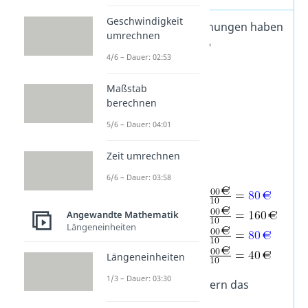
Geschwindigkeit
Welche der vier Rechnungen haben
umrechnen
das gleiche Ergebnis?
4/6 – Dauer: 02:53
40% von 200€
Maßstab
40% von 400€
berechnen
20% von 400€
5/6 – Dauer: 04:01
20% von 200€
Zeit umrechnen
Lösung:
6/6 – Dauer: 03:58
Angewandte Mathematik
Längeneinheiten
Längeneinheiten
1/3 – Dauer: 03:30
Antwort: 1. und 3. liefern das
gleiche Ergebnis.