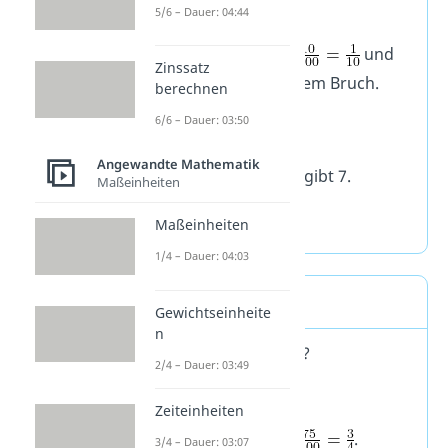
5/6 – Dauer: 04:44
Wandle um:
und
Zinssatz
multipliziere 70 mit dem Bruch.
berechnen
6/6 – Dauer: 03:50
Angewandte Mathematik
70 geteilt durch 10 ergibt 7.
Maßeinheiten
Maßeinheiten
1/4 – Dauer: 04:03
Aufgabe 1b
Gewichtseinheite
n
Wie viel ist 75% von 4?
2/4 – Dauer: 03:49
Zeiteinheiten
Wandle um:
.
3/4 – Dauer: 03:07