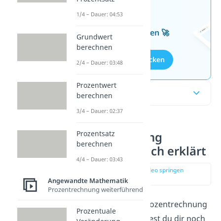
Jetzt neu: Teste dein
1/4 – Dauer: 04:53
Wissen mit unseren
kostenlosen Aufgaben 🚀
Grundwert
berechnen
Aufgaben entdecken
2/4 – Dauer: 03:48
Prozentwert
Inhaltsübersicht
berechnen
3/4 – Dauer: 02:37
Prozentsatz
Prozentrechnung
berechnen
Aufgaben einfach erklärt
4/4 – Dauer: 03:43
zur Stelle im Video springen
(00:15)
Angewandte Mathematik
Prozentrechnung weiterführend
Bevor du dich an die Prozentrechnung
Prozentuale
Aufgaben machst, solltest du dir noch