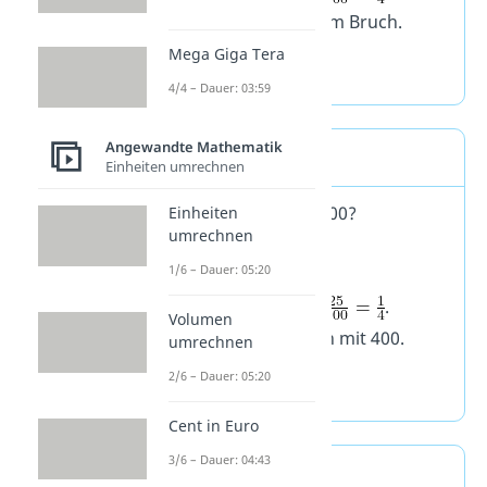
Multipliziere 4 mit dem Bruch.
Mega Giga Tera
4/4 – Dauer: 03:59
Angewandte Mathematik
Aufgabe 1c
Einheiten umrechnen
Wie viel ist 25% von 400?
Einheiten
umrechnen
1/6 – Dauer: 05:20
Wandle um:
.
Volumen
Multipliziere
danach mit 400.
umrechnen
2/6 – Dauer: 05:20
Cent in Euro
3/6 – Dauer: 04:43
Aufgabe 2