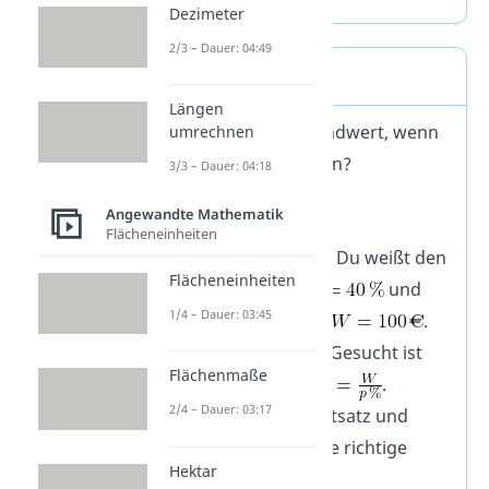
Dezimeter
2/3 – Dauer: 04:49
Aufgabe 3a
Längen
Wie groß ist der Grundwert, wenn
umrechnen
40% 100€ entsprechen?
3/3 – Dauer: 04:18
Lösung:
Angewandte Mathematik
Flächeneinheiten
Was ist gegeben? Du weißt den
Flächeneinheiten
Prozentsatz
und
1/4 – Dauer: 03:45
den Prozentwert
.
Was ist gesucht? Gesucht ist
Flächenmaße
der Grundwert
.
2/4 – Dauer: 03:17
Setze den Prozentsatz und
Prozentwert in die richtige
Hektar
Formel ein.