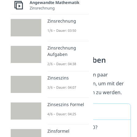
Angewandte Mathematik
Zinsrechnung
Zinsrechnung
1/6 – Dauer: 03:50
Zinsrechnung
Aufgaben
Einfache Aufgaben
2/6 – Dauer: 04:38
Fange am Besten mit ein paar
Zinseszins
Kopfrechenaufgaben an, um mit der
3/6 – Dauer: 04:07
Prozentrechnung warm zu werden.
Zinseszins Formel
Aufgabe 1a
4/6 – Dauer: 04:25
Wie viel ist 10% von 70?
Zinsformel