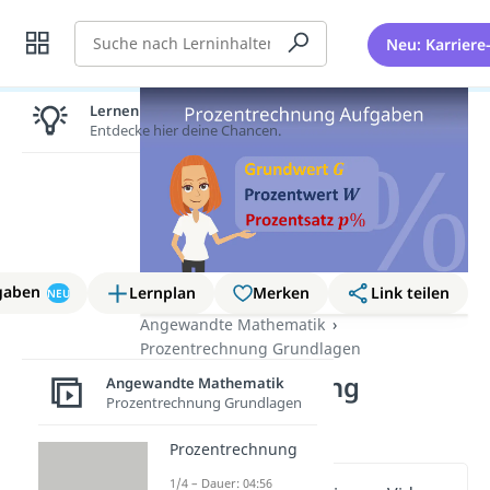
Suche
Neu: Karriere
Lernen lohnt sich!
Entdecke hier deine Chancen.
gaben
Lernplan
Merken
Link teilen
NEU
Angewandte Mathematik
Prozentrechnung Grundlagen
Prozentrechnung
Angewandte Mathematik
Prozentrechnung Grundlagen
Aufgaben
Prozentrechnung
1/4 – Dauer: 04:56