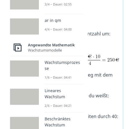
3/4 – Dauer: 02:55
Rechenweg:
ar in qm
4/4 – Dauer: 04:00
Wandle die Prozentzahl um:
.
Angewandte Mathematik
Wachstumsmodelle
Wachstumsprozes
se
Alternativer Rechenweg mit dem
1/6 – Dauer: 04:41
Dreisatz
:
Lineares
Schreibe auf, was du weißt:
Wachstum
2/6 – Dauer: 04:21
Dividiere beide Seiten durch 40:
Beschränktes
Wachstum