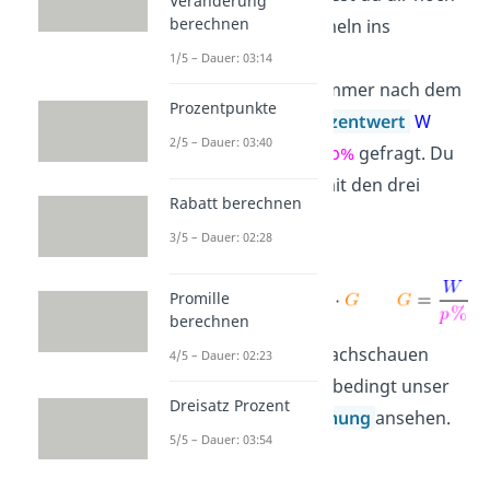
Veränderung
berechnen
mal alle wichtigen Formeln ins
Gedächtnis rufen. Beim
1/5 – Dauer: 03:14
Prozentrechnen wird immer nach dem
Prozentpunkte
Grundwert
G
, dem
Prozentwert
W
2/5 – Dauer: 03:40
und dem
Prozentsatz
p%
gefragt. Du
kannst alle Aufgaben mit den drei
Rabatt berechnen
Prozentformeln lösen:
3/5 – Dauer: 02:28
Promille
berechnen
Falls du das im Detail nachschauen
4/5 – Dauer: 02:23
magst, musst du dir unbedingt unser
Dreisatz Prozent
Video zur
Prozentrechnung
ansehen.
5/5 – Dauer: 03:54