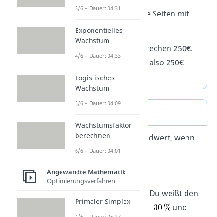
3/6 – Dauer: 04:31
Multipliziere beide Seiten mit
100:
Exponentielles
Wachstum
Antwort: 100% entsprechen 250€.
4/6 – Dauer: 04:33
Der Grundwert muss also 250€
betragen.
Logistisches
Wachstum
5/6 – Dauer: 04:09
Aufgabe 3b
Wachstumsfaktor
berechnen
Wie groß ist der Grundwert, wenn
30% 600g entspricht?
6/6 – Dauer: 04:01
Lösung:
Angewandte Mathematik
Optimierungsverfahren
Was ist gegeben? Du weißt den
Primaler Simplex
Prozentsatz
und
1/6 – Dauer: 05:27