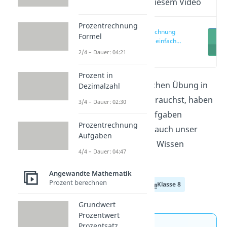
Wichtige Inhalte in diesem Video
Prozentrechnung
Prozentrechnung
Formel
Aufgaben einfach
erklärt
(00:15)
2/4 – Dauer: 04:21
Prozent in
Wenn du noch ein bisschen Übung in
Dezimalzahl
der Prozentrechnung brauchst, haben
3/4 – Dauer: 02:30
wir für dich ein paar Aufgaben
Prozentrechnung
vorbereitet. Schaue dir auch unser
Aufgaben
Video dazu an, um dein Wissen
4/4 – Dauer: 04:47
aufzufrischen!
Angewandte Mathematik
Prozent berechnen
Klasse 6
Klasse 7
Klasse 8
Grundwert
Prozentwert
Prozentsatz