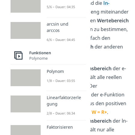
Die
e-Funktion
und die
ln-
5/6 – Dauer: 04:35
Funktion
hängen eng miteinander
zusammen: Um den
Wertebereich
arcsin und
der einen Funktion zu bestimmen,
arccos
schaust du dir einfach den
6/6 – Dauer: 04:45
Definitionsbereich
der anderen
Funktionen
Funktion an.
Polynome
Der
Definitionsbereich
der e-
Polynom
Funktion enthält alle reellen
1/8 – Dauer: 03:55
Zahlen
D = R
. Der
Wertebereich
der e-Funktion
Linearfaktorzerle
besteht nur aus den positiven
gung
reellen Zahlen
W = R+
.
2/8 – Dauer: 06:34
Der
Definitionsbereich
der ln-
Faktorisieren
Funktion enthält nur alle