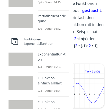
5/6 – Dauer: 04:45
Manchmal sind die Funktionen
jedoch
gestreckt
oder
gestaucht
.
Partialbruchzerle
Dann nimmst du einfach den
gung
Faktor
vor der Funktion mit in den
6/6 – Dauer: 04:42
Wertebereich. Zum Beispiel hat
die Funktion
f(x) =
2
sin(x)
den
Funktionen
Exponentialfunktion
Wertebereich
W = [
2
• (-1);
2
• 1]
,
also
W = [-2; 2]
.
Exponentialfunkti
on
1/4 – Dauer: 05:24
E Funktion
einfach erklärt
2/4 – Dauer: 04:24
e Funktion