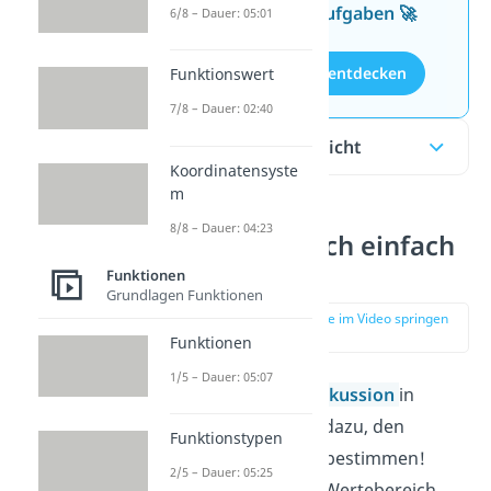
kostenlosen Aufgaben 🚀
6/8 – Dauer: 05:01
Aufgaben entdecken
Funktionswert
7/8 – Dauer: 02:40
Inhaltsübersicht
Koordinatensyste
m
8/8 – Dauer: 04:23
Wertebereich einfach
erklärt
Funktionen
Grundlagen Funktionen
zur Stelle im Video springen
(00:13)
Funktionen
1/5 – Dauer: 05:07
Bei der
Kurvendiskussion
in
Mathe gehört es dazu, den
Funktionstypen
Wertebereich
zu bestimmen!
2/5 – Dauer: 05:25
Doch was ist der Wertebereich