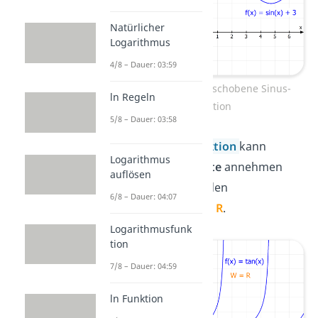
Natürlicher
Logarithmus
4/8 – Dauer: 03:59
Wertebereich verschobene Sinus-
ln Regeln
Funktion
5/8 – Dauer: 03:58
Die
Tangens-Funktion
kann
Logarithmus
immer
alle y-Werte
annehmen
auflösen
und hat deshalb den
6/8 – Dauer: 04:07
Wertebereich
W = R
.
Logarithmusfunk
tion
7/8 – Dauer: 04:59
ln Funktion