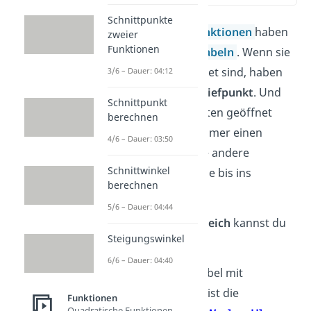
Schnittpunkte
Quadratische Funktionen
haben
zweier
Funktionen
die Form von
Parabeln
. Wenn sie
nach oben geöffnet sind, haben
3/6 – Dauer: 04:12
sie immer einen
Tiefpunkt
. Und
Schnittpunkt
wenn sie nach unten geöffnet
berechnen
sind, haben sie immer einen
4/6 – Dauer: 03:50
Hochpunkt
. In die andere
Schnittwinkel
Richtung gehen sie bis ins
berechnen
Unendliche
.
5/6 – Dauer: 04:44
Für den
Wertebereich
kannst du
Steigungswinkel
dir merken:
6/6 – Dauer: 04:40
bei einer Parabel mit
Hochpunkt H
ist die
Funktionen
Quadratische Funktionen