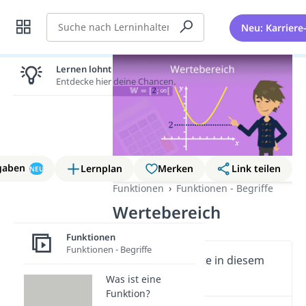
Suche
Neu: Karriere
Lernen lohnt sich!
Entdecke hier deine Chancen.
gaben
Lernplan
Merken
Link teilen
NEU
Funktionen
Funktionen - Begriffe
Wertebereich
Funktionen
Funktionen - Begriffe
Wichtige Inhalte in diesem
Video
Was ist eine
Funktion?