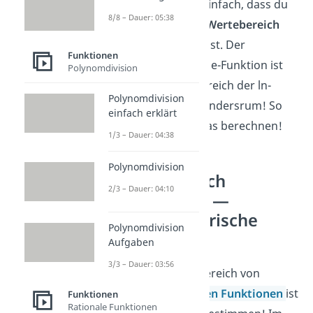
und ln-Funktion einfach, dass du
8/8 – Dauer: 05:38
Definitions- und Wertebereich
vertauschen kannst. Der
Funktionen
Wertebereich der e-Funktion ist
Polynomdivision
der Definitionsbereich der ln-
Polynomdivision
Funktion — und andersrum! So
einfach erklärt
musst du nie etwas berechnen!
1/3 – Dauer: 04:38
Polynomdivision
Wertebereich
2/3 – Dauer: 04:10
bestimmen —
trigonometrische
Polynomdivision
Funktionen
Aufgaben
3/3 – Dauer: 03:56
Auch der Wertebereich von
trigonometrischen Funktionen
ist
Funktionen
Rationale Funktionen