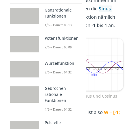
ganz einfach zu bestimmen! Im
Normalfall nehmen die
Sinus
–
Ganzrationale
Funktionen
und
Cosinus
-Funktion nämlich
nur die y-Werte von
-1 bis 1
an.
1/6 – Dauer: 05:13
Potenzfunktionen
2/6 – Dauer: 05:09
Wurzelfunktion
3/6 – Dauer: 04:32
Gebrochen
rationale
Wertebereich Sinus und Cosinus
Funktionen
4/6 – Dauer: 04:32
Der Wertebereich ist also
W = [-1;
1]
.
Polstelle