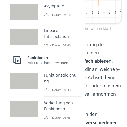
Asymptote
2/3 – Dauer: 05:14
Wertebereich einfach erklärt
Lineare
Interpolation
Hast du eine Abbildung des
3/3 – Dauer: 03:46
Graphen, kannst du den
Funktionen
Wertebereich
einfach ablesen.
Mit Funktionen rechnen
Dafür schaust du dir an, welche y-
Funktionsgleichu
Werte (senkrechte Achse) deine
ng
Funktion
insgesamt oder in einem
1/3 – Dauer: 04:38
bestimmten Intervall annehmen
kann.
Verkettung von
Funktionen
Wie du rechnerisch den
2/3 – Dauer: 03:48
Wertebereich bei verschiedenen