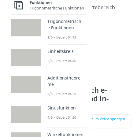
Funktionen
dabei, dir den Wertebereich
Trigonometrische Funktionen
vorzustellen.
Trigonometrisch
e Funktionen
1/6 – Dauer: 04:43
Einheitskreis
2/6 – Dauer: 04:40
Additionstheore
me
Wertebereich e-
3/6 – Dauer: 04:38
Funktion und ln-
Funktion
Sinusfunktion
4/6 – Dauer: 04:30
zur Stelle im Video springen
(03:11)
Winkelfunktionen