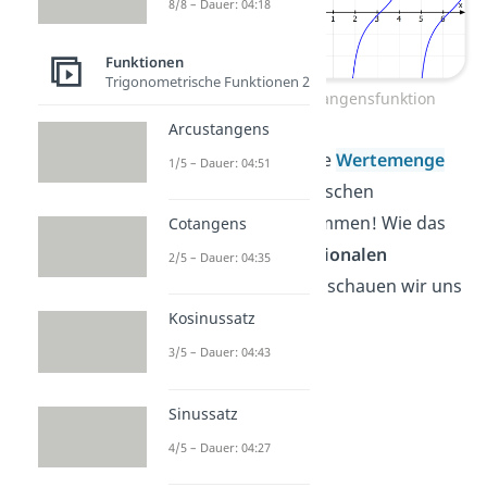
8/8 – Dauer: 04:18
Funktionen
Trigonometrische Funktionen 2
Wertebereich Tangensfunktion
Arcustangens
Jetzt kannst du die
Wertemenge
1/5 – Dauer: 04:51
von trigonometrischen
Funktionen bestimmen! Wie das
Cotangens
bei
gebrochenrationalen
2/5 – Dauer: 04:35
Funktionen
geht, schauen wir uns
jetzt an!
Kosinussatz
3/5 – Dauer: 04:43
Sinussatz
4/5 – Dauer: 04:27