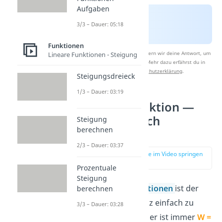
Aufgaben
3/3 – Dauer: 05:18
Funktionen
Nach Beantwortung speichern wir deine Antwort, um
Lineare Funktionen - Steigung
Studyflix zu verbessern. Mehr dazu erfährst du in
unserer
Datenschutzerklärung
.
Steigungsdreieck
1/3 – Dauer: 03:19
Lineare Funktion —
Wertebereich
Steigung
berechnen
bestimmen
2/3 – Dauer: 03:37
zur Stelle im Video springen
(00:50)
Prozentuale
Steigung
Bei
linearen Funktionen
ist der
berechnen
Wertebereich ganz einfach zu
3/3 – Dauer: 03:28
bestimmen, denn er ist immer
W =