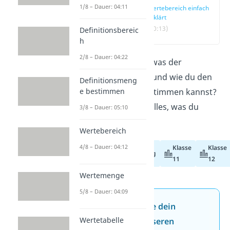
1/8 – Dauer: 04:11
Wertebereich einfach
erklärt
(00:13)
Definitionsbereic
h
2/8 – Dauer: 04:22
Du willst wissen, was der
Wertebereich
ist und wie du den
Definitionsmeng
e bestimmen
Wertebereich bestimmen kannst?
Hier
erfährst du alles, was du
3/8 – Dauer: 05:10
wissen musst!
Wertebereich
4/8 – Dauer: 04:12
Klasse
Klasse
Abiturvorbereitung
11
12
Wertemenge
5/8 – Dauer: 04:09
Jetzt neu: Teste dein
Wertetabelle
Wissen mit unseren