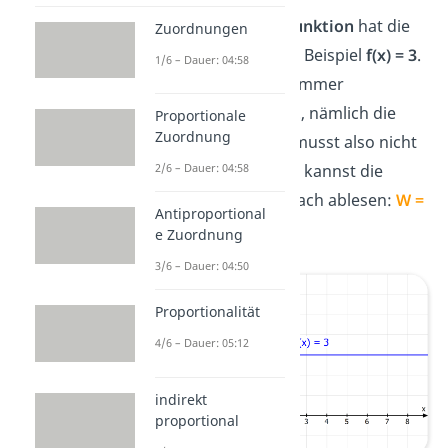
Eine
konstante Funktion
hat die
Zuordnungen
Form
f(x) = c
, zum Beispiel
f(x) = 3
.
1/6 – Dauer: 04:58
Die Funktion hat immer
denselben y-Wert
, nämlich die
Proportionale
Zuordnung
Konstante c
! Du musst also nicht
rechnen, sondern kannst die
2/6 – Dauer: 04:58
Wertemenge einfach ablesen:
W =
Antiproportional
{3}
e Zuordnung
3/6 – Dauer: 04:50
Proportionalität
4/6 – Dauer: 05:12
indirekt
proportional