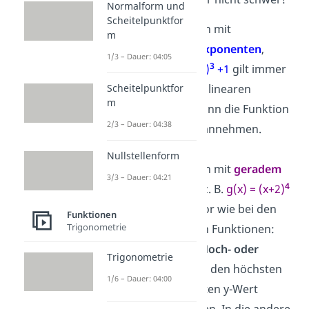
Normalform und
Scheitelpunktfor
Bei Funktionen mit
m
ungeradem Exponenten
,
1/3 – Dauer: 04:05
3
z. B.
f(x) = (x-3)
+1
gilt immer
W = R
. Wie bei linearen
Scheitelpunktfor
m
Funktionen kann die Funktion
2/3 – Dauer: 04:38
jeden y-Wert annehmen.
Nullstellenform
Bei Funktionen mit
geradem
3/3 – Dauer: 04:21
4
Exponenten
, z. B.
g(x) = (x+2)
+2
gehst du vor wie bei den
Funktionen
Trigonometrie
quadratischen Funktionen:
Ermittle den
Hoch- oder
Trigonometrie
Tiefpunkt
, um den höchsten
1/6 – Dauer: 04:00
oder niedrigsten y-Wert
herauszufinden. In die andere