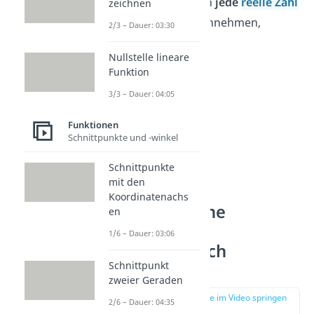
Die Funktion kann
jede
reelle Zahl
zeichnen
auf der y-Achse annehmen,
2/3 – Dauer: 03:30
deshalb ist
W = R
.
Nullstelle lineare
Funktion
3/3 – Dauer: 04:05
Funktionen
Schnittpunkte und -winkel
Schnittpunkte
mit den
Koordinatenachs
Quadratische
en
Funktion —
1/6 – Dauer: 03:06
Wertebereich
Schnittpunkt
bestimmen
zweier Geraden
zur Stelle im Video springen
2/6 – Dauer: 04:35
(01:58)