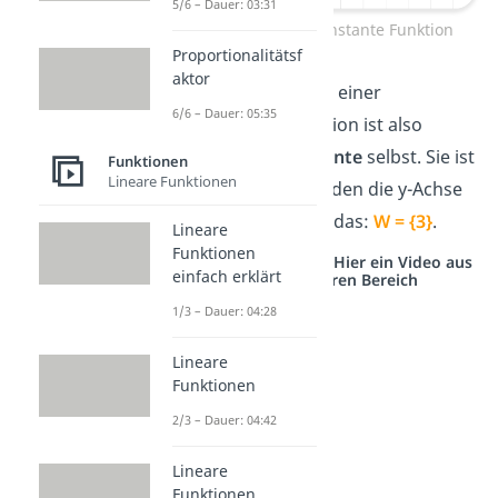
5/6 – Dauer: 03:31
Wertebereich konstante Funktion
Proportionalitätsf
aktor
Der Wertebereich einer
6/6 – Dauer: 05:35
konstanten Funktion ist also
immer die
Konstante
selbst. Sie ist
Funktionen
Lineare Funktionen
der einzige Wert, den die y-Achse
annimmt. Hier ist das:
W = {3}
.
Lineare
Funktionen
Studyflix vernetzt: Hier ein Video aus
einfach erklärt
einem anderen Bereich
1/3 – Dauer: 04:28
Lineare
Funktionen
2/3 – Dauer: 04:42
Lineare
Funktionen