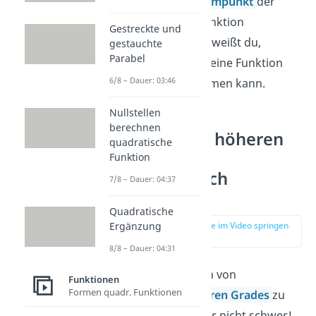
einfach den
Extrempunkt
der
quadratischen Funktion
Gestreckte und
berechnen. Dann weißt du,
gestauchte
Parabel
welchen
y-Wert
deine Funktion
6/8 – Dauer: 03:46
höchstens annehmen kann.
Nullstellen
berechnen
Funktionen höheren
quadratische
Grades —
Funktion
Wertebereich
7/8 – Dauer: 04:37
bestimmen
Quadratische
zur Stelle im Video springen
Ergänzung
(02:52)
8/8 – Dauer: 04:31
Den Wertebereich von
Funktionen
Formen quadr. Funktionen
Funktionen höheren Grades
zu
bestimmen, ist gar nicht schwer!