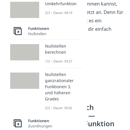
Funktionen
bestimmen kannst,
Umkehrfunktion
schauen wir uns jetzt an. Denn für
3/3 – Dauer: 04:19
jede Funktion gibt es ein
Funktionen
Vorgehen
, das du dir einfach
Nullstellen
merken kannst!
Nullstellen
berechnen
1/2 – Dauer: 03:27
Nullstellen
ganzrationaler
Funktionen 3.
und höheren
Grades
Wertebereich
2/2 – Dauer: 05:02
bestimmen —
Funktionen
konstante Funktion
Zuordnungen