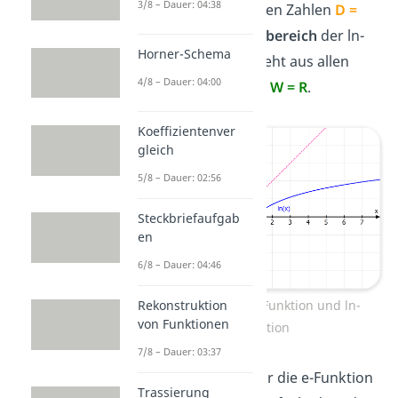
3/8 – Dauer: 04:38
positiven reellen Zahlen
D =
R+
. Der
Wertebereich
der ln-
Horner-Schema
Funktion besteht aus allen
4/8 – Dauer: 04:00
reellen Zahlen
W = R
.
Koeffizientenver
gleich
5/8 – Dauer: 02:56
Steckbriefaufgab
en
6/8 – Dauer: 04:46
Wertebereich e-Funktion und ln-
Rekonstruktion
von Funktionen
Funktion
7/8 – Dauer: 03:37
Tipp!
Merke dir für die e-Funktion
Trassierung