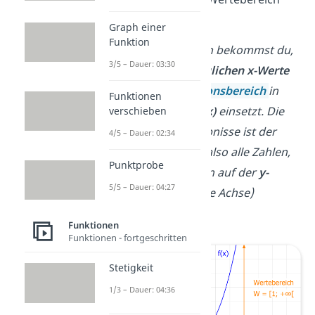
eigentlich?
Graph einer
Funktion
Den Wertebereich bekommst du,
3/5 – Dauer: 03:30
wenn du alle
möglichen x-Werte
aus dem
Definitionsbereich
in
Funktionen
deine Funktion
f(x)
einsetzt. Die
verschieben
Summe der Ergebnisse ist der
4/5 – Dauer: 02:34
Wertebereich
— also alle Zahlen,
Punktprobe
die deine Funktion auf der
y-
5/5 – Dauer: 04:27
Achse
(senkrechte Achse)
annehmen kann.
Funktionen
Funktionen - fortgeschritten
Stetigkeit
1/3 – Dauer: 04:36