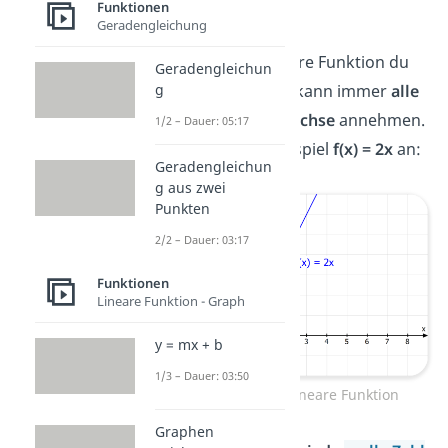
Funktionen
R
.
Geradengleichung
Egal, welche lineare Funktion du
Geradengleichun
g
nämlich hast, sie kann immer
alle
Werte auf der y-Achse
annehmen.
1/2 – Dauer: 05:17
Schau dir das Beispiel
f(x) = 2x
an:
Geradengleichun
g aus zwei
Punkten
2/2 – Dauer: 03:17
Funktionen
Lineare Funktion - Graph
y = mx + b
1/3 – Dauer: 03:50
Wertebereich lineare Funktion
Graphen