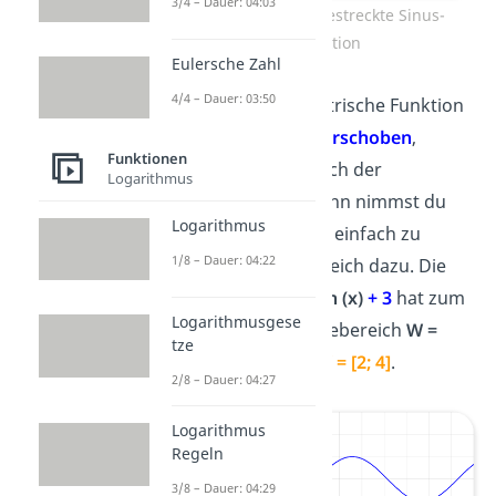
3/4 – Dauer: 04:03
Wertebereich gestreckte Sinus-
Funktion
Eulersche Zahl
4/4 – Dauer: 03:50
Ist die trigonometrische Funktion
an der
y-Achse verschoben
,
Funktionen
verändert sich auch der
Logarithmus
Wertebereich. Dann nimmst du
Logarithmus
die
Verschiebung
einfach zu
1/8 – Dauer: 04:22
deinem Wertebereich dazu. Die
Funktion
g(x) = sin (x)
+ 3
hat zum
Logarithmusgese
Beispiel den Wertebereich
W =
tze
[-1
+3
; 1
+3
]
, also
W = [2; 4]
.
2/8 – Dauer: 04:27
Logarithmus
Regeln
3/8 – Dauer: 04:29