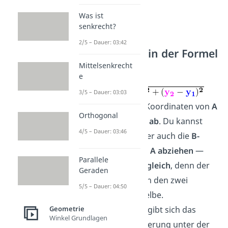
Was ist
senkrecht?
2/5 – Dauer: 03:42
Reihenfolge in der Formel
Mittelsenkrecht
Die Formel
e
3/5 – Dauer: 03:03
zieht
immer die Koordinaten von
A
Orthogonal
von
denen von
B ab
. Du kannst
4/5 – Dauer: 03:46
andersherum aber auch die
B-
Koordinaten von A abziehen
—
Parallele
das
Ergebnis ist gleich
, denn der
Geraden
Abstand zwischen den zwei
5/5 – Dauer: 04:50
Punkten ist derselbe.
Mathematisch ergibt sich das
Geometrie
Winkel Grundlagen
durch die Quadrierung unter der