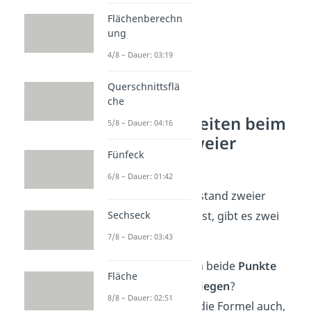
Flächenberechn
ung
4/8 – Dauer: 03:19
Querschnittsflä
che
Besonderheiten beim
5/8 – Dauer: 04:16
Abstand zweier
Fünfeck
Punkte
6/8 – Dauer: 01:42
Wenn du den Abstand zweier
Punkte berechnest, gibt es zwei
Sechseck
Besonderheiten:
7/8 – Dauer: 03:43
Was ist, wenn beide
Punkte
Fläche
aufeinanderliegen
?
8/8 – Dauer: 02:51
Funktioniert die Formel auch,