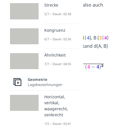
Abstand beträgt also auch
Strecke
rechnerisch 0 LE.
5/7 – Dauer: 02:58
➡️Beispiel:
Kongruenz
Gegeben:
A (
3
|
4
), B (
3
|
4
)
6/7 – Dauer: 02:56
Gesucht:
Abstand d(A, B)
Ähnlichkeit
Rechnung:
7/7 – Dauer: 04:55
Geometrie
Lagebezeichnungen
d
= 0 LE
AB
Horizontal,
vertikal,
waagerecht,
senkrecht
1/5 – Dauer: 02:41