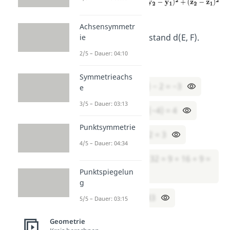
.
Achsensymmetr
Berechne den Abstand d(E, F).
ie
2/5 – Dauer: 04:10
Lösung:
Symmetrieachs
x₂ − x₁ = (−1) − 2 = −3
e
3/5 – Dauer: 03:13
y₂ − y₁ = 0 − (−4) = 4
Punktsymmetrie
z₂ − z₁ = 5 − 2 = 3
4/5 – Dauer: 04:34
(−3)2 + 42 + 32 = 9 + 16 + 9 =
Punktspiegelun
34
g
d = √34 ≈ 5,83
5/5 – Dauer: 03:15
Geometrie
Aufgabe 3
—
2D