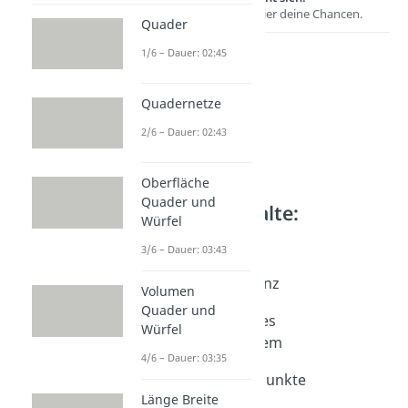
Entdecke hier deine Chancen.
Quader
1/6 – Dauer: 02:45
Quadernetze
2/6 – Dauer: 02:43
Oberfläche
Quader und
Weitere Inhalte:
Würfel
Geometrie
3/6 – Dauer: 03:43
Abstandsrechnung
Euklidische Distanz
Volumen
Dauer: 04:03
Quader und
Dreidimensionales
Würfel
Koordinatensystem
4/6 – Dauer: 03:35
Dauer: 03:32
Abstand zweier Punkte
Länge Breite
Dauer: 04:19