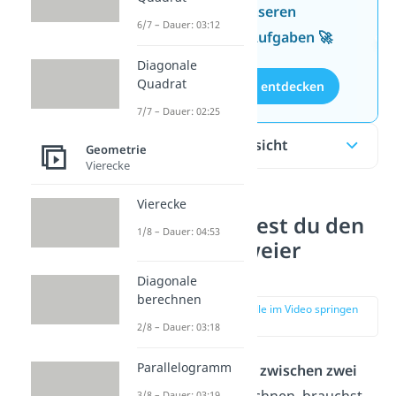
Wissen mit unseren
6/7 – Dauer: 03:12
kostenlosen Aufgaben 🚀
Diagonale
Quadrat
Aufgaben entdecken
7/7 – Dauer: 02:25
Inhaltsübersicht
Geometrie
Vierecke
Vierecke
So berechnest du den
1/8 – Dauer: 04:53
Abstand zweier
Punkte
Diagonale
berechnen
zur Stelle im Video springen
(00:12)
2/8 – Dauer: 03:18
Parallelogramm
Um den
Abstand zwischen zwei
Punkten
zu berechnen, brauchst
3/8 – Dauer: 03:19