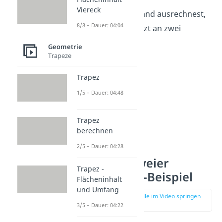
Viereck
Wie du den Abstand ausrechnest,
8/8 – Dauer: 04:04
sehen wir uns jetzt an zwei
Beispielen an.
Geometrie
Trapeze
Trapez
1/5 – Dauer: 04:48
Trapez
berechnen
2/5 – Dauer: 04:28
Abstand zweier
Trapez -
Punkte: 2D-Beispiel
Flächeninhalt
und Umfang
zur Stelle im Video springen
(00:48)
3/5 – Dauer: 04:22