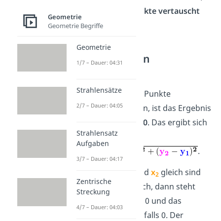
wenn die
Punkte vertauscht
Geometrie
werden?
Geometrie Begriffe
Geometrie
Punkte liegen
1/7 – Dauer: 04:31
aufeinander
Strahlensätze
Wenn die beiden Punkte
2/7 – Dauer: 04:05
aufeinanderliegen, ist das Ergebnis
für den
Abstand 0
. Das ergibt sich
Strahlensatz
aus der Formel
Aufgaben
.
3/7 – Dauer: 04:17
Denn wenn
x
und
x
gleich sind
1
2
Zentrische
und
y
und
y
auch, dann steht
1
2
Streckung
unter der Wurzel 0 und das
4/7 – Dauer: 04:03
Ergebnis ist ebenfalls 0. Der