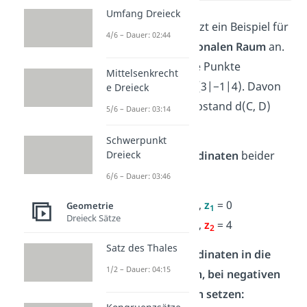
Umfang Dreieck
Sehen wir uns jetzt ein Beispiel für
4/6 – Dauer: 02:44
den
dreidimensionalen Raum
an.
Gegeben sind die Punkte
Mittelsenkrecht
C(−1|2|0) und D(3|−1|4). Davon
e Dreieck
wollen wir den Abstand d(C, D)
5/6 – Dauer: 03:14
berechnen.
Schwerpunkt
Dreieck
Schritt 1 — Koordinaten
beider
Punkte
notieren:
6/6 – Dauer: 03:46
x
= −1,
y
= 2,
z
= 0
Geometrie
1
1
1
Dreieck Sätze
x
= 3,
y
= −1,
z
= 4
2
2
2
Satz des Thales
Schritt 2 — Koordinaten in die
1/2 – Dauer: 04:15
Formel einsetzen, bei negativen
Zahlen Klammern setzen: