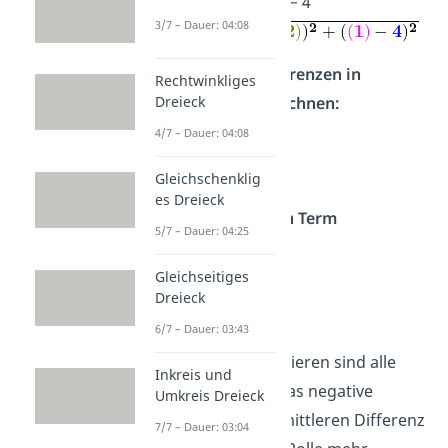
y
−
y
= (−1) − 4
2
1
3/7 – Dauer: 04:08
Schritt 3 — Differenzen in
Rechtwinkliges
Dreieck
Klammern ausrechnen:
4/7 – Dauer: 04:08
3
− (
−2
) = 5
(
−1
) −
4
= −5
Gleichschenklig
es Dreieck
Schritt 4 — Jeden Term
5/7 – Dauer: 04:25
quadrieren:
Gleichseitiges
2
5
= 25
Dreieck
2
(−5)
= 25
6/7 – Dauer: 03:43
Nach dem Quadrieren sind alle
Inkreis und
Terme
positiv
. Das negative
Umkreis Dreieck
Vorzeichen der mittleren Differenz
7/7 – Dauer: 03:04