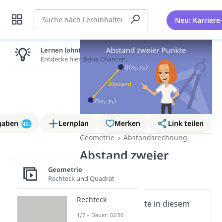
Suche
Neu: Karriere
Lernen lohnt sich!
Entdecke hier deine Chancen.
gaben
Lernplan
Merken
Link teilen
NEU
Geometrie
Abstandsrechnung
Abstand zweier
Punkte
Geometrie
Rechteck und Quadrat
Rechteck
Wichtige Inhalte in diesem
Video
1/7 – Dauer: 02:50