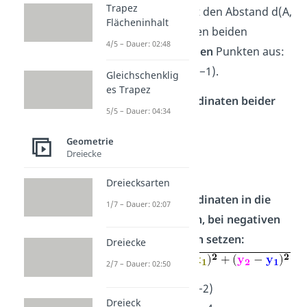
Trapez
Rechnen wir jetzt den Abstand d(A,
Flächeninhalt
B) zwischen diesen beiden
4/5 – Dauer: 02:48
zweidimensionalen
Punkten aus:
A(−2|4) und B(3|−1).
Gleichschenklig
es Trapez
Schritt 1 —
Koordinaten beider
5/5 – Dauer: 04:34
Punkte notieren:
Geometrie
x
= −2,
y
= 4
Dreiecke
1
1
x
= 3,
y
= −1
2
2
Dreiecksarten
Schritt 2 — Koordinaten in die
1/7 – Dauer: 02:07
Formel einsetzen, bei negativen
Zahlen Klammern setzen:
Dreiecke
in:
2/7 – Dauer: 02:50
x
−
x
= 3 − (−2)
2
1
Dreieck