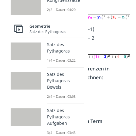
Kongruenzsätze
in:
2/2 – Dauer: 04:20
Geometrie
x
−
x
= 3 − (−1)
2
1
Satz des Pythagoras
y
−
y
= (−1) − 2
2
1
Satz des
z
−
z
= 4 − 0
2
1
Pythagoras
1/4 – Dauer: 03:22
Schritt 3 — Differenzen in
Satz des
Klammern ausrechnen:
Pythagoras
Beweis
3
−
(−1)
= 4
2/4 – Dauer: 03:08
(−1)
−
2
= −3
4
−
0
= 4
Satz des
Pythagoras
Schritt 4 — Jeden Term
Aufgaben
quadrieren:
3/4 – Dauer: 03:43