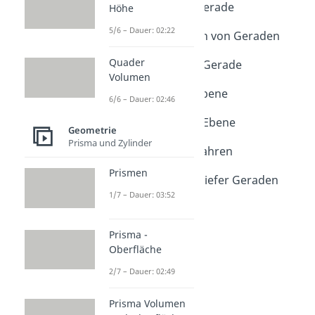
Abstand Punkt Gerade
Höhe
Dauer: 03:21
5/6 – Dauer: 02:22
Lagebeziehungen von Geraden
Dauer: 04:40
Quader
Abstand Gerade Gerade
Volumen
Dauer: 04:53
Abstand Punkt Ebene
6/6 – Dauer: 02:46
Dauer: 04:15
Abstand Gerade Ebene
Geometrie
Dauer: 04:20
Prisma und Zylinder
Lotfußpunktverfahren
Dauer: 05:21
Prismen
Abstand windschiefer Geraden
Dauer: 04:57
1/7 – Dauer: 03:52
Prisma -
Oberfläche
2/7 – Dauer: 02:49
Prisma Volumen