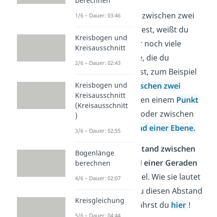
berechnen
Wie du Abstände zwischen zwei
1/6 – Dauer: 03:46
Punkten berechnest, weißt du
Kreisbogen und
jetzt! Es gibt aber noch viele
Kreisausschnitt
weitere Abstände, die du
2/6 – Dauer: 02:43
bestimmen kannst, zum Beispiel
Kreisbogen und
den
Abstand
zwischen
zwei
Kreisausschnitt
Geraden
, zwischen einem
Punkt
(Kreisausschnitt
und einer Ebene
oder zwischen
)
einer
Geraden und einer Ebene
.
3/6 – Dauer: 02:55
Auch für den
Abstand zwischen
Bogenlänge
einem Punkt und einer Geraden
berechnen
gibt es eine Formel. Wie sie lautet
4/6 – Dauer: 02:07
und wie genau du diesen Abstand
Kreisgleichung
ausrechnest, erfährst du
hier
!
5/6 – Dauer: 04:44