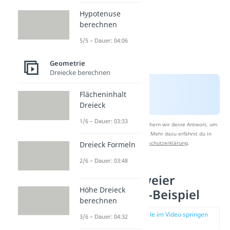
Hypotenuse
berechnen
5/5 – Dauer: 04:06
Geometrie
Dreiecke berechnen
Flächeninhalt
Dreieck
1/6 – Dauer: 03:33
Nach Beantwortung speichern wir deine Antwort, um
Studyflix zu verbessern. Mehr dazu erfährst du in
unserer
Datenschutzerklärung
.
Dreieck Formeln
2/6 – Dauer: 03:48
Abstand zweier
Höhe Dreieck
Punkte: 3D-Beispiel
berechnen
zur Stelle im Video springen
3/6 – Dauer: 04:32
(02:00)