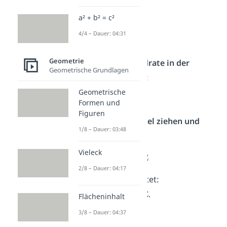
2
4
= 16
a² + b² = c²
2
(−3)
= 9
4/4 – Dauer: 04:31
2
4
= 16
Geometrie
Schritt 5 — Quadrate in der
Geometrische Grundlagen
Wurzel addieren:
Geometrische
16 + 9 + 16 = 41
Formen und
Figuren
Schritt 6 — Wurzel ziehen und
1/8 – Dauer: 03:48
sinnvoll runden:
Vieleck
2/8 – Dauer: 04:17
Das Ergebnis lautet:
.
Flächeninhalt
3/8 – Dauer: 04:37