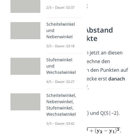
2/5 – Dauer: 02:37
Scheitelwinkel
Übungen: Abstand
und
zweier Punkte
Nebenwinkel
3/5 – Dauer: 03:18
Teste dein Wissen jetzt an diesen
Stufenwinkel
drei Aufgaben
. Rechne den
und
Abstand zwischen den Punkten auf
Wechselwinkel
Papier aus und decke erst
danach
4/5 – Dauer: 02:27
die
Lösungen
auf.
Scheitelwinkel,
Aufgabe 1
—
2D
Nebenwinkel,
Stufenwinkel,
Gegeben: P(−3|1) und Q(5|−2).
Wechselwinkel
Formel:
5/5 – Dauer: 03:42
.