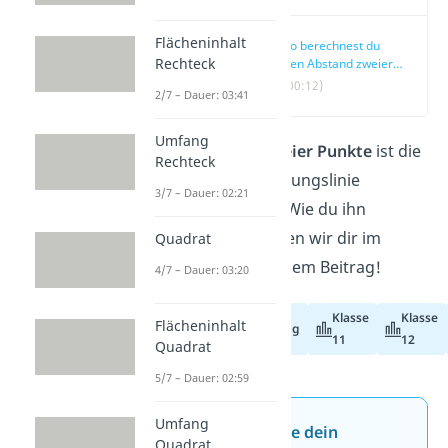
Flächeninhalt
So berechnest du
Rechteck
den Abstand zweier
Punkte
(00:12)
2/7 – Dauer: 03:41
Umfang
Der
Abstand zweier Punkte
ist die
Rechteck
kürzeste Verbindungslinie
3/7 – Dauer: 02:21
zwischen ihnen. Wie du ihn
berechnest, zeigen wir dir im
Quadrat
Video
und in diesem Beitrag!
4/7 – Dauer: 03:20
Klasse
Klasse
Flächeninhalt
Abiturvorbereitung
11
12
Quadrat
5/7 – Dauer: 02:59
Umfang
Jetzt neu: Teste dein
Quadrat