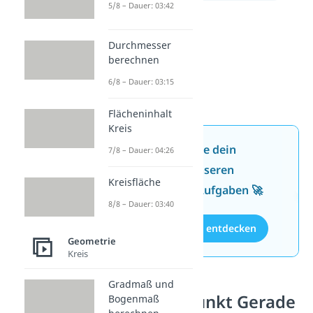
5/8 – Dauer: 03:42
Durchmesser
berechnen
6/8 – Dauer: 03:15
Flächeninhalt
Kreis
Jetzt neu: Teste dein
7/8 – Dauer: 04:26
Wissen mit unseren
Kreisfläche
kostenlosen Aufgaben 🚀
8/8 – Dauer: 03:40
Aufgaben entdecken
Geometrie
Kreis
Gradmaß und
Abstand Punkt Gerade
Bogenmaß