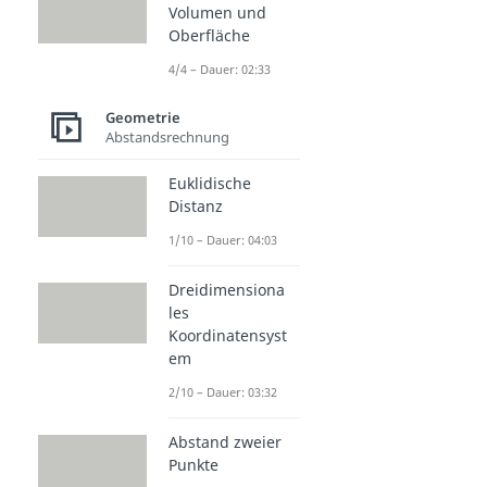
Volumen und
Oberfläche
4/4 – Dauer: 02:33
Geometrie
Abstandsrechnung
Euklidische
Distanz
1/10 – Dauer: 04:03
Dreidimensiona
les
Koordinatensyst
em
2/10 – Dauer: 03:32
Abstand zweier
Punkte