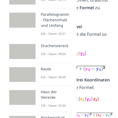
du dich nur an die
Formel
zu
Parallelogramm
halten.
- Flächeninhalt
und Umfang
Für Punkte mit
zwei
Koordinaten
sieht die Formel so
4/8 – Dauer: 03:31
aus:
Drachenviereck
P
: (
x
|
y
), P
: (
x
|
y
)
5/8 – Dauer: 04:00
1
1
1
2
2
2
2D:
Raute
6/8 – Dauer: 04:20
Bei Punkten mit
drei Koordinaten
brauchst du diese Formel:
Haus der
Vierecke
P
: (
x
|
y
|
z
), P
: (
x
|
y
|
z
)
1
1
1
1
2
2
2
2
3D:
7/8 – Dauer: 03:30
Flächeninhalt