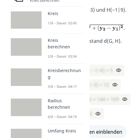
Kreis berechnen
Gegeben: G(−6|−3) und H(−1|9).
Kreis
Formel:
1/8 – Dauer: 02:45
.
Kreis
Berechne den Abstand d(G, H).
berechnen
Lösung:
2/8 – Dauer: 03:54
x₂ − x₁ = (−1) − (−6) = 5
Kreisberechnun
g
y₂ − y₁ = 9 − (−3) = 12
3/8 – Dauer: 04:17
52 + 122 = 25 + 144 = 169
Radius
berechnen
d = √169 = 13
4/8 – Dauer: 04:19
Umfang Kreis
alle Lösungen einblenden