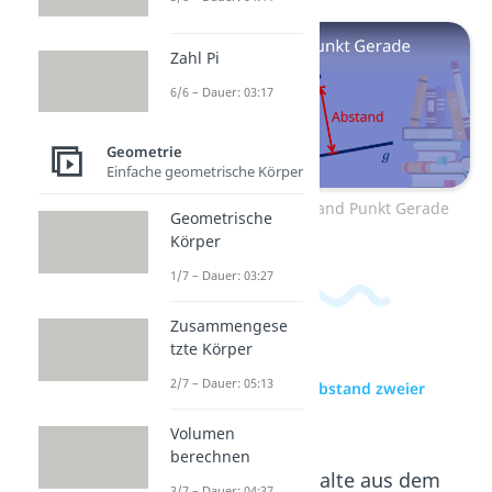
Zahl Pi
6/6 – Dauer: 03:17
Geometrie
Einfache geometrische Körper
Zum Video: Abstand Punkt Gerade
Geometrische
Körper
1/7 – Dauer: 03:27
Zusammengese
tzte Körper
2/7 – Dauer: 05:13
zur Videoseite: Abstand zweier
Punkte
Volumen
berechnen
Beliebte Inhalte aus dem
3/7 – Dauer: 04:37