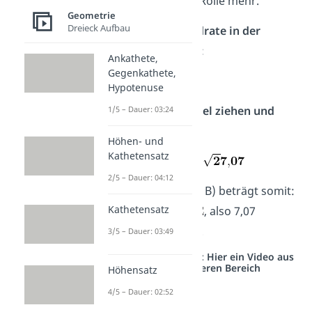
spielt also keine Rolle mehr.
Geometrie
Dreieck Aufbau
Schritt 5 — Quadrate in der
Wurzel addieren:
Ankathete,
Gegenkathete,
25 + 25 = 50
Hypotenuse
Schritt 6 — Wurzel ziehen und
1/5 – Dauer: 03:24
sinnvoll runden:
Höhen- und
Kathetensatz
2/5 – Dauer: 04:12
Der Abstand d(A, B) beträgt somit:
Kathetensatz
, also 7,07
Längeneinheiten.
3/5 – Dauer: 03:49
Studyflix vernetzt: Hier ein Video aus
einem anderen Bereich
Höhensatz
4/5 – Dauer: 02:52