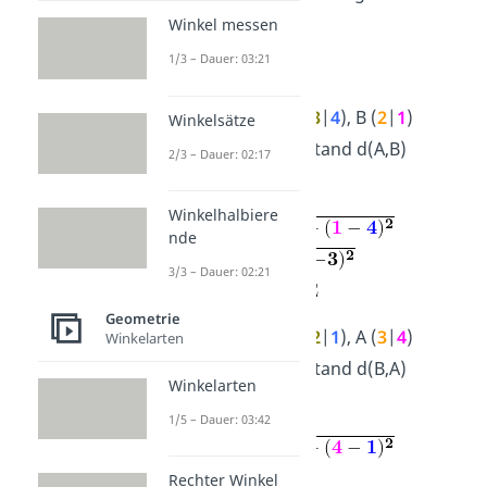
Wurzel.
Winkel messen
1/3 – Dauer: 03:21
➡️Beispiel:
Gegeben:
A (
3
|
4
), B (
2
|
1
)
Winkelsätze
Gesucht:
Abstand d(A,B)
2/3 – Dauer: 02:17
Rechnung:
Winkelhalbiere
nde
3/3 – Dauer: 02:21
Geometrie
Gegeben:
B (
2
|
1
), A (
3
|
4
)
Winkelarten
Gesucht:
Abstand d(B,A)
Winkelarten
Rechnung:
1/5 – Dauer: 03:42
Rechter Winkel