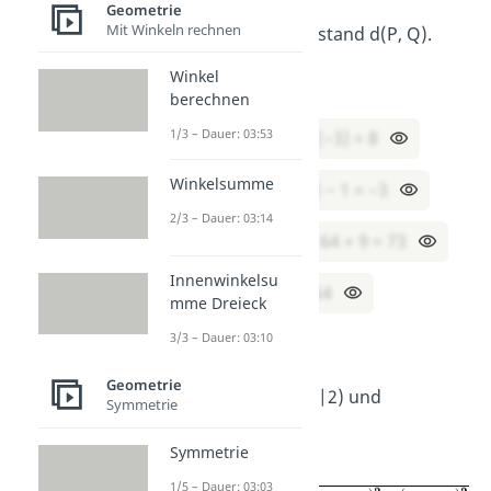
Geometrie
Mit Winkeln rechnen
Berechne den Abstand d(P, Q).
Winkel
Lösung:
berechnen
1/3 – Dauer: 03:53
x₂ − x₁ = 5 − (−3) = 8
Winkelsumme
y₂ − y₁ = (−2) − 1 = −3
2/3 – Dauer: 03:14
82 + (−3)2 = 64 + 9 = 73
Innenwinkelsu
d = √73 ≈ 8,54
mme Dreieck
3/3 – Dauer: 03:10
Aufgabe 2
—
3D
Geometrie
Gegeben: E(2|−4|2) und
Symmetrie
F(−1|0|5).
Symmetrie
Formel:
1/5 – Dauer: 03:03