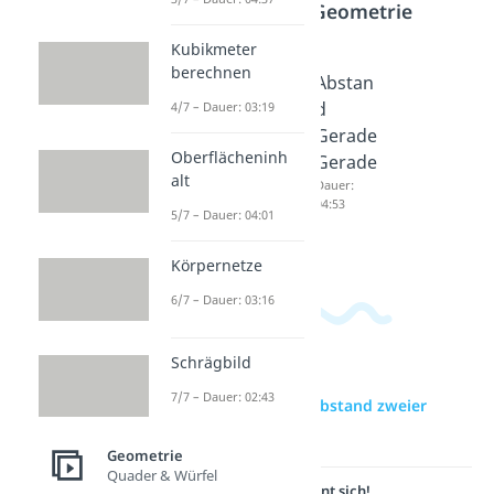
Bereich
Geometrie
Kubikmeter
berechnen
Abstan
Lagebe
Abstan
d Punkt
ziehung
d
4/7 – Dauer: 03:19
Gerade
en von
Gerade
Oberflächeninh
Dauer:
Gerade
Gerade
03:21
alt
n
Dauer:
04:53
Dauer:
5/7 – Dauer: 04:01
04:40
Körpernetze
6/7 – Dauer: 03:16
Schrägbild
7/7 – Dauer: 02:43
zur Videoseite: Abstand zweier
Punkte
Geometrie
Quader & Würfel
Lernen lohnt sich!