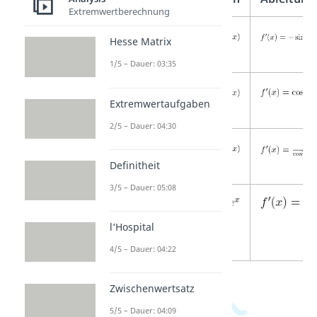
Extremwertberechnung
Ableitung
Hesse Matrix
Cosinus
1/5 – Dauer: 03:35
Ableitung
Extremwertaufgaben
Sinus
2/5 – Dauer: 04:30
Ableitung
Tangens
Definitheit
3/5 – Dauer: 05:08
e
Funktion
l‘Hospital
ableiten
4/5 – Dauer: 04:22
Zwischenwertsatz
5/5 – Dauer: 04:09