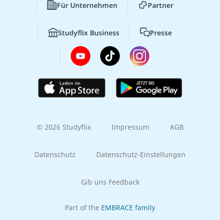
Für Unternehmen
Partner
Studyflix Business
Presse
© 2026 Studyflix
Impressum
AGB
Datenschutz
Datenschutz-Einstellungen
Gib uns Feedback
Part of the
EMBRACE family