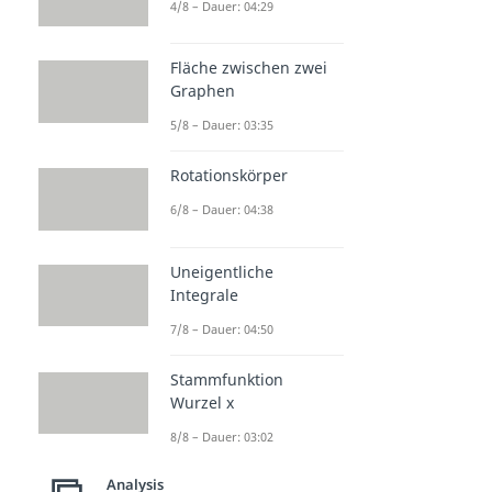
4/8 – Dauer: 04:29
Fläche zwischen zwei
Graphen
5/8 – Dauer: 03:35
Rotationskörper
6/8 – Dauer: 04:38
Uneigentliche
Integrale
7/8 – Dauer: 04:50
Stammfunktion
Wurzel x
8/8 – Dauer: 03:02
Analysis