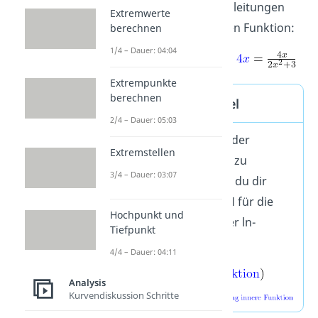
multiplizierst
du die Ableitungen
Extremwerte
der inneren und äußeren Funktion:
berechnen
1/4 – Dauer: 04:04
Extrempunkte
berechnen
ln-Ableitung Formel
2/4 – Dauer: 05:03
Statt die Ableitungen der
Extremstellen
Teilfunktionen immer zu
3/4 – Dauer: 03:07
multiplizieren, kannst du dir
auch folgende
Formel
für die
Hochpunkt und
Ableitung komplexerer ln-
Tiefpunkt
Funktionen merken:
4/4 – Dauer: 04:11
Analysis
Kurvendiskussion Schritte