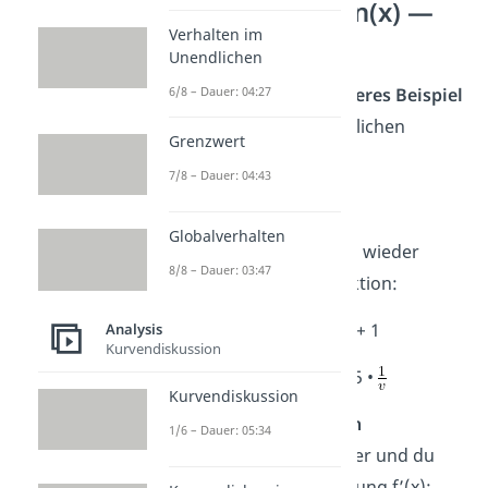
Ableitung von ln(x) —
Verhalten im
Beispiel 2
Unendlichen
Schau dir noch ein
weiteres Beispiel
6/8 – Dauer: 04:27
zur Ableitung des natürlichen
Grenzwert
Logarithmus an:
7/8 – Dauer: 04:43
2
f(x) = 5 • ln(x
+ x)
Globalverhalten
Auch hier bestimmst du wieder
8/8 – Dauer: 03:47
innere und äußere Funktion:
2
v(x)
= x
+ x →
v’(x)
= 2x + 1
Analysis
Kurvendiskussion
u(v)
= 5 • ln(v) →
u’(v)
= 5 •
Kurvendiskussion
Multipliziere
die
beiden
1/6 – Dauer: 05:34
Ableitungen
miteinander und du
erhältst folgende Ableitung f’(x):