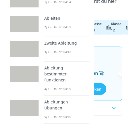
Ableitung
bildest, erfährst du hier
1/7 – Dauer: 04:34
und im
Video!
Ableiten
Klasse
Klasse
Abiturvorbereitung
2/7 – Dauer: 04:59
11
12
Zweite Ableitung
3/7 – Dauer: 04:43
Jetzt neu: Teste dein
Wissen mit unseren
Ableitung
kostenlosen Aufgaben 🚀
bestimmter
Funktionen
Aufgaben entdecken
4/7 – Dauer: 04:09
Ableitungen
Inhaltsübersicht
Übungen
5/7 – Dauer: 04:10