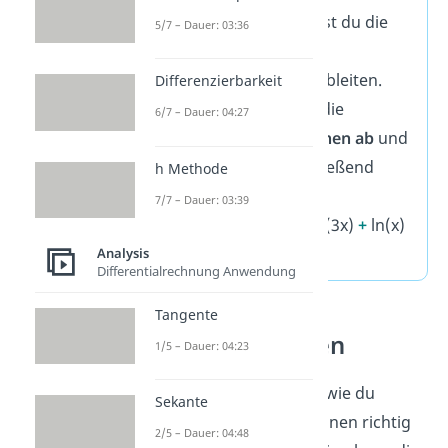
verknüpft
, verwendest du die
5/7 – Dauer: 03:36
Summen- und die
Differenzregel
zum Ableiten.
Differenzierbarkeit
Das heißt, du
leitest
die
6/7 – Dauer: 04:27
einzelnen ln-Funktionen ab
und
verbindest sie anschließend
h Methode
wieder mit
+
oder
–
7/7 – Dauer: 03:39
Zum Beispiel: f(x) = ln(3x)
+
ln(x)
→
f’(x) =
+
Analysis
Differentialrechnung Anwendung
Tangente
Wurzeln ableiten
1/5 – Dauer: 04:23
Perfekt! Jetzt weißt du, wie du
Sekante
verschiedene ln-Funktionen richtig
2/5 – Dauer: 04:48