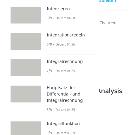
zur Videoseite: ln ableiten
Integrieren
Lernen lohnt sich!
5/9 – Dauer: 04:58
Entdecke hier deine Chancen.
Integrationsregeln
6/9 – Dauer: 04:36
Integralrechnung
7/9 – Dauer: 04:35
Hauptsatz der
Weitere Inhalte: Analysis
Differential- und
Spezielle Ableitungen
Integralrechnung
e Funktion ableiten
8/9 – Dauer: 04:35
Dauer: 04:39
ln ableiten
Integralfunktion
Dauer: 04:24
Ableitung Sinus
9/9 – Dauer: 03:29