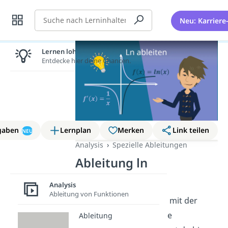
Suche
Neu: Karriere
Lernen lohnt sich!
Entdecke hier deine Chancen.
gaben
Lernplan
Merken
Link teilen
NEU
Analysis
Spezielle Ableitungen
Ableitung ln
Analysis
Ln-Funktionen
sind
Ableitung von Funktionen
Logarithmusfunktionen mit der
Basis e. Wie du davon die
Ableitung