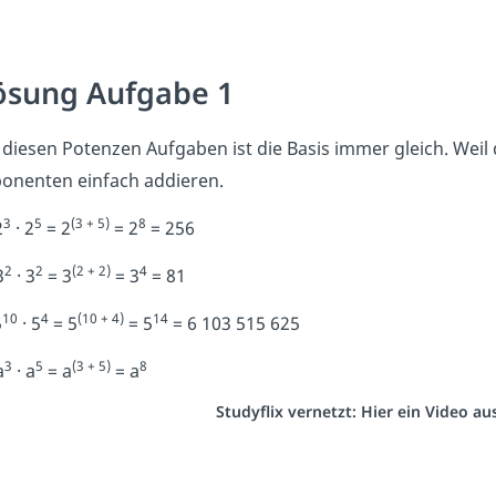
ösung Aufgabe 1
 diesen Potenzen Aufgaben ist die Basis immer gleich. Weil
onenten einfach addieren.
3
5
(3 + 5)
8
2
· 2
= 2
= 2
= 256
2
2
(2 + 2)
4
3
· 3
= 3
= 3
= 81
10
4
(10 + 4)
14
5
· 5
= 5
= 5
= 6 103 515 625
3
5
(3 + 5)
8
a
· a
= a
= a
Studyflix vernetzt: Hier ein Video a