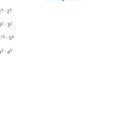
3
5
2
· 2
2
2
3
· 3
10
4
5
· 5
3
5
a
· a