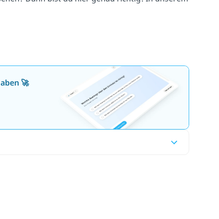
gaben 🚀