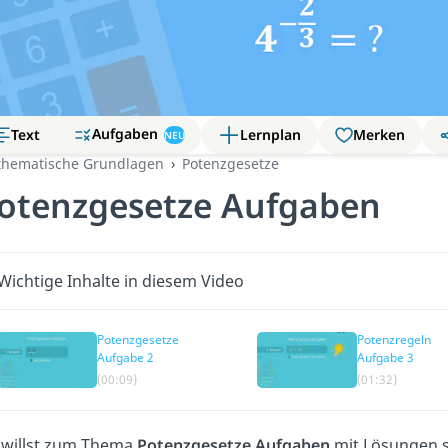
Aufgaben
Text
Lernplan
Merken
NEU
hematische Grundlagen
Potenzgesetze
otenzgesetze Aufgaben
Wichtige Inhalte in diesem Video
Potenzgesetze
Potenzregeln
Aufgabe 2
Aufgabe 3
(00:09)
(01:32)
 willst zum Thema
Potenzgesetze Aufgaben
mit Lösungen s