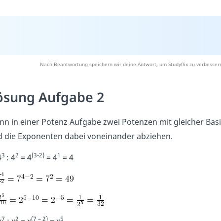
Nach Beantwortung speichern wir deine Antwort, um Studyflix zu verbesser
ösung Aufgabe 2
n in einer Potenz Aufgabe zwei Potenzen mit gleicher Bas
 die Exponenten dabei voneinander abziehen.
3
2
(3-2)
1
4
: 4
= 4
= 4
= 4
7
2
(7 – 2)
5