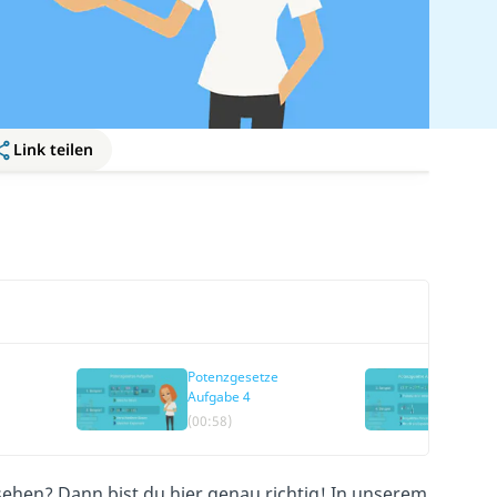
Link teilen
Potenzgesetze
Pot
Aufgabe 4
Auf
(00:58)
(02
ehen? Dann bist du hier genau richtig! In unserem