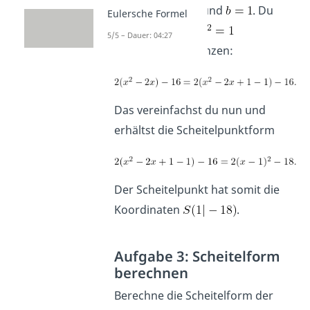
musst mit
und
. Du
Eulersche Formel
musst also
5/5 – Dauer: 04:27
quadratisch ergänzen:
Das vereinfachst du nun und
erhältst die Scheitelpunktform
Der Scheitelpunkt hat somit die
Koordinaten
.
Aufgabe 3: Scheitelform
berechnen
Berechne die Scheitelform der