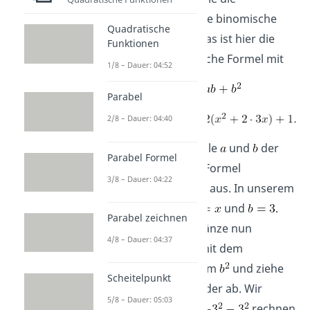
entsprechende binomische
Quadratische
Formel aus. Das ist hier die
Funktionen
erste binomische Formel mit
1/8 – Dauer: 04:52
Parabel
2/8 – Dauer: 04:40
Schritt 3:
Wähle
und
der
Parabel Formel
binomischen Formel
3/8 – Dauer: 04:22
entsprechend aus. In unserem
Beispiel ist
und
.
Parabel zeichnen
Schritt 4
: Ergänze nun
4/8 – Dauer: 04:37
quadratisch mit dem
fehlenden Term
und ziehe
Scheitelpunkt
ihn direkt wieder ab. Wir
5/8 – Dauer: 05:03
müssen also
rechnen