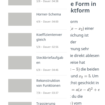
3/8 – Dauer: 04:38
Faktorisierte Form in
Scheitelpunktform
Horner-Schema
Die faktorisierte Form
4/8 – Dauer: 04:00
einer
Koeffizientenver
quadratischen Gleichung ist
gleich
insbesondere bei der
5/8 – Dauer: 02:56
Nullstellenbestimmung sehr
nützlich, weil du sie direkt ablesen
Steckbriefaufgab
kannst. Beispielsweise hat
en
die beiden
6/8 – Dauer: 04:46
Nullstellen
und
. Um
Rekonstruktion
diese Form möglichst geschickt in
von Funktionen
Scheitelform
7/8 – Dauer: 03:37
zu bringen, musst du die
Koordinaten
vom
Trassierung