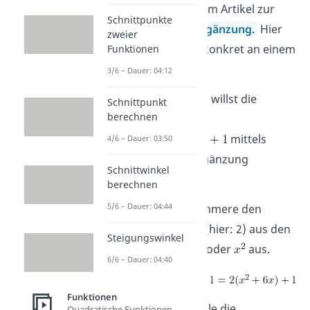
erklären wir dies im Artikel zur
Schnittpunkte
quadratischen Ergänzung.
Hier
zweier
zeigen wir es dir konkret an einem
Funktionen
Beispiel:
3/6 – Dauer: 04:12
Angenommen, du willst die
Schnittpunkt
berechnen
Scheitelform von
mittels
4/6 – Dauer: 03:50
quadratischer Ergänzung
Schnittwinkel
bestimmen.
berechnen
5/6 – Dauer: 04:44
Schritt 1:
Klammere den
Faktor vor
(hier: 2) aus den
Steigungswinkel
Termen mit
oder
aus.
6/6 – Dauer: 04:40
Funktionen
Schritt 2:
Wähle die
Quadratische Funktionen