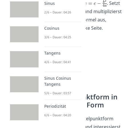
mit
und
. Setzt
Sinus
du die Werte ein und multiplizierst
2/6 – Dauer: 04:26
die binomische Formel aus,
erhältst du die linke Seite.
Cosinus
3/6 – Dauer: 04:25
Tangens
4/6 – Dauer: 04:41
Sinus Cosinus
Tangens
5/6 – Dauer: 03:57
Scheitelpunktform in
Allgemeine Form
Periodizität
6/6 – Dauer: 04:20
Hast du die Scheitelpunktform
bereits gegeben und interessierst