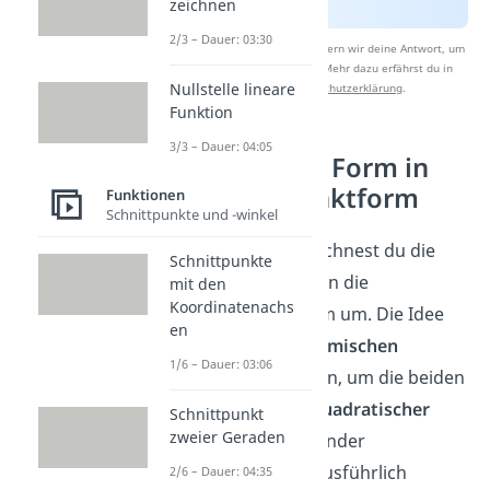
zeichnen
2/3 – Dauer: 03:30
Nach Beantwortung speichern wir deine Antwort, um
Studyflix zu verbessern. Mehr dazu erfährst du in
Nullstelle lineare
unserer
Datenschutzerklärung
.
Funktion
3/3 – Dauer: 04:05
Allgemeine Form in
Scheitelpunktform
Funktionen
Schnittpunkte und -winkel
Am häufigsten rechnest du die
Schnittpunkte
allgemeine Form in die
mit den
Koordinatenachs
Scheitelpunktform um. Die Idee
en
dabei ist, die
binomischen
1/6 – Dauer: 03:06
Formeln
zu nutzen, um die beiden
Formen mittels
quadratischer
Schnittpunkt
zweier Geraden
Ergänzung
ineinander
umzuwandeln. Ausführlich
2/6 – Dauer: 04:35