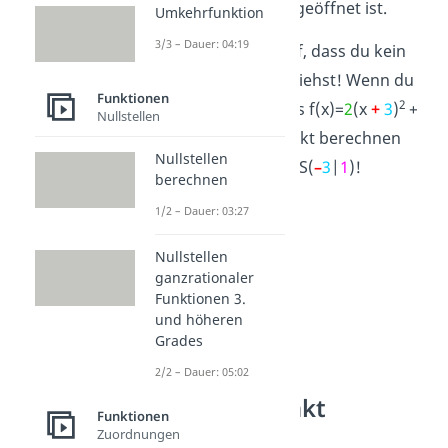
oder nach unten geöffnet ist.
Umkehrfunktion
3/3 – Dauer: 04:19
Achtung:
Pass auf, dass du kein
Vorzeichen
übersiehst! Wenn du
Funktionen
2
beispielsweise aus f(x)=
2
(x
+
3
)
+
Nullstellen
1
den Scheitelpunkt berechnen
Nullstellen
willst, erhältst du S(
–
3
|
1
)!
berechnen
1/2 – Dauer: 03:27
Nullstellen
ganzrationaler
Funktionen 3.
und höheren
Grades
2/2 – Dauer: 05:02
Scheitelpunkt
Funktionen
berechnen
Zuordnungen