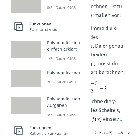
Scheitelpunkt berechnen. Dazu
8/8 – Dauer: 05:38
gehst du folgendermaßen vor:
Funktionen
Schritt 1:
Bestimme die x-
Polynomdivision
Koordinate
des
Polynomdivision
Scheitelpunkts. Da er genau
einfach erklärt
zwischen den beiden
1/3 – Dauer: 04:38
Nullstellen liegt, musst du
ihren
Mittelwert
berechnen:
Polynomdivision
2/3 – Dauer: 04:10
Polynomdivision
Schritt 2:
Berechne die y-
Aufgaben
Koordinate
des Scheitels,
3/3 – Dauer: 03:56
indem du
in
einsetzt.
Funktionen
Rationale Funktionen