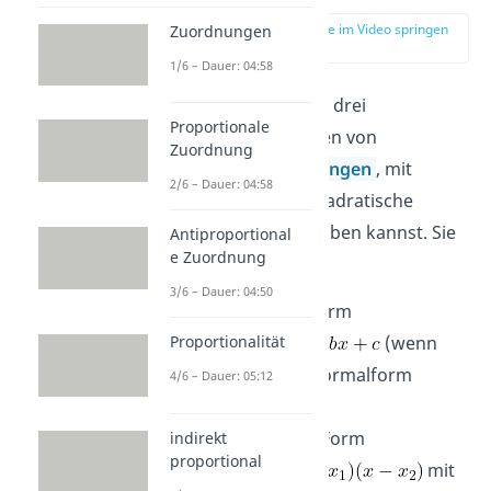
zur Stelle im Video springen
Zuordnungen
(02:11)
1/6 – Dauer: 04:58
Insgesamt gibt es drei
Proportionale
verschiedene Arten von
Zuordnung
Funktionsgleichungen
, mit
2/6 – Dauer: 04:58
denen du eine quadratische
Funktion beschreiben kannst. Sie
Antiproportional
e Zuordnung
lauten:
3/6 – Dauer: 04:50
Allgemeine Form
(wenn
Proportionalität
dann Normalform
4/6 – Dauer: 05:12
genannt).
Faktorisierte Form
indirekt
proportional
mit