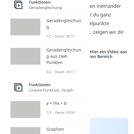
Funktionen
Darstellungsformen ineinander
Geradengleichung
umwandelst damit du ganz
Geradengleichun
einfach die Scheitelpunkte
g
berechnen kannst, zeigen wir dir
1/2 – Dauer: 05:17
jetzt:
Geradengleichun
Studyflix vernetzt: Hier ein Video aus
g aus zwei
einem anderen Bereich
Punkten
2/2 – Dauer: 03:17
Funktionen
Lineare Funktion - Graph
y = mx + b
1/3 – Dauer: 03:50
Graphen