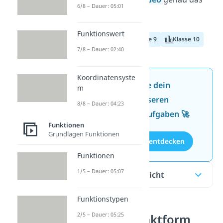
6/8 – Dauer: 05:01
Richtige für dich!
Funktionswert
Klasse 8
Klasse 9
Klasse 10
7/8 – Dauer: 02:40
Koordinatensyste
Jetzt neu: Teste dein
m
Wissen mit unseren
8/8 – Dauer: 04:23
kostenlosen Aufgaben 🚀
Funktionen
Grundlagen Funktionen
Aufgaben entdecken
Funktionen
1/5 – Dauer: 05:07
Inhaltsübersicht
Funktionstypen
2/5 – Dauer: 05:25
Scheitelpunktform