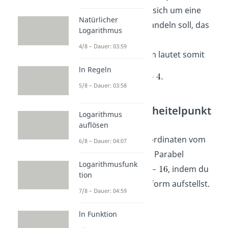
gegeben, dass es sich um eine
Natürlicher
Normalparabel handeln soll, das
Logarithmus
heißt
. Die
4/8 – Dauer: 03:59
Scheitelpunktform lautet somit
ln Regeln
5/8 – Dauer: 03:58
Aufgabe 2: Scheitelpunkt
Logarithmus
bestimmen
auflösen
Bestimme die Koordinaten vom
6/8 – Dauer: 04:07
Scheitelpunkt der Parabel
Logarithmusfunk
, indem du
tion
die Scheitelpunktform aufstellst.
7/8 – Dauer: 04:59
ln Funktion