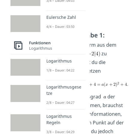
3/4 – Dauer: 04:03
Eulersche Zahl
4/4 – Dauer: 03:50
Lösung Aufgabe 1:
Funktionen
Um die Scheitelform aus dem
Logarithmus
Scheitelpunkt
zu
Logarithmus
berechnen, musst du die
Koordinaten einsetzen
1/8 – Dauer: 04:22
Logarithmusgese
tze
Um den Öffnungsgrad
der
2/8 – Dauer: 04:27
Parabel zu bestimmen, brauchst
du noch weitere Informationen,
Logarithmus
zum Beispiel einen Punkt auf der
Regeln
Parabel. Hier hast du jedoch
3/8 – Dauer: 04:29