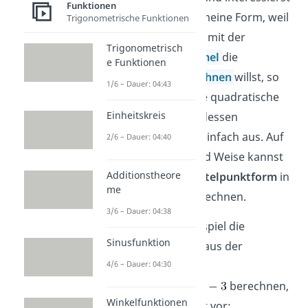
Funktionen
dich für die allgemeine Form, weil
Trigonometrische Funktionen
du beispielsweise mit der
Trigonometrisch
Mitternachtsformel
die
e Funktionen
Nullstellen berechnen
willst, so
1/6 – Dauer: 04:43
brauchst du keine quadratische
Einheitskreis
Ergänzung. Stattdessen
multiplizierst du einfach aus. Auf
2/6 – Dauer: 04:40
die gleiche Art und Weise kannst
Additionstheore
du auch die
Scheitelpunktform
in
me
Normalform
umrechnen.
3/6 – Dauer: 04:38
Willst du zum Beispiel die
Sinusfunktion
allgemeine Form aus der
Scheitelform
4/6 – Dauer: 04:30
berechnen,
Winkelfunktionen
gehst du wie folgt vor: