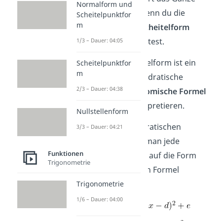
Normalform und
natürlich auch, wenn du die
Scheitelpunktfor
m
Normalform
in
Scheitelform
umrechnen möchtest.
1/3 – Dauer: 04:05
Merke:
Die Scheitelform ist ein
Scheitelpunktfor
m
Versuch, eine quadratische
2/3 – Dauer: 04:38
Funktion als
„binomische Formel
mit Rest“
zu interpretieren.
Nullstellenform
Mithilfe der quadratischen
3/3 – Dauer: 04:21
Ergänzung kann man jede
Funktionen
Parabelgleichung auf die Form
Trigonometrie
einer binomischen Formel
bringen:
Trigonometrie
1/6 – Dauer: 04:00