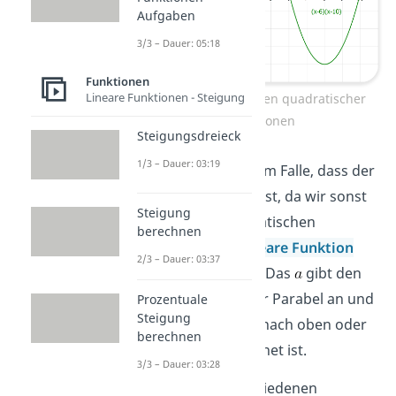
Aufgaben
3/3 – Dauer: 05:18
Funktionen
Lineare Funktionen - Steigung
Darstellungsformen quadratischer
Funktionen
Steigungsdreieck
1/3 – Dauer: 03:19
Wichtig ist in jedem Falle, dass der
Parameter
ist, da wir sonst
Steigung
statt einer quadratischen
berechnen
Funktion eine
lineare Funktion
2/3 – Dauer: 03:37
erhalten würden. Das
gibt den
Öffnungsgrad der Parabel an und
Prozentuale
Steigung
bestimmt, ob sie nach oben oder
berechnen
nach unten geöffnet ist.
3/3 – Dauer: 03:28
Wie du die verschiedenen