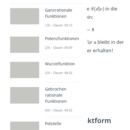
Schritt 3:
Setze
in die
Ganzrationale
Funktionen
Scheitelform ein:
1/6 – Dauer: 05:13
Potenzfunktionen
Merke
: Der Wert für
bleibt in der
2/6 – Dauer: 05:09
Scheitelform immer erhalten!
Wurzelfunktion
3/6 – Dauer: 04:32
Gebrochen
rationale
Funktionen
4/6 – Dauer: 04:32
Scheitelpunktform
Polstelle
Aufgaben