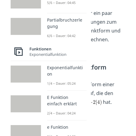
5/6 – Dauer: 04:45
Nun zeigen wir dir ein paar
Partialbruchzerle
Aufgaben mit Lösungen zum
gung
Thema Scheitelpunktform und
6/6 – Dauer: 04:42
Scheitelpunkt berechnen.
Funktionen
Exponentialfunktion
Aufgabe 1:
Scheitelpunktform
Exponentialfunkti
aufstellen
on
1/4 – Dauer: 05:24
Stelle die Scheitelform einer
Normalparabel auf, die den
E Funktion
Scheitelpunkt
hat.
einfach erklärt
2/4 – Dauer: 04:24
e Funktion