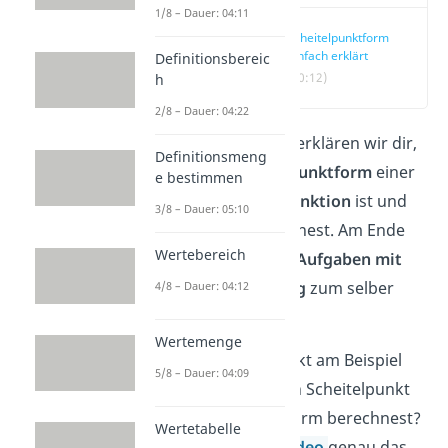
1/8 – Dauer: 04:11
Scheitelpunktform
einfach erklärt
Definitionsbereic
(00:12)
h
2/8 – Dauer: 04:22
In diesem Artikel erklären wir dir,
Definitionsmeng
was die
Scheitelpunktform
einer
e bestimmen
quadratischen Funktion
ist und
3/8 – Dauer: 05:10
wie du sie berechnest. Am Ende
Wertebereich
findest du einige
Aufgaben mit
Lösungsvorschlag
zum selber
4/8 – Dauer: 04:12
üben.
Wertemenge
Du möchtest direkt am Beispiel
5/8 – Dauer: 04:09
sehen, wie du den Scheitelpunkt
aus der Scheitelform berechnest?
Wertetabelle
Dann ist unser
Video
genau das