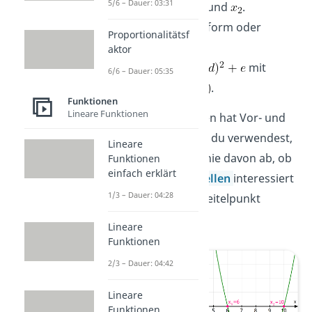
5/6 – Dauer: 03:31
Nullstellen
und
.
Scheitelpunktform oder
Proportionalitätsf
Scheitelform
aktor
mit
6/6 – Dauer: 05:35
Scheitel
.
Funktionen
Lineare Funktionen
Jede dieser Formen hat Vor- und
Nachteile. Welche du verwendest,
Lineare
hängt in erster Linie davon ab, ob
Funktionen
einfach erklärt
du an den
Nullstellen
interessiert
1/3 – Dauer: 04:28
bist oder den Scheitelpunkt
berechnen willst.
Lineare
Funktionen
2/3 – Dauer: 04:42
Lineare
Funktionen