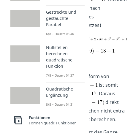
und erhalten (nach
Gestreckte und
Anwendung des
gestauchte
Parabel
Assoziativgesetzes)
6/8 – Dauer: 03:46
Nullstellen
berechnen
quadratische
Funktion
Die Scheitelpunktform von
7/8 – Dauer: 04:37
ist somit
Quadratische
gleich
. Daraus
Ergänzung
können wir
direkt
8/8 – Dauer: 04:31
ablesen und brauchen nicht extra
Funktionen
den Scheitelpunkt berechnen.
Formen quadr. Funktionen
Analog funktioniert das Ganze