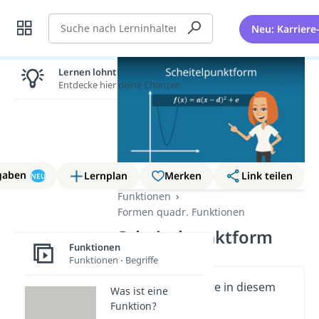
Suche
Neu: Karriere
Lernen lohnt sich!
Entdecke hier deine Chancen.
gaben
Lernplan
Merken
Link teilen
NEU
Funktionen
Formen quadr. Funktionen
Scheitelpunktform
Funktionen
Funktionen - Begriffe
Wichtige Inhalte in diesem
Was ist eine
Video
Funktion?