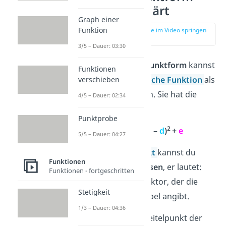
einfach erklärt
Graph einer
Funktion
zur Stelle im Video springen
(00:12)
3/5 – Dauer: 03:30
Mit der
Scheitelpunktform
kannst
Funktionen
du jede
quadratische Funktion
als
verschieben
Parabel
darstellen. Sie hat die
4/5 – Dauer: 02:34
Form
Punktprobe
2
f(x) =
a
(x –
d
)
+
e
5/5 – Dauer: 04:27
Den
Scheitelpunkt
kannst du
Funktionen
daran direkt
ablesen
, er lautet:
Funktionen - fortgeschritten
S(
d
|
e
)
.
a
ist ein Faktor, der die
Stetigkeit
Steilheit der Parabel angibt.
1/3 – Dauer: 04:36
Beispiel:
Der Scheitelpunkt der