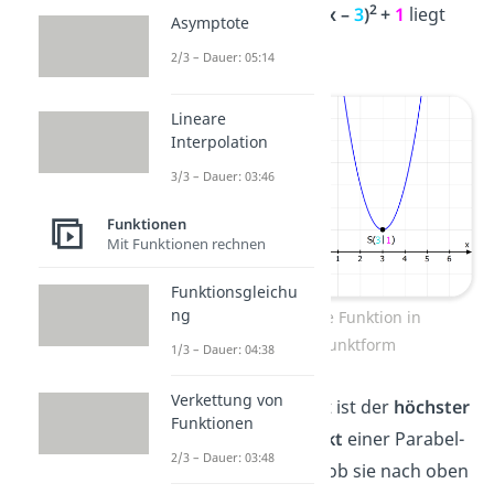
2
Funktion
f(x) =
2
(x –
3
)
+
1
liegt
Asymptote
bei
S(
3
|
1
)
.
2/3 – Dauer: 05:14
Lineare
Interpolation
3/3 – Dauer: 03:46
Funktionen
Mit Funktionen rechnen
Funktionsgleichu
ng
Quadratische Funktion in
Scheitelpunktform
1/3 – Dauer: 04:38
Verkettung von
Der Scheitelpunkt ist der
höchster
Funktionen
bzw. tiefster Punkt
einer Parabel-
2/3 – Dauer: 03:48
abhängig davon, ob sie nach oben