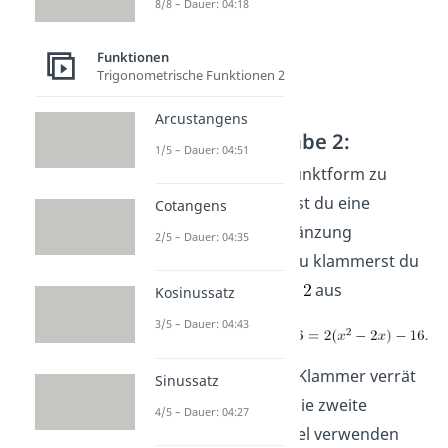
8/8 – Dauer: 04:18
Funktionen
Trigonometrische Funktionen 2
Arcustangens
Lösung Aufgabe 2:
1/5 – Dauer: 04:51
Um die Scheitelpunktform zu
bestimmen, musst du eine
Cotangens
quadratische Ergänzung
2/5 – Dauer: 04:35
durchführen. Dazu klammerst du
zuerst den Faktor
aus
Kosinussatz
3/5 – Dauer: 04:43
Das Minus in der Klammer verrät
Sinussatz
dir, dass du hier die zweite
4/5 – Dauer: 04:27
binomische Formel verwenden