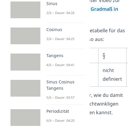
geht, schau dir unser Video zur
Sinus
Umrechnung von Gradmaß in
2/6 – Dauer: 04:26
Bogenmaß
an!
Cosinus
Die Tangens-Wertetabelle für das
Bogenmaß
sieht so aus:
3/6 – Dauer: 04:25
0
Tangens
4/6 – Dauer: 04:41
0
1
nicht
definiert
Sinus Cosinus
Tangens
Jetzt zeigen wir dir, wie du damit
5/6 – Dauer: 03:57
die Maße eines rechtwinkligen
Periodizität
Dreiecks berechnen kannst.
6/6 – Dauer: 04:20
Beispiel: