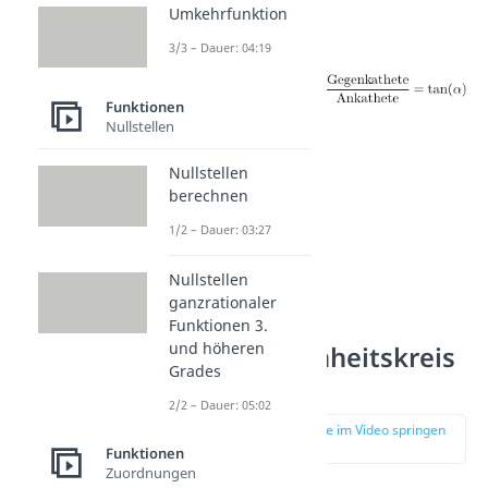
denn:
Umkehrfunktion
3/3 – Dauer: 04:19
Funktionen
Nullstellen
Nullstellen
berechnen
1/2 – Dauer: 03:27
Nullstellen
ganzrationaler
Funktionen 3.
und höheren
Tangens Einheitskreis
Grades
2/2 – Dauer: 05:02
zur Stelle im Video springen
(01:41)
Funktionen
Zuordnungen