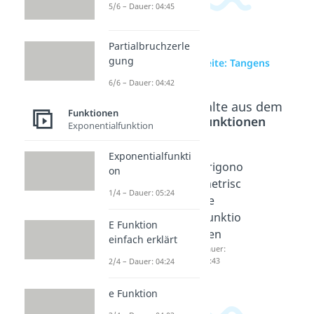
5/6 – Dauer: 04:45
Partialbruchzerle
gung
zur Videoseite: Tangens
6/6 – Dauer: 04:42
Beliebte Inhalte aus dem
Funktionen
Bereich
Funktionen
Exponentialfunktion
Exponentialfunkti
Sinus
Periodi
Trigono
on
Cosinus
zität
metrisc
1/4 – Dauer: 05:24
Tangen
Dauer:
he
04:20
s
Funktio
E Funktion
Dauer:
nen
einfach erklärt
03:57
Dauer:
04:43
2/4 – Dauer: 04:24
e Funktion