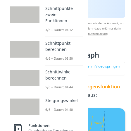
Schnittpunkte
zweier
Funktionen
Nach Beantwortung speichern wir deine Antwort, um
Studyflix zu verbessern. Mehr dazu erfährst du in
3/6 – Dauer: 04:12
unserer
Datenschutzerklärung
.
Schnittpunkt
berechnen
Tangens Graph
4/6 – Dauer: 03:50
zur Stelle im Video springen
(02:43)
Schnittwinkel
berechnen
Der Graph der
Tangensfunktion
5/6 – Dauer: 04:44
sieht übrigens so aus:
Steigungswinkel
6/6 – Dauer: 04:40
Funktionen
Quadratische Funktionen