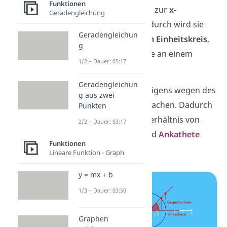
Funktionen
Gegenkathete
bis zur
x-
Geradengleichung
Koordinate 1
. Dadurch wird sie
Geradengleichun
zur
Tangente vom Einheitskreis
,
g
d.h. sie berührt sie an einem
1/2 – Dauer: 05:17
Punkt.
Geradengleichun
Du darfst das übrigens wegen des
g aus zwei
Strahlensatzes
machen. Dadurch
Punkten
ändert sich das Verhältnis von
2/2 – Dauer: 03:17
Gegenkathete
und
Ankathete
Funktionen
nicht.
Lineare Funktion - Graph
y = mx + b
1/3 – Dauer: 03:50
Graphen