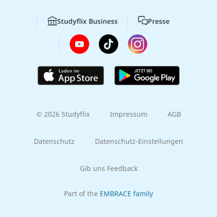
Studyflix Business
Presse
© 2026 Studyflix
Impressum
AGB
Datenschutz
Datenschutz-Einstellungen
Gib uns Feedback
Part of the
EMBRACE family