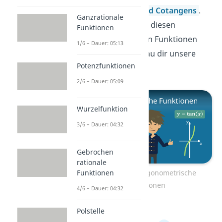
Sinus, Cosinus und Cotangens
.
Ganzrationale
Wenn du mehr zu diesen
Funktionen
trigonometrischen Funktionen
1/6 – Dauer: 05:13
wissen willst, schau dir unsere
Potenzfunktionen
Videos dazu an!
2/6 – Dauer: 05:09
Wurzelfunktion
3/6 – Dauer: 04:32
Gebrochen
rationale
Zum Video: Trigonometrische
Funktionen
Funktionen
4/6 – Dauer: 04:32
Polstelle