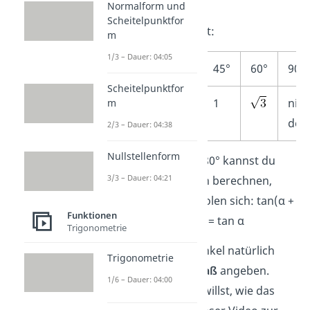
Normalform und
Tangenstabelle
Scheitelpunktfor
zusammengefasst:
m
1/3 – Dauer: 04:05
0°
30°
45°
60°
90°
Scheitelpunktfor
0
1
nich
m
defi
2/3 – Dauer: 04:38
Nullstellenform
Die Werte über 180° kannst du
3/3 – Dauer: 04:21
auch ganz einfach berechnen,
denn sie wiederholen sich: tan(α +
Funktionen
180°) = tan(α +
π
) = tan α
Trigonometrie
Du kannst die Winkel natürlich
Trigonometrie
auch im
Bogenmaß
angeben.
1/6 – Dauer: 04:00
Wenn du wissen willst, wie das