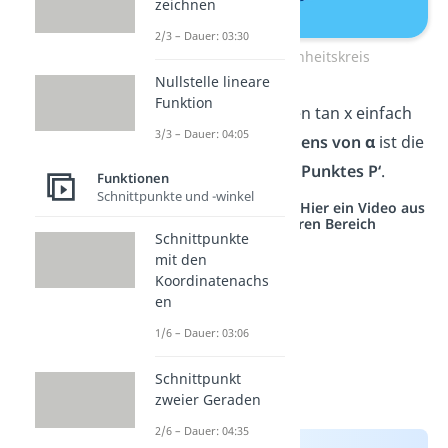
zeichnen
2/3 – Dauer: 03:30
Tangens Einheitskreis
Nullstelle lineare
Funktion
Jetzt kannst du den tan x einfach
3/3 – Dauer: 04:05
ablesen. Der
Tangens von α
ist die
y-Koordinate des Punktes P‘
.
Funktionen
Schnittpunkte und -winkel
Studyflix vernetzt: Hier ein Video aus
einem anderen Bereich
Schnittpunkte
mit den
Koordinatenachs
en
1/6 – Dauer: 03:06
Schnittpunkt
zweier Geraden
2/6 – Dauer: 04:35