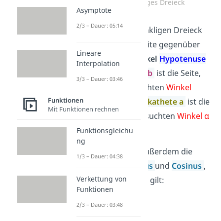
Rechtwinkliges Dreieck
Asymptote
2/3 – Dauer: 05:14
In einem rechtwinkligen Dreieck
heißt die lange Seite gegenüber
Lineare
vom
rechten Winkel
Hypotenuse
Interpolation
c
. Die
Ankathete b
ist die Seite,
3/3 – Dauer: 03:46
die
an
dem gesuchten
Winkel
Funktionen
α
liegt. Die
Gegenkathete a
ist die
Mit Funktionen rechnen
Seite, die dem gesuchten
Winkel
α
gegen
überliegt.
Funktionsgleichu
ng
Verwendest du außerdem die
1/3 – Dauer: 04:38
Beziehungen
Sinus
und
Cosinus
,
Verkettung von
erkennst du, dass gilt:
Funktionen
2/3 – Dauer: 03:48