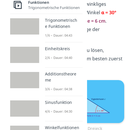
Funktionen
Du hast ein rechtwinkliges
Trigonometrische Funktionen
Dreieck mit dem Winkel
α = 30°
Trigonometrisch
und der
Ankathete = 6 cm
.
e Funktionen
Berechne die Länge der
1/6 – Dauer: 04:43
Gegenkathete
.
Einheitskreis
Um die Aufgabe zu lösen,
2/6 – Dauer: 04:40
zeichnest du dir am besten zuerst
das Dreieck auf.
Additionstheore
me
3/6 – Dauer: 04:38
Sinusfunktion
4/6 – Dauer: 04:30
Winkelfunktionen
Tangens Dreieck