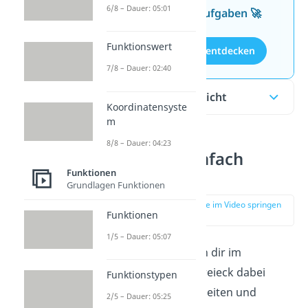
6/8 – Dauer: 05:01
kostenlosen Aufgaben 🚀
Funktionswert
Aufgaben entdecken
7/8 – Dauer: 02:40
Inhaltsübersicht
Koordinatensyste
m
8/8 – Dauer: 04:23
Tangens einfach
Funktionen
erklärt
Grundlagen Funktionen
zur Stelle im Video springen
Funktionen
(00:11)
1/5 – Dauer: 05:07
Der Tangens kann dir im
rechtwinkligen Dreieck dabei
Funktionstypen
helfen, fehlende Seiten und
2/5 – Dauer: 05:25