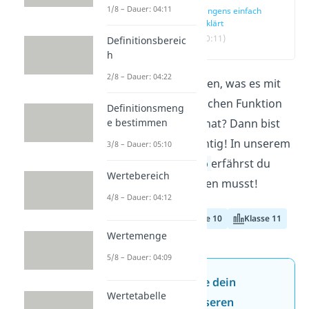
1/8 – Dauer: 04:11
Tangens einfach
erklärt
(00:11)
Definitionsbereic
h
2/8 – Dauer: 04:22
Du möchtest wissen, was es mit
der trigonometrischen Funktion
Definitionsmeng
e bestimmen
Tangens auf sich hat? Dann bist
du hier genau richtig! In unserem
3/8 – Dauer: 05:10
Beitrag und
Video
erfährst du
Wertebereich
alles, was du wissen musst!
4/8 – Dauer: 04:12
Klasse 9
Klasse 10
Klasse 11
Wertemenge
5/8 – Dauer: 04:09
Jetzt neu: Teste dein
Wertetabelle
Wissen mit unseren