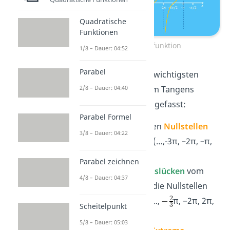
Quadratische
Funktionen
Tangensfunktion
1/8 – Dauer: 04:52
Parabel
Wir haben dir die wichtigsten
Eigenschaften vom Tangens
2/8 – Dauer: 04:40
Graph zusammengefasst:
Parabel Formel
Er hat dieselben
Nullstellen
3/8 – Dauer: 04:22
wie der Sinus (…,-
3
π
, –
2
π
, –
π
,
0
,
π
,
2
π
,
3
π
,…)
Parabel zeichnen
Die
Definitionslücken
vom
4/8 – Dauer: 04:37
Tangens sind die Nullstellen
des Cosinus (…
,
π
,
−
2
π
,
2
π
,
Scheitelpunkt
π
, ..
. )
5/8 – Dauer: 05:03