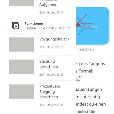
Aufgaben
3/3 – Dauer: 05:18
Funktionen
Lineare Funktionen - Steigung
Steigungsdreieck
1/3 – Dauer: 03:19
Tangens Einheitskreis
Steigung
Für die Berechnung des Tangens
berechnen
verwendest du die Formel:
2/3 – Dauer: 03:37
Prozentuale
Du kannst die genauen Längen
Steigung
der beiden Seiten nicht richtig
berechnen
erkennen, also wendest du einen
3/3 – Dauer: 03:28
Trick an: Du verschiebst die