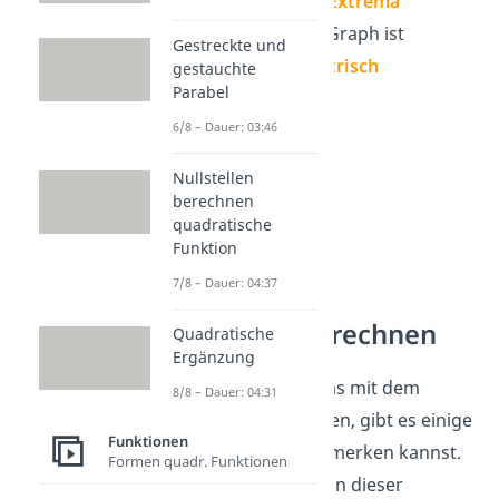
Es gibt
keine Extrema
Der Tangens Graph ist
Gestreckte und
punktsymmetrisch
gestauchte
Parabel
6/8 – Dauer: 03:46
Nullstellen
berechnen
quadratische
Funktion
7/8 – Dauer: 04:37
Tangens berechnen
Quadratische
Ergänzung
Möchtest du etwas mit dem
8/8 – Dauer: 04:31
Tangens berechnen, gibt es einige
Funktionen
Werte, die du dir merken kannst.
Formen quadr. Funktionen
Wir haben sie dir in dieser