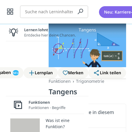
Suche
Neu: Karriere
Lernen lohnt sich!
Entdecke hier deine Chancen.
gaben
Lernplan
Merken
Link teilen
NEU
Funktionen
Trigonometrie
Tangens
Funktionen
Funktionen - Begriffe
Wichtige Inhalte in diesem
Video
Was ist eine
Funktion?