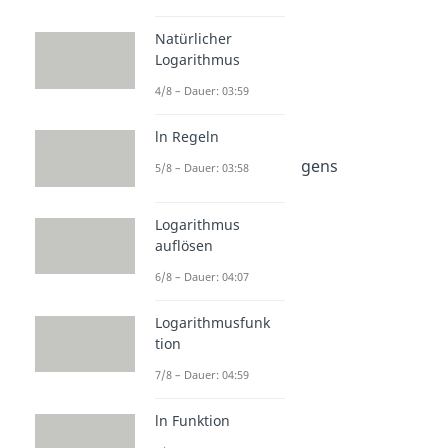
Trigonometrie
Dauer: 04:00
Natürlicher
Sinus
Logarithmus
Dauer: 04:26
Cosinus
4/8 – Dauer: 03:59
Dauer: 04:25
Tangens
ln Regeln
Dauer: 04:41
Sinus Cosinus Tangens
5/8 – Dauer: 03:58
Dauer: 03:57
Periodizität
Logarithmus
Dauer: 04:20
auflösen
6/8 – Dauer: 04:07
Logarithmusfunk
tion
7/8 – Dauer: 04:59
ln Funktion