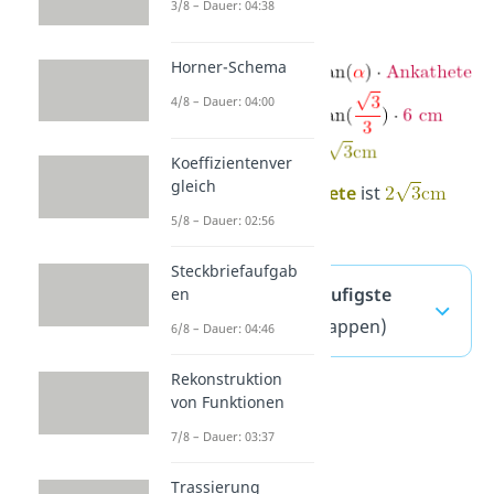
3/8 – Dauer: 04:38
Horner-Schema
4/8 – Dauer: 04:00
Koeffizientenver
gleich
Deine
Gegenkathete
ist
5/8 – Dauer: 02:56
lang.
Steckbriefaufgab
Tangens — häufigste
en
Fragen
(ausklappen)
6/8 – Dauer: 04:46
Rekonstruktion
von Funktionen
7/8 – Dauer: 03:37
Trassierung