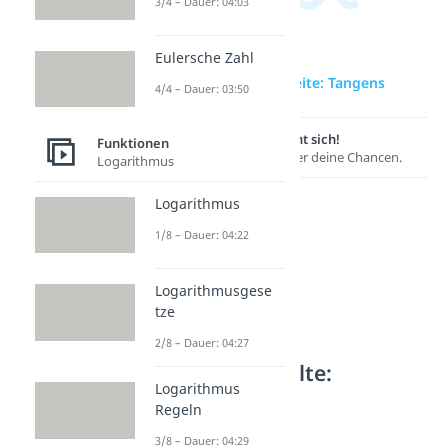
3/4 – Dauer: 04:03
Eulersche Zahl
zur Videoseite: Tangens
4/4 – Dauer: 03:50
Lernen lohnt sich!
Funktionen
Entdecke hier deine Chancen.
Logarithmus
Logarithmus
1/8 – Dauer: 04:22
Logarithmusgese
tze
2/8 – Dauer: 04:27
Weitere Inhalte:
Logarithmus
Funktionen
Regeln
Trigonometrie
3/8 – Dauer: 04:29