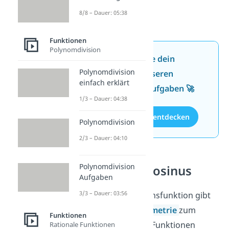
8/8 – Dauer: 05:38
Funktionen
Polynomdivision
Jetzt neu: Teste dein
Polynomdivision
Wissen mit unseren
einfach erklärt
kostenlosen Aufgaben 🚀
1/3 – Dauer: 04:38
Aufgaben entdecken
Polynomdivision
2/3 – Dauer: 04:10
Polynomdivision
Sinus und Cosinus
Aufgaben
3/3 – Dauer: 03:56
Neben der Tangensfunktion gibt
es in der
Trigonometrie
zum
Funktionen
Beispiel noch die Funktionen
Rationale Funktionen