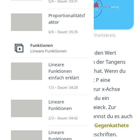
5/6 – Dauer: 03:31
Proportionalitätsf
aktor
6/6 – Dauer: 05:35
Tangens Einheitskreis
Funktionen
Lineare Funktionen
Jetzt möchtest du den Wert
herausfinden, den der Tangens
Lineare
für diesen Winkel hat. Wenn du
Funktionen
einfach erklärt
von deinem Punkt P eine
1/3 – Dauer: 04:28
senkrechte Linie
zur x-Achse
zeichnest, erhälst du ein
Lineare
rechtwinkliges Dreieck. Zur
Funktionen
Verdeutlichung kannst du es auch
2/3 – Dauer: 04:42
mit den Begriffen
Gegenkathete
Lineare
und
Ankathete
beschriften.
Funktionen