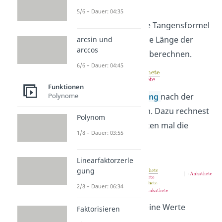
5/6 – Dauer: 04:35
Nun kannst du die Tangensformel
verwenden, um die Länge der
arcsin und
arccos
Gegenkathete
zu berechnen.
6/6 – Dauer: 04:45
Funktionen
Stelle die Gleichung
nach der
Polynome
Gegenkathete
um. Dazu rechnest
Polynom
du auf beiden Seiten mal die
1/8 – Dauer: 03:55
Ankathete
.
Linearfaktorzerle
gung
2/8 – Dauer: 06:34
Jetzt kannst du deine Werte
Faktorisieren
einsetzen.