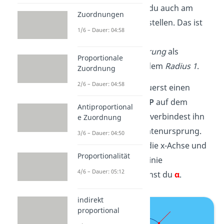
Den tan x kannst du auch am
Zuordnungen
Einheitskreis
darstellen. Das ist
1/6 – Dauer: 04:58
ein Kreis mit dem
Koordinatenursprung
als
Proportionale
Mittelpunkt und dem
Radius 1
.
Zuordnung
2/6 – Dauer: 04:58
Dazu wählst du zuerst einen
beliebigen
Punkt P
auf dem
Antiproportional
Einheitskreis und verbindest ihn
e Zuordnung
mit dem Koordinatenursprung.
3/6 – Dauer: 04:50
Den
Winkel
, den die x-Achse und
Proportionalität
deine gezogene Linie
4/6 – Dauer: 05:12
einschließen, nennst du
α
.
indirekt
proportional