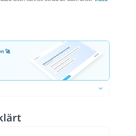
en 🚀
klärt