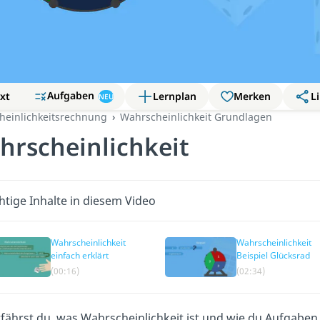
Aufgaben
xt
Lernplan
Merken
Li
NEU
heinlichkeitsrechnung
Wahrscheinlichkeit Grundlagen
hrscheinlichkeit
htige Inhalte in diesem Video
Wahrscheinlichkeit
Wahrscheinlichkeit
einfach erklärt
Beispiel Glücksrad
(00:16)
(02:34)
rfährst du, was Wahrscheinlichkeit ist und wie du Aufgaben