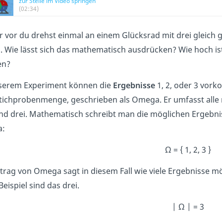
zur Stelle im Video springen
(02:34)
dir vor du drehst einmal an einem Glücksrad mit drei gleich 
. Wie lässt sich das mathematisch ausdrücken? Wie hoch ist
en?
serem Experiment können die
Ergebnisse
1, 2, oder 3 vor
tichprobenmenge, geschrieben als Omega. Er umfasst alle m
nd drei. Mathematisch schreibt man die möglichen Ergebn
a:
Ω = { 1, 2, 3 }
trag von Omega sagt in diesem Fall wie viele Ergebnisse mög
eispiel sind das drei.
| Ω | = 3