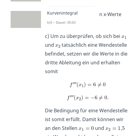
Kurvenintegral
Das sind die potenziellen x-Werte
der Wendepunkte.
6/6 – Dauer: 05:03
c) Um zu überprüfen, ob sich bei
und
tatsächlich eine Wendestelle
befindet, setzen wir die Werte in die
dritte Ableitung ein und erhalten
somit
Die Bedingung für eine Wendestelle
ist somit erfüllt. Damit können wir
an den Stellen
und