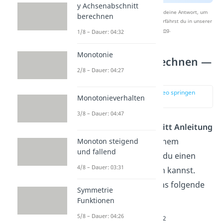
y Achsenabschnitt
Nach Beantwortung speichern wir deine Antwort, um
berechnen
Studyflix zu verbessern. Mehr dazu erfährst du in unserer
Datenschutzerklärung
.
1/8 – Dauer: 04:32
Monotonie
Wendepunkt berechnen —
2/8 – Dauer: 04:27
Beispiel
zur Stelle im Video springen
Monotonieverhalten
(01:13)
3/8 – Dauer: 04:47
Mit der
Schritt-für-Schritt Anleitung
zeigen wir dir nun an einem
Monoton steigend
und fallend
konkreten Beispiel, wie du einen
4/8 – Dauer: 03:31
Wendepunkt berechnen kannst.
Dafür betrachten wir das folgende
Symmetrie
Polynom
Funktionen
5/8 – Dauer: 04:26
3
2
f(x) = x
-3x