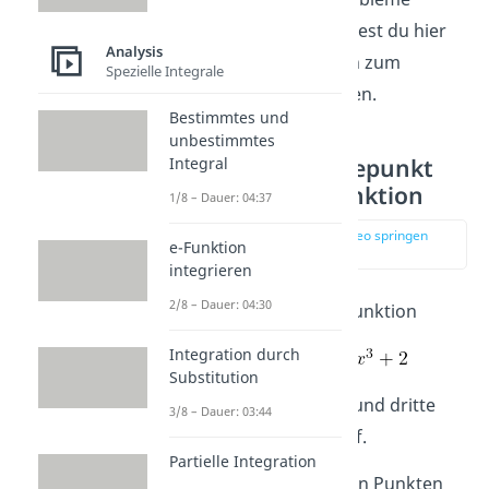
bestimmen kannst, findest du hier
Analysis
noch ein paar Aufgaben zum
Spezielle Integrale
Wendepunkte berechnen.
Bestimmtes und
unbestimmtes
Aufgabe 1: Wendepunkt
Integral
einer Polynomfunktion
1/8 – Dauer: 04:37
zur Stelle im Video springen
e-Funktion
(03:33)
integrieren
2/8 – Dauer: 04:30
Gegeben ist folgende Funktion
Integration durch
Substitution
a) Berechne die zweite und dritte
3/8 – Dauer: 03:44
Ableitung der Funktion f.
Partielle Integration
b) Bestimme, an welchen Punkten