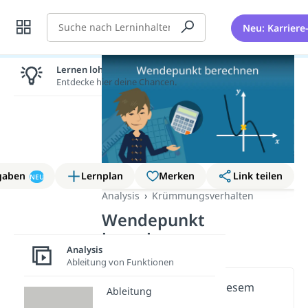
Suche
Neu: Karriere
Lernen lohnt sich!
Entdecke hier deine Chancen.
gaben
Lernplan
Merken
Link teilen
NEU
Analysis
Krümmungsverhalten
Wendepunkt
berechnen
Analysis
Ableitung von Funktionen
Wichtige Inhalte in diesem
Ableitung
Video