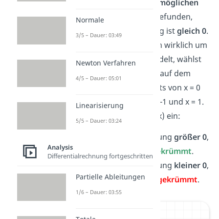
Beispiel:
Du hast einen
möglichen
Wendepunkt
bei x = 0 gefunden,
Normale
doch die dritte Ableitung ist
gleich 0
.
3/5 – Dauer: 03:49
Um zu testen, ob es sich wirklich um
einen Wendepunkt handelt, wählst
Newton Verfahren
du zwei Stellen aus, die auf dem
4/5 – Dauer: 05:01
Graphen links und rechts von x = 0
liegen. Zum Beispiel x = -1 und x = 1.
Linearisierung
Die setzt du dann in f“(x) ein:
5/5 – Dauer: 03:24
Ist die zweite Ableitung
größer 0
,
Analysis
ist die Kurve
linksgekrümmt
.
Differentialrechnung fortgeschritten
Ist die zweite Ableitung
kleiner 0
,
Partielle Ableitungen
ist die Kurve
rechtsgekrümmt
.
1/6 – Dauer: 03:55