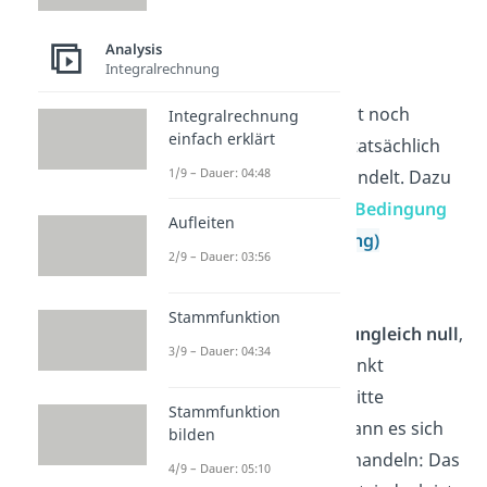
lautet also
Analysis
f“ (x) = 0
Integralrechnung
Aber Achtung!
Du musst noch
Integralrechnung
einfach erklärt
überprüfen, ob es sich tatsächlich
1/9 – Dauer: 04:48
um eine Wendestelle handelt. Dazu
brauchst du die
zweite Bedingung
Aufleiten
(hinreichende Bedingung)
2/9 – Dauer: 03:56
f“'(x) ≠ 0
Stammfunktion
Ist die dritte Ableitung
ungleich null
,
3/9 – Dauer: 04:34
hast du einen Wendepunkt
berechnet! Wenn die dritte
Stammfunktion
Ableitung
gleich 0
ist, kann es sich
bilden
um einen
Sattelpunkt
handeln: Das
4/9 – Dauer: 05:10