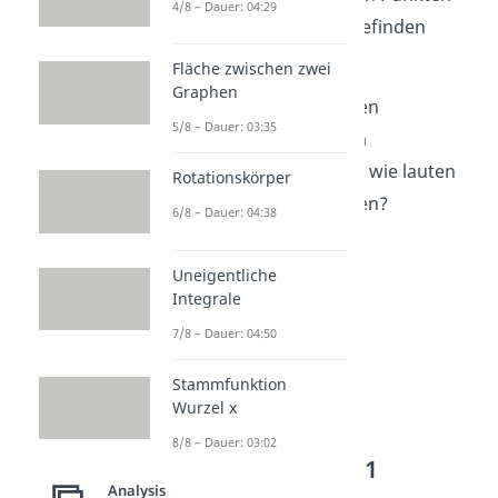
4/8 – Dauer: 04:29
sich eine Wendestelle befinden
könnte.
Fläche zwischen zwei
Graphen
c) Handelt es sich bei den
5/8 – Dauer: 03:35
gefundenen Werten um
Wendestellen? Wenn ja, wie lauten
Rotationskörper
die genauen Koordinaten?
6/8 – Dauer: 04:38
Uneigentliche
Integrale
7/8 – Dauer: 04:50
Stammfunktion
Wurzel x
8/8 – Dauer: 03:02
Lösung: Aufgabe 1
Analysis