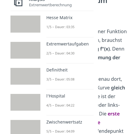
Bedingungen zum
Extremwertberechnung
Wendepunkt
berechnen
Hesse Matrix
1/5 – Dauer: 03:35
Um den Wendepunkt einer Funktion
f ausrechnen zu können, brauchst
Extremwertaufgaben
du die
zweite Ableitung f“(x)
. Denn
2/5 – Dauer: 04:30
sie beschreibt die
Krümmung der
Kurve
.
Definitheit
Der Wendepunkt liegt genau dort,
3/5 – Dauer: 05:08
wo die
Krümmung
der Kurve
gleich
l‘Hospital
0
ist. An der Wendestelle ist der
Funktionsgraph also weder links-
4/5 – Dauer: 04:22
noch rechts gekrümmt. Die
erste
Zwischenwertsatz
Bedingung (notwendige
Bedingung)
für einen Wendepunkt
5/5 – Dauer: 04:09