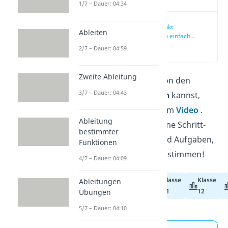
1/7 – Dauer: 04:34
Wendepunkt
Ableiten
berechnen einfach
erklärt
(00:15)
2/7 – Dauer: 04:59
Zweite Ableitung
Wie du bei einer Funktion den
3/7 – Dauer: 04:43
Wendepunkt berechnen
kannst,
zeigen wir dir hier und im
Video
.
Ableitung
Außerdem findest du eine Schritt-
bestimmter
für-Schritt-Anleitung und Aufgaben,
Funktionen
um Wendepunkte zu bestimmen!
4/7 – Dauer: 04:09
Klasse
Klasse
Ableitungen
Abiturvorbereitung
11
12
Übungen
5/7 – Dauer: 04:10