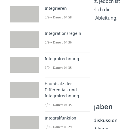
ist auch ein Wendepunkt, jedoch ist
Integrieren
beim Sattelpunkt zusätzlich die
Steigung
, also die erste Ableitung,
5/9 – Dauer: 04:58
gleich 0
!
Integrationsregeln
6/9 – Dauer: 04:36
Integralrechnung
7/9 – Dauer: 04:35
Hauptsatz der
Differential- und
Integralrechnung
Wendepunkt
berechnen Aufgaben
8/9 – Dauer: 04:35
Integralfunktion
Damit du in der
Kurvendiskussion
9/9 – Dauer: 03:29
Wendepunkte ohne Probleme