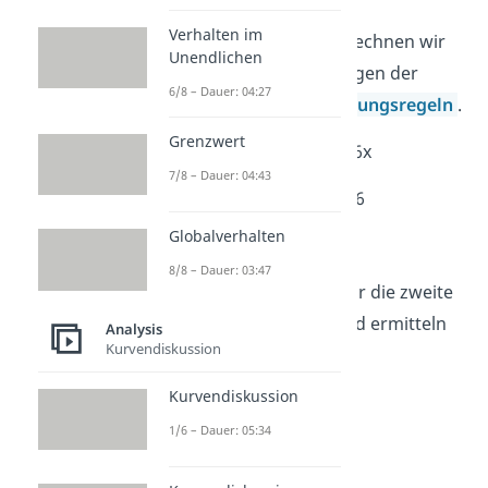
Verhalten im
Schritt 1:
Als Erstes berechnen wir
Unendlichen
die ersten drei Ableitungen der
6/8 – Dauer: 04:27
Funktion mit den
Ableitungsregeln
.
Grenzwert
2
f'(x) = 3x
– 6x
7/8 – Dauer: 04:43
f“(x) = 6x – 6
Globalverhalten
f“'(x) = 6
8/8 – Dauer: 03:47
Schritt 2:
Nun setzen wir die zweite
Ableitung gleich null und ermitteln
Analysis
Kurvendiskussion
die x-Werte:
Kurvendiskussion
6x – 6 = 0
1/6 – Dauer: 05:34
x = 1