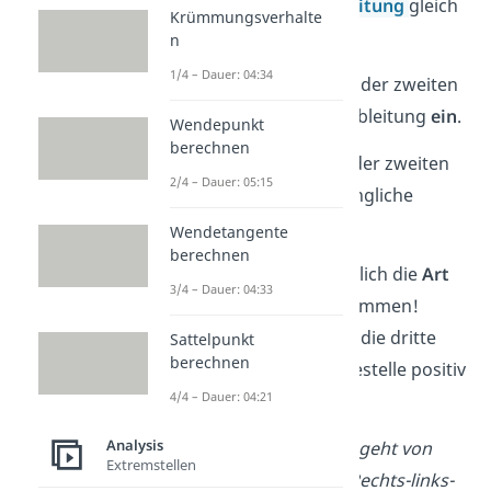
2.
Setze die
zweite Ableitung
gleich
Krümmungsverhalte
0:
f“(x) = 0
n
1/4 – Dauer: 04:34
3.
Setze die Nullstellen
der zweiten
Ableitung in die dritte Ableitung
ein
.
Wendepunkt
berechnen
4.
Setze die Nullstellen der zweiten
2/4 – Dauer: 05:15
Ableitung in die ursprüngliche
Funktion f(x) ein.
Wendetangente
berechnen
Extra:
Du kannst zusätzlich die
Art
3/4 – Dauer: 04:33
des Wendepunkts
bestimmen!
Schaue dir dafür an, ob die dritte
Sattelpunkt
berechnen
Ableitung an der Wendestelle positiv
4/4 – Dauer: 04:21
oder negativ ist. Es gilt:
Analysis
f“'(x) > 0: Die Kurve geht von
Extremstellen
rechts nach links. (Rechts-links-