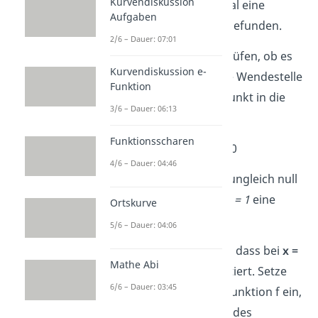
Kurvendiskussion
Damit hast du schon mal eine
Aufgaben
mögliche Wendestelle gefunden.
2/6 – Dauer: 07:01
Schritt 3:
Um zu überprüfen, ob es
Kurvendiskussion e-
sich tatsächlich um eine Wendestelle
Funktion
handelt, setzt du den Punkt in die
3/6 – Dauer: 06:13
dritte Ableitung ein
Funktionsscharen
f“'(1) = 6 ≠ 0
4/6 – Dauer: 04:46
Die dritte Ableitung ist ungleich null
und damit hast du bei
x = 1
eine
Ortskurve
Wendestelle berechnet.
5/6 – Dauer: 04:06
Schritt 4:
Du weißt nun, dass bei
x =
Mathe Abi
1
eine Wendestelle existiert. Setze
6/6 – Dauer: 03:45
jetzt den x-Wert in die Funktion f ein,
um so die y-Koordinate des