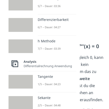
5/7 – Dauer: 03:36
Differenzierbarkeit
6/7 – Dauer: 04:27
h Methode
Expertenwissen: f“'(x) = 0
7/7 – Dauer: 03:39
Ist die dritte Ableitung gleich 0, kann
Analysis
es sein, dass überhaupt kein
Differentialrechnung Anwendung
Wendepunkt vorliegt. Um das zu
Tangente
testen, benutzt du die
zweite
1/5 – Dauer: 04:23
Ableitung
. Mit ihr kannst du die
Krümmung deines Graphen an
Sekante
verschiedenen Stellen herausfinden.
2/5 – Dauer: 04:48