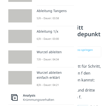
Ableitung Tangens
5/8 – Dauer: 03:58
Schritt-für-Schritt
Ableitung 1/x
Anleitung: Wendepunkt
6/8 – Dauer: 03:00
berechnen
zur Stelle im Video springen
Wurzel ableiten
(02:50)
7/8 – Dauer: 04:34
Nun zeigen wir dir Schritt für Schritt,
Wurzel ableiten
wie du bei einer Funktion f den
einfach erklärt
Wendepunkt ausrechnen kannst:
8/8 – Dauer: 04:21
1.
Bestimme die zweite und dritte
Analysis
Ableitung
der Funktion f.
Krümmungsverhalten