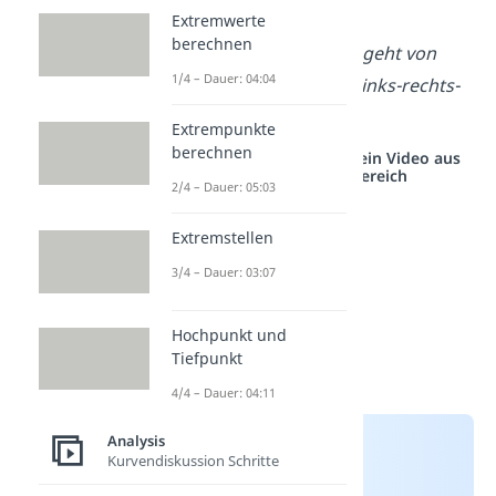
Wendepunkt)
Extremwerte
berechnen
f“'(x) < 0: Die Kurve geht von
1/4 – Dauer: 04:04
links nach rechts. (Links-rechts-
Wendepunkt)
Extrempunkte
berechnen
Studyflix vernetzt: Hier ein Video aus
einem anderen Bereich
2/4 – Dauer: 05:03
Extremstellen
3/4 – Dauer: 03:07
Hochpunkt und
Tiefpunkt
4/4 – Dauer: 04:11
Analysis
Kurvendiskussion Schritte