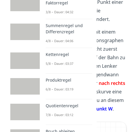
Ein
Wendepunkt
ist der Punkt einer
Faktorregel
Funktion, an dem sich die
3/8 – Dauer: 04:32
Krümmung der Kurve
ändert.
Summenregel und
Stell dir vor, du fährst mit einem
Differenzregel
Fahrrad auf dem Funktionsgraphen
4/8 – Dauer: 04:06
entlang. Der Graph macht zuerst
Kettenregel
eine Linkskurve. Um auf der Bahn zu
5/8 – Dauer: 03:37
bleiben, drehst du deinen Lenker
also stets
nach links
. Irgendwann
Produktregel
musst du deinen Lenker
nach rechts
6/8 – Dauer: 03:19
drehen, da aus der Linkskurve eine
Rechtskurve wird. Genau an diesem
Quotientenregel
Punkt liegt der
Wendepunkt W
.
7/8 – Dauer: 03:12
Bruch ableiten