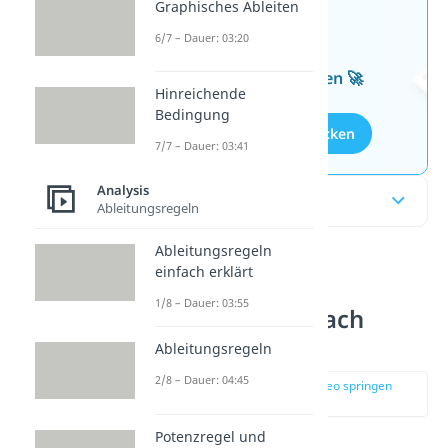
Graphisches Ableiten
Jetzt neu: Teste dein
6/7 – Dauer: 03:20
Wissen mit unseren
kostenlosen Aufgaben 🚀
Hinreichende
Bedingung
Aufgaben entdecken
7/7 – Dauer: 03:41
Analysis
Inhaltsübersicht
Ableitungsregeln
Ableitungsregeln
einfach erklärt
Wendepunkt
1/8 – Dauer: 03:55
berechnen einfach
erklärt
Ableitungsregeln
2/8 – Dauer: 04:45
zur Stelle im Video springen
(00:15)
Potenzregel und