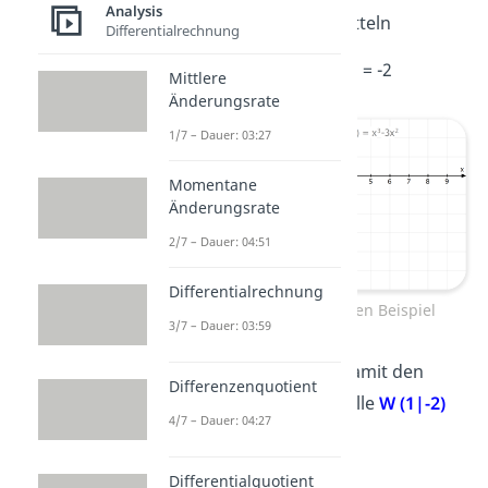
Analysis
Wendepunktes zu ermitteln
Differentialrechnung
3
2
f(1) = 1
– 3 · 1
= -2
Mittlere
Änderungsrate
1/7 – Dauer: 03:27
Momentane
Änderungsrate
2/7 – Dauer: 04:51
Differentialrechnung
Wendepunkt bestimmen Beispiel
3/7 – Dauer: 03:59
Insgesamt haben wir damit den
Differenzenquotient
Wendepunkt an der Stelle
W (1|-2)
4/7 – Dauer: 04:27
bestimmt.
Differentialquotient