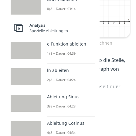
8/8 – Dauer: 03:14
Analysis
Spezielle Ableitungen
Wendepunkt berechnen
e Funktion ableiten
1/8 – Dauer: 04:39
Der
Wendepunkt
ist also die Stelle,
an dem der Funktionsgraph von
ln ableiten
einer
Links-
in eine
2/8 – Dauer: 04:24
Rechtskrümmung
wechselt oder
umgekehrt.
Ableitung Sinus
3/8 – Dauer: 04:28
Ableitung Cosinus
4/8 – Dauer: 04:34