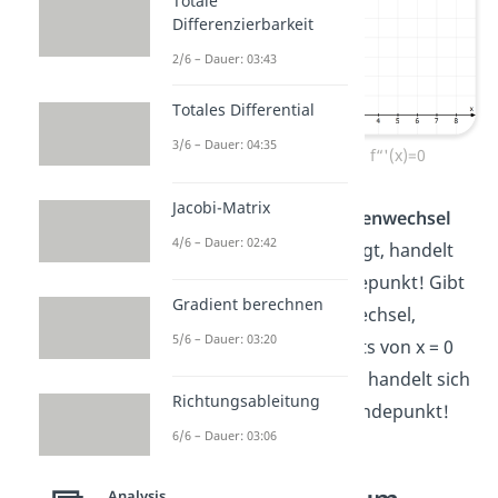
Totale
Differenzierbarkeit
2/6 – Dauer: 03:43
Totales Differential
3/6 – Dauer: 04:35
Wendepunkt testen: f“'(x)=0
Jacobi-Matrix
Wenn also ein
Vorzeichenwechsel
4/6 – Dauer: 02:42
an der Stelle x = 0 vorliegt, handelt
es sich um einen Wendepunkt! Gibt
Gradient berechnen
es keinen Vorzeichenwechsel,
5/6 – Dauer: 03:20
herrscht links und rechts von x = 0
dieselbe Krümmung. Es handelt sich
Richtungsableitung
also nicht um einen Wendepunkt!
6/6 – Dauer: 03:06
Analysis