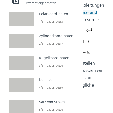
Differentialgeometrie
a) Zum Berechnen der Ableitungen
verwenden wir die
Potenz- und
Polarkoordinaten
Faktorregel
und erhalten somit:
1/6 – Dauer: 04:53
Zylinderkoordinaten
2/6 – Dauer: 03:17
Kugelkoordinaten
b) Um mögliche Wendestellen
3/6 – Dauer: 04:26
ausrechnen zu können, setzen wir
und
Kollinear
erhalten damit zwei mögliche
4/6 – Dauer: 03:59
Wendestellen bei
Satz von Stokes
5/6 – Dauer: 04:06