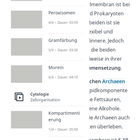
Der
Aufbau
der Zellmembran ist bei
Peroxisomen
den Eukaryoten und Prokaryoten
relativ ähnlich. Bei beiden ist sie
4/6 – Dauer: 03:59
nämlich ziemlich flexibel und
umschließt das Zellinnere. Jedoch
Gramfärbung
unterscheiden sich die beiden
5/6 – Dauer: 03:56
Membrantypen teilweise in ihrer
chemischen Zusammensetzung
.
Murein
6/6 – Dauer: 04:10
In den
prokaryotischen
Archaeen
befinden sich als Lipidkomponente
Cytologie
beispielsweise keine Fettsäuren,
Zellorganisation
sondern verschiedene Alkohole.
Kompartimenti
Dadurch können die Archaeen auch
erung
in extremen Gebieten überleben.
1/4 – Dauer: 05:50
Übrigens:
Die Zellmembran ist
6-10