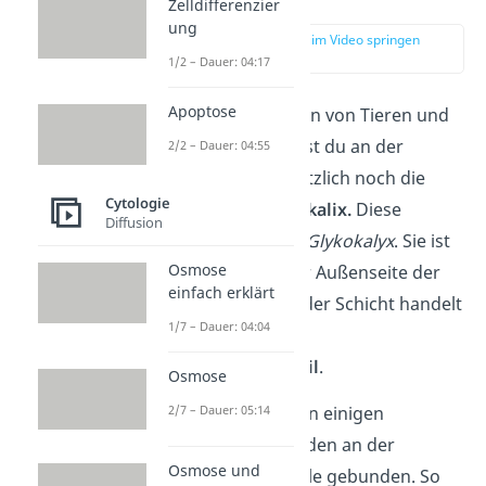
Zelldifferenzier
ung
zur Stelle im Video springen
(02:10)
1/2 – Dauer: 04:17
Apoptose
Innerhalb der Zellen von Tieren und
Prokaryoten findest du an der
2/2 – Dauer: 04:55
Zellmembran zusätzlich noch die
Cytologie
sogenannte
Glykokalix.
Diese
Diffusion
schreibst du auch
Glykokalyx
. Sie ist
Osmose
eine Schicht an der Außenseite der
einfach erklärt
Zellmembran. Bei der Schicht handelt
1/7 – Dauer: 04:04
es sich um einen
Kohlenhydratanteil
.
Osmose
2/7 – Dauer: 05:14
Die Glykokalix ist an einigen
Proteinen und Lipiden an der
Osmose und
Außenseite der Zelle gebunden. So