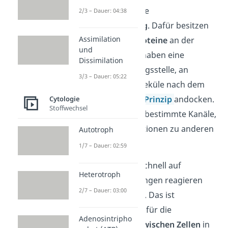
Zellmembran ist die
2/3 – Dauer: 04:38
Signalübertragung
. Dafür besitzen
Assimilation
Zellen
Rezeptorproteine
an der
und
Zellmembran. Sie haben eine
Dissimilation
spezifische Bindungsstelle, an
3/3 – Dauer: 05:22
welcher Signalmoleküle nach dem
Schlüssel-Schloss-Prinzip
andocken.
Cytologie
Stoffwechsel
Das Binden öffnet bestimmte Kanäle,
durch die Informationen zu anderen
Autotroph
Zellen gelangen.
1/7 – Dauer: 02:59
So kann die Zelle schnell auf
Heterotroph
Umweltveränderungen reagieren
2/7 – Dauer: 03:00
und sich anpassen.
Das ist
besonders wichtig für die
Adenosintripho
Kommunikation zwischen Zellen
in