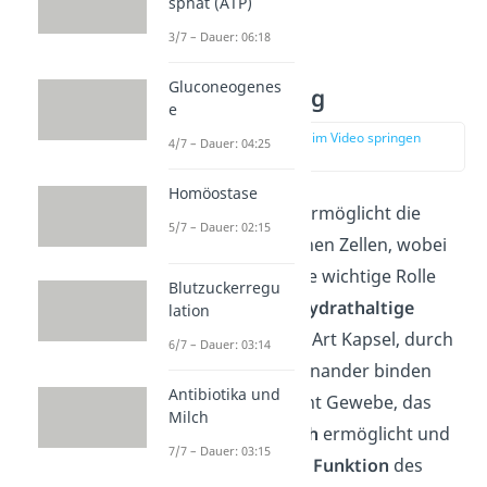
sphat (ATP)
einem Gewebe.
3/7 – Dauer: 06:18
Gluconeogenes
Zellverbindung
e
zur Stelle im Video springen
4/7 – Dauer: 04:25
(05:10)
Homöostase
Die Zellmembran ermöglicht die
5/7 – Dauer: 02:15
Verbindung
zwischen Zellen, wobei
die
Glykokalyx
eine wichtige Rolle
Blutzuckerregu
spielt. Die
kohlenhydrathaltige
lation
Schicht
bildet eine Art Kapsel, durch
6/7 – Dauer: 03:14
die sich Zellen aneinander binden
Antibiotika und
können. So entsteht Gewebe, das
Milch
den
Stoffaustausch
ermöglicht und
7/7 – Dauer: 03:15
die
Struktur
sowie
Funktion
des