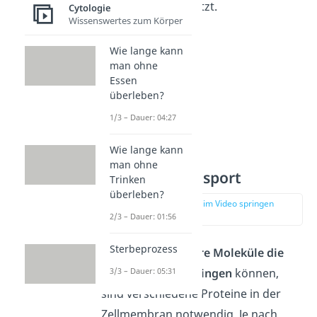
Gewebes unterstützt.
Cytologie
Wissenswertes zum Körper
Wie lange kann
man ohne
Essen
überleben?
1/3 – Dauer: 04:27
Wie lange kann
man ohne
Membrantransport
Trinken
überleben?
zur Stelle im Video springen
(03:18)
2/3 – Dauer: 01:56
Sterbeprozess
Damit auch
größere Moleküle die
Membran durchdringen
können,
3/3 – Dauer: 05:31
sind verschiedene Proteine in der
Zellmembran notwendig. Je nach