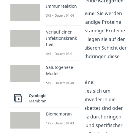
und Aufbau, in folgende
Kategorien
:
Immunreaktion
Periphere Proteine
: Sie werden
3/5 – Dauer: 04:04
auch wechselständige Proteine
oder membranständige Proteine
Verlauf einer
Infektionskrank
genannt. Dabei liegen sie auf der
heit
inneren oder äußeren Schicht der
4/5 – Dauer: 03:01
Membran, durchdringen diese
jedoch nicht.
Salutogenese
Modell
Integrale Proteine
:
5/5 – Dauer: 04:48
Hierbei handelt es sich um
Cytologie
Proteine, die entweder in die
Membran
Membran eingebettet sind oder
Biomembran
diese sogar ganz durchdringen.
1/5 – Dauer: 04:43
Je nach Aufbau und spezifischer