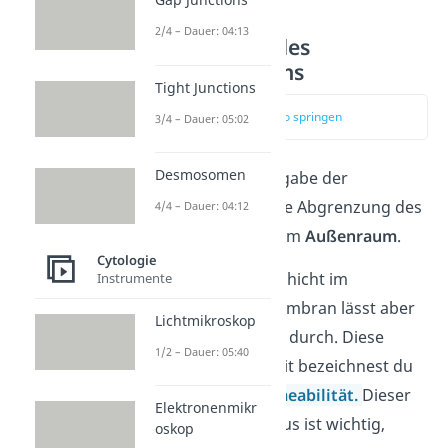
2/4 – Dauer: 04:13
Abgrenzung des
Zellinnenraums
Tight Junctions
zum Video springen
3/4 – Dauer: 05:02
Desmosomen
Die wichtigste Aufgabe der
Zellmembran ist die Abgrenzung des
4/4 – Dauer: 04:12
Zellinnenraums
vom
Außenraum
.
Cytologie
Die hydrophobe Schicht im
Instrumente
Innenraum der Membran lässt aber
Lichtmikroskop
nicht alle Moleküle durch. Diese
1/2 – Dauer: 05:40
Halbdurchlässigkeit bezeichnest du
auch als
Semipermeabilität.
Dieser
Elektronenmikr
Schutzmechanismus ist wichtig,
oskop