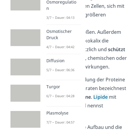
Osmoregulatio
ermöglicht er es den Zellen, sich mit
n
anderen Zellen zu größeren
3/7 – Dauer: 04:13
Zellverbänden
Osmotischer
zusammenzuschließen. Außerdem
Druck
stabilisiert
die Glykokalix die
4/7 – Dauer: 04:42
Zellmembran zusätzlich und
schützt
sie so vor fremden, chemischen oder
Diffusion
mechanischen Einwirkungen.
5/7 – Dauer: 06:36
Merke:
Die Verbindung der Proteine
Turgor
mit den Kohlenhydraten bezeichnest
6/7 – Dauer: 04:28
du als
Glykoproteine
.
Lipide
mit
Kohlenhydratanteil nennst
Plasmolyse
du
Glykolipide
.
7/7 – Dauer: 04:57
Der grundsätzliche Aufbau und die