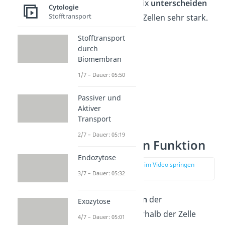
Dicke der Glykokalix
unterscheiden
Cytologie
Stofftransport
sich zwischen den Zellen sehr stark.
Stofftransport
durch
Biomembran
1/7 – Dauer: 05:50
Passiver und
Aktiver
Transport
2/7 – Dauer: 05:19
Zellmembran Funktion
Endozytose
zur Stelle im Video springen
(02:46)
3/7 – Dauer: 05:32
Die
Hauptaufgaben
der
Exozytose
Zellmembran innerhalb der Zelle
4/7 – Dauer: 05:01