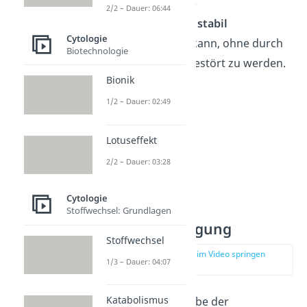
damit die Zelle ihre
2/2 – Dauer: 06:44
Lebensfunktionen stabil
Cytologie
aufrechterhalten
kann, ohne durch
Biotechnologie
äußere Einflüsse gestört zu werden.
Bionik
1/2 – Dauer: 02:49
Lotuseffekt
2/2 – Dauer: 03:28
Cytologie
Stoffwechsel: Grundlagen
Signalübertragung
Stoffwechsel
zur Stelle im Video springen
1/3 – Dauer: 04:07
(04:37)
Katabolismus
Eine weitere Aufgabe der