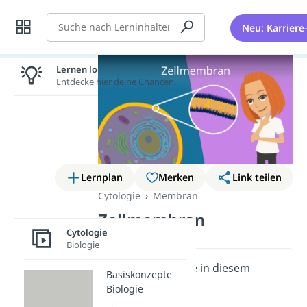
Suche
Neu: Karriere
Lernen lohnt sich!
Entdecke hier deine Chancen.
Lernplan
Merken
Link teilen
Cytologie
Membran
Zellmembran
Cytologie
Biologie
Wichtige Inhalte in diesem
Basiskonzepte
Video
Biologie