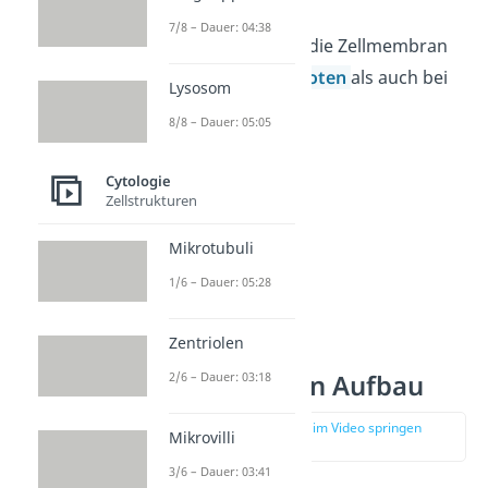
7/8 – Dauer: 04:38
Merke:
Du findest die Zellmembran
sowohl bei
Eukaryoten
als auch bei
Lysosom
Prokaryoten.
8/8 – Dauer: 05:05
Cytologie
Zellstrukturen
Mikrotubuli
1/6 – Dauer: 05:28
Zentriolen
Zellmembran Aufbau
2/6 – Dauer: 03:18
zur Stelle im Video springen
Mikrovilli
(00:50)
3/6 – Dauer: 03:41