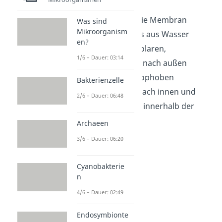
Da der Raum um die Membran
Was sind
Mikroorganism
herum größtenteils aus Wasser
en?
besteht, sind die polaren,
1/6 – Dauer: 03:14
hydrophilen Köpfe nach außen
gewandt. Die hydrophoben
Bakterienzelle
Schwänze zeigen nach innen und
2/6 – Dauer: 06:48
machen den Raum innerhalb der
Doppelschicht aus.
Archaeen
3/6 – Dauer: 06:20
Cyanobakterie
n
4/6 – Dauer: 02:49
Endosymbionte