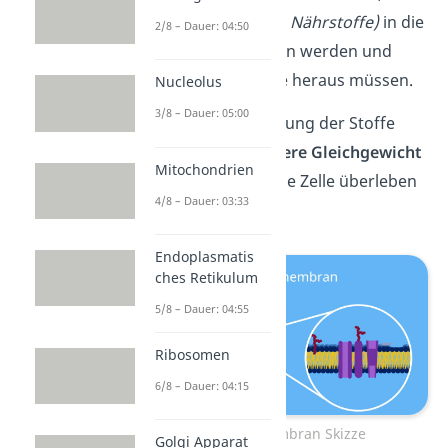
welche Stoffe
(z. B. Nährstoffe)
in die
2/8 – Dauer: 04:50
Zelle hineingelassen werden und
welche Abfallstoffe heraus müssen.
Nucleolus
3/8 – Dauer: 05:00
Die gezielte Steuerung der Stoffe
stabilisiert das
innere Gleichgewicht
Mitochondrien
der Zelle, sodass die Zelle überleben
4/8 – Dauer: 03:33
kann.
Endoplasmatis
ches Retikulum
5/8 – Dauer: 04:55
Ribosomen
6/8 – Dauer: 04:15
Die Zellmembran Skizze
Golgi Apparat