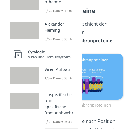
ntheorie
Membranproteine
5/6 – Dauer: 05:38
An der Lipiddoppelschicht der
Alexander
Fleming
Zellmembran liegen
6/6 – Dauer: 05:16
verschiedene
Membranproteine
.
Cytologie
Viren und Immunsystem
Viren Aufbau
1/5 – Dauer: 05:16
Unspezifische
und
Arten von Membranproteinen
spezifische
Immunabwehr
Du unterteilst sie, je nach Position
2/5 – Dauer: 04:43