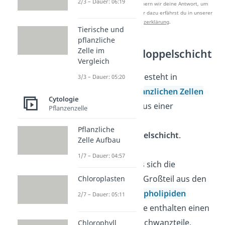
2/3 – Dauer: 06:19
Nach Beantwortung speichern wir deine Antwort, um
Studyflix zu verbessern. Mehr dazu erfährst du in unserer
Datenschutzerklärung
.
Tierische und
pflanzliche
Zelle im
Phospholipiddoppelschicht
Vergleich
Die Zellmembran besteht in
3/3 – Dauer: 05:20
tierischen
und
pflanzlichen
Zellen
Cytologie
und in
Bakterien
aus einer
Pflanzenzelle
sogenannten
Pflanzliche
Phospholipiddoppelschicht
.
Zelle Aufbau
1/7 – Dauer: 04:57
Das bedeutet, dass sich die
Zellmembran zum Großteil aus den
Chloroplasten
sogenannten
Phospholipiden
2/7 – Dauer: 05:11
zusammensetzt. Sie enthalten einen
Kopfteil und zwei Schwanzteile.
Chlorophyll