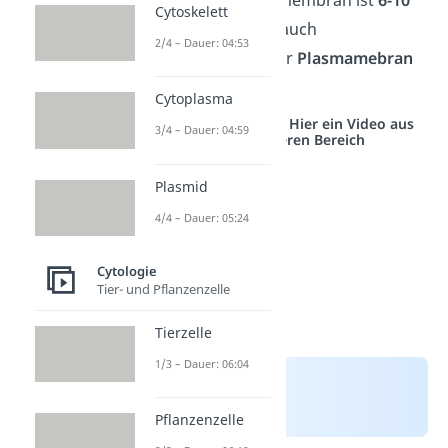
Cytoskelett
nm dick
und wird auch
2/4 – Dauer: 04:53
Zytomembran
oder
Plasmamebran
genannt.
Cytoplasma
Studyflix vernetzt: Hier ein Video aus
3/4 – Dauer: 04:59
einem anderen Bereich
Plasmid
4/4 – Dauer: 05:24
Cytologie
Tier- und Pflanzenzelle
Tierzelle
1/3 – Dauer: 06:04
Pflanzenzelle