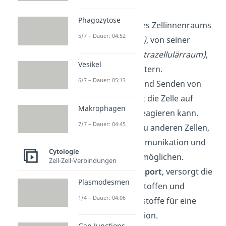
sind:
Phagozytose
Abgrenzung
des Zellinnenraums
5/7 – Dauer: 04:52
(inneres Milieu)
, von seiner
Umgebung
(Extrazellulärraum)
,
Vesikel
um Stoffe zu filtern.
6/7 – Dauer: 05:13
Übertragung
und Senden von
Signalen, damit die Zelle auf
Makrophagen
äußere Reize reagieren kann.
7/7 – Dauer: 04:45
Verknüpfung
zu anderen Zellen,
um die Zellkommunikation und
Cytologie
Stabilität zu ermöglichen.
Zell-Zell-Verbindungen
Membrantransport
, versorgt die
Plasmodesmen
Zelle mit Nährstoffen und
1/4 – Dauer: 04:06
entfernt Abfallstoffe für eine
optimale Funktion.
Gap Junctions