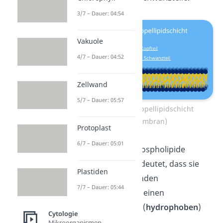
3/7 – Dauer: 04:54
Vakuole
4/7 – Dauer: 04:52
Zellwand
5/7 – Dauer: 05:57
Aufbau der Doppellipidschicht
(Zellmembran)
Protoplast
6/7 – Dauer: 05:01
Insgesamt sind Phospholipide
amphiphil
. Das bedeutet, dass sie
Plastiden
einen wasserliebenden
7/7 – Dauer: 05:44
(
hydrophilen
) und einen
wassermeidenden (
hydrophoben
)
Cytologie
Teil besitzen.
Mikroorganismen