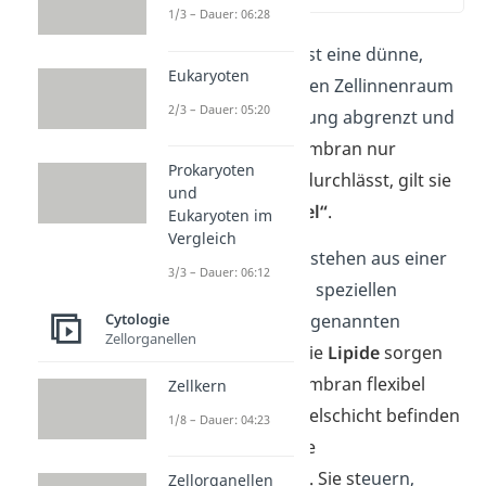
1/3 – Dauer: 06:28
Die
Zellmembran
ist eine dünne,
Eukaryoten
flexible Hülle, die den Zellinnenraum
2/3 – Dauer: 05:20
von seiner Umgebung abgrenzt und
schützt.
Da die Membran nur
Prokaryoten
bestimmte Stoffe durchlässt, gilt sie
und
als „
semipermeabel“
.
Eukaryoten im
Vergleich
Zellmembranen bestehen aus einer
3/3 – Dauer: 06:12
Doppelschicht
von speziellen
Fettsäuren. Den sogenannten
Cytologie
Zellorganellen
Phospholipiden
.
Die
Lipide
sorgen
dafür, dass die Membran flexibel
Zellkern
bleibt. In der Doppelschicht befinden
1/8 – Dauer: 04:23
sich kleine Tore, die
Membranproteine
. Sie
st
euern,
Zellorganellen