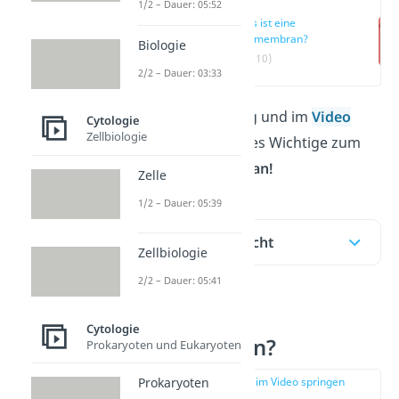
1/2 – Dauer: 05:52
Was ist eine
Zellmembran?
Biologie
(00:10)
2/2 – Dauer: 03:33
In unserem Beitrag und im
Video
Cytologie
Zellbiologie
erklären wir dir alles Wichtige zum
Thema
Zellmembran!
Zelle
1/2 – Dauer: 05:39
Inhaltsübersicht
Zellbiologie
2/2 – Dauer: 05:41
Was ist eine
Cytologie
Zellmembran?
Prokaryoten und Eukaryoten
zur Stelle im Video springen
Prokaryoten
(00:10)