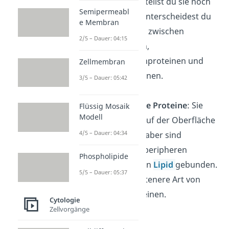
Funktion unterteilst du sie noch
Semipermeabl
weiter. Dabei unterscheidest du
e Membran
unter anderem zwischen
2/5 – Dauer: 04:15
Kanalproteinen,
Transmembranproteinen und
Zellmembran
Rezeptorproteinen.
3/5 – Dauer: 05:42
Lipidverankerte Proteine
: Sie
Flüssig Mosaik
Modell
befinden sich auf der Oberfläche
4/5 – Dauer: 04:34
der Membran, aber sind
entgegen den peripheren
Phospholipide
Proteinen an ein
Lipid
gebunden.
5/5 – Dauer: 05:37
Das ist eine seltenere Art von
Membranproteinen.
Cytologie
Zellvorgänge
Glykokalix