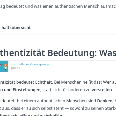
ltag bedeutet und was einen authentischen Mensch ausmach
nhaltsübersicht
thentizität Bedeutung: Was 
zur Stelle im Video springen
(00:17)
ntizität
bedeutet
Echtheit
. Bei Menschen heißt das: Wer au
n und Einstellungen
, statt sich für anderen zu
verstellen
.
edeutet: bei einem authentischen Menschen sind
Denken, 
lt aus, dass er zu sich selbst steht — sowohl zu seinen Stä
hentisch
,
offen
und
wahrhaftig
.