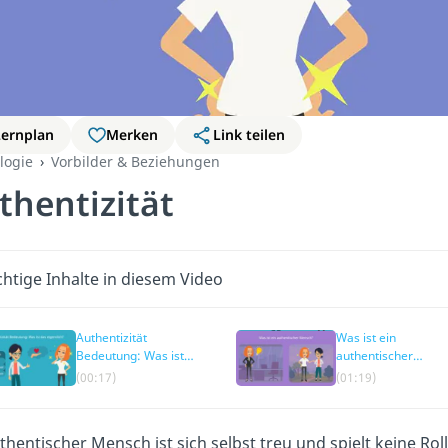
Lernplan
Merken
Link teilen
logie
Vorbilder & Beziehungen
thentizität
htige Inhalte in diesem Video
Authentizität
Was ist ein
Bedeutung: Was ist
authentischer
das eigentlich?
Mensch?
(00:17)
(01:19)
uthentischer Mensch ist sich selbst treu und spielt keine R