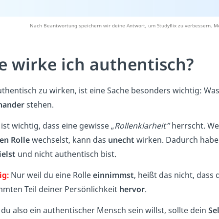
Nach Beantwortung speichern wir deine Antwort, um Studyflix zu verbessern. Me
e wirke ich authentisch?
thentisch zu wirken, ist eine Sache besonders wichtig: Wa
nander
stehen.
ist wichtig, dass eine gewisse „
Rollenklarheit”
herrscht. We
en Rolle
wechselst, kann das
unecht
wirken. Dadurch haben
ielst
und nicht authentisch bist.
ig:
Nur weil du eine Rolle
einnimmst
, heißt das nicht, dass 
mmten Teil deiner Persönlichkeit
hervor
.
u also ein authentischer Mensch sein willst, sollte dein
Se