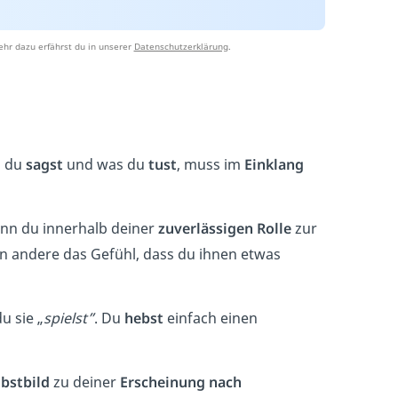
hr dazu erfährst du in unserer
Datenschutzerklärung
.
s du
sagst
und was du
tust
, muss im
Einklang
nn du innerhalb deiner
zuverlässigen Rolle
zur
 andere das Gefühl, dass du ihnen etwas
du sie „
spielst”
. Du
hebst
einfach einen
lbstbild
zu deiner
Erscheinung nach