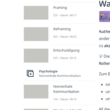
Wa
Framing
3/5 – Dauer: 04:17
Reframing
Authe
4/5 – Dauer: 04:23
ander
zu
ak
Entschuldigung
💡 Die
5/5 – Dauer: 03:12
Rolle
Psychologie
Zum B
Nonverbale Kommunikation
im
Nonverbale
un
Kommunikation
un
1/4 – Dauer: 04:19
All di