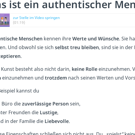
s ist ein authentischer Me
zur Stelle im Video springen
(01:19)
ntische Menschen
kennen ihre
Werte und Wünsche
. Sie 
en. Und obwohl sie sich
selbst treu bleiben
, sind sie in d
zeptieren
.
 Kunst besteht also nicht darin,
keine Rolle
einzunehmen. Vi
n
einzunehmen und
trotzdem
nach seinen Werten und Vors
eispiel kannst du
 Büro die
zuverlässige Person
sein,
ter Freunden die
Lustige
,
d in der Familie die
Liebevolle
.
ese Eigenschaften schließen sich nicht aus. Du „
spielst”
keine