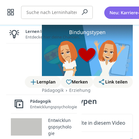
Suche
Neu: Karriere
Lernen lohnt sich!
Entdecke hier deine Chancen.
Lernplan
Merken
Link teilen
Pädagogik
Erziehung
Bindungstypen
Pädagogik
Entwicklungspsychologie
Entwicklun
Wichtige Inhalte in diesem Video
gspsycholo
gie