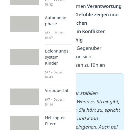
03:52
und übernehmen
Verantwortung
können ihre
Gefühle zeigen
und
Autonomie
darüber sprechen
phase
bleiben auch
in Konflikten
4/7 – Dauer:
04:07
handlungsfähig
lassen ihrem Gegenüber
Belohnungs
Freiraum
, ohne sich
system
Kinder
zurückgewiesen zu fühlen
5/7 – Dauer:
04:43
➡️ Beispiel
Vorpubertät
Anna ist in einer stabilen
6/7 – Dauer:
Partnerschaft. Wenn es Streit gibt,
04:14
bleibt sie ruhig. Sie hört zu, spricht
Helikopter-
über ihre Sicht und kann
Eltern
Kompromisse eingehen. Auch bei