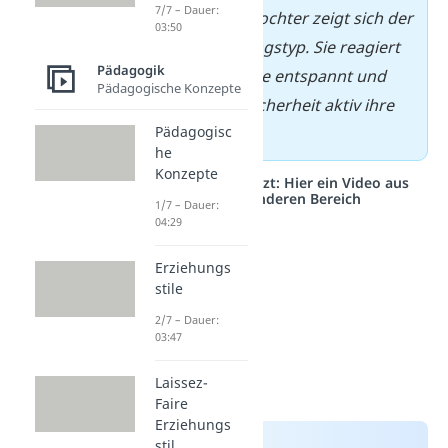
7/7 – Dauer:
ihrer kleinen Tochter zeigt sich der
03:50
sichere Bindungstyp. Sie reagiert
Pädagogik
auf Annas Nähe entspannt und
Pädagogische Konzepte
sucht bei Unsicherheit aktiv ihre
Pädagogisc
Nähe.
he
Konzepte
Studyflix vernetzt: Hier ein Video aus
einem anderen Bereich
1/7 – Dauer:
04:29
Erziehungs
stile
2/7 – Dauer:
03:47
Laissez-
Faire
Erziehungs
stil