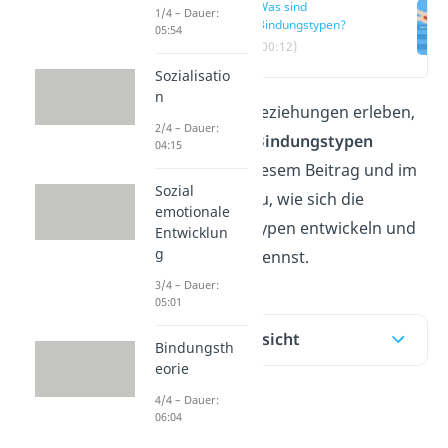
Was sind
1/4 – Dauer:
Bindungstypen?
05:54
(00:12)
Sozialisatio
n
Wie Menschen Beziehungen erleben,
2/4 – Dauer:
wird von ihrem
Bindungstypen
04:15
beeinflusst. In diesem Beitrag und im
Sozial
Video
erfährst du, wie sich die
emotionale
verschiedenen Typen entwickeln und
Entwicklun
g
woran du sie erkennst.
3/4 – Dauer:
05:01
Inhaltsübersicht
Bindungsth
eorie
4/4 – Dauer:
06:04
Was sind