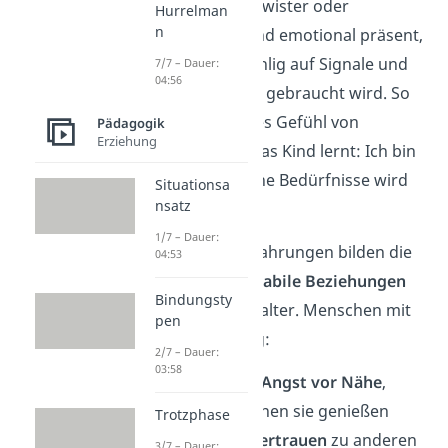
aber auch Geschwister oder
Hurrelman
n
Großeltern — sind emotional präsent,
reagieren feinfühlig auf Signale und
7/7 – Dauer:
04:56
trösten, wenn es gebraucht wird. So
entsteht ein tiefes Gefühl von
Pädagogik
Erziehung
Geborgenheit. Das Kind lernt: Ich bin
wichtig. Auf meine Bedürfnisse wird
Situationsa
nsatz
eingegangen.
1/7 – Dauer:
Diese frühen Erfahrungen bilden die
04:53
Grundlage
für
stabile Beziehungen
Bindungsty
im Erwachsenenalter. Menschen mit
pen
sicherer Bindung:
2/7 – Dauer:
03:58
haben
keine Angst vor Nähe
,
sondern können sie genießen
Trotzphase
entwickeln
Vertrauen
zu anderen
3/7 – Dauer: