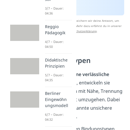
3/7 – Dauer:
04:36
Nach Beantwortung speichern wir deine Antwort, um
Studyflix zu verbessern. Mehr dazu erfährst du in unserer
Reggio
Datenschutzerklärung
.
Pädagogik
4/7 – Dauer:
04:50
Unsichere
Bindungstypen
Didaktische
Prinzipien
Wenn Kinder keine verlässliche
5/7 – Dauer:
04:35
Bindung erleben
, entwickeln sie
eigene Wege, um mit Nähe, Trennung
Berliner
und Unsicherheit umzugehen. Dabei
Eingewöhn
ungsmodell
entstehen sogenannte unsichere
6/7 – Dauer:
Bindungsmuster.
04:32
Zu den unsicheren Bindungstypen