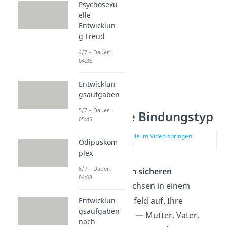
Psychosexu
elle
Entwicklun
g Freud
4/7 – Dauer:
04:36
Entwicklun
gsaufgaben
5/7 – Dauer:
Der sichere Bindungstyp
05:45
zur Stelle im Video springen
Ödipuskom
(00:54)
plex
6/7 – Dauer:
Kinder mit einem sicheren
04:08
Bindungstyp
wachsen in einem
verlässlichen Umfeld auf. Ihre
Entwicklun
gsaufgaben
Bezugspersonen — Mutter, Vater,
nach