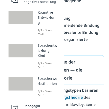
Es gibt
vier grundlegende
Kognitive Entwicklung
Bindungstypen
:
Kognitive
Entwicklun
Sichere Bindung
g
Unsicher-vermeidende Bindung
1/3 – Dauer:
Unsicher-ambivalente Bindung
05:44
Unsicher-desorganisierte
Sprachentw
Bindung
icklung
Kind
Die Grundlage der
2/3 – Dauer:
04:14
Bindungstypen — die
Bindungstheorie
Spracherwe
rbstheorien
Die vier Bindungstypen basieren
3/3 – Dauer:
04:14
auf der
Bindungstheorie
des
Psychologen John Bowlby. Seine
Pädagogik