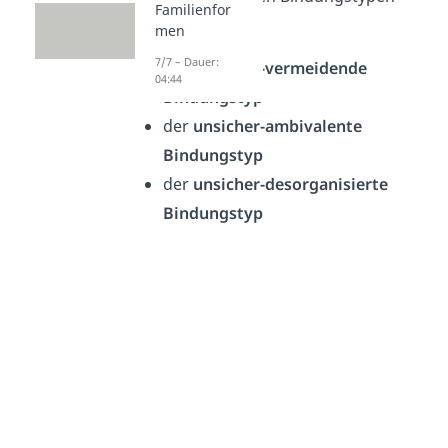
Familienfor
gehören:
men
7/7 – Dauer:
der
unsicher-vermeidende
04:44
Bindungstyp
der
unsicher-ambivalente
Bindungstyp
der
unsicher-desorganisierte
Bindungstyp