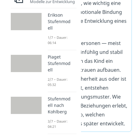
Modelle zur Entwicklung
Theorie erklärt, wie wichtig eine
verlässliche emotionale Bindung
Erikson
für die gesunde Entwicklung eines
Stufenmod
ell
Kindes ist.
1/7 – Dauer:
Wenn Bezugspersonen — meist
06:14
die Eltern — feinfühlig und stabil
Piaget
reagieren, kann das Kind ein
Stufenmod
sicheres Urvertrauen aufbauen.
ell
Bleibt diese Sicherheit aus oder ist
2/7 – Dauer:
05:32
sie wechselhaft, entstehen
unsichere Bindungsmuster. Wie
Stufenmod
ell nach
ein Kind frühe Beziehungen erlebt,
Kohlberg
beeinflusst also, welchen
3/7 – Dauer:
Bindungstyp es später entwickelt.
04:21