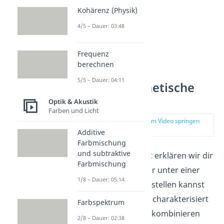
Kohärenz (Physik)
4/5 – Dauer: 03:48
Frequenz
berechnen
Was sind
5/5 – Dauer: 04:11
Elektromagnetische
Wellen?
Optik & Akustik
Farben und Licht
zur Stelle im Video springen
(00:59)
Additive
Farbmischung
und subtraktive
In diesem Abschnitt erklären wir dir
Farbmischung
zunächst, was du dir unter einer
1/8 – Dauer: 05:14
Welle allgemein vorstellen kannst
und wodurch diese charakterisiert
Farbspektrum
wird. Anschließend kombinieren
2/8 – Dauer: 02:38