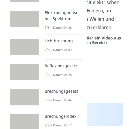
wir dieses Wissen mit elektrischen
und magnetischen Feldern, um
Elektromagnetisc
elektromagnetische Wellen und
hes Spektrum
ihre Eigenschaften zu erklären.
3/8 – Dauer: 04:36
Studyflix vernetzt: Hier ein Video aus
Lichtbrechung
einem anderen Bereich
4/8 – Dauer: 04:03
Reflexionsgesetz
5/8 – Dauer: 04:28
Brechungsgesetz
6/8 – Dauer: 03:44
Brechungsindex
7/8 – Dauer: 05:17