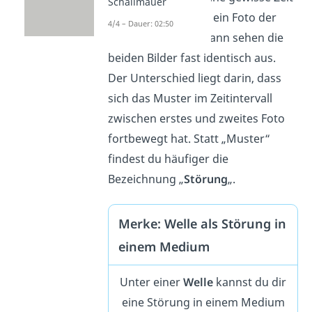
Schallmauer
wartest, um wieder ein Foto der
4/4 – Dauer: 02:50
Welle zu machen, dann sehen die
beiden Bilder fast identisch aus.
Der Unterschied liegt darin, dass
sich das Muster im Zeitintervall
zwischen erstes und zweites Foto
fortbewegt hat. Statt „Muster“
findest du häufiger die
Bezeichnung „
Störung
„.
Merke: Welle als Störung in
einem Medium
Unter einer
Welle
kannst du dir
eine Störung in einem Medium