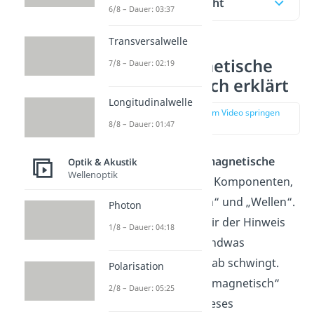
Inhaltsübersicht
6/8 – Dauer: 03:37
Transversalwelle
Elektromagnetische
7/8 – Dauer: 02:19
Wellen einfach erklärt
Longitudinalwelle
zur Stelle im Video springen
(00:11)
8/8 – Dauer: 01:47
Der Name
Elektromagnetische
Optik & Akustik
Wellenoptik
Wellen
besitzt zwei Komponenten,
„Elektromagnetisch“ und „Wellen“.
Photon
Mit „Wellen“ wird dir der Hinweis
1/8 – Dauer: 04:18
gegeben, dass irgendwas
periodisch auf und ab schwingt.
Polarisation
Der Zusatz „Elektromagnetisch“
2/8 – Dauer: 05:25
teilt dir mit, dass dieses