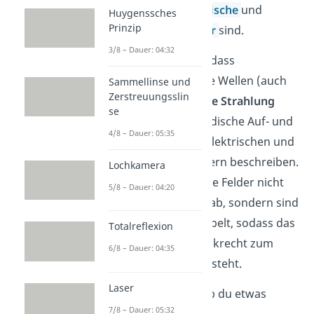
„irgendwas“
elektrische
und
Huygenssches
Prinzip
magnetische Felder
sind.
3/8 – Dauer: 04:32
Das bedeutet also, dass
elektromagnetische Wellen (auch
Sammellinse und
Zerstreuungsslin
elektromagnetische Strahlung
se
genannt) das periodische Auf- und
4/8 – Dauer: 05:35
Abschwingen von elektrischen und
magnetischen Feldern beschreiben.
Lochkamera
Dabei schwingen die Felder nicht
5/8 – Dauer: 04:20
willkürlich auf und ab, sondern sind
miteinander gekoppelt, sodass das
Totalreflexion
elektrische Feld senkrecht zum
6/8 – Dauer: 04:35
magnetischen Feld steht.
Laser
Der Grund, weshalb du etwas
7/8 – Dauer: 05:32