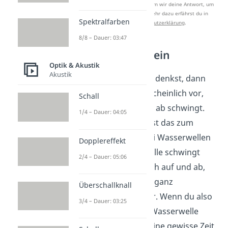
Nach Beantwortung speichern wir deine Antwort, um
Studyflix zu verbessern. Mehr dazu erfährst du in
Spektralfarben
unserer
Datenschutzerklärung
.
8/8 – Dauer: 03:47
Wellen Allgemein
Optik & Akustik
Akustik
Wenn du an Wellen denkst, dann
stellst du dir wahrscheinlich vor,
Schall
dass etwas auf und ab schwingt.
1/4 – Dauer: 04:05
Bei einer Seilwelle ist das zum
Beispiel das Seil, bei Wasserwellen
Dopplereffekt
das Wasser. Die Welle schwingt
2/4 – Dauer: 05:06
aber nicht willkürlich auf und ab,
sondern mit einem ganz
Überschallknall
bestimmten Muster. Wenn du also
3/4 – Dauer: 03:25
ein Foto von einer Wasserwelle
machst und dann eine gewisse Zeit