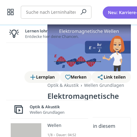
Suche
Neu: Karriere
Lernen lohnt sich!
Entdecke hier deine Chancen.
Lernplan
Merken
Link teilen
Optik & Akustik
Wellen Grundlagen
Elektromagnetische
Wellen
Optik & Akustik
Wellen Grundlagen
Wellen
Wichtige Inhalte in diesem
Video
1/8 – Dauer: 04:52