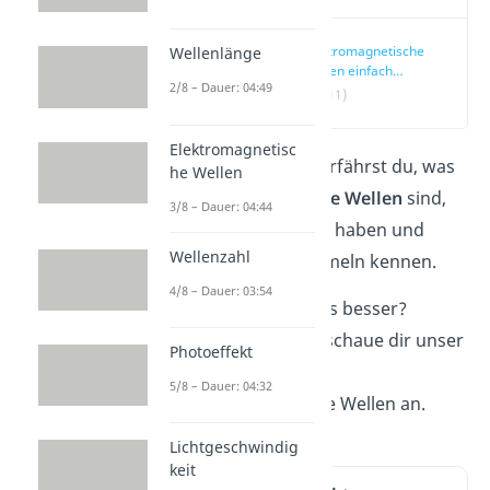
Elektromagnetische
Wellenlänge
Wellen einfach
2/8 – Dauer: 04:49
erklärt
(00:11)
Elektromagnetisc
In diesem Beitrag erfährst du, was
he Wellen
elektromagnetische Wellen
sind,
3/8 – Dauer: 04:44
welchen Nutzen sie haben und
Wellenzahl
lernst wichtige Formeln kennen.
4/8 – Dauer: 03:54
Du lernst mit Videos besser?
Wunderbar! Dann schaue dir unser
Photoeffekt
Video
zum Thema
5/8 – Dauer: 04:32
elektromagnetische Wellen an.
Lichtgeschwindig
keit