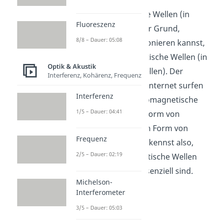
sehen kannst, sind
elektromagnetische Wellen (in
Fluoreszenz
Form von Licht). Der Grund,
8/8 – Dauer: 05:08
weswegen du telefonieren kannst,
sind elektromagnetische Wellen (in
Optik & Akustik
Form von Miktrowellen). Der
Interferenz, Kohärenz, Frequenz
Grund, dass du im Internet surfen
Interferenz
kannst, sind elektromagnetische
1/5 – Dauer: 04:41
Wellen (ebenso in Form von
Mikrowellen oder in Form von
Frequenz
Radiowellen). Du erkennst also,
2/5 – Dauer: 02:19
dass elektromagnetische Wellen
für unser Leben essenziell sind.
Michelson-
Interferometer
3/5 – Dauer: 05:03