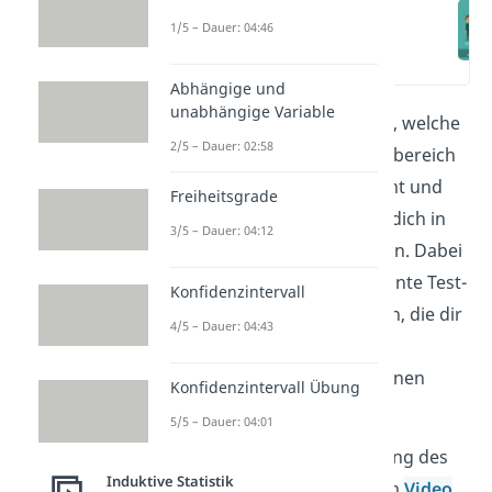
Induktive Statistik
einfach erklärt
1/5 – Dauer: 04:46
(00:18)
Abhängige und
unabhängige Variable
In diesem Beitrag erfährst du, welche
2/5 – Dauer: 02:58
Aufgaben der statistische Teilbereich
induktive Statistik
übernimmt und
Freiheitsgrade
welche spezifischen Themen dich in
3/5 – Dauer: 04:12
der
Inferenzstatistik
erwarten. Dabei
lernst du bereits einige relevante Test-
Konfidenzintervall
und Rechenmethoden kennen, die dir
4/5 – Dauer: 04:43
im Feld der
induktiven
und
inferentiellen
Statistik begegnen
Konfidenzintervall Übung
können.
5/5 – Dauer: 04:01
Eine visuelle Veranschaulichung des
Induktive Statistik
Ganzen findest du in unserem
Video