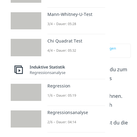
Mann-Whitney-U-Test
3/4 – Dauer: 05:28
Deskriptive und
Induktive Statistik
Chi Quadrat Test
zur Stelle im Video springen
4/4 – Dauer: 05:32
(00:44)
Induktive Statistik
Die induktive Statistik kannst du zum
Regressionsanalyse
besseren Verständnis auch als
Regression
schließende Statistik
oder
beurteilende Statistik
bezeichnen.
1/6 – Dauer: 05:19
Weil es darum geht, statistisch
Regressionsanalyse
logische Schlussfolgerungen
(Inferenzen) zu ziehen, nennst du die
2/6 – Dauer: 04:14
induktive Statistik auch