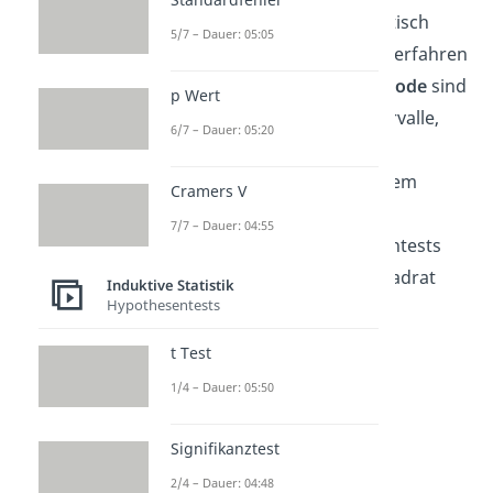
und weitere Methoden statistisch
5/7 – Dauer: 05:05
untermauern. Konkrete Testverfahren
im Zuge der
induktiven Methode
sind
p Wert
beispielsweise Konfidenzintervalle,
6/7 – Dauer: 05:20
das Testen des p Werts am
Signifikanzniveau und in diesem
Cramers V
Zusammenhang auch die
7/7 – Dauer: 04:55
umfangreicheren Hypothesentests
wie der t Test und der Chi Quadrat
Induktive Statistik
Hypothesentests
Test.
t Test
1/4 – Dauer: 05:50
Signifikanztest
2/4 – Dauer: 04:48