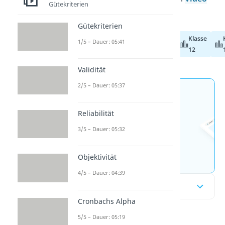
Gütekriterien
zum Thema!
Gütekriterien
Klasse
Klasse
1/5 – Dauer: 05:41
Abiturvorbereitung
11
12
Validität
2/5 – Dauer: 05:37
Jetzt neu: Teste dein
Wissen mit unseren
Reliabilität
kostenlosen Aufgaben 🚀
3/5 – Dauer: 05:32
Aufgaben entdecken
Objektivität
4/5 – Dauer: 04:39
Inhaltsübersicht
Cronbachs Alpha
5/5 – Dauer: 05:19