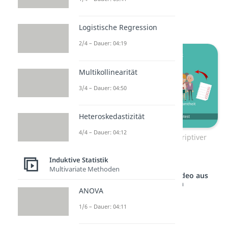
Hypothesentests oder auch
Regressionsanalysen.
Logistische Regression
2/4 – Dauer: 04:19
Multikollinearität
3/4 – Dauer: 04:50
Heteroskedastizität
4/4 – Dauer: 04:12
Vergleich induktiver und deskriptiver
Statistik
Induktive Statistik
Multivariate Methoden
Studyflix vernetzt: Hier ein Video aus
einem anderen Bereich
ANOVA
1/6 – Dauer: 04:11