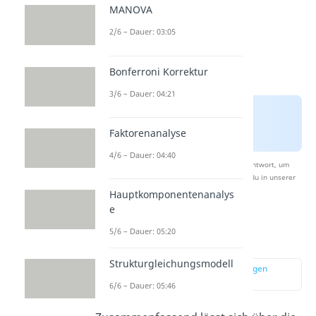
MANOVA
2/6 – Dauer: 03:05
Bonferroni Korrektur
3/6 – Dauer: 04:21
Faktorenanalyse
4/6 – Dauer: 04:40
Nach Beantwortung speichern wir deine Antwort, um
Studyflix zu verbessern. Mehr dazu erfährst du in unserer
Datenschutzerklärung
.
Hauptkomponentenanalys
e
5/6 – Dauer: 05:20
Induktiver Schluss
Strukturgleichungsmodell
zur Stelle im Video springen
(00:36)
6/6 – Dauer: 05:46