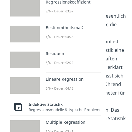
Regressionskoeffizient
Inferenzstatistik
.
3/6 – Dauer: 03:37
Sie unterscheidet sich ganz wesentlich
von der
deskriptiven Statistik
, die
Bestimmtheitsmaß
auch unter dem Begriff
4/6 – Dauer: 04:28
beschreibende Statistik bekannt ist.
Während die deskriptive Statistik eine
Residuen
Stichprobe und ihre Eigenschaften
5/6 – Dauer: 02:22
über verschiedene Parameter erklärt
(z.B. Mittelwert, Varianz), befasst sich
Lineare Regression
die induktive Statistik weiterführend
6/6 – Dauer: 04:15
damit, ebenfalls auf die Parameter für
die zugrunde liegende
Induktive Statistik
Grundgesamtheit zu schließen. Das
Regressionsmodelle & typische Probleme
geschieht in der inferentiellen Statistik
Multiple Regression
über die bereits erwähnten
1/4 – Dauer: 03:41