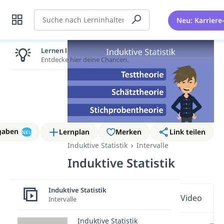
Suche
Neu: Karriere
Lernen lohnt sich!
Entdecke hier deine Chancen.
gaben
Lernplan
Merken
Link teilen
NEU
Induktive Statistik
Intervalle
Induktive Statistik
Induktive Statistik
Wichtige Inhalte in diesem Video
Intervalle
Induktive Statistik