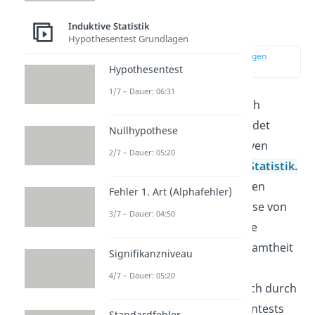
Induktive Statistik
einfach erklärt
Induktive Statistik
Hypothesentest Grundlagen
zur Stelle im Video springen
(00:18)
Hypothesentest
1/7 – Dauer: 06:31
Die induktive Statistik, oft auch
Inferenzstatistik
genannt, bildet
Nullhypothese
gemeinsam mit der deskriptiven
2/7 – Dauer: 05:20
Statistik den Grundstein der
Statistik.
Die Kernaufgabe der induktiven
Fehler 1. Art (Alphafehler)
Statistik besteht darin, Schlüsse von
3/7 – Dauer: 04:50
einer Zufallsstichprobe auf die
zugrunde liegende Grundgesamtheit
Signifikanzniveau
zu übertragen. Diese
4/7 – Dauer: 05:20
Schlussfolgerungen lassen sich durch
Testverfahren wie Hypothesentests
Standardfehler