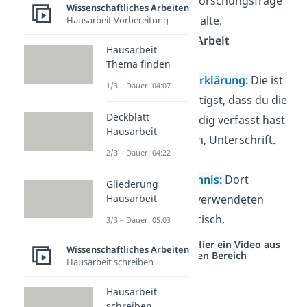
beantworte die Forschungsfrage
Wissenschaftliches Arbeiten
— ohne neue Inhalte.
Hausarbeit Vorbereitung
➡️
5 %–10 % der Arbeit
Hausarbeit
Thema finden
Eidesstattliche Erklärung
:
Die ist
1/3 – Dauer: 04:07
Pflicht
! Du bestätigst, dass du die
Deckblatt
Arbeit selbstständig verfasst hast
Hausarbeit
— mit Ort, Datum, Unterschrift.
2/3 – Dauer: 04:22
Literaturverzeichnis
:
Dort
Gliederung
sortierst du alle verwendeten
Hausarbeit
Quellen
alphabetisch.
3/3 – Dauer: 05:03
Studyflix vernetzt: Hier ein Video aus
Wissenschaftliches Arbeiten
einem anderen Bereich
Hausarbeit schreiben
Hausarbeit
schreiben