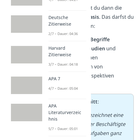
Im Theorieteil lieferst du dann die
wissenschaftliche Basis
. Das darfst du
Deutsche
Zitierweise
dabei nicht vergessen:
2/7 – Dauer: 04:36
Erkläre
zentrale Begriffe
Harvard
Fasse wichtige
Studien
und
Zitierweise
Modelle
zusammen
3/7 – Dauer: 04:18
Zeige, wie du dich von
bestehenden Perspektiven
APA 7
abgrenzt
4/7 – Dauer: 05:04
➡️
Beispielausschnitt
:
APA
Literaturverzeic
Das Homeoffice bezeichnet eine
hnis
Arbeitsform, bei der Beschäftigte
5/7 – Dauer: 05:01
ihre beruflichen Aufgaben ganz