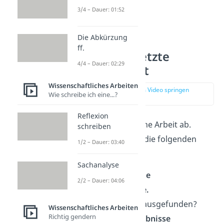
3/4 – Dauer: 01:52
Die Abkürzung
ff.
Fazit — Der letzte
4/4 – Dauer: 02:29
Eindruck zählt
Wissenschaftliches Arbeiten
zur Stelle im Video springen
Wie schreibe ich eine...?
(04:01)
Reflexion
Das Fazit
rundet
deine Arbeit ab.
schreiben
Dabei solltest du an die folgenden
1/2 – Dauer: 03:40
Inhalte denken:
Sachanalyse
Beantworte deine
2/2 – Dauer: 04:06
Forschungsfrage.
Was hast du herausgefunden?
Wissenschaftliches Arbeiten
Richtig gendern
Fasse deine Ergebnisse