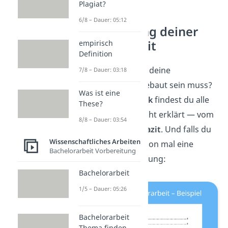
Plagiat?
6/8 – Dauer: 05:12
Die Gliederung deiner
Bachelorarbeit
empirisch
Definition
Du willst wissen, wie deine
7/8 – Dauer: 03:18
Bachelorarbeit aufgebaut sein muss?
Was ist eine
In unserem
Überblick
findest du alle
These?
typischen Kapitel leicht erklärt — vom
8/8 – Dauer: 03:54
Deckblatt bis
zum
Fazit
. Und falls du
Wissenschaftliches Arbeiten
es eilig hast,
hier
schon mal eine
Bachelorarbeit Vorbereitung
beispielhafte Gliederung:
Bachelorarbeit
1/5 – Dauer: 05:26
Bachelorarbeit
Thema finden