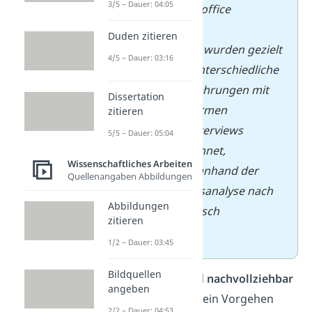
3/5 – Dauer: 04:05
zum Thema Homeoffice
durchgeführt. Die
Duden zitieren
Gesprächspartner wurden gezielt
4/5 – Dauer: 03:16
ausgewählt, um unterschiedliche
Branchen und Erfahrungen mit
Dissertation
mobilen Arbeitsformen
zitieren
abzubilden. Die Interviews
5/5 – Dauer: 05:04
wurden aufgezeichnet,
Wissenschaftliches Arbeiten
transkribiert und anhand der
Quellenangaben Abbildungen
qualitativen Inhaltsanalyse nach
Abbildungen
Mayring systematisch
zitieren
ausgewertet.
1/2 – Dauer: 03:45
Bildquellen
Tipp
:
Sei
präzise
und
nachvollziehbar
angeben
— dein Leser muss dein Vorgehen
2/2 – Dauer: 04:53