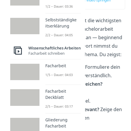
zur Stelle im Video springen
(01:45)
1/2 – Dauer: 03:36
Selbstständigke
Schauen wir uns jetzt die wichtigsten
itserklärung
Bestandteile einer Bachelorarbeit
2/2 – Dauer: 04:05
noch etwas genauer an — beginnend
mit der
Einleitung
. Dort nimmst du
Wissenschaftliches Arbeiten
Facharbeit schreiben
deine Leser mit ins Thema. Du zeigst:
Facharbeit
Worum geht es?
Formuliere dein
Thema klar und verständlich.
1/5 – Dauer: 04:03
Was willst du erreichen?
Facharbeit
Beschreibe dein
Deckblatt
Untersuchungsziel.
2/5 – Dauer: 03:17
Warum ist es relevant?
Zeige den
wissenschaftlichen
Gliederung
Zusammenhang.
Facharbeit