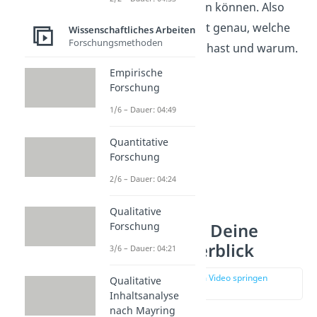
verstehen und prüfen können. Also
beschreibe möglichst genau, welche
Wissenschaftliches Arbeiten
Forschungsmethoden
Schritte du gemacht hast und warum.
Empirische
Forschung
1/6 – Dauer: 04:49
Quantitative
Forschung
2/6 – Dauer: 04:24
Qualitative
Forschung
Ergebnisse — Deine
Daten im Überblick
3/6 – Dauer: 04:21
zur Stelle im Video springen
Qualitative
(03:11)
Inhaltsanalyse
nach Mayring