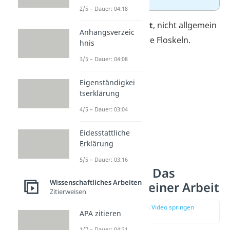
2/5 – Dauer: 04:18
Tipp:
Schreib
konkret
, nicht allgemein
Anhangsverzeic
— und vermeide leere Floskeln.
hnis
3/5 – Dauer: 04:08
Eigenständigkei
tserklärung
4/5 – Dauer: 03:04
Eidesstattliche
Erklärung
5/5 – Dauer: 03:16
Theorieteil — Das
Wissenschaftliches Arbeiten
Fundament deiner Arbeit
Zitierweisen
zur Stelle im Video springen
APA zitieren
(02:10)
1/7 – Dauer: 04:21