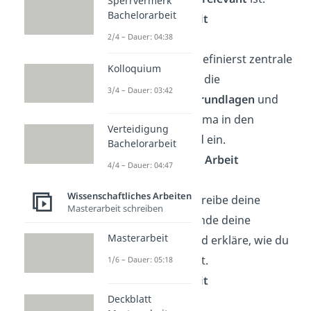
Sperrvermerk
Bachelorarbeit
➡️
10 % der Arbeit
2/4 – Dauer: 04:38
Theorieteil
: Du definierst zentrale
Kolloquium
Begriffe, erklärst die
3/4 – Dauer: 03:42
theoretischen Grundlagen
und
ordnest dein Thema in den
Verteidigung
Forschungsstand ein.
Bachelorarbeit
➡️
30 %–40 % der Arbeit
4/4 – Dauer: 04:47
Wissenschaftliches Arbeiten
Methodik
:
Beschreibe deine
Masterarbeit schreiben
Methode
, begründe deine
Masterarbeit
Entscheidung und erkläre, wie du
vorgegangen bist.
1/6 – Dauer: 05:18
➡️
10 % der Arbeit
Deckblatt