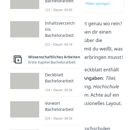
Bachelorarbeit
zur Stelle im Video springen
(00:15)
1/2 – Dauer: 05:03
Aber was kommt jetzt genau wo rein?
Inhaltsverzeich
nis
Keine Sorge! Wir geben dir einen
Bachelorarbeit
schnellen
Überblick
über die
2/2 – Dauer: 05:14
einzelnen Kapitel, damit du weißt, was
du wann und wo unterbringen musst!
Wissenschaftliches Arbeiten
Erste Kapitel Bachelorarbeit
Deckblatt
:
Das Deckblatt enthält
Deckblatt
die
wichtigsten Angaben
:
Titel,
Bachelorarbeit
Name, Studiengang,
Hochschule
1/4 – Dauer: 03:34
und
Abgabedatum
. Achte auf ein
schlichtes, professionelles Layout.
Vorwort
Bachelorarbeit
➡️
1 Seite
2/4 – Dauer: 04:33
Übrigens
:
Viele Hochschulen