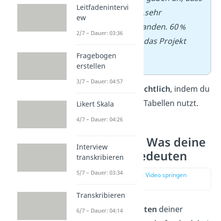
Leitfadenintervi
sie das Thema als „sehr
ew
interessant“ empfanden. 60 %
2/7 – Dauer: 03:36
fühlten sich durch das Projekt
motiviert.
Fragebogen
erstellen
3/7 – Dauer: 04:57
Tipp:
Mach es
übersichtlich
, indem du
Absätze, Listen oder Tabellen nutzt.
Likert Skala
4/7 – Dauer: 04:26
Diskussion — Was deine
Interview
Ergebnisse bedeuten
transkribieren
5/7 – Dauer: 03:34
zur Stelle im Video springen
(03:33)
Transkribieren
Nun geht es ans
Deuten
deiner
6/7 – Dauer: 04:14