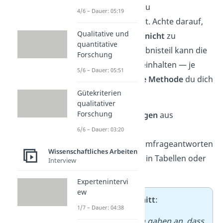
Jetzt zeigst du, was du
4/6 – Dauer: 05:19
herausgefunden hast. Achte darauf,
Qualitative und
die Ergebnisse noch
nicht
zu
quantitative
bewerten
! Dein Ergebnisteil kann die
Forschung
folgenden Punkte beinhalten — je
5/6 – Dauer: 05:51
nachdem, für
welche Methode
du dich
Gütekriterien
entschieden hast:
qualitativer
Forschung
Häufigste Aussagen
aus
Interviews
6/6 – Dauer: 03:20
Verteilung
von Umfrageantworten
Wissenschaftliches Arbeiten
Auffällige Daten
in Tabellen oder
Interview
Diagrammen
Expertenintervi
ew
➡️
Beispielausschnitt
:
1/7 – Dauer: 04:38
75 % der Befragten gaben an, dass