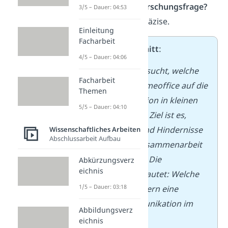
Was ist deine Forschungsfrage?
3/5 – Dauer: 04:53
Formuliere sie präzise.
Einleitung
Facharbeit
➡️
Beispielausschnitt
:
4/5 – Dauer: 04:06
Diese Arbeit untersucht, welche
Facharbeit
Auswirkungen Homeoffice auf die
Themen
Teamkommunikation in kleinen
5/5 – Dauer: 04:10
Unternehmen hat. Ziel ist es,
Erfolgsfaktoren und Hindernisse
Wissenschaftliches Arbeiten
Abschlussarbeit Aufbau
in der digitalen Zusammenarbeit
herauszuarbeiten. Die
Abkürzungsverz
eichnis
Forschungsfrage lautet: Welche
1/5 – Dauer: 03:18
Bedingungen fördern eine
gelungene Kommunikation im
Abbildungsverz
virtuellen Raum?
eichnis