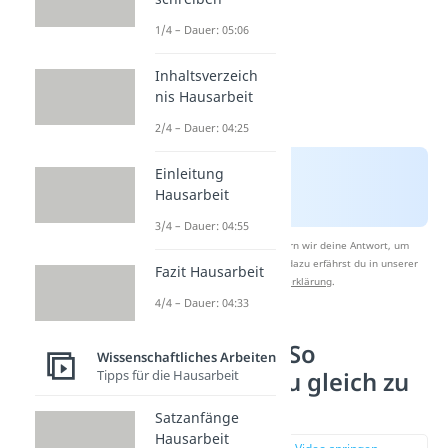
1/4 – Dauer: 05:06
Inhaltsverzeich
nis Hausarbeit
2/4 – Dauer: 04:25
Einleitung
Hausarbeit
3/4 – Dauer: 04:55
Nach Beantwortung speichern wir deine Antwort, um
Studyflix zu verbessern. Mehr dazu erfährst du in unserer
Fazit Hausarbeit
Datenschutzerklärung
.
4/4 – Dauer: 04:33
Einleitung — So
Wissenschaftliches Arbeiten
Tipps für die Hausarbeit
überzeugst du gleich zu
Beginn
Satzanfänge
Hausarbeit