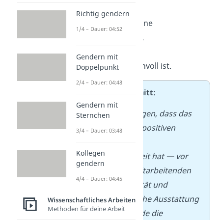
zusammen.
Richtig gendern
Kurz, klar und ohne
1/4 – Dauer: 04:52
Wiederholungen.
Kurzer Ausblick
Gendern mit
Nur, wenn er sinnvoll ist.
Doppelpunkt
2/4 – Dauer: 04:48
➡️
Beispielausschnitt
:
Gendern mit
Die Ergebnisse zeigen, dass das
Sternchen
Homeoffice einen positiven
3/4 – Dauer: 03:48
Einfluss auf die
Kollegen
Arbeitszufriedenheit hat — vor
gendern
allem, wenn die Mitarbeitenden
4/4 – Dauer: 04:45
genügend Flexibilität und
passende technische Ausstattung
Wissenschaftliches Arbeiten
Methoden für deine Arbeit
haben. Damit wurde die