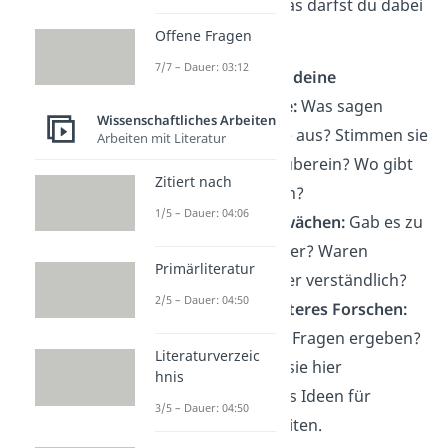
Ergebnisse — und das darfst du dabei
nicht vergessen:
Offene Fragen
7/7 – Dauer: 03:12
Beziehe dich auf deine
Forschungsfrage:
Was sagen
Wissenschaftliches Arbeiten
deine Ergebnisse aus? Stimmen sie
Arbeiten mit Literatur
mit der Theorie überein? Wo gibt
Zitiert nach
es Abweichungen?
1/5 – Dauer: 04:06
Sprich über Schwächen:
Gab es zu
wenige Teilnehmer? Waren
Primärliteratur
Antworten schwer verständlich?
2/5 – Dauer: 04:50
Ausblick auf weiteres Forschen:
Haben sich neue Fragen ergeben?
Literaturverzeic
Dann kannst du sie hier
hnis
ansprechen — als Ideen für
3/5 – Dauer: 04:50
kommende Arbeiten.