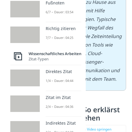
oder teilweise von zu Hause aus
Fußnoten
erledigen — meist mit Hilfe
6/7 – Dauer: 03:54
digitaler Technologien. Typische
Merkmale sind der Wegfall des
Richtig zitieren
Arbeitswegs, flexible Zeiteinteilung
7/7 – Dauer: 04:25
und die Nutzung von Tools wie
Videokonferenzen, Cloud-
Wissenschaftliches Arbeiten
Zitat-Typen
Diensten oder Messenger-
Diensten zur Kommunikation und
Direktes Zitat
Zusammenarbeit mit dem Team.
1/4 – Dauer: 04:44
Zitat im Zitat
2/4 – Dauer: 04:36
Methodik — So erklärst
du dein Vorgehen
Indirektes Zitat
zur Stelle im Video springen