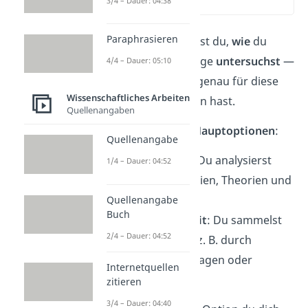
3/4 – Dauer: 04:38
(02:38)
Paraphrasieren
In der Methodik zeigst du,
wie
du
deine Forschungsfrage
untersuchst
—
4/4 – Dauer: 05:10
und
warum
du dich genau für diese
Wissenschaftliches Arbeiten
Methode
entschieden hast.
Quellenangaben
Dabei hast du zwei
Hauptoptionen
:
Quellenangabe
Literaturarbeit
:
Du analysierst
1/4 – Dauer: 04:52
bestehende Studien, Theorien und
Quellen.
Quellenangabe
Buch
Empirische Arbeit
: Du sammelst
2/4 – Dauer: 04:52
eigene Daten — z. B. durch
Interviews, Umfragen oder
Internetquellen
Experimente.
zitieren
3/4 – Dauer: 04:40