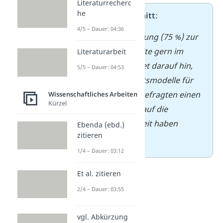
Literaturrecherc
he
➡️
Beispielausschnitt
:
4/5 – Dauer: 04:36
Die hohe Zustimmung (75 %) zur
Aussage „Ich arbeite gern im
Literaturarbeit
Homeoffice“ deutet darauf hin,
5/5 – Dauer: 04:53
dass flexible Arbeitsmodelle für
die Mehrheit der Befragten einen
Wissenschaftliches Arbeiten
Kürzel
positiven Einfluss auf die
Arbeitszufriedenheit haben
Ebenda (ebd.)
zitieren
könnten.
1/4 – Dauer: 03:12
Et al. zitieren
2/4 – Dauer: 03:55
vgl. Abkürzung