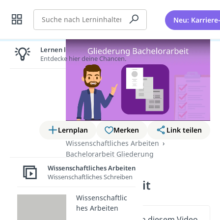
Suche
Neu: Karriere
Lernen lohnt sich!
Entdecke hier deine Chancen.
Lernplan
Merken
Link teilen
Wissenschaftliches Arbeiten
Bachelorarbeit Gliederung
Gliederung
Wissenschaftliches Arbeiten
Wissenschaftliches Schreiben
Bachelorarbeit
Wissenschaftlic
hes Arbeiten
Wichtige Inhalte in diesem Video