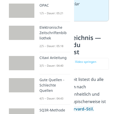
Forschungsfrage klar
OPAC
beantwortet.
1/5 – Dauer: 05:21
Elektronische
Zeitschriftenbib
Literaturverzeichnis —
liothek
Zeig, worauf du
2/5 – Dauer: 05:18
aufgebaut hast
Citavi Anleitung
zur Stelle im Video springen
3/5 – Dauer: 04:40
(04:24)
Am Ende deiner Arbeit listest du alle
Gute Quellen -
Schlechte
Quellen
alphabetisch
nach
Quellen
Nachnamen auf — einheitlich und
4/5 – Dauer: 04:43
sauber formatiert. Typischerweise ist
das im
APA-
oder
Harvard
–
Stil
.
SQ3R-Methode