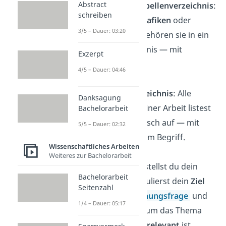
Abstract
Abbildungs- / Tabellenverzeichnis
:
schreiben
Wenn du viele
Grafiken
oder
3/5 – Dauer: 03:20
Tabellen
nutzt, gehören sie in ein
eigenes Verzeichnis — mit
Exzerpt
Seitenangaben.
4/5 – Dauer: 04:46
Abkürzungsverzeichnis
: Alle
Danksagung
Abkürzungen
deiner Arbeit listest
Bachelorarbeit
du hier alphabetisch auf — mit
5/5 – Dauer: 02:32
ausgeschriebenem Begriff.
Wissenschaftliches Arbeiten
Weiteres zur Bachelorarbeit
Einleitung
:
Hier stellst du dein
Bachelorarbeit
Thema vor, formulierst dein
Ziel
Seitenzahl
und deine
Forschungsfrage
und
1/4 – Dauer: 05:17
beschreibst, warum das Thema
wissenschaftlich
relevant
ist.