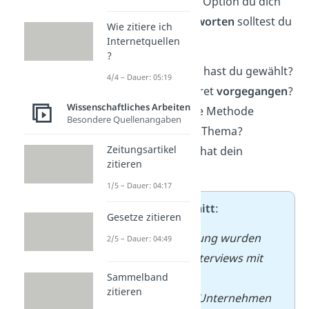
Aber egal für welche Option du dich
entscheidest,
beantworten
solltest du
Wie zitiere ich
immer:
Internetquellen
?
Welche
Methode
hast du gewählt?
4/4 – Dauer: 05:19
Wie bist du konkret
vorgegangen
?
Wissenschaftliches Arbeiten
Warum war diese Methode
Besondere Quellenangaben
sinnvoll
für dein Thema?
Zeitungsartikel
Welche
Grenzen
hat dein
zitieren
Vorgehen?
1/5 – Dauer: 04:17
➡️
Beispielausschnitt
:
Gesetze zitieren
Für die Untersuchung wurden
2/5 – Dauer: 04:49
zehn qualitative Interviews mit
Führungskräften
Sammelband
zitieren
mittelständischer Unternehmen