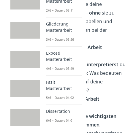
Masterarbeit
Ergebnisse
: Stelle deine
2/6 – Dauer: 03:11
Ergebnisse dar —
ohne
sie zu
interpretieren
. Tabellen und
Gliederung
Diagramme helfen bei der
Masterarbeit
Übersicht.
3/6 – Dauer: 03:56
➡️
10 %–20 % der Arbeit
Exposé
Masterarbeit
Diskussion
:
Jetzt
interpretierst
du
4/6 – Dauer: 03:49
deine Ergebnisse: Was bedeuten
sie im Hinblick auf deine
Fazit
Masterarbeit
Forschungsfrage?
5/6 – Dauer: 04:02
➡️
5 %–20 % der Arbeit
Dissertation
Fazit
:
Fasse deine
wichtigsten
6/6 – Dauer: 04:01
Ergebnisse zusammen
,