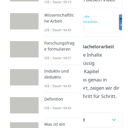
1/8 – Dauer: 05:19
Wissenschaftlic
Wie ist die
he Arbeit
Bachelorarbeit
aufgebaut?
(00:15)
2/8 – Dauer: 04:43
Forschungsfrag
Die
Gliederung
der
Bachelorarbeit
e formulieren
legt fest, wie du deine Inhalte
3/8 – Dauer: 04:27
strukturiert und schlüssig
präsentierst. Welche Kapitel
Induktiv und
deduktiv
dazugehören und was genau in
4/8 – Dauer: 04:43
welches Kapitel gehört, zeigen wir dir
hier und im
Video
Schritt für Schritt.
Definition
5/8 – Dauer: 04:43
Inhaltsübersicht
Was ist ein