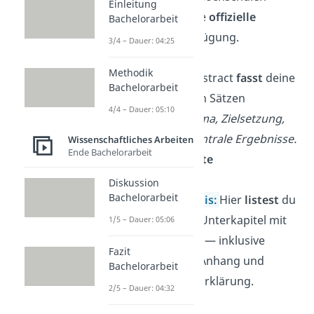
Einleitung
stellen dafür eine
offizielle
Bachelorarbeit
Vorlage
zur Verfügung.
3/4 – Dauer: 04:25
Methodik
Abstract:
Der Abstract
fasst
deine
Bachelorarbeit
Arbeit in wenigen Sätzen
4/4 – Dauer: 05:10
zusammen
:
Thema, Zielsetzung,
Methode
und
zentrale Ergebnisse.
Wissenschaftliches Arbeiten
Ende Bachelorarbeit
➡️
maximal 1 Seite
Diskussion
Bachelorarbeit
Inhaltsverzeichnis:
Hier
listest
du
alle
Kapitel
und Unterkapitel mit
1/5 – Dauer: 05:06
Seitenzahlen
auf
— inklusive
Fazit
Verzeichnissen, Anhang und
Bachelorarbeit
eidesstattlicher Erklärung.
2/5 – Dauer: 04:32