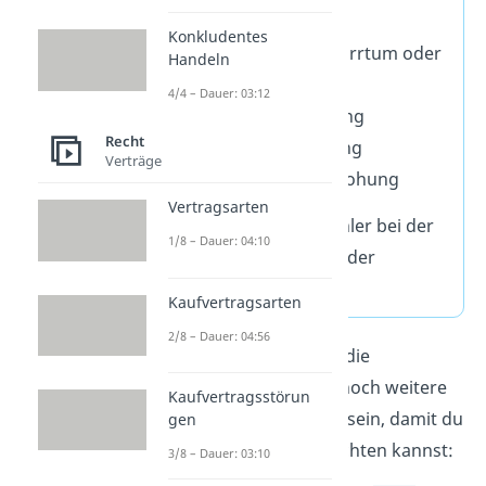
zählen:
Konkludentes
Irrtum (Erklärungsirrtum oder
Handeln
Inhaltsirrtum)
4/4 – Dauer: 03:12
falsche Übermittlung
Recht
Arglistige Täuschung
Verträge
Widerrechtliche Drohung
Vertragsarten
In jedem Fall liegen Fehler bei der
1/8 – Dauer: 04:10
Willensäußerung oder der
Willensbildung vor.
Kaufvertragsarten
2/8 – Dauer: 04:56
Neben den Gründen für die
Anfechtbarkeit müssen noch weitere
Kaufvertragsstörun
Voraussetzungen erfüllt sein, damit du
gen
ein Rechtsgeschäft anfechten kannst:
3/8 – Dauer: 03:10