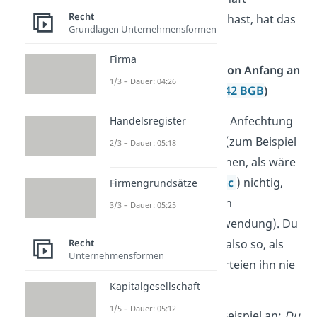
Recht
erfolgreich angefochten hast, hat das
Grundlagen Unternehmensformen
vor allem zwei Folgen:
Firma
Das Rechtsgeschäft ist von Anfang an
1/3 – Dauer: 04:26
nichtig (unwirksam) (
§ 142 BGB
)
Nach einer erfolgreichen Anfechtung
Handelsregister
wird ein Rechtsgeschäft (zum Beispiel
2/3 – Dauer: 05:18
ein
Kaufvertrag
) so gesehen, als wäre
es von Anfang an (
ex tunc
) nichtig,
Firmengrundsätze
also unwirksam, gewesen
3/3 – Dauer: 05:25
(rechtsvernichtende Einwendung). Du
betrachtest den Vertrag also so, als
Recht
Unternehmensformen
hätten die beteiligten Parteien ihn nie
abgeschlossen.
Kapitalgesellschaft
1/5 – Dauer: 05:12
Schau dir das an einem Beispiel an:
Du