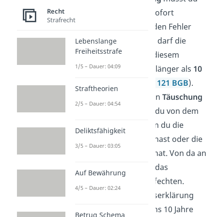
Recht
das Rechtsgeschäft sofort
Strafrecht
anfechten, wenn du den Fehler
bemerkst. Außerdem darf die
Lebenslange
Freiheitsstrafe
Willenserklärung zu diesem
1/5 – Dauer: 04:09
Zeitpunkt noch nicht länger als
10
Jahre
zurückliegen (
§ 121 BGB
).
Straftheorien
Bei Anfechtung wegen
Täuschung
2/5 – Dauer: 04:54
oder
Drohung
gehst du von dem
Zeitpunkt aus, zu dem du die
Deliktsfähigkeit
Täuschung entdeckt hast oder die
3/5 – Dauer: 03:05
Bedrohung geendet hat. Von da an
hast du
ein Jahr
Zeit, das
Auf Bewährung
Rechtsgeschäft anzufechten.
4/5 – Dauer: 02:24
Dabei darf die Willenserklärung
aber wieder höchstens 10 Jahre
Betrug Schema