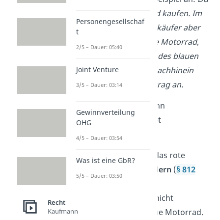
willst ein neues Motorrad kaufen. Im
Personengesellschaf
Laden zeigst du dem Verkäufer aber
t
versehentlich das falsche Motorrad,
2/5 – Dauer: 05:40
nämlich das rote anstatt des blauen
(Erklärungsirrtum). Im Nachhinein
Joint Venture
fechtest du den Kaufvertrag an.
3/5 – Dauer: 03:14
Der Kaufvertrag wird dann
Gewinnverteilung
unwirksam
. Das bedeutet
OHG
insbesondere:
4/5 – Dauer: 03:54
Der Verkäufer kann das rote
Was ist eine GbR?
Motorrad
zurückfordern
(
§ 812
5/5 – Dauer: 03:50
BGB
).
Du bekommst dann nicht
Recht
Kaufmann
automatisch das blaue Motorrad.