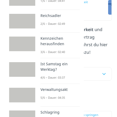
1/6 – Dauer: 04:41
Anfechtbarkeit
Definition
(00:14)
Reichsadler
2/6 – Dauer: 02:49
Was bedeutet
Anfechtbarkeit
und
wann kannst du einen Vertrag
Kennzeichen
herausfinden
anfechten? Das alles erfährst du hier
und in unserem
Video
dazu!
3/6 – Dauer: 02:40
Ist Samstag ein
Werktag?
Inhaltsübersicht
4/6 – Dauer: 03:37
Verwaltungsakt
Anfechtbarkeit
5/6 – Dauer: 04:35
Definition
Schlagring
zur Stelle im Video springen