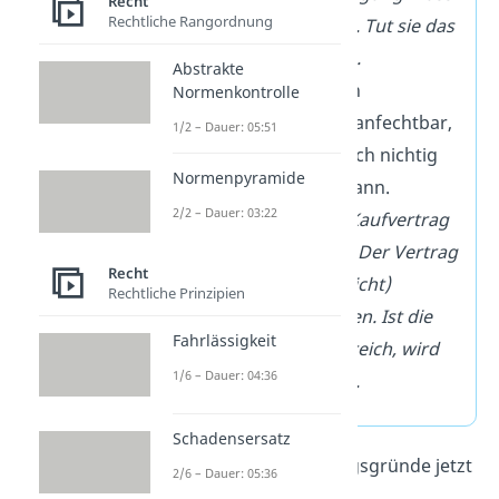
Recht
Rechtliche Rangordnung
schriftlich erfolgen. Tut sie das
nicht, ist sie nichtig.
Abstrakte
Anfechtbarkeit
: Ein
Normenkontrolle
Rechtsgeschäft ist anfechtbar,
1/2 – Dauer: 05:51
wenn es nachträglich nichtig
Normenpyramide
gemacht werden kann.
2/2 – Dauer: 03:22
Beispiel:
In einem Kaufvertrag
war ein Tippfehler. Der Vertrag
Recht
kann (muss aber nicht)
Rechtliche Prinzipien
angefochten werden. Ist die
Fahrlässigkeit
Anfechtung erfolgreich, wird
1/6 – Dauer: 04:36
der Vertrag nichtig.
Schadensersatz
Schau dir die Anfechtungsgründe jetzt
2/6 – Dauer: 05:36
genauer an!