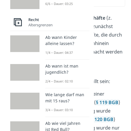
(00:14)
6/6 – Dauer: 03:25
Anfechtbare Rechtsgeschäfte
(z.
Recht
Altersgrenzen
B.
der Kaufvertrag
) sind zunächst
wirksame
Rechtsgeschäfte, die durch
Ab wann Kinder
eine
Anfechtung
im Nachhinein
alleine lassen?
unwirksam
(nichtig) gemacht werden
1/4 – Dauer: 04:37
können.
Ab wann ist man
jugendlich?
Dafür muss einer der
Anfechtungsgründe
erfüllt sein:
2/4 – Dauer: 02:10
Es lag ein
Irrtum
bei einer
Wie lange darf man
mit 15 raus?
Willenserklärung vor (
§ 119 BGB
)
Eine Willenserklärung wurde
3/4 – Dauer: 03:10
falsch übermittelt
(
§ 120 BGB
)
Ab wie viel Jahren
Eine
Willenserklärung wurde nur
ist Red Bull?