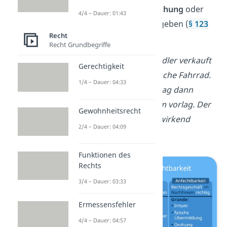
aufgrund einer
Täuschung
oder
4/4 – Dauer: 01:43
einer
Drohung
abgegeben (
§ 123
Recht
BGB
)
Recht Grundbegriffe
Beispiel
:
Ein Fahrradhändler verkauft
Gerechtigkeit
dir versehentlich das falsche Fahrrad.
1/4 – Dauer: 04:33
Du kannst den Kaufvertrag dann
anfechten, weil ein Irrtum vorlag. Der
Gewohnheitsrecht
Vertrag wird somit rückwirkend
2/4 – Dauer: 04:09
nichtig.
Funktionen des
Rechts
3/4 – Dauer: 03:33
Ermessensfehler
4/4 – Dauer: 04:57