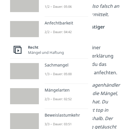
deine Willenserklärung also falsch an
1/2 – Dauer: 05:06
den Fahrradhändler übermittelt.
Anfechtbarkeit
Anfechtung wegen arglistiger
2/2 – Dauer: 04:42
Täuschung (
§ 123 BGB
)
Wenn du nur aufgrund einer
Recht
Mängel und Haftung
Täuschung
deine Willenserklärung
abgegeben hast, kannst du das
Sachmangel
Rechtsgeschäft ebenfalls anfechten.
1/3 – Dauer: 05:00
Beispiel:
Ein Gebrauchtwagenhändler
Mängelarten
verschweigt dir bewusst die Mängel,
2/3 – Dauer: 02:52
die ein bestimmtes Auto hat. Du
denkst somit, das Auto ist top in
Beweislastumkehr
Schuss und kaufst es deshalb.
Der
3/3 – Dauer: 03:51
Händler hat dich arglistig getäuscht