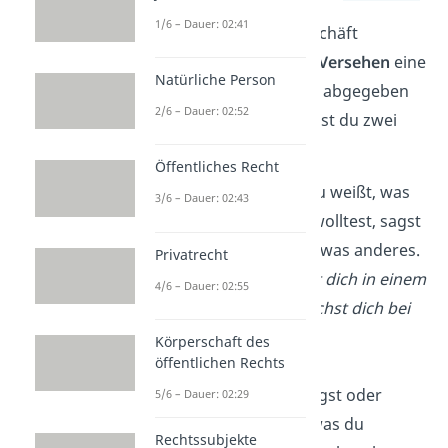
1/6 – Dauer: 02:41
Du kannst ein Rechtsgeschäft
anfechten, wenn du
aus Versehen
eine
Natürliche Person
falsche Willenserklärung abgegeben
2/6 – Dauer: 02:52
hast. Dabei unterscheidest du zwei
Fälle:
Öffentliches Recht
Erklärungsirrtum
: Du weißt, was
3/6 – Dauer: 02:43
du eigentlich sagen wolltest, sagst
aber versehentlich etwas anderes.
Privatrecht
Beispiel:
Du vertippst dich in einem
4/6 – Dauer: 02:55
Vertrag oder versprichst dich bei
einem mündlichen
Körperschaft des
öffentlichen Rechts
Vertragsabschluss.
Inhaltsirrtum
: Du sagst oder
5/6 – Dauer: 02:29
schreibst zwar das, was du
Rechtssubjekte