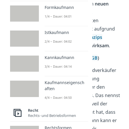
Dafür musst du einen
neuen
Formkaufmann
Kaufvertrag
machen.
1/4 – Dauer: 04:01
Die Übergabe des roten
Motorrads an dich ist aufgrund
Istkaufmann
des
Abstraktionsprinzips
2/4 – Dauer: 04:02
trotzdem
rechtlich wirksam
.
Schadensersatz
Kannkaufmann
(
§ 122 BGB
)
3/4 – Dauer: 04:14
Stell dir vor, der Motorradverkäufer
hat durch deine Anfechtung
Kaufmannseigensch
zusätzliche Kosten, weil er den
aften
Auftrag stornieren
muss. Das nennst
4/4 – Dauer: 04:50
du Vertrauensschaden, weil der
Recht
Verkäufer darauf vertraut hat, dass
Rechts- und Betriebsformen
der Vertrag richtig ist. Dann kann er
Rechtsformen
die Stornierungskosten als