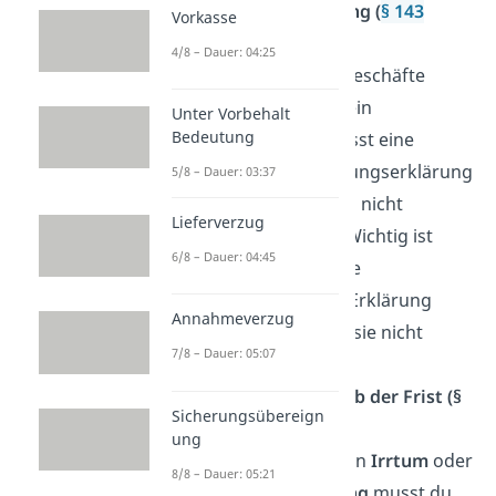
Anfechtungserklärung (
§ 143
Vorkasse
BGB
):
4/8 – Dauer: 04:25
Anfechtbare Rechtsgeschäfte
werden nicht von allein
Unter Vorbehalt
Bedeutung
angefochten. Du musst eine
sogenannte Anfechtungserklärung
5/8 – Dauer: 03:37
abgeben. Diese muss nicht
Lieferverzug
schriftlich erfolgen. Wichtig ist
6/8 – Dauer: 04:45
aber, dass der andere
Vertragspartner die Erklärung
Annahmeverzug
erhält, ansonsten ist sie nicht
7/8 – Dauer: 05:07
wirksam.
Anfechtung innerhalb der Frist (§
Sicherungsübereign
121, 124, 144 BGB):
ung
Bei Anfechtung wegen
Irrtum
oder
8/8 – Dauer: 05:21
falscher Übermittlung
musst du