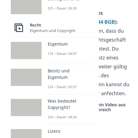
her sein (
§ 124 BGB
).
5/5 – Dauer: 06:30
Keine Bestätigung des
Rechtsgeschäfts (
§ 144 BGB
):
Recht
Du kannst entscheiden, dass du
Eigentum und Copyright
ein anfechtbares Rechtsgeschäft
Eigentum
nicht anfechten möchtest. Du
1/4 – Dauer: 04:07
sagst also, dass es trotz eines
Anfechtungsgrunds weiter gültig
Besitz und
sein soll (Bestätigung des
Eigentum
Rechtsgeschäfts). Dann kannst du
2/4 – Dauer: 02:57
es danach nicht mehr anfechten.
Was bedeutet
Studyflix vernetzt: Hier ein Video aus
Copyright?
einem anderen Bereich
3/4 – Dauer: 04:24
Lizenz