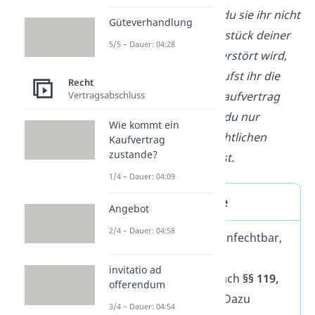
kaputtzumachen, wenn du sie ihr nicht
Güteverhandlung
verkaufst. Damit das Erbstück deiner
5/5 – Dauer: 04:28
Oma wenigstens nicht zerstört wird,
willigst du ein und verkaufst ihr die
Recht
Vertragsabschluss
Tasche. Du kannst den Kaufvertrag
nachher anfechten, weil du nur
Wie kommt ein
aufgrund einer widerrechtlichen
Kaufvertrag
zustande?
Drohung eingewilligt hast.
1/4 – Dauer: 04:09
Anfechtungsgründe
Angebot
2/4 – Dauer: 04:58
Rechtsgeschäfte sind anfechtbar,
wenn einer der
invitatio ad
Anfechtungsgründe nach
§§
119,
offerendum
120, 123 BGB
vorliegt. Dazu
3/4 – Dauer: 04:54