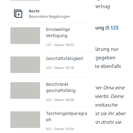
und du kannst den Kaufvertrag
Recht
anfechten.
Besondere Regelungen
Anfechtung wegen Drohung (
§ 123
Einstweilige
Verfügung
BGB
)
1/5 – Dauer: 05:32
Wenn du eine Willenserklärung nur
wegen einer
Drohung
abgegeben
Geschäftsfähigkeit
hast, sind Rechtsgeschäfte ebenfalls
2/5 – Dauer: 03:18
anfechtbar.
Beschränkt
Beispiel:
Du hast von deiner Oma eine
geschäftsfähig
besondere Handtasche geerbt. Deine
3/5 – Dauer: 04:28
Nachbarin möchte die Handtasche
unbedingt haben, du willst sie ihr aber
Taschengeldparagra
ph
nicht verkaufen. Daraufhin droht sie
4/5 – Dauer: 03:54
dir, deine Handtasche