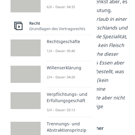
schreiben wolltest, denkst aber, es
6/6 – Dauer: 04:35
hat eine andere Bedeutung.
Beispiel:
Du bist im Urlaub in einer
Recht
anderen Region Deutschlands und
Grundlagen des Vertragsrechts
bestellst eine regionale Spezialität,
Rechtsgeschäfte
die dem Namen nach kein Fleisch
1/4 – Dauer: 05:40
beinhaltet. In der Küche dieser
Region beinhaltet das Essen aber
Willenserklärung
Fleisch. Du hast also bestellt, was
2/4 – Dauer: 04:20
du bestellen wolltest (kein
Versprechen o. Ä.), deine
Verpflichtungs- und
Willenserklärung hatte aber nicht
Erfüllungsgeschäft
die von dir beabsichtige
3/4 – Dauer: 03:13
Bedeutung.
Trennungs- und
Anfechtung wegen falscher
Abstraktionsprinzip