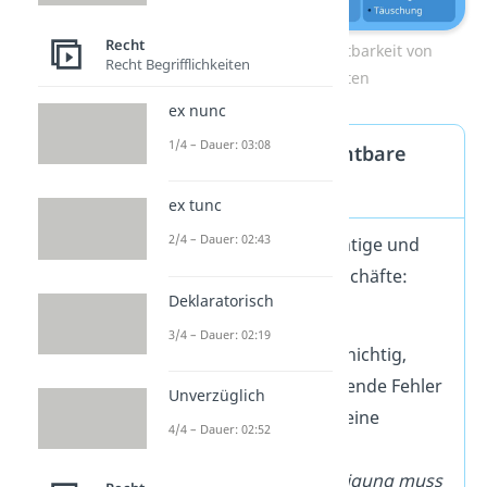
Recht
Nichtigkeit und Anfechtbarkeit von
Recht Begrifflichkeiten
Rechtsgeschäften
ex nunc
1/4 – Dauer: 03:08
Nichtige und anfechtbare
Rechtsgeschäfte
ex tunc
2/4 – Dauer: 02:43
Du unterscheidest nichtige und
anfechtbare Rechtsgeschäfte:
Deklaratorisch
Nichtigkeit
: Ein
3/4 – Dauer: 02:19
Rechtsgeschäft ist nichtig,
wenn es so gravierende Fehler
Unverzüglich
hat, dass es von alleine
4/4 – Dauer: 02:52
unwirksam ist.
Beispiel:
Eine Kündigung muss