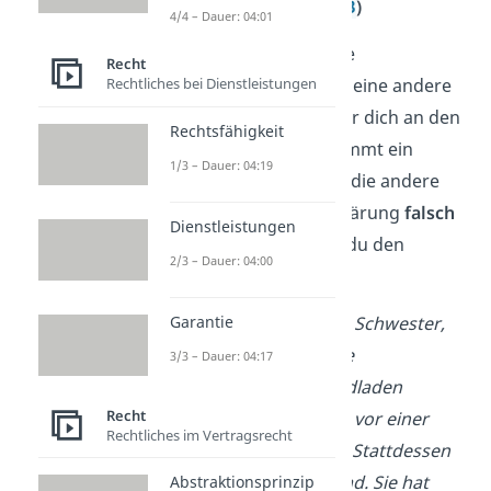
Übermittlung (
§ 120 BGB
)
4/4 – Dauer: 04:01
Stell dir vor, du gibst eine
Recht
Willenserklärung ab und eine andere
Rechtliches bei Dienstleistungen
Person übermittelt sie für dich an den
Rechtsfähigkeit
Empfänger. Dadurch kommt ein
1/3 – Dauer: 04:19
Vertrag zustande. Wenn die andere
Person deine Willenserklärung
falsch
Dienstleistungen
übermittelt
hat, kannst du den
2/3 – Dauer: 04:00
Vertrag anfechten.
Beispiel:
Du sagst deiner Schwester,
Garantie
sie soll für dich das blaue
3/3 – Dauer: 04:17
Mountainbike im Fahrradladen
Recht
kaufen, das du dir schon vor einer
Rechtliches im Vertragsrecht
Woche ausgesucht hast. Stattdessen
kauft sie ein rotes Fahrrad. Sie hat
Abstraktionsprinzip