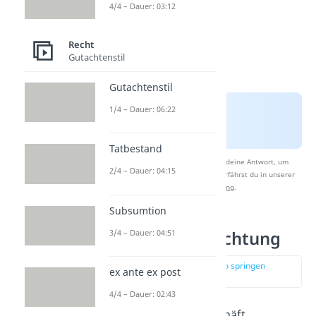
4/4 – Dauer: 03:12
Recht
Gutachtenstil
Gutachtenstil
1/4 – Dauer: 06:22
Tatbestand
Nach Beantwortung speichern wir deine Antwort, um
2/4 – Dauer: 04:15
Studyflix zu verbessern. Mehr dazu erfährst du in unserer
Datenschutzerklärung
.
Subsumtion
3/4 – Dauer: 04:51
Folgen der Anfechtung
zur Stelle im Video springen
ex ante ex post
(03:20)
4/4 – Dauer: 02:43
Wenn du ein Rechtsgeschäft