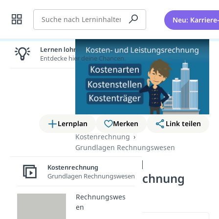
Suche
Neu: Karriere
Lernen lohnt sich!
Entdecke hier deine Chancen.
Lernplan
Merken
Link teilen
Kostenrechnung
Grundlagen Rechnungswesen
Kosten- und
Kostenrechnung
Leistungsrechnung
Grundlagen Rechnungswesen
(KLR)
Rechnungswes
en