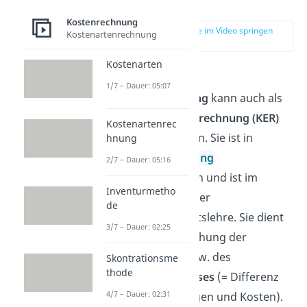
Definition
Kostenrechnung
zur Stelle im Video springen
Kostenartenrechnung
(00:32)
Kostenarten
Die
Kosten- und
1/7 – Dauer: 05:07
Leistungsrechnung
kann auch als
Kosten- und Erlösrechnung (KER)
Kostenartenrec
bezeichnet werden. Sie ist in
hnung
der
Kostenrechnung
2/7 – Dauer: 05:16
(KoRe)
anzutreffen und ist im
Inventurmetho
Allgemeinen Teil der
de
Betriebswirtschaftslehre. Sie dient
3/7 – Dauer: 02:25
der Veranschaulichung der
Betriebsbilanz
bzw. des
Skontrationsme
thode
Betriebsergebnisses
(= Differenz
4/7 – Dauer: 02:31
zwischen Leistungen und Kosten).