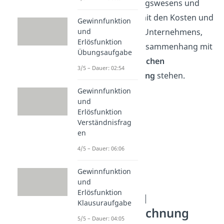
internen Rechnungswesens und
beschäftigt sich mit den Kosten und
Gewinnfunktion
und
Leistungen eines Unternehmens,
Erlösfunktion
die in direktem Zusammenhang mit
Übungsaufgabe
der
innerbetrieblichen
3/5 – Dauer: 02:54
Leistungserstellung
stehen.
Gewinnfunktion
und
Erlösfunktion
Verständnisfrag
en
4/5 – Dauer: 06:06
Gewinnfunktion
und
Erlösfunktion
Kosten- und
Klausuraufgabe
Leistungsrechnung
5/5 – Dauer: 04:05