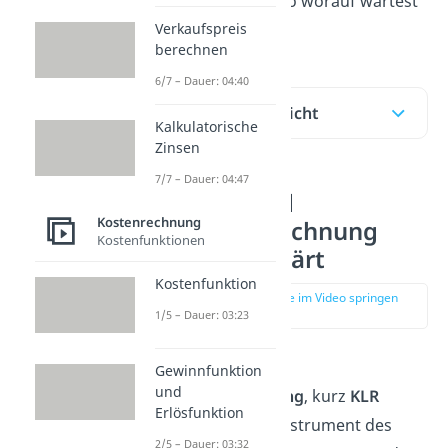
wissen musst. Also worauf wartest
Verkaufspreis
du noch?
berechnen
6/7 – Dauer: 04:40
Inhaltsübersicht
Kalkulatorische
Zinsen
7/7 – Dauer: 04:47
Kosten- und
Kostenrechnung
Leistungsrechnung
Kostenfunktionen
einfach erklärt
Kostenfunktion
zur Stelle im Video springen
(00:10)
1/5 – Dauer: 03:23
Die
Kosten- und
Gewinnfunktion
und
Leistungsrechnung
, kurz
KLR
Erlösfunktion
genannt, ist ein Instrument des
2/5 – Dauer: 03:32