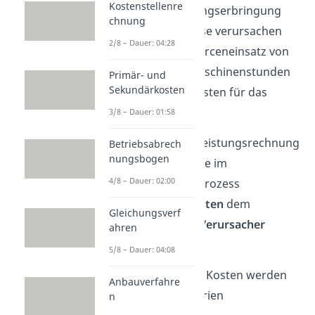
Kostenstellenre
die interne Leistungserbringung
chnung
(Produktion). Diese verursachen
2/8 – Dauer: 04:28
durch den Ressourceneinsatz von
beispielsweise Maschinenstunden
Primär- und
Sekundärkosten
oder Personal, Kosten für das
Unternehmen.
3/8 – Dauer: 01:58
Die Kosten- und Leistungsrechnung
Betriebsabrech
nungsbogen
dient also dazu, die im
4/8 – Dauer: 02:00
Wertschöpfungsprozess
entstandenen
Kosten
dem
Gleichungsverf
entsprechenden
Verursacher
ahren
zuzuordnen
.
5/8 – Dauer: 04:08
Die entstandenen Kosten werden
Anbauverfahre
dabei in drei Kriterien
n