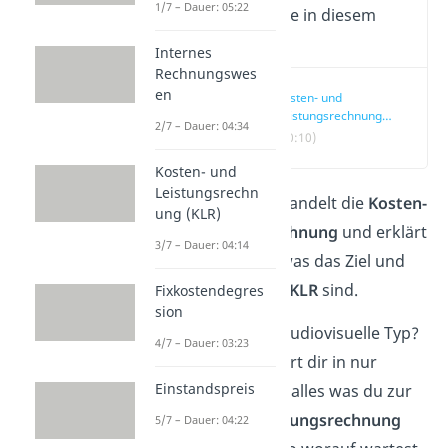
1/7 – Dauer: 05:22
Wichtige Inhalte in diesem
Video
Internes
Rechnungswes
en
Kosten- und
Leistungsrechnung
2/7 – Dauer: 04:34
einfach erklärt
(00:10)
Kosten- und
Leistungsrechn
Dieser Artikel behandelt die
Kosten-
ung (KLR)
und Leistungsrechnung
und erklärt
3/7 – Dauer: 04:14
dir ganz einfach was das Ziel und
die Aufgaben der
KLR
sind.
Fixkostendegres
sion
Du bist eher der audiovisuelle Typ?
4/7 – Dauer: 03:23
Unser
Video
erklärt dir in nur
Einstandspreis
wenigen Minuten alles was du zur
Kosten- und Leistungsrechnung
5/7 – Dauer: 04:22