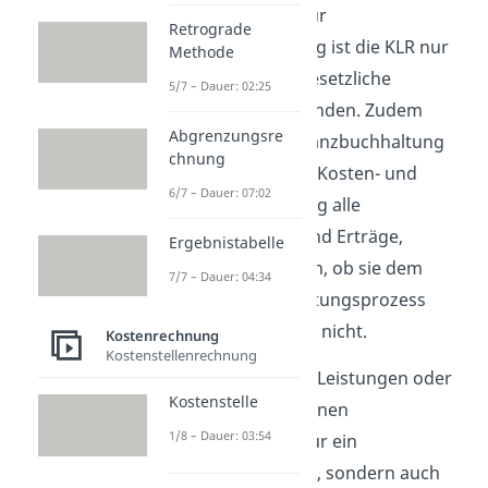
Als Gegenstück zur
Retrograde
Finanzbuchhaltung ist die KLR nur
Methode
an sehr wenige gesetzliche
5/7 – Dauer: 02:25
Regelungen gebunden. Zudem
Abgrenzungsre
beinhaltet die Finanzbuchhaltung
chnung
im Gegensatz zur Kosten- und
6/7 – Dauer: 07:02
Leistungsrechnung alle
Aufwendungen und Erträge,
Ergebnistabelle
unabhängig davon, ob sie dem
7/7 – Dauer: 04:34
betrieblichen Leistungsprozess
entstammen oder nicht.
Kostenrechnung
Kostenstellenrechnung
Nicht nur externe Leistungen oder
Kostenstelle
Einkäufe stellen einen
1/8 – Dauer: 03:54
Kostenaufwand für ein
Unternehmen dar, sondern auch