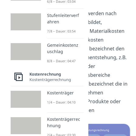
unterschieden:
6/8 – Dauer: 03:04
Kostenarten: werden nach
Stufenleiterverf
ahren
Kategorien gebildet,
beispielsweise Materialkosten
7/8 – Dauer: 03:54
oder Personalkosten
Gemeinkostenz
Kostenstellen: bezeichnet den
uschlag
Ort der Kostenentstehung, z.B.
8/8 – Dauer: 04:47
Abteilungen oder
Kostenrechnung
Unternehmensbereiche
Kostenträgerrechnung
Kostenträger: bezeichnet die in
einem Unternehmen
Kostenträger
hergestellten Produkte oder
1/4 – Dauer: 04:10
Dienstleistungen
Kostenträgerrec
hnung
2/4 – Dauer: 03:30