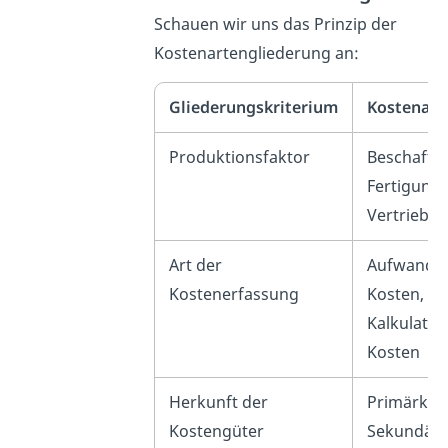
Schauen wir uns das Prinzip der
Kostenartengliederung an:
Gliederungskriterium
Kostenart
Produktionsfaktor
Beschaffu
Fertigung
Vertriebsk
Art der
Aufwandsg
Kostenerfassung
Kosten,
Kalkulator
Kosten
Herkunft der
Primärkos
Kostengüter
Sekundärk