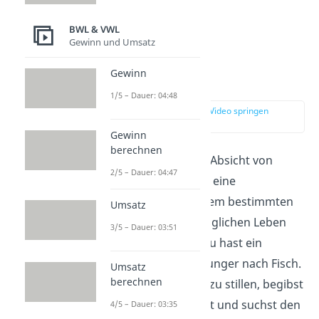
BWL & VWL
Gewinn und Umsatz
Gewinn
Nachfrage
1/5 – Dauer: 04:48
zur Stelle im Video springen
(00:56)
Gewinn
berechnen
Die Nachfrage ist die Absicht von
2/5 – Dauer: 04:47
Kunden, ein Gut oder eine
Dienstleistung zu einem bestimmten
Umsatz
Preis zu kaufen. Im täglichen Leben
3/5 – Dauer: 03:51
brauchst du Dinge. Du hast ein
Bedürfnis, wie den Hunger nach Fisch.
Umsatz
berechnen
Um dieses Bedürfnis zu stillen, begibst
du dich auf den Markt und suchst den
4/5 – Dauer: 03:35