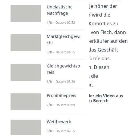
vom Preis des Gutes. Je höher der
Unelastische
Nachfrage
Preis ist, desto größer wird die
angebotene Menge. Kommt es zu
4/8 – Dauer: 02:52
einer Preissteigerung von Fisch, dann
Marktgleichgewi
würden auch mehr Verkäufer auf den
cht
Markt kommen, weil das Geschäft
5/8 – Dauer: 04:55
besser ist. Dadurch würde das
Gleichgewichtsp
Marktangebot steigen. Diesen
reis
Zusammenhang stellt die
6/8 – Dauer: 03:39
Angebotsfunktion
dar.
Prohibitivpreis
Studyflix vernetzt: Hier ein Video aus
einem anderen Bereich
7/8 – Dauer: 03:09
Wettbewerb
8/8 – Dauer: 02:55