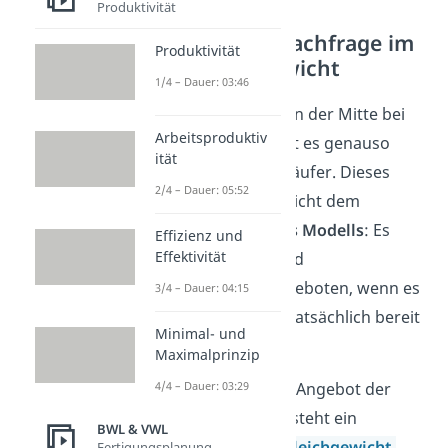
Produktivität
Angebot und Nachfrage im
Produktivität
Marktgleichgewicht
1/4 – Dauer: 03:46
Wenn man sich jetzt in der Mitte bei
Arbeitsproduktiv
einem Preis trifft, gibt es genauso
ität
viele Käufer wie Verkäufer. Dieses
2/4 – Dauer: 05:52
Gleichgewicht entspricht dem
einfachen
Prinzip
des
Modells
: Es
Effizienz und
Effektivität
werden nur Güter und
Dienstleistungen angeboten, wenn es
3/4 – Dauer: 04:15
Nachfrager gibt, die tatsächlich bereit
Minimal- und
sind diese zu kaufen.
Maximalprinzip
4/4 – Dauer: 03:29
Damit entspricht das Angebot der
Nachfrage und es besteht ein
BWL & VWL
sogenanntes
Marktgleichgewicht
.
Fertigungsplanung