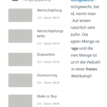
Den Preis im Marktgleichgewicht, bei
Wertschöpfung
dem alle zufrieden sind, nennt man
1/5 – Dauer: 04:03
Gleichgewichtspreis
. Auf einem
echten Markt gibt es natürlich sehr
Wertschöpfungs
viele Käufer und Verkäufer. Die
kette
Summe der nachgefragten Menge ist
2/5 – Dauer: 03:59
dann die
Marktnachfrage
und die
Disposition
Summe der angebotenen Menge ist
das
Marktangebot
. Durch die Vielzahl
3/5 – Dauer: 03:50
der Parteien entsteht in einer
freien
Outsourcing
Marktwirtschaft
der Wettkampf.
4/5 – Dauer: 04:30
Make or Buy
5/5 – Dauer: 04:06