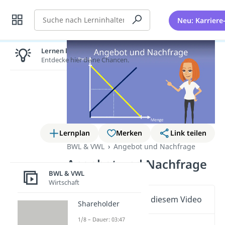
Suche
Neu: Karriere
Lernen lohnt sich!
Entdecke hier deine Chancen.
Lernplan
Merken
Link teilen
BWL & VWL
Angebot und Nachfrage
Angebot und Nachfrage
BWL & VWL
Wirtschaft
Wichtige Inhalte in diesem Video
Shareholder
1/8 – Dauer: 03:47