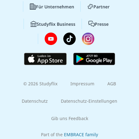
Für Unternehmen
Partner
Studyflix Business
Presse
© 2026 Studyflix
Impressum
AGB
Datenschutz
Datenschutz-Einstellungen
Gib uns Feedback
Part of the
EMBRACE family