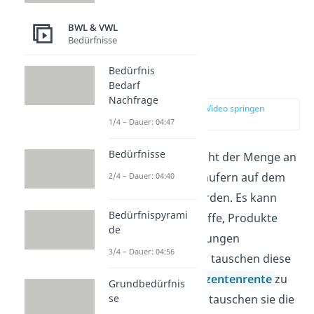
BWL & VWL
Bedürfnisse
Bedürfnis
Angebot
Bedarf
Nachfrage
zur Stelle im Video springen
(01:37)
1/4 – Dauer: 04:47
Bedürfnisse
Das Angebot entspricht der Menge an
Gütern, die von Verkäufern auf dem
2/4 – Dauer: 04:40
Markt angeboten werden. Es kann
Bedürfnispyrami
sich dabei um Rohstoffe, Produkte
de
aber auch Dienstleistungen
3/4 – Dauer: 04:56
handeln. Die Anbieter tauschen diese
Güter um eine
Produzentenrente
zu
Grundbedürfnis
realisieren. Entweder tauschen sie die
se