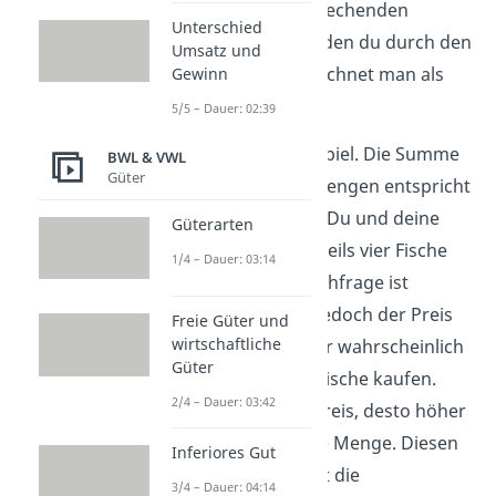
Verkäufer des entsprechenden
Unterschied
Produkts. Den Wert, den du durch den
Umsatz und
Kauf realisierst, bezeichnet man als
Gewinn
Konsumentenrente
.
5/5 – Dauer: 02:39
Nun zurück zum Beispiel. Die Summe
BWL & VWL
Güter
der nachgefragten Mengen entspricht
der Marktnachfrage. Du und deine
Güterarten
Nachbarin wollen jeweils vier Fische
1/4 – Dauer: 03:14
kaufen. Die Marktnachfrage ist
folglich acht. Wenn jedoch der Preis
Freie Güter und
wirtschaftliche
sinkt, dann würdet ihr wahrscheinlich
Güter
noch ein paar mehr Fische kaufen.
2/4 – Dauer: 03:42
Umso geringer der Preis, desto höher
ist eure nachgefragte Menge. Diesen
Inferiores Gut
Zusammenhang stellt die
3/4 – Dauer: 04:14