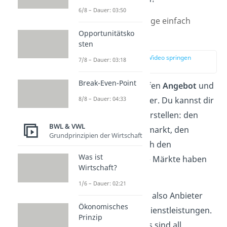
6/8 – Dauer: 03:50
Angebot und Nachfrage einfach
Opportunitätsko
erklärt
sten
zur Stelle im Video springen
7/8 – Dauer: 03:18
(00:12)
Break-Even-Point
Auf einem Markt treffen
Angebot
und
Nachfrage
aufeinander. Du kannst dir
8/8 – Dauer: 04:33
jede Art von Markt vorstellen: den
BWL & VWL
Fischmarkt, den Flohmarkt, den
Grundprinzipien der Wirtschaft
Supermarkt oder auch den
Was ist
Aktienmarkt. All diese Märkte haben
Wirtschaft?
eins gemeinsam:
1/6 – Dauer: 02:21
Es gibt
Verkäufer
, also Anbieter
Ökonomisches
von Gütern und Dienstleistungen.
Prinzip
Es gibt
Käufer.
Das sind all