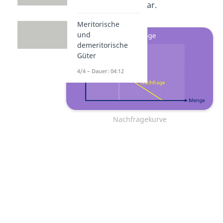
Nachfragefunktion
dar.
Meritorische
und
demeritorische
Güter
4/4 – Dauer: 04:12
Nachfragekurve