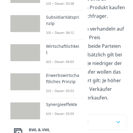
2/6 – Dauer: 03:38
diejenigen, die ein Produkt kaufen
möchten, also Nachfrager.
Subsidiaritätspri
nzip
Diese beiden Parteien verhandeln auf
3/6 – Dauer: 04:12
dem Markt, um einen Preis
festzulegen, mit dem beide Parteien
Wirtschaftlichkei
t
zufrieden sind. Grundsätzlich gilt bei
4/6 – Dauer: 04:03
den
Verhandlungen
: Je niedriger der
Preis, desto mehr Käufer wollen das
Erwerbswirtscha
Gut haben. Umgekehrt gilt: Je höher
ftliches Prinzip
der Preis, desto mehr Verkäufer
5/6 – Dauer: 03:53
wollen das Produkt verkaufen.
Synergieeffekte
6/6 – Dauer: 03:59
Inhaltsübersicht
BWL & VWL