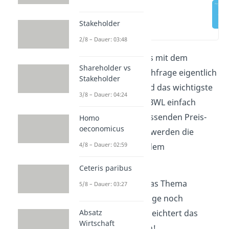
Stakeholder
(00:12)
2/8 – Dauer: 03:48
Du fragst dich, was es mit dem
Shareholder vs
Angebot und der Nachfrage eigentlich
Stakeholder
auf sich hat? Hier wird das wichtigste
3/8 – Dauer: 04:24
Modell der VWL und BWL einfach
erklärt. Durch die passenden Preis-
Homo
oeconomicus
Mengen Diagramme werden die
4/8 – Dauer: 02:59
Zusammenhänge zudem
veranschaulicht.
Ceteris paribus
Unser
Video
macht das Thema
5/8 – Dauer: 03:27
Angebot und Nachfrage noch
anschaulicher und erleichtert das
Absatz
Wirtschaft
Lernen. Klick dich rein!