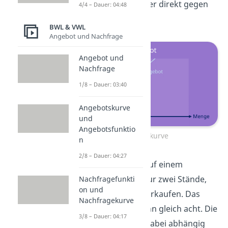
Güter gegen Geld oder direkt gegen
4/4 – Dauer: 04:48
andere Güter.
BWL & VWL
Angebot und Nachfrage
Angebot und
Nachfrage
1/8 – Dauer: 03:40
Angebotskurve
und
Angebotsfunktio
Angebotskurve
n
2/8 – Dauer: 04:27
Stell dir vor, du bist auf einem
Fischmarkt. Es gibt nur zwei Stände,
Nachfragefunkti
on und
die jeweils 4 Fische verkaufen. Das
Nachfragekurve
Marktangebot ist dann gleich acht. Die
3/8 – Dauer: 04:17
Angebotsmenge ist dabei abhängig