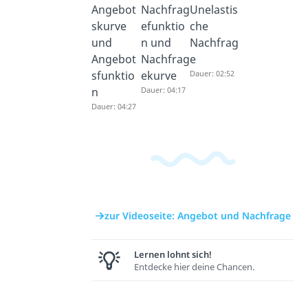
Angebot
Nachfrag
Unelastis
skurve
efunktio
che
und
n und
Nachfrag
Angebot
Nachfrag
e
sfunktio
ekurve
Dauer: 02:52
n
Dauer: 04:17
Dauer: 04:27
zur Videoseite: Angebot und Nachfrage
Lernen lohnt sich!
Entdecke hier deine Chancen.