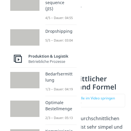
sequence
Bestellmenge an.
(JIS)
4/5 – Dauer: 04:55
Dropshipping
5/5 – Dauer: 03:04
Produktion & Logistik
Betriebliche Prozesse
Bedarfsermitt
Durchschnittlicher
lung
Lagerbestand Formel
1/3 – Dauer: 04:19
zur Stelle im Video springen
Optimale
(00:28)
Bestellmenge
Die Formel des durchschnittlichen
2/3 – Dauer: 05:13
Lagerbestandes ist sehr simpel und