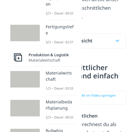
on
Video
zum durchschnittlichen
2/3 – Dauer: 04:32
Lagerbestand an.
Fertigungstief
e
Inhaltsübersicht
3/3 – Dauer: 02:57
Produktion & Logistik
Materialwirtschaft
Durchschnittlicher
Materialwirts
Lagerbestand einfach
chaft
erklärt
1/3 – Dauer: 03:53
zur Stelle im Video springen
(00:10)
Materialbeda
rfsplanung
Den
durchschnittlichen
2/3 – Dauer: 08:32
Lagerbestand
berechnest du als
Bullwhip