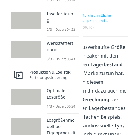
Inselfertigun
Durchschnittlicher
g
Lagerbestand
einfach erklärt
(00:10)
2/3 – Dauer: 04:22
Werkstattferti
Was genau die ausverkaufte Größe
gung
deiner Lieblingssneaker mit dem
3/3 – Dauer: 03:43
durchschnittlichen Lagerbestand
Produktion & Logistik
deiner Favoriten Marke zu tun hat,
Fertigungssteuerung
erklären wir dir in diesem
Artikel. Wir zeigen dir dazu auch die
Optimale
Losgröße
Formel
und die
Berechnung
des
1/3 – Dauer: 06:30
durchschnittlichen Lagerbestandes
anhand eines einfachen Beispiels.
Losgrößenmo
Du bist eher der audiovisuelle Typ?
dell bei
Eigenprodukti
Dann schau dir doch direkt unser