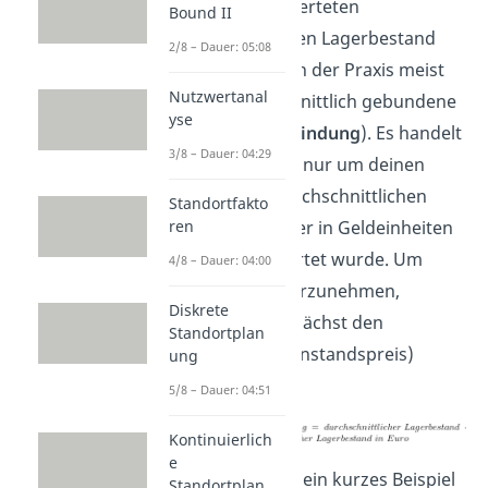
Den in Euro bewerteten
Bound II
durchschnittlichen Lagerbestand
2/8 – Dauer: 05:08
bezeichnest du in der Praxis meist
Nutzwertanal
als das durchschnittlich gebundene
yse
Kapital (
Kapitalbindung
). Es handelt
3/8 – Dauer: 04:29
sich also einfach nur um deinen
berechneten durchschnittlichen
Standortfakto
ren
Lagerbestand, der in Geldeinheiten
(wie Euro) bewertet wurde. Um
4/8 – Dauer: 04:00
diesen Schritt vorzunehmen,
Diskrete
benötigst du zunächst den
Standortplan
Einkaufspreis (Einstandspreis)
ung
deiner Ware.
5/8 – Dauer: 04:51
Kontinuierlich
e
Schauen wir uns ein kurzes Beispiel
Standortplan