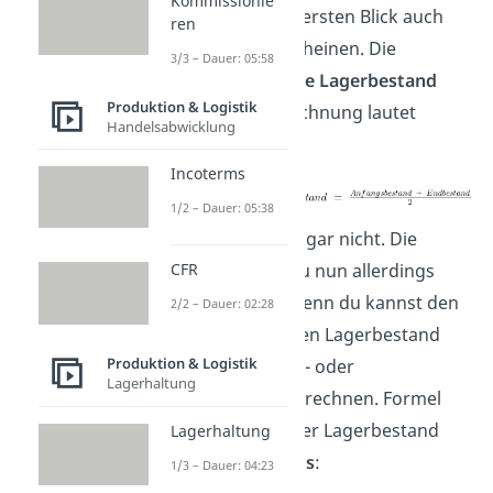
Kommissionie
wird dir auf den ersten Blick auch
ren
sehr intuitiv erscheinen. Die
3/3 – Dauer: 05:58
durchschnittliche Lagerbestand
Produktion & Logistik
Formel
zur Berechnung lautet
Handelsabwicklung
nämlich:
Incoterms
1/2 – Dauer: 05:38
Mehr ist es auch gar nicht. Die
Formel kannst du nun allerdings
CFR
auch variieren, denn du kannst den
2/2 – Dauer: 02:28
durchschnittlichen Lagerbestand
Produktion & Logistik
auch auf Monats- oder
Lagerhaltung
Quartalsbasis berechnen. Formel
Durchschnittlicher Lagerbestand
Lagerhaltung
auf
Quartalsbasis
:
1/3 – Dauer: 04:23