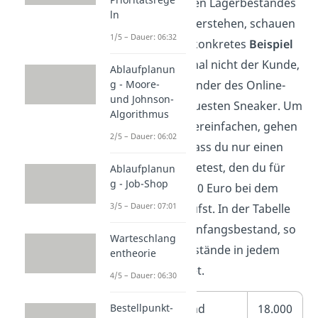
durchschnittlichen Lagerbestandes
ln
noch besser zu verstehen, schauen
1/5 – Dauer: 06:32
wir uns nun ein konkretes
Beispiel
an. Du bist diesmal nicht der Kunde,
Ablaufplanun
g - Moore-
sondern der Gründer des Online-
und Johnson-
Shops für die neuesten Sneaker. Um
Algorithmus
das Beispiel zu vereinfachen, gehen
2/5 – Dauer: 06:02
wir davon aus, dass du nur einen
Schuhtypen anbietest, den du für
Ablaufplanun
g - Job-Shop
einen Preis von 60 Euro bei dem
3/5 – Dauer: 07:01
Hersteller einkaufst. In der Tabelle
hast du deinen Anfangsbestand, so
Warteschlang
wie deine Endbestände in jedem
entheorie
Monat aufgelistet.
4/5 – Dauer: 06:30
Bestellpunkt-
Anfangsbestand
18.000