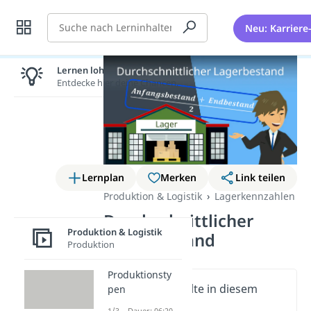
Suche
Neu: Karriere
Lernen lohnt sich!
Entdecke hier deine Chancen.
Lernplan
Merken
Link teilen
Produktion & Logistik
Lagerkennzahlen
Durchschnittlicher
Produktion & Logistik
Lagerbestand
Produktion
Produktionsty
Wichtige Inhalte in diesem
pen
Video
1/3 – Dauer: 06:20