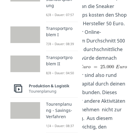
ung
an. Nehmen wir an die Sneaker
eines Online-Shops kosten den Shop
6/8 – Dauer: 07:57
beim Bezug vom Hersteller 50 Euro.
Transportpro
Auf Lager hat der Online-
blem I
Versandhandel im Durchschnitt 500
7/8 – Dauer: 08:39
Paar Schuhe. Die durchschnittliche
Transportpro
Kapitalbindung würde demnach
blem II
8/8 – Dauer: 04:50
betragen. Im Jahr sind also rund
25.000 Euro an Kapital durch deinen
Produktion & Logistik
Tourenplanung
Lagerbestand gebunden. Dieses
Geld steht dir für andere Aktivitäten
Tourenplanu
in deinem Unternehmen nicht zur
ng - Savings-
Verfahren
freien Verfügung. Aus diesem
1/4 – Dauer: 08:37
Grund ist es so wichtig, den