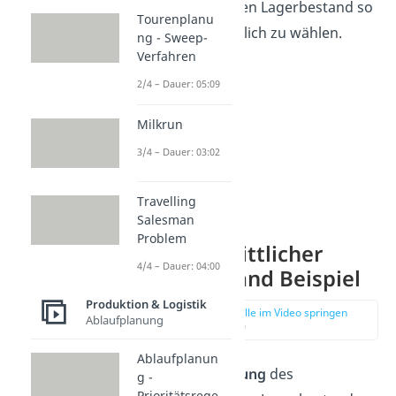
durchschnittlichen Lagerbestand so
Tourenplanu
optimal wie möglich zu wählen.
ng - Sweep-
Verfahren
2/4 – Dauer: 05:09
Milkrun
3/4 – Dauer: 03:02
Travelling
Salesman
Problem
Durchschnittlicher
4/4 – Dauer: 04:00
Lagerbestand Beispiel
Produktion & Logistik
zur Stelle im Video springen
Ablaufplanung
(02:37)
Ablaufplanun
Um die
Berechnung
des
g -
Prioritätsrege