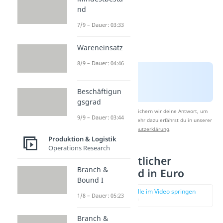
nd
7/9 – Dauer: 03:33
Wareneinsatz
8/9 – Dauer: 04:46
Beschäftigun
gsgrad
Nach Beantwortung speichern wir deine Antwort, um
9/9 – Dauer: 03:44
Studyflix zu verbessern. Mehr dazu erfährst du in unserer
Datenschutzerklärung
.
Produktion & Logistik
Operations Research
Durchschnittlicher
Branch &
Lagerbestand in Euro
Bound I
zur Stelle im Video springen
1/8 – Dauer: 05:23
(01:41)
Branch &