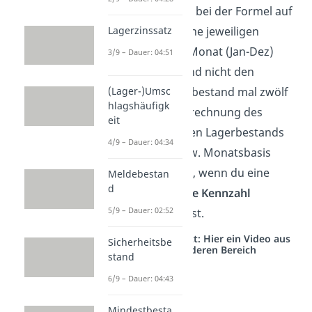
Beachte, dass du bei der Formel auf
Lagerzinssatz
Monatsbasis deine jeweiligen
Endbestände je Monat (Jan-Dez)
3/9 – Dauer: 04:51
aufsummierst und nicht den
allgemeinen Endbestand mal zwölf
(Lager-)Umsc
hlagshäufigk
rechnest. Die Berechnung des
eit
durchschnittlichen Lagerbestands
4/9 – Dauer: 04:34
auf Quartals- bzw. Monatsbasis
macht dann Sinn, wenn du eine
Meldebestan
d
möglichst
genaue Kennzahl
5/9 – Dauer: 02:52
erhalten möchtest.
Studyflix vernetzt: Hier ein Video aus
Sicherheitsbe
einem anderen Bereich
stand
6/9 – Dauer: 04:43
Mindestbesta