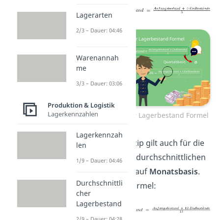
Lagerarten
2/3 – Dauer: 04:46
Warenannah
me
3/3 – Dauer: 03:06
Produktion & Logistik
Lagerkennzahlen
Durchschnittlicher Lagerbestand Formel
Lagerkennzah
Das gleiche Prinzip gilt auch für die
len
Berechnung des durchschnittlichen
1/9 – Dauer: 04:46
Lagerbestandes auf
Monatsbasis
.
Durchschnittli
Hier lautet die Formel:
cher
Lagerbestand
2/9 – Dauer: 04:28