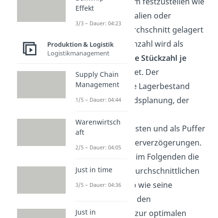
Unternehmen, um festzustellen wie
Effekt
viel Ware, Materialien oder
3/3 – Dauer: 04:23
Rohstoffe im Durchschnitt gelagert
werden. Die Kennzahl wird als
Produktion & Logistik
Logistikmanagement
durchschnittliche Stückzahl je
Periode
berechnet. Der
Supply Chain
Management
durchschnittliche Lagerbestand
dient der Bestandsplanung, der
1/5 – Dauer: 04:44
Minimierung der
Warenwirtsch
Lagerhaltungskosten und als Puffer
aft
für mögliche Lieferverzögerungen.
2/5 – Dauer: 04:05
Wir schauen uns im Folgenden die
Just in time
Formel
für den durchschnittlichen
Lagerbestand, so wie seine
3/5 – Dauer: 04:36
Berechnung
und den
Just in
Zusammenhang zur optimalen