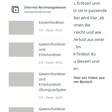
arbeitet mit Kosten, Erlösen und
Internes Rechnungswesen
Mengen und ordnet sie in passende
Kostenfunktionen
Funktionen ein. Dabei wird klar, ab
Kostenfunktion
wann ein Unternehmen die
1/5 – Dauer: 03:23
Gewinnschwelle erreicht und wie
sich Gewinn oder Verlust aus einer
Gewinnfunktion
Stückzahl ergeben. Im
und
Wirtschaftsbereich
findest du
Erlösfunktion
passende Videos zu diesem und
2/5 – Dauer: 03:32
verwandten Themen.
Gewinnfunktion
Studyflix vernetzt: Hier ein Video aus
und
einem anderen Bereich
Erlösfunktion
Übungsaufgabe
3/5 – Dauer: 02:54
Gewinnfunktion