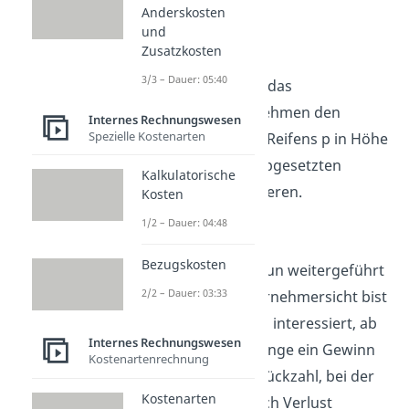
Produkten x
.
Anderskosten
und
E(x) = p · x
Zusatzkosten
3/3 – Dauer: 05:40
Du musst also für das
Autoreifenunternehmen den
Internes Rechnungswesen
Spezielle Kostenarten
Stückpreis deines Reifens p in Höhe
von 80 € mit der abgesetzten
Kalkulatorische
Menge x multiplizieren.
Kosten
1/2 – Dauer: 04:48
E(x) = 80x
Bezugskosten
Die Aufgabe soll nun weitergeführt
2/2 – Dauer: 03:33
werden. Aus Unternehmersicht bist
du natürlich daran interessiert, ab
Internes Rechnungswesen
welcher Absatzmenge ein Gewinn
Kostenartenrechnung
erzielt wird. Die Stückzahl, bei der
Kostenarten
weder Gewinn noch Verlust