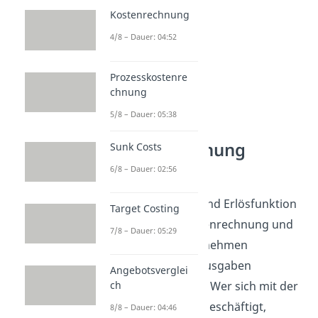
Kostenrechnung
4/8 – Dauer: 04:52
Prozesskostenre
chnung
5/8 – Dauer: 05:38
Kostenrechnung
Sunk Costs
verstehen
6/8 – Dauer: 02:56
Gewinnfunktion und Erlösfunktion
Target Costing
gehören zur Kostenrechnung und
7/8 – Dauer: 05:29
zeigen, wie Unternehmen
Einnahmen und Ausgaben
Angebotsverglei
ch
gegenüberstellen. Wer sich mit der
Kostenrechnung beschäftigt,
8/8 – Dauer: 04:46