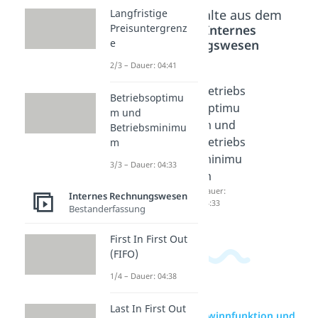
Beliebte Inhalte aus dem
Langfristige
Bereich
Internes
Preisuntergrenz
Rechnungswesen
e
2/3 – Dauer: 04:41
Kurzfris
Langfris
Betriebs
Betriebsoptimu
tige
tige
optimu
m und
Preisunt
Preisunt
m und
Betriebsminimu
ergrenz
ergrenz
Betriebs
m
e
e
minimu
3/3 – Dauer: 04:33
Dauer:
Dauer:
m
04:05
04:41
Dauer:
Internes Rechnungswesen
04:33
Bestanderfassung
First In First Out
(FIFO)
1/4 – Dauer: 04:38
Last In First Out
zur Videoseite: Gewinnfunktion und