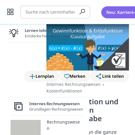
Suche
Neu: Karriere
Lernen lohnt sich!
Entdecke hier deine Chancen.
Lernplan
Merken
Link teilen
Internes Rechnungswesen
Kostenfunktionen
Gewinnfunktion und
Internes Rechnungswesen
Erlösfunktion
Grundlagen Rechnungswesen
Klausuraufgabe
Rechnungswese
n
Nachdem du dir nun die ganze