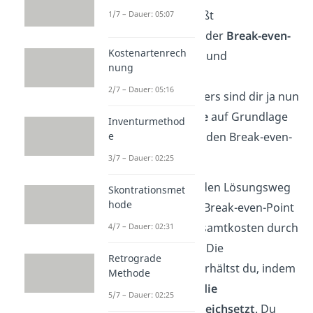
gemacht wird, heißt
1/7 – Dauer: 05:07
Gewinnschwelle
oder
Break-even-
Kostenartenrech
Point
. Die Kosten- und
nung
Erlösfunktion des
2/7 – Dauer: 05:16
Autoreifenherstellers sind dir ja nun
bekannt.
Berechne
auf Grundlage
Inventurmethod
e
dieser Funktionen den Break-even-
Point.
3/7 – Dauer: 02:25
Schauen wir uns den Lösungsweg
Skontrationsmet
hode
genauer an. Beim Break-even-Point
lassen sich die Gesamtkosten durch
4/7 – Dauer: 02:31
die Erlöse decken. Die
Retrograde
Gewinnschwelle
erhältst du, indem
Methode
du die
Erlös- und die
5/7 – Dauer: 02:25
Kostenfunktion gleichsetzt
. Du