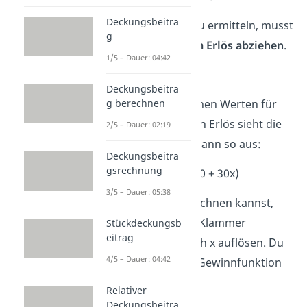
Deckungsbeitra
Um den
Gewinn
zu ermitteln, musst
g
du die
Kosten vom Erlös abziehen
.
1/5 – Dauer: 04:42
G(x) = E(x) – K(x)
Deckungsbeitra
Mit den tatsächlichen Werten für
g berechnen
die Kosten und den Erlös sieht die
2/5 – Dauer: 02:19
Gewinnfunktion
dann so aus:
Deckungsbeitra
gsrechnung
G(x) = 80x – (50.000 + 30x)
3/5 – Dauer: 05:38
Damit du weiterrechnen kannst,
musst du nun die Klammer
Stückdeckungsb
eitrag
aufheben und nach x auflösen. Du
4/5 – Dauer: 04:42
erhältst also eine Gewinnfunktion
von
Relativer
Deckungsbeitra