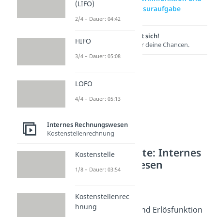
(LIFO)
Erlösfunktion Klausuraufgabe
2/4 – Dauer: 04:42
Lernen lohnt sich!
HIFO
Entdecke hier deine Chancen.
3/4 – Dauer: 05:08
LOFO
4/4 – Dauer: 05:13
Internes Rechnungswesen
Kostenstellenrechnung
Weitere Inhalte: Internes
Kostenstelle
Rechnungswesen
1/8 – Dauer: 03:54
Kostenfunktionen
Kostenfunktion
Kostenstellenrec
Dauer: 03:23
hnung
Gewinnfunktion und Erlösfunktion