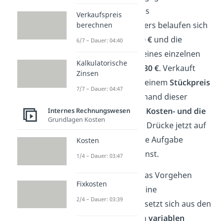
Die
Fixkosten
eines
Verkaufspreis
Autoreifenherstellers belaufen sich
berechnen
auf
jährlich 50.000 €
und die
6/7 – Dauer: 04:40
variablen Kosten
eines einzelnen
Kalkulatorische
Reifens liegen bei
30 €
. Verkauft
Zinsen
wird ein Reifen zu einem
Stückpreis
7/7 – Dauer: 04:47
von 80 €
. Stelle anhand dieser
Informationen die
Kosten- und die
Internes Rechnungswesen
Grundlagen Kosten
Erlösfunktion
auf. Drücke jetzt auf
Pause, damit du die Aufgabe
Kosten
durchrechnen kannst.
1/4 – Dauer: 03:47
Schauen wir uns das Vorgehen
Fixkosten
gemeinsam an. Deine
2/4 – Dauer: 03:39
Kostenfunktion K
setzt sich aus den
Fixkosten
und den
variablen