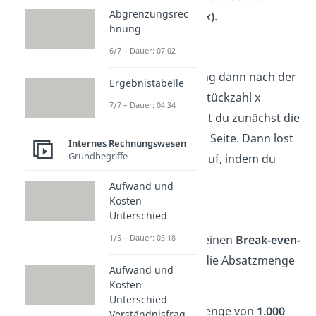
Abgrenzungsrec
setzt also
K(x) = E(x)
.
hnung
50.000 + 30x = 80x
6/7 – Dauer: 07:02
Um diese Gleichung dann nach der
Ergebnistabelle
kostenneutralen Stückzahl x
7/7 – Dauer: 04:34
aufzulösen, bringst du zunächst die
30x auf die andere Seite. Dann löst
Internes Rechnungswesen
Grundbegriffe
du die Gleichung auf, indem du
durch 50 teilst.
Aufwand und
Kosten
⇔ xG = 1.000
Unterschied
1/5 – Dauer: 03:18
Als Ergebnis für deinen
Break-even-
Point
erhältst du die Absatzmenge
Aufwand und
von
1.000 Stück
.
Kosten
Unterschied
Bei einer Absatzmenge von
1.000
Verständnisfrag