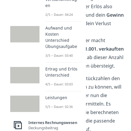
en
Produkten wäre der Erlös also
gleich den Kosten und dein
Gewinn
2/5 – Dauer: 04:24
beziehungsweise dein Verlust
Aufwand und
gleich null
. Der
Kosten
Autoreifenhersteller macht
Unterschied
Übungsaufgabe
demnach
ab dem 1.001. verkauften
3/5 – Dauer: 03:40
Reifen Gewinn
, da ab dieser Anzahl
der Erlös die Kosten übersteigt.
Ertrag und Erlös
Unterschied
Um für beliebige Stückzahlen den
4/5 – Dauer: 03:03
Gewinn berechnen zu können, will
der Reifenhersteller nun die
Leistungen
Gewinnfunktion
ermitteln. Es
5/5 – Dauer: 02:36
gelten weiterhin die berechneten
Funktionen. Stelle die passende
Internes Rechnungswesen
Deckungsbeitrag
Gewinnfunktion auf.