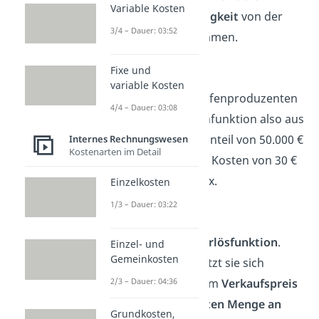
Variable Kosten
Kosten
in
Abhängigkeit
von der
3/4 – Dauer: 03:52
Stückzahl x
zusammen.
K(x) = K
+ k
· x
Fixe und
f
v
variable Kosten
Im Fall des Autoreifenproduzenten
4/4 – Dauer: 03:08
besteht die Kostenfunktion also aus
dem fixen Kostenanteil von 50.000 €
Internes Rechnungswesen
Kostenarten im Detail
plus den variablen Kosten von 30 €
mal der Stückzahl x.
Einzelkosten
1/3 – Dauer: 03:22
K(x) = 50.000 + 30x
Kommen wir zur
Erlösfunktion
.
Einzel- und
Gemeinkosten
Ganz allgemein setzt sie sich
zusammen aus dem
Verkaufspreis
2/3 – Dauer: 04:36
p
mal der
verkauften Menge an
Grundkosten,