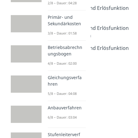
Dauer: 03:32
2/8 – Dauer: 04:28
Gewinnfunktion und Erlösfunktion
Übungsaufgabe
Primär- und
Dauer: 02:54
Sekundärkosten
Gewinnfunktion und Erlösfunktion
3/8 – Dauer: 01:58
Verständnisfragen
Dauer: 06:06
Betriebsabrechn
Gewinnfunktion und Erlösfunktion
ungsbogen
Klausuraufgabe
Dauer: 04:05
4/8 – Dauer: 02:00
Gleichungsverfa
hren
5/8 – Dauer: 04:08
Anbauverfahren
6/8 – Dauer: 03:04
Stufenleiterverf