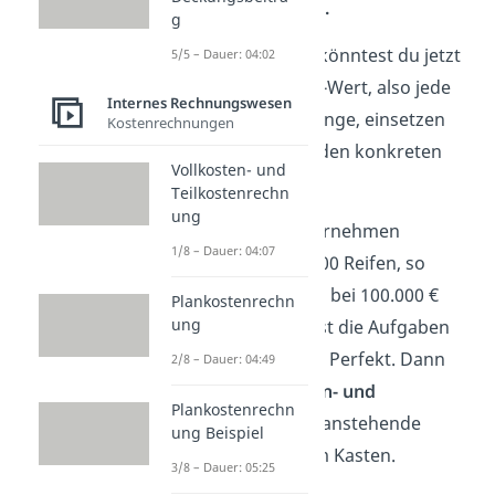
G(x) = 50x – 50.000.
g
In diese Funktion könntest du jetzt
5/5 – Dauer: 04:02
jeden beliebigen x-Wert, also jede
Internes Rechnungswesen
beliebige Stückmenge, einsetzen
Kostenrechnungen
und daraus dann den konkreten
Vollkosten- und
Gewinn ermitteln.
Teilkostenrechn
ung
Verkauft das Unternehmen
1/8 – Dauer: 04:07
beispielsweise 3.000 Reifen, so
würde der Gewinn bei 100.000 €
Plankostenrechn
ung
liegen. Du konntest die Aufgaben
problemlos lösen? Perfekt. Dann
2/8 – Dauer: 04:49
hast du die
Gewinn- und
Plankostenrechn
Erlösfunktion
für anstehende
ung Beispiel
Klausuren auf dem Kasten.
3/8 – Dauer: 05:25