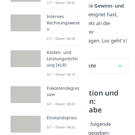
1/7 – Dauer: 05:22
Theorie rund um die
Gewinn- und
Erlösfunktion
angeeignet hast,
Internes
Rechnungswese
kannst du dich direkt an die
n
Bearbeitung unserer
2/7 – Dauer: 04:34
Klausuraufgabe wagen. Los geht’s!
Kosten- und
Leistungsrechn
ung (KLR)
Inhaltsübersicht
3/7 – Dauer: 04:14
Fixkostendegres
Gewinnfunktion und
sion
Erlösfunktion:
4/7 – Dauer: 03:23
Klausuraufgabe
Einstandspreis
In einer Klausur ist folgende
5/7 – Dauer: 04:22
Aufgabenstellung gegeben: