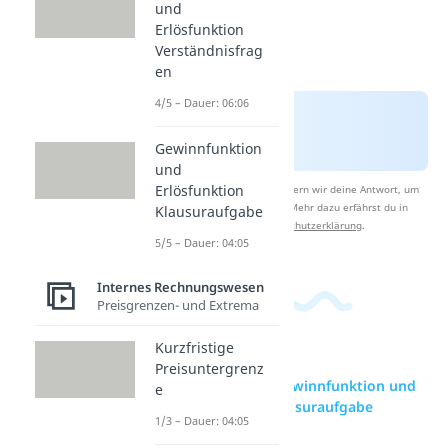
und
Erlösfunktion
Verständnisfrag
en
4/5 – Dauer: 06:06
Gewinnfunktion
und
Erlösfunktion
Nach Beantwortung speichern wir deine Antwort, um
Studyflix zu verbessern. Mehr dazu erfährst du in
Klausuraufgabe
unserer
Datenschutzerklärung
.
5/5 – Dauer: 04:05
Internes Rechnungswesen
Preisgrenzen- und Extrema
Kurzfristige
Preisuntergrenz
zur Videoseite: Gewinnfunktion und
e
Erlösfunktion Klausuraufgabe
1/3 – Dauer: 04:05