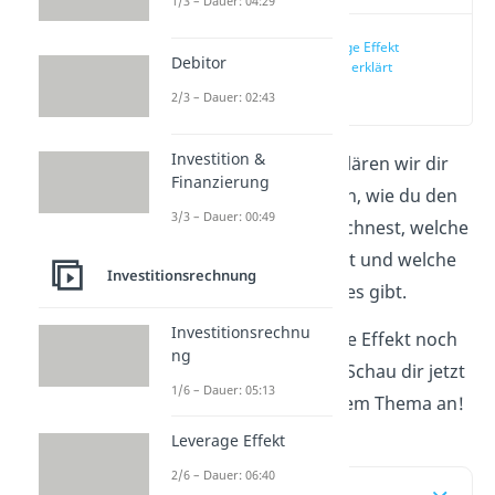
1/3 – Dauer: 04:29
Leverage Effekt
Debitor
einfach erklärt
(00:11)
2/3 – Dauer: 02:43
Investition &
In diesem Beitrag erklären wir dir
Finanzierung
anhand von Beispielen, wie du den
3/3 – Dauer: 00:49
Leverage Effekt
berechnest, welche
Formel du verwendest und welche
Investitionsrechnung
Grenzen und Risiken es gibt.
Investitionsrechnu
Du willst den Leverage Effekt noch
ng
schneller verstehen? Schau dir jetzt
1/6 – Dauer: 05:13
unser Lernvideo zu dem Thema an!
Leverage Effekt
2/6 – Dauer: 06:40
Inhaltsübersicht