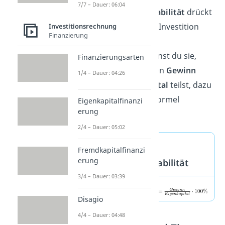
7/7 – Dauer: 06:04
Die
Eigenkapitalrentabilität
drückt
aus, wie sehr sich die Investition
Investitionsrechnung
Finanzierung
deines Eigenkapitals
lohnt. Berechnen kannst du sie,
Finanzierungsarten
indem du den erzielten
Gewinn
1/4 – Dauer: 04:26
durch dein
Eigenkapital
teilst, dazu
kannst du folgende Formel
Eigenkapitalfinanzi
erung
verwenden:
2/4 – Dauer: 05:02
Formel
Fremdkapitalfinanzi
erung
Eigenkapitalrentabilität
3/4 – Dauer: 03:39
Disagio
4/4 – Dauer: 04:48