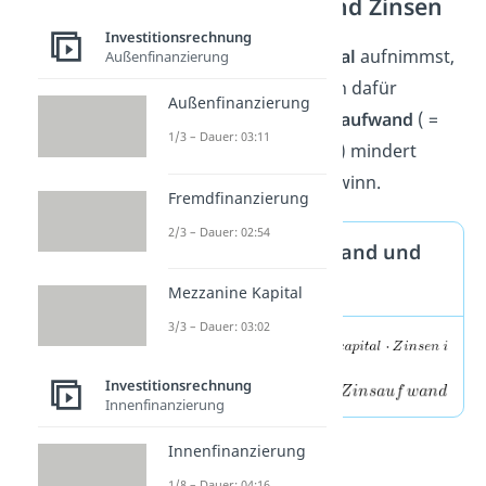
Fremdkapital und Zinsen
Investitionsrechnung
Wenn du
Fremdkapital
aufnimmst,
Außenfinanzierung
dann musst du Zinsen dafür
Außenfinanzierung
bezahlen. Dieser
Zinsaufwand
( =
1/3 – Dauer: 03:11
Fremdkapitalrendite
) mindert
wiederum deinen Gewinn.
Fremdfinanzierung
2/3 – Dauer: 02:54
Formel Zinsaufwand und
Gewinn
Mezzanine Kapital
3/3 – Dauer: 03:02
Investitionsrechnung
Innenfinanzierung
Innenfinanzierung
1/8 – Dauer: 04:16