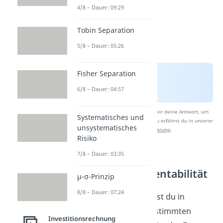
4/8 – Dauer: 09:29
Tobin Separation
5/8 – Dauer: 05:26
Fisher Separation
6/8 – Dauer: 04:57
Nach Beantwortung speichern wir deine Antwort, um
Systematisches und
Studyflix zu verbessern. Mehr dazu erfährst du in unserer
unsystematisches
Datenschutzerklärung
.
Risiko
7/8 – Dauer: 03:35
Rendite und
Gesamtkapitalrentabilität
μ-σ-Prinzip
8/8 – Dauer: 07:24
Dein
Kapital
investierst du in
Projekte mit einer bestimmten
Investitionsrechnung