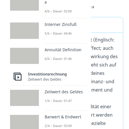
e
4/6 – Dauer: 02:09
Definition
Interner Zinsfuß
5/6 – Dauer: 04:46
Der
Leverage Effekt
(Englisch:
financial leverage effect; auch
Annuität Definition
Hebeleffekt / Hebelwirkung des
6/6 – Dauer: 01:46
Fremdkapitals) bezieht sich auf
die Kapitalstruktur deines
Investitionsrechnung
Zeitwert des Geldes
Unternehmens im Finanz- und
Investitionsmanagement und
Zeitwert des Geldes
besagt, dass die
1/4 – Dauer: 01:47
Eigenkapitalrentabilität einer
Investition gesteigert werden
Barwert & Endwert
kann, wenn durch gezielte
2/4 – Dauer: 03:09