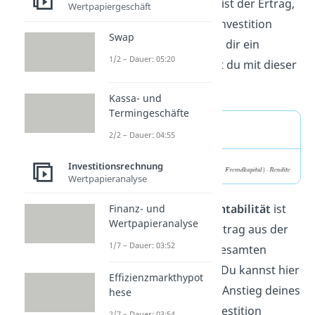
Rendite
. Die Rendite ist der Ertrag,
Wertpapiergeschäft
den eine bestimmte Investition
Swap
bringt. Wie viel
Ertrag
dir ein
1/2 – Dauer: 05:20
Projekt bringt, kannst du mit dieser
Formel berechnen:
Kassa- und
Termingeschäfte
Formel Rendite
2/2 – Dauer: 04:55
Investitionsrechnung
Wertpapieranalyse
Die
Gesamtkapitalrentabilität
ist
Finanz- und
Wertpapieranalyse
das Verhältnis vom Ertrag aus der
1/7 – Dauer: 03:52
Investition und den gesamten
eingesetzten Kapital. Du kannst hier
Effizienzmarkthypot
also den prozentuale Anstieg deines
hese
Kapitals durch die Investition
2/7 – Dauer: 03:54