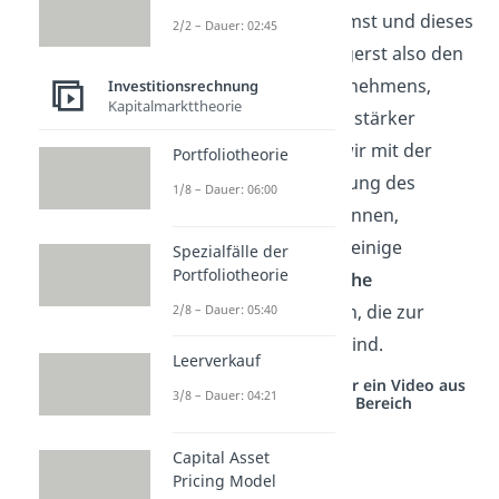
Fremdkapital aufnimmst und dieses
2/2 – Dauer: 02:45
reinvestierst. Du steigerst also den
Gewinn deines Unternehmens,
Investitionsrechnung
Kapitalmarkttheorie
indem du dich gezielt stärker
verschuldest. Bevor wir mit der
Portfoliotheorie
eigentlichen Berechnung des
1/8 – Dauer: 06:00
Leverage Effekts beginnen,
möchten wir dir kurz einige
Spezialfälle der
Portfoliotheorie
betriebswirtschaftliche
Kennzahlen
vorstellen, die zur
2/8 – Dauer: 05:40
Berechnung wichtig sind.
Leerverkauf
Studyflix vernetzt: Hier ein Video aus
3/8 – Dauer: 04:21
einem anderen Bereich
Capital Asset
Pricing Model