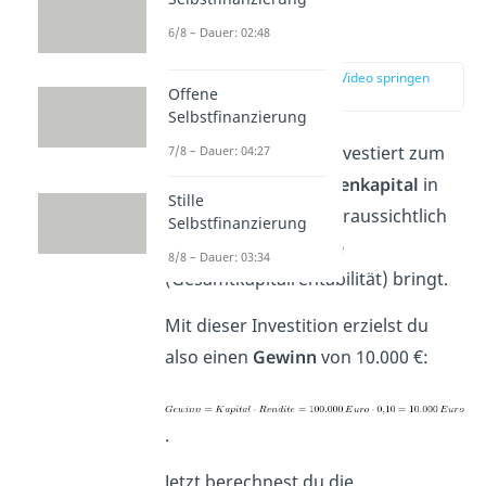
Investition von
Eigenkapital
6/8 – Dauer: 02:48
zur Stelle im Video springen
Offene
(00:42)
Selbstfinanzierung
Dein Unternehmen investiert zum
7/8 – Dauer: 04:27
Beispiel 100 000 €
Eigenkapital
in
Stille
ein Projekt, das dir voraussichtlich
Selbstfinanzierung
zehn Prozent
Rendite
8/8 – Dauer: 03:34
(Gesamtkapitalrentabilität) bringt.
Mit dieser Investition erzielst du
also einen
Gewinn
von 10.000 €:
.
Jetzt berechnest du die