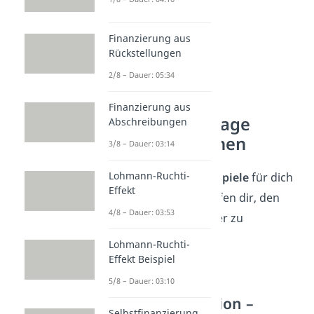
Finanzierung aus
Rückstellungen
2/8 – Dauer: 05:34
Finanzierung aus
Beispiel Leverage
Abschreibungen
Effekt berechnen
3/8 – Dauer: 03:14
Lohmann-Ruchti-
Wir haben einige
Beispiele
für dich
Effekt
vorbereitet, diese helfen dir, den
4/8 – Dauer: 03:53
Leverage Effekt besser zu
verstehen.
Lohmann-Ruchti-
Effekt Beispiel
Beispiel 1:
5/8 – Dauer: 03:10
Ausgangssituation –
Selbstfinanzierung