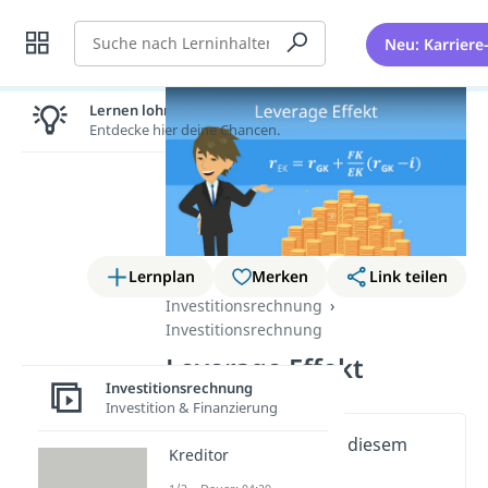
Suche
Neu: Karriere
Lernen lohnt sich!
Entdecke hier deine Chancen.
Lernplan
Merken
Link teilen
Investitionsrechnung
Investitionsrechnung
Leverage Effekt
Investitionsrechnung
Investition & Finanzierung
Wichtige Inhalte in diesem
Kreditor
Video