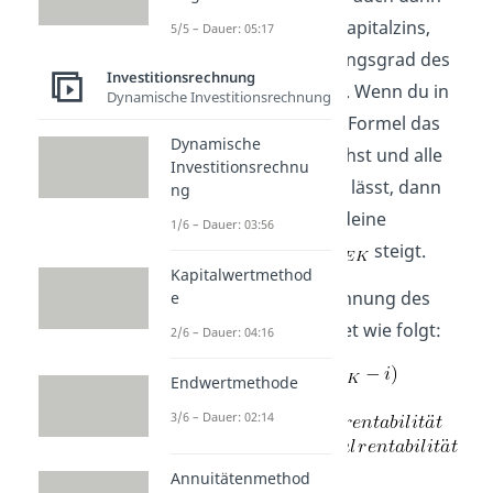
höher als der Fremdkapitalzins,
5/5 – Dauer: 05:17
wenn der Verschuldungsgrad des
Investitionsrechnung
Unternehmens steigt. Wenn du in
Dynamische Investitionsrechnung
der unten stehenden Formel das
Dynamische
Fremdkapital FK erhöhst und alle
Investitionsrechnu
anderen Werte gleich lässt, dann
ng
siehst du, dass auch deine
1/6 – Dauer: 03:56
Eigenkapitalrendite
steigt.
Kapitalwertmethod
Die Formel zur Berechnung des
e
Leverage Effekts lautet wie folgt:
2/6 – Dauer: 04:16
Endwertmethode
3/6 – Dauer: 02:14
Annuitätenmethod