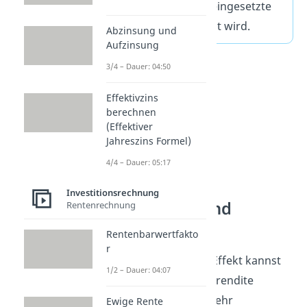
Verschuldung das eingesetzte
Fremdkapital erhöht wird.
Abzinsung und
Aufzinsung
3/4 – Dauer: 04:50
Effektivzins
berechnen
(Effektiver
Jahreszins Formel)
4/4 – Dauer: 05:17
Investitionsrechnung
Kennzahlen und
Rentenrechnung
Erklärungen
Rentenbarwertfakto
r
Durch den Leverage Effekt kannst
1/2 – Dauer: 04:07
du deine Eigenkapitalrendite
steigern, indem du mehr
Ewige Rente