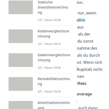
Statische
machst du mehr Gewinn.
Investitionsrechnu
ng
Das funktioniert aber nur, wenn
die
Gesamtkapitalrendite
1/5 – Dauer: 02:58
(Prozentualer Ertrag aus
Kostenvergleichsre
Investition) größer ist als der
chnung
Fremdkapitalzins
, da du sonst
2/5 – Dauer: 04:54
mehr Geld für die Aufnahme des
Gewinnvergleichsre
Fremdkapitals zahlst, als du durch
chnung
die Investition verdienst. Wenn sich
3/5 – Dauer: 04:04
der Einsatz des Fremdkapitals nicht
lohnt, dann hast du einen
Rentabilitätsrechnu
negativen Leverage Effekt
.
ng
4/5 – Dauer: 04:39
Bei einem
positiven Leverage
Effekt
dagegen ist die
Amortisationsrechn
ung
Gesamtkapitalrendite auch dann