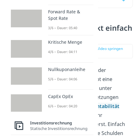
Forward Rate &
Spot Rate
Leverage Effekt einfach
3/6 – Dauer: 05:40
erklärt
Kritische Menge
zur Stelle im Video springen
4/6 – Dauer: 04:11
(00:11)
Nullkuponanleihe
Der Leverage Effekt oder
Hebeleffekt beschreibt eine
5/6 – Dauer: 04:06
Situation, bei der sich unter
CapEx OpEx
bestimmten Voraussetzungen
deine
Eigenkapitalrentabilität
6/6 – Dauer: 04:20
steigert, wenn du mehr
Investitionsrechnung
Fremdkapital
investierst. Einfach
Statische Investitionsrechnung
gesagt: Durch gezielte Schulden