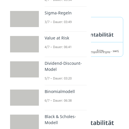
erkennen.
Sigma-Regeln
3/7 – Dauer: 03:49
Formel
Gesamtkapitalrentabilität
Value at Risk
4/7 – Dauer: 06:41
Dividend-Discount-
Model
5/7 – Dauer: 03:20
Binomialmodell
6/7 – Dauer: 06:38
Black & Scholes-
Eigenkapitalrentabilität
Modell