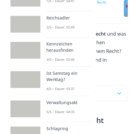
1/6 – Dauer: 04:41
Öffentliches Recht
Definition
(00:13)
Reichsadler
2/6 – Dauer: 02:49
Was ist das
öffentliche Recht
und was
ist der Unterschied zwischen
Kennzeichen
herausfinden
Privatrecht und öffentlichem Recht?
All das erfährst du hier und in
3/6 – Dauer: 02:40
unserem
Video
!
Ist Samstag ein
Werktag?
4/6 – Dauer: 03:37
Inhaltsübersicht
Verwaltungsakt
5/6 – Dauer: 04:35
Öffentliches Recht
Definition
Schlagring