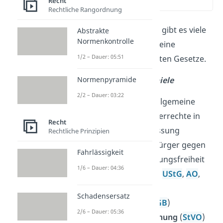
Recht
(00:54)
Rechtliche Rangordnung
Für das öffentliche Recht gibt es viele
Abstrakte
Normenkontrolle
Beispiele
. Hier siehst du eine
1/2 – Dauer: 05:51
Übersicht der bekanntesten Gesetze.
Öffentliches Recht Beispiele
Normenpyramide
2/2 – Dauer: 03:22
Grundgesetz
(
GG
): allgemeine
Menschen- und Bürgerrechte in
Recht
der deutschen Verfassung
Rechtliche Prinzipien
(Abwehrrechte der Bürger gegen
Fahrlässigkeit
den Staat), z. B. Meinungsfreiheit
1/6 – Dauer: 04:36
Steuergesetze
(
EStG
,
UStG
,
AO
,
GewStG
)
Schadensersatz
Strafgesetzbuch
(
StGB
)
2/6 – Dauer: 05:36
Straßenverkehrsordnung
(
StVO
)