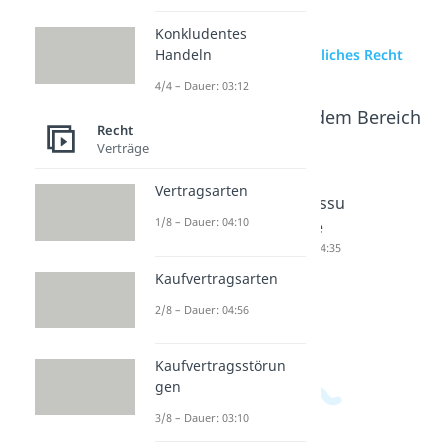
Konkludentes
zur Videoseite: Öffentliches Recht
Handeln
4/4 – Dauer: 03:12
Beliebte Inhalte aus dem Bereich
Recht
Recht
Verträge
Vertragsarten
Privatrec
Körpersc
Rechtssu
1/8 – Dauer: 04:10
ht
haft des
bjekte
Dauer: 02:55
öffentlic
Dauer: 04:35
hen
Kaufvertragsarten
Rechts
2/8 – Dauer: 04:56
Dauer: 02:29
Kaufvertragsstörun
gen
3/8 – Dauer: 03:10