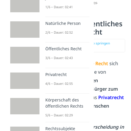
Datenschutzerklärung
.
1/6 – Dauer: 02:41
Unterschied öffentliches
Natürliche Person
und privates Recht
2/6 – Dauer: 02:52
zur Stelle im Video springen
(01:41)
Öffentliches Recht
3/6 – Dauer: 02:43
Während das
öffentliche Recht
sich
um die Rechtsverhältnisse von
Privatrecht
öffentlichen Institutionen
4/6 – Dauer: 02:55
untereinander
und der
Bürger zum
Staat
kümmert, regelt das
Privatrecht
Körperschaft des
die
Beziehungen der Menschen
öffentlichen Rechts
untereinander.
5/6 – Dauer: 02:29
Doch wieso ist die Unterscheidung in
Rechtssubjekte