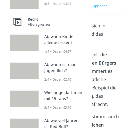
6/6 – Dauer: 03:25
zur Stelle im Video springen
(00:13)
Recht
Altersgrenzen
Das
deutsche Recht
teilt sich in
das
öffentliche Recht
und das
Ab wann Kinder
Privatrecht
auf:
alleine lassen?
1/4 – Dauer: 04:37
Das
öffentliche Recht
regelt die
Beziehungen des
einzelnen Bürgers
Ab wann ist man
jugendlich?
zum
Staat
. Außerdem kümmert es
sich um alles, was die staatliche
2/4 – Dauer: 02:10
Verwaltung betrifft, zum Beispiel die
Wie lange darf man
Straßenverkehrsordnung, das
mit 15 raus?
Steuerrecht oder das Strafrecht.
3/4 – Dauer: 03:10
Das
öffentliche Recht
bestimmt auch
Ab wie viel Jahren
das Verhältnis von
staatlichen
ist Red Bull?