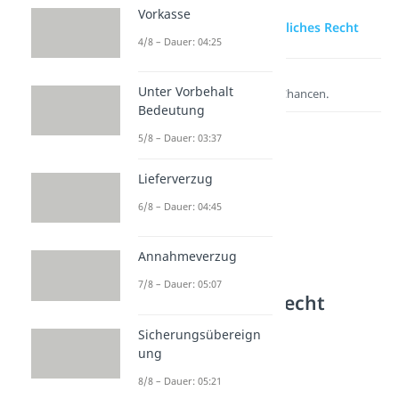
Vorkasse
zur Videoseite: Öffentliches Recht
4/8 – Dauer: 04:25
Lernen lohnt sich!
Unter Vorbehalt
Entdecke hier deine Chancen.
Bedeutung
5/8 – Dauer: 03:37
Lieferverzug
6/8 – Dauer: 04:45
Annahmeverzug
7/8 – Dauer: 05:07
Weitere Inhalte: Recht
Arten von Recht und Person
Sicherungsübereign
Juristische Person
ung
Dauer: 02:41
8/8 – Dauer: 05:21
Natürliche Person