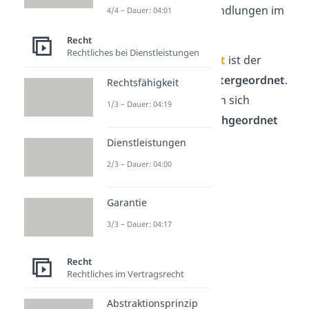
Außerdem gilt bei Verhandlungen im
4/4 – Dauer: 04:01
Gericht:
Recht
Rechtliches bei Dienstleistungen
Im
öffentlichen Recht
ist der
Bürger dem Staat
untergeordnet
.
Rechtsfähigkeit
Im
Privatrecht
stehen sich
1/3 – Dauer: 04:19
einzelne Bürger
gleichgeordnet
gegenüber.
Dienstleistungen
2/3 – Dauer: 04:00
Garantie
3/3 – Dauer: 04:17
Recht
Rechtliches im Vertragsrecht
Abstraktionsprinzip