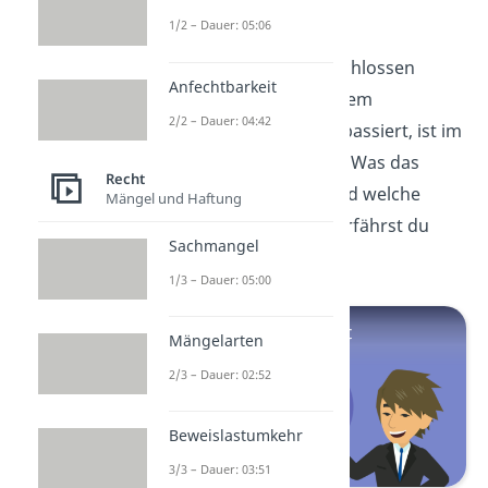
Privatrecht
1/2 – Dauer: 05:06
Wie Kaufverträge abgeschlossen
Anfechtbarkeit
werden oder was bei einem
2/2 – Dauer: 04:42
Nachbarschaftskonflikt passiert, ist im
privaten Recht
geregelt. Was das
Recht
Privatrecht ausmacht und welche
Mängel und Haftung
Beispiele es dafür gibt, erfährst du
Sachmangel
hier
!
1/3 – Dauer: 05:00
Mängelarten
2/3 – Dauer: 02:52
Beweislastumkehr
3/3 – Dauer: 03:51