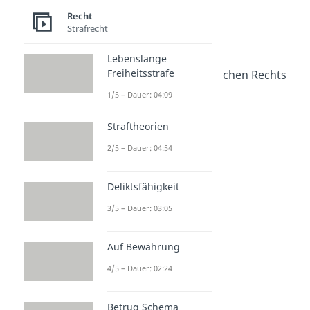
Dauer: 02:52
Recht
Öffentliches Recht
Strafrecht
Dauer: 02:43
Privatrecht
Lebenslange
Dauer: 02:55
Freiheitsstrafe
Körperschaft des öffentlichen Rechts
Dauer: 02:29
1/5 – Dauer: 04:09
Rechtssubjekte
Dauer: 04:35
Straftheorien
2/5 – Dauer: 04:54
Deliktsfähigkeit
3/5 – Dauer: 03:05
Auf Bewährung
4/5 – Dauer: 02:24
Betrug Schema