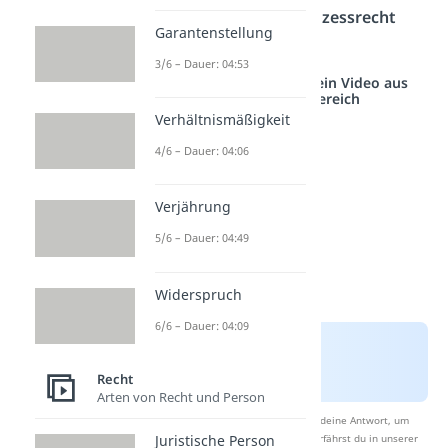
Verfahrens – und Prozessrecht
Garantenstellung
Sozialrecht
3/6 – Dauer: 04:53
Studyflix vernetzt: Hier ein Video aus
einem anderen Bereich
Verhältnismäßigkeit
4/6 – Dauer: 04:06
Verjährung
5/6 – Dauer: 04:49
Widerspruch
6/6 – Dauer: 04:09
Recht
Arten von Recht und Person
Nach Beantwortung speichern wir deine Antwort, um
Studyflix zu verbessern. Mehr dazu erfährst du in unserer
Juristische Person