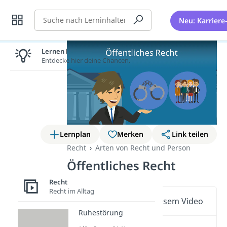
Suche
Neu: Karriere
Lernen lohnt sich!
Entdecke hier deine Chancen.
Lernplan
Merken
Link teilen
Recht
Arten von Recht und Person
Öffentliches Recht
Recht
Recht im Alltag
Wichtige Inhalte in diesem Video
Ruhestörung