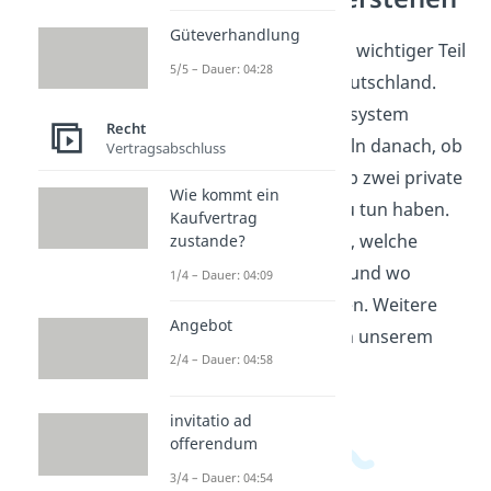
Güteverhandlung
Öffentliches Recht ist ein wichtiger Teil
5/5 – Dauer: 04:28
des Rechtssystems in Deutschland.
Wer sich mit dem Rechtssystem
Recht
beschäftigt, ordnet Regeln danach, ob
Vertragsabschluss
der Staat handelt oder ob zwei private
Wie kommt ein
Personen miteinander zu tun haben.
Kaufvertrag
So erkennst du schneller, welche
zustande?
Regeln zwingend gelten und wo
1/4 – Dauer: 04:09
Verträge Spielraum lassen. Weitere
Angebot
Videos dazu findest du in unserem
2/4 – Dauer: 04:58
Wirtschaftsbereich
.
invitatio ad
offerendum
3/4 – Dauer: 04:54