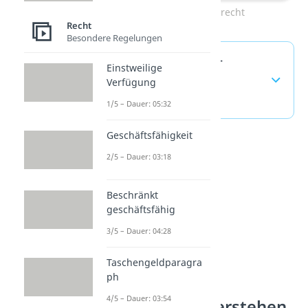
Zum Video: Privatrecht
Recht
Besondere Regelungen
Öffentliches Recht —
Einstweilige
häufigste Fragen
Verfügung
(ausklappen)
1/5 – Dauer: 05:32
Geschäftsfähigkeit
2/5 – Dauer: 03:18
Beschränkt
geschäftsfähig
3/5 – Dauer: 04:28
Taschengeldparagra
ph
4/5 – Dauer: 03:54
Rechtssystem verstehen