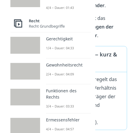
Institutionen untereinander
.
4/4 – Dauer: 01:43
Im Gegenzug dazu regelt das
Recht
Recht Grundbegriffe
Privatrecht
die
Beziehungen der
Menschen untereinander
.
Gerechtigkeit
1/4 – Dauer: 04:33
Öffentliches Recht — kurz &
knapp
Gewohnheitsrecht
2/4 – Dauer: 04:09
In der Rechtsordnung regelt das
öffentliche Recht
das Verhältnis
Funktionen des
zwischen dem Staat (Träger der
Rechts
öffentlichen Gewalt) und
3/4 – Dauer: 03:33
einzelnen Bürgern
Ermessensfehler
(Privatrechtssubjekten).
4/4 – Dauer: 04:57