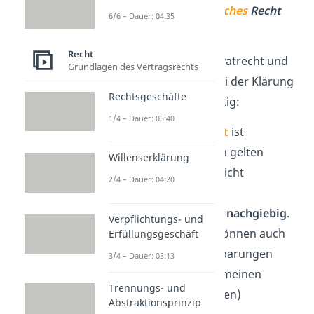
privates
und
öffentliches
Recht
6/6 – Dauer: 04:35
wichtig?
Recht
Der Unterschied von Privatrecht und
Grundlagen des Vertragsrechts
öffentlichem Recht ist bei der Klärung
Rechtsgeschäfte
von
Rechtsstreiten
wichtig:
1/4 – Dauer: 05:40
Das
öffentliche Recht
ist
zwingend
. Die Regeln gelten
Willenserklärung
immer und können nicht
2/4 – Dauer: 04:20
abgeändert werden.
Das
private Recht
ist
nachgiebig
.
Verpflichtungs- und
Neben dem Gesetz können auch
Erfüllungsgeschäft
abweichende Vereinbarungen
3/4 – Dauer: 03:13
gelten (z. B. die Allgemeinen
Trennungs- und
Geschäftsbedingungen)
Abstraktionsprinzip