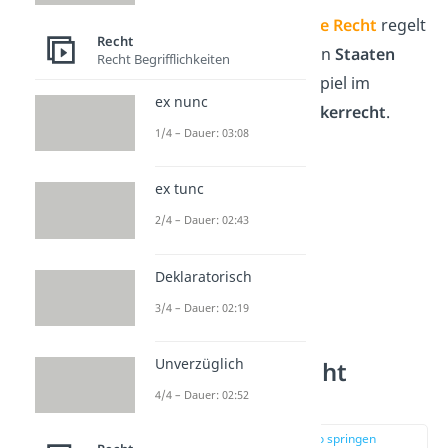
Übrigens:
Das
öffentliche Recht
regelt
Recht
auch die Beziehungen von
Staaten
Recht Begrifflichkeiten
untereinander
, zum Beispiel im
ex nunc
Europarecht
oder im
Völkerrecht
.
1/4 – Dauer: 03:08
ex tunc
2/4 – Dauer: 02:43
Deklaratorisch
3/4 – Dauer: 02:19
Unverzüglich
Öffentliches Recht
Beispiele
4/4 – Dauer: 02:52
zur Stelle im Video springen