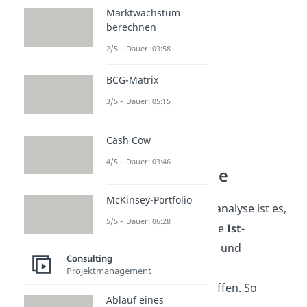
Marktwachstum
berechnen
2/5 – Dauer: 03:58
BCG-Matrix
3/5 – Dauer: 05:15
Cash Cow
Ziele der
4/5 – Dauer: 03:46
Portfolioanalyse
McKinsey-Portfolio
Das Ziel einer Portfolioanalyse ist es,
5/5 – Dauer: 06:28
einen Überblick über die
Ist-
Situation
der Produkte und
Consulting
Dienstleistungen eines
Projektmanagement
Unternehmens zu schaffen. So
Ablauf eines