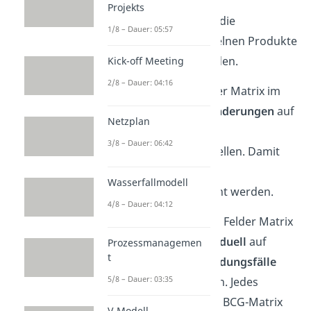
können das aktuelle
Projekts
Produktsortiment und die
1/8 – Dauer: 05:57
Lebenszyklen
der einzelnen Produkte
genau untersucht werden.
Kick-off Meeting
2/8 – Dauer: 04:16
Zudem dient die 4 Felder Matrix im
Controlling dazu,
Veränderungen
auf
Netzplan
dem Markt und bei den
3/8 – Dauer: 06:42
Konkurrenten festzustellen. Damit
können
strategische
Wasserfallmodell
Entscheidungen
geplant werden.
4/8 – Dauer: 04:12
Ein großer Vorteil der 4 Felder Matrix
ist auch, dass sie
individuell
auf
Prozessmanagemen
t
verschiedenste Anwendungsfälle
5/8 – Dauer: 03:35
angepasst werden kann. Jedes
Unternehmen kann die BCG-Matrix
V-Modell