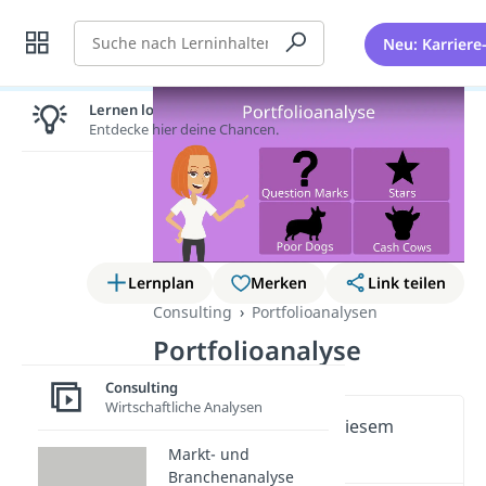
Suche
Neu: Karriere
Lernen lohnt sich!
Entdecke hier deine Chancen.
Lernplan
Merken
Link teilen
Consulting
Portfolioanalysen
Portfolioanalyse
Consulting
Wirtschaftliche Analysen
Wichtige Inhalte in diesem
Video
Markt- und
Branchenanalyse