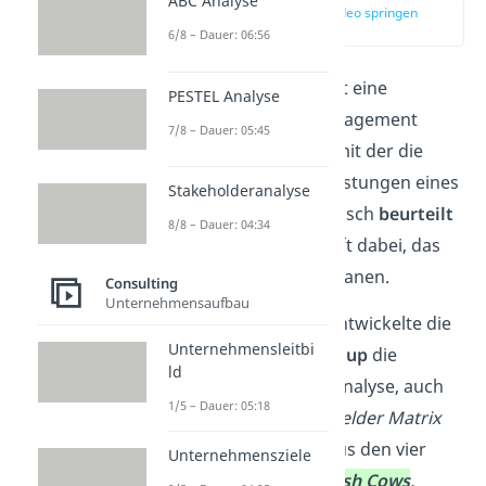
ABC Analyse
zur Stelle im Video springen
(00:14)
6/8 – Dauer: 06:56
Die
Portfolioanalyse
ist eine
PESTEL Analyse
Methode aus dem Management
7/8 – Dauer: 05:45
eines Unternehmens, mit der die
Produkte und Dienstleistungen eines
Stakeholderanalyse
Unternehmens strategisch
beurteilt
8/8 – Dauer: 04:34
werden können. Sie hilft dabei, das
weitere Vorgehen zu planen.
Consulting
Unternehmensaufbau
In den 1960er Jahren entwickelte die
Unternehmensleitbi
Boston Consulting Group
die
ld
bekannteste Portfolioanalyse, auch
1/5 – Dauer: 05:18
Boston-Matrix
oder
4 Felder Matrix
genannt. Sie besteht aus den vier
Unternehmensziele
Feldern:
Poor Dogs
,
Cash Cows
,