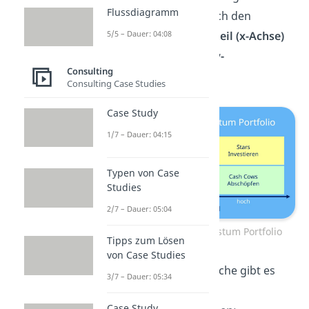
Flussdiagramm
Koordinatenachsen nach den
5/5 – Dauer: 04:08
Dimensionen
Marktanteil (x-Achse)
und
Marktwachstum
(y-
Consulting
Achse)
sortiert.
Consulting Case Studies
Case Study
1/7 – Dauer: 04:15
Typen von Case
Studies
2/7 – Dauer: 05:04
Marktanteil Marktwachstum Portfolio
Tipps zum Lösen
von Case Studies
Für jeden der vier Bereiche gibt es
3/7 – Dauer: 05:34
entsprechende
Case Study