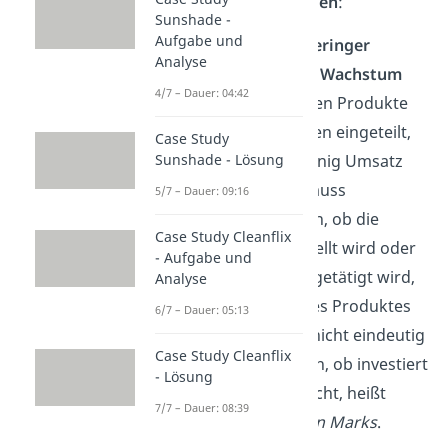
Handlungsempfehlungen
:
Sunshade -
Aufgabe und
Question Marks:
Geringer
Analyse
Marktanteil, hohes Wachstum
4/7 – Dauer: 04:42
In dieses Feld werden Produkte
und Dienstleistungen eingeteilt,
Case Study
die derzeit noch wenig Umsatz
Sunshade - Lösung
einbringen. Dann muss
5/7 – Dauer: 09:16
entschieden werden, ob die
Case Study Cleanflix
Produktion eingestellt wird oder
- Aufgabe und
ob eine Investition getätigt wird,
Analyse
die das Potenzial des Produktes
6/7 – Dauer: 05:13
hervorbringt. Weil nicht eindeutig
Case Study Cleanflix
gesagt werden kann, ob investiert
- Lösung
werden soll oder nicht, heißt
7/7 – Dauer: 08:39
dieses Feld
Question Marks
.