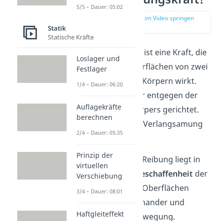
5/5 – Dauer: 05:02
zur Stelle im Video springen
(00:22)
Statik
Statische Kräfte
Die
Reibungskraft
ist eine Kraft, die
Loslager und
zwischen den Oberflächen von zwei
Festlager
sich berührenden Körpern wirkt.
1/4 – Dauer: 06:20
Dabei ist sie immer entgegen der
Auflagekräfte
Bewegung des Körpers gerichtet.
berechnen
Das führt zu einer Verlangsamung
2/4 – Dauer: 05:35
des Körpers.
Prinzip der
Der Grund für die Reibung liegt in
virtuellen
der
Oberflächenbeschaffenheit
der
Verschiebung
Körper. Die rauen Oberflächen
3/4 – Dauer: 08:01
verhaken sich ineinander und
Haftgleiteffekt
erschweren die Bewegung.