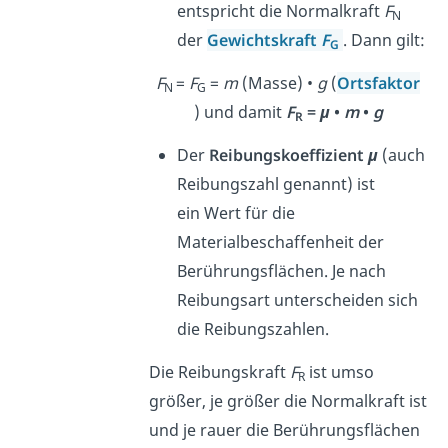
entspricht die Normalkraft
F
N
der
Gewichtskraft
F
. Dann gilt:
G
F
=
F
=
m
(Masse) •
g
(
Ortsfaktor
N
G
) und damit
F
=
μ
•
m
•
g
R
Der
Reibungskoeffizient
μ
(auch
Reibungszahl genannt) ist
ein Wert für die
Materialbeschaffenheit der
Berührungsflächen. Je nach
Reibungsart unterscheiden sich
die Reibungszahlen.
Die Reibungskraft
F
ist umso
R
größer, je größer die Normalkraft ist
und je rauer die Berührungsflächen