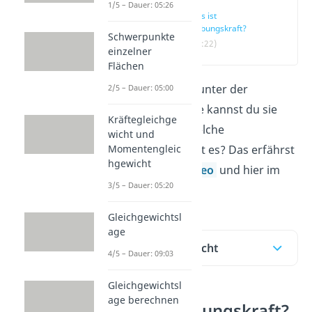
1/5 – Dauer: 05:26
Was ist
Reibungskraft?
Schwerpunkte
(00:22)
einzelner
Flächen
Was verstehst du unter der
2/5 – Dauer: 05:00
Reibungskraft
, wie kannst du sie
Kräftegleichge
berechnen und welche
wicht und
Momentengleic
Reibungsarten gibt es? Das erfährst
hgewicht
du in unserem
Video
und hier im
3/5 – Dauer: 05:20
Beitrag!
Gleichgewichtsl
age
Inhaltsübersicht
4/5 – Dauer: 09:03
Gleichgewichtsl
age berechnen
Was ist Reibungskraft?