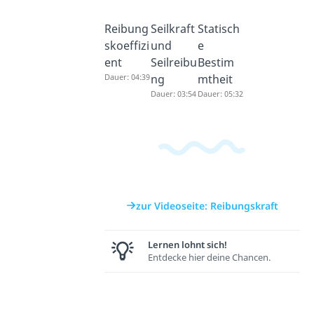
Reibung
Seilkraft
Statisch
skoeffizi
und
e
ent
Seilreibu
Bestim
Dauer: 04:39
ng
mtheit
Dauer: 03:54
Dauer: 05:32
zur Videoseite: Reibungskraft
Lernen lohnt sich!
Entdecke hier deine Chancen.