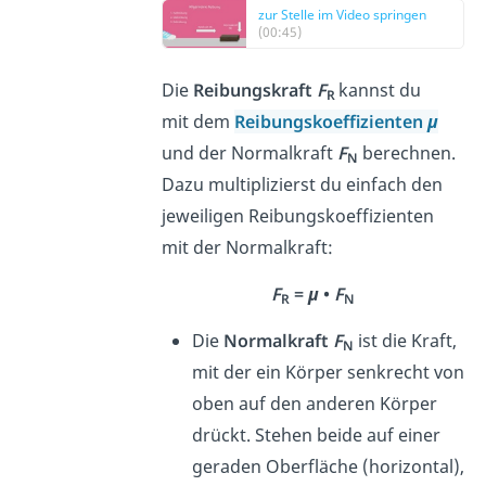
zur Stelle im Video springen
(00:45)
Die
Reibungskraft
F
kannst du
R
mit dem
Reibungskoeffizienten
μ
und der Normalkraft
F
berechnen.
N
Dazu multiplizierst du einfach den
jeweiligen Reibungskoeffizienten
mit der Normalkraft:
F
=
μ
•
F
R
N
Die
Normalkraft
F
ist die Kraft,
N
mit der ein Körper senkrecht von
oben auf den anderen Körper
drückt. Stehen beide auf einer
geraden Oberfläche (horizontal),