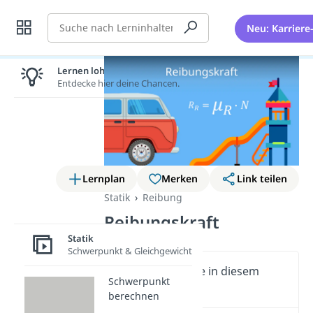
Suche
Neu: Karriere
Lernen lohnt sich!
Entdecke hier deine Chancen.
Lernplan
Merken
Link teilen
Statik
Reibung
Reibungskraft
Statik
Schwerpunkt & Gleichgewicht
Wichtige Inhalte in diesem
Schwerpunkt
Video
berechnen