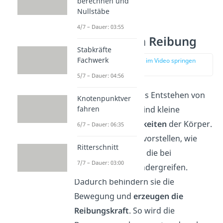
berechnen und
Nullstäbe
4/7 – Dauer: 03:55
Ursache von Reibung
Stabkräfte
Fachwerk
zur Stelle im Video springen
(00:32)
5/7 – Dauer: 04:56
Die
Ursache
für das Entstehen von
Knotenpunktver
fahren
Reibungskräften sind kleine
Oberflächenrauigkeiten
der Körper.
6/7 – Dauer: 06:35
Du kannst dir das vorstellen, wie
Ritterschnitt
ganz kleine Zähne, die bei
7/7 – Dauer: 03:00
Berührung ineinandergreifen.
Dadurch behindern sie die
Bewegung und
erzeugen die
Reibungskraft
. So wird die