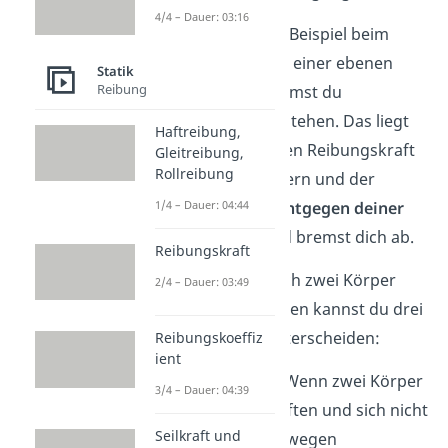
4/4 – Dauer: 03:16
Lässt du dich zum Beispiel beim
Fahrradfahren auf einer ebenen
Statik
Reibung
Straße rollen, kommst du
irgendwann zum Stehen. Das liegt
Haftreibung,
an der sogenannten Reibungskraft
Gleitreibung,
Rollreibung
zwischen den Rädern und der
Straße. Sie wirkt
entgegen deiner
1/4 – Dauer: 04:44
Fahrtrichtung
und bremst dich ab.
Reibungskraft
Je nachdem wie sich zwei Körper
2/4 – Dauer: 03:49
zueinander bewegen kannst du drei
Reibungsarten unterscheiden:
Reibungskoeffiz
ient
Haftreibung
:
Wenn zwei Körper
3/4 – Dauer: 04:39
aneinander haften und sich nicht
Seilkraft und
zueinander bewegen