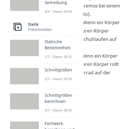
Seilreibung
(angezogene Bremse bei einem
4/4 – Dauer: 03:54
parkendem Auto).
Gleitreibung
:
Wenn ein Körper
Statik
Freischneiden
auf einem anderen Körper
gleitet (Schlittschuhlaufen auf
Statische
dem Eis).
Bestimmtheit
Rollreibung
:
Wenn ein Körper
1/7 – Dauer: 05:32
auf einem anderen Körper rollt
Schnittgrößen
(fahrendes Fahrrad auf der
2/7 – Dauer: 05:24
Straße).
Schnittgrößen
berechnen
3/7 – Dauer: 09:10
Fachwerk