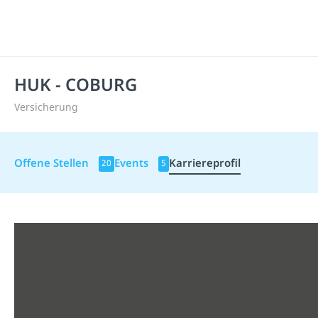
HUK - COBURG
Versicherung
Offene Stellen
Events
Karriereprofil
20
5