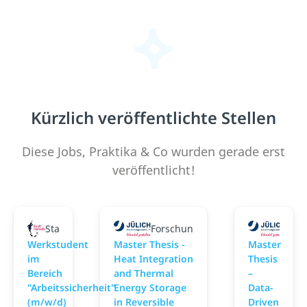
Kürzlich veröffentlichte Stellen
Diese Jobs, Praktika & Co wurden gerade erst
veröffentlicht!
Stadt Hameln
Forschungszentrum Jülich
Fors
Werkstudent
Master Thesis -
Master
im
Heat Integration
Thesis
Bereich
and Thermal
–
"Arbeitssicherheit"
Energy Storage
Data-
(m/w/d)
in Reversible
Driven