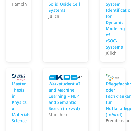
Hameln
Solid Oxide Cell
System
Systems
Identificati
Jülich
for
Dynamic
Modeling
of
rSOC-
Systems
Jülich
Forschungszentrum Jülich
Anstalt für Kommunale Dat
Kr
Master
Werkstudent AI
Pflegefachkr
Thesis
and Machine
oder
in
Learning – NLP
Fachkranken
Physics
and Semantic
für
or
Search (m/w/d)
Notfallpfleg
Materials
München
(m/w/d)
Science
Freudenstad
-