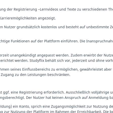
rung der Registrierung –Lernvideos und Texte zu verschiedenen T
arrieremöglichkeiten angezeigt.
den Nutzer grundsätzlich kostenlos und besteht auf unbestimmte Zei
flichtige Funktionen auf der Plattform einführen. Die Inanspruchna
derzeit unangekündigt angepasst werden. Zudem erwirbt der Nutz
richtet werden. Studyflix behält sich vor, jederzeit und ohne vor
ahmen seines Einflussbereichs zu ermöglichen, gewährleistet aber 
den Zugang zu den Leistungen beschränken.
 ggf. eine Registrierung erforderlich. Ausschließlich volljährige 
tzungsberechtigt. Der Nutzer hat keinen Anspruch auf Anmeldung
ng) ein Konto, sprich eine Zugangsmöglichkeit zur Nutzung der 
gung zur Nutzung der Plattform im Rahmen der Erreichbarkeit. Di