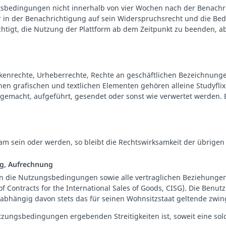
äftsbedingungen nicht innerhalb von vier Wochen nach der Benach
er in der Benachrichtigung auf sein Widerspruchsrecht und die Be
chtigt, die Nutzung der Plattform ab dem Zeitpunkt zu beenden, a
enrechte, Urheberrechte, Rechte an geschäftlichen Bezeichnungen
lnen grafischen und textlichen Elementen gehören alleine Studyfli
glich gemacht, aufgeführt, gesendet oder sonst wie verwertet werde
m sein oder werden, so bleibt die Rechtswirksamkeit der übrig
ng, Aufrechnung
egen die Nutzungsbedingungen sowie alle vertraglichen Beziehung
Contracts for the International Sales of Goods, CISG). Die Benutz
unabhängig davon stets das für seinen Wohnsitzstaat geltende zwi
utzungsbedingungen ergebenden Streitigkeiten ist, soweit eine solc