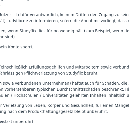
.
Nutzer ist dafür verantwortlich, keinem Dritten den Zugang zu sei
k(ät)studyflix.de zu informieren, sofern die Annahme vorliegt, dass
rnen, wenn Studyflix dies für notwendig hält (zum Beispiel, wenn 
r sind).
sein Konto sperrt.
lix (einschließlich Erfüllungsgehilfen und Mitarbeitern sowie verb
hrlässigen Pflichtverletzung von Studyflix beruht.
ern sowie verbundenen Unternehmen) haftet auch für Schäden, die 
 den vorhersehbaren typischen Durchschnittsschaden beschränkt. Hi
hulen / Hochschulen / Universitäten gelehrten Inhalten inhaltlich
er Verletzung von Leben, Körper und Gesundheit, für einen Mange
tung nach dem Produkthaftungsgesetz bleibt unberührt.
islast unberührt.