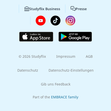
Studyflix Business
Presse
© 2026 Studyflix
Impressum
AGB
Datenschutz
Datenschutz-Einstellungen
Gib uns Feedback
Part of the
EMBRACE family