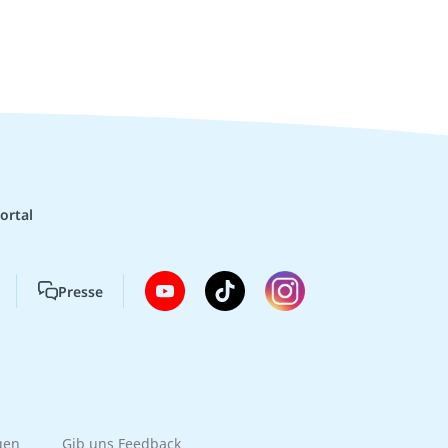
ortal
Presse
gen
Gib uns Feedback