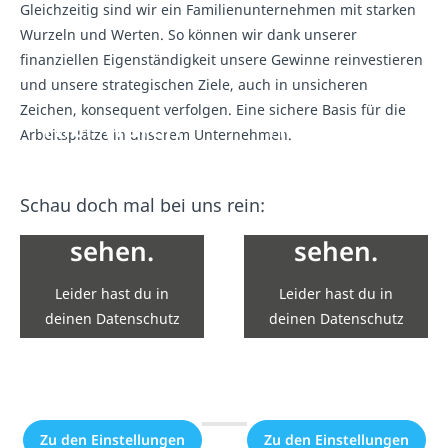
Gleichzeitig sind wir ein Familienunternehmen mit starken
Wurzeln und Werten. So können wir dank unserer
finanziellen Eigenständigkeit unsere Gewinne reinvestieren
und unsere strategischen Ziele, auch in unsicheren
Zeichen, konsequent verfolgen. Eine sichere Basis für die
Hier wären
Hier wären
Arbeitsplätze in unserem Unternehmen.
eigentlich
eigentlich
Inhalte von
Inhalte von
Schau doch mal bei uns rein:
YouTube zu
YouTube zu
sehen.
sehen.
Leider hast du in
Leider hast du in
deinen Datenschutz
deinen Datenschutz
Einstellungen die
Einstellungen die
Einbindung nicht
Einbindung nicht
erlaubt.
erlaubt.
Zu den Einstellungen
Zu den Einstellungen