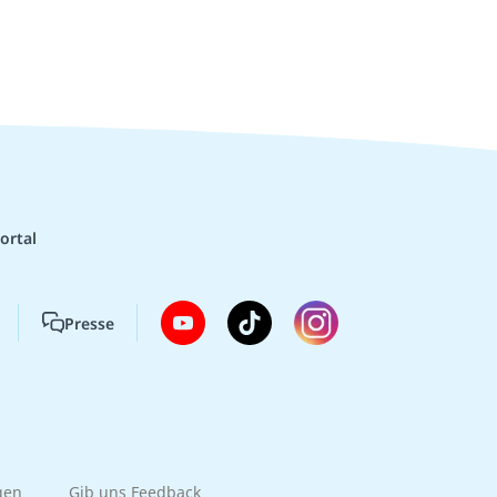
ortal
Presse
gen
Gib uns Feedback