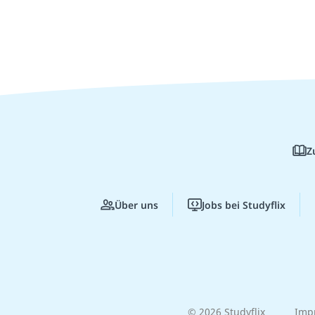
Z
Über uns
Jobs bei Studyflix
© 2026 Studyflix
Imp