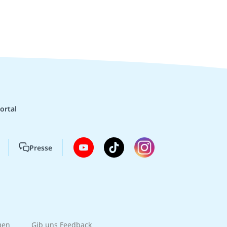
ortal
Presse
gen
Gib uns Feedback