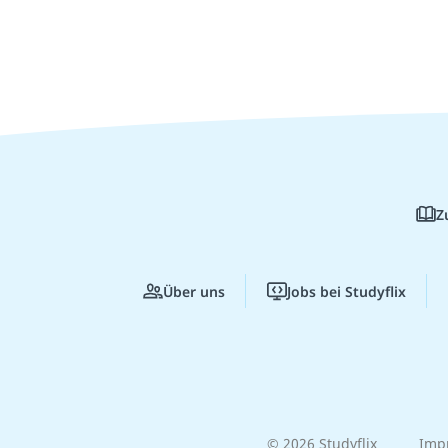
Z
Über uns
Jobs bei Studyflix
© 2026 Studyflix
Imp