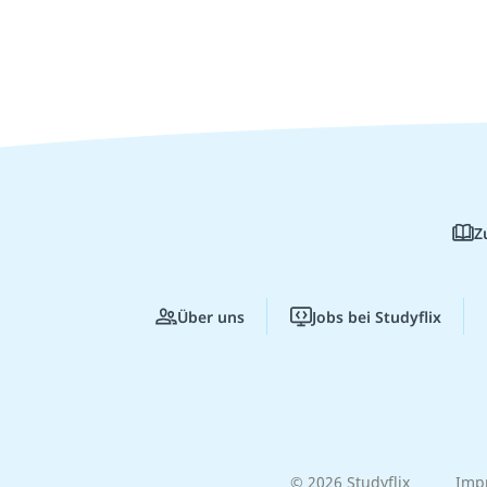
Z
Über uns
Jobs bei Studyflix
© 2026 Studyflix
Imp