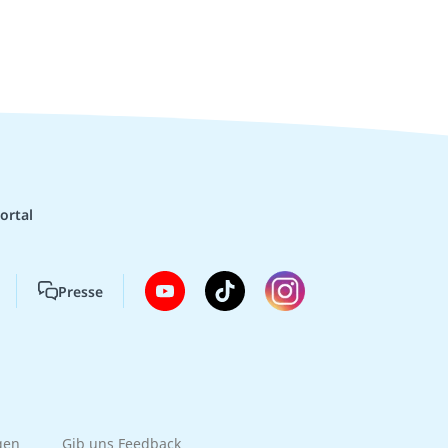
ortal
Presse
gen
Gib uns Feedback