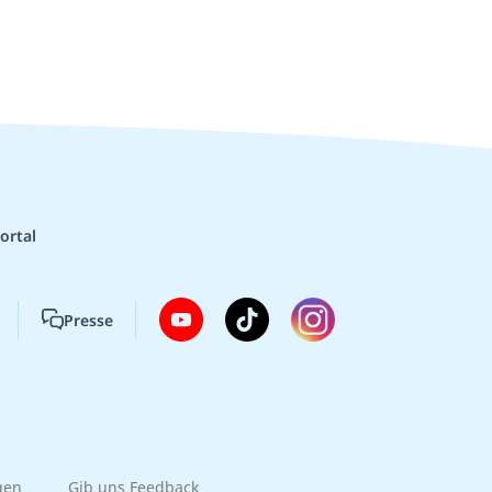
ortal
Presse
gen
Gib uns Feedback