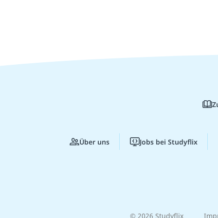
Z
Über uns
Jobs bei Studyflix
© 2026 Studyflix
Imp