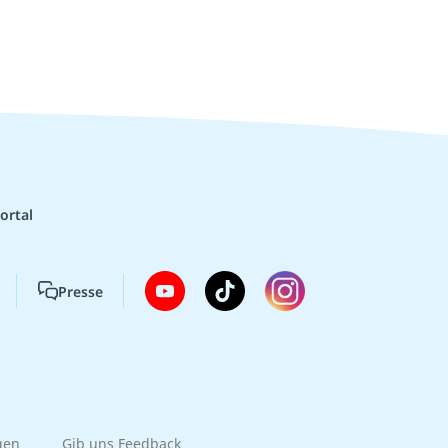
ortal
Presse
gen
Gib uns Feedback